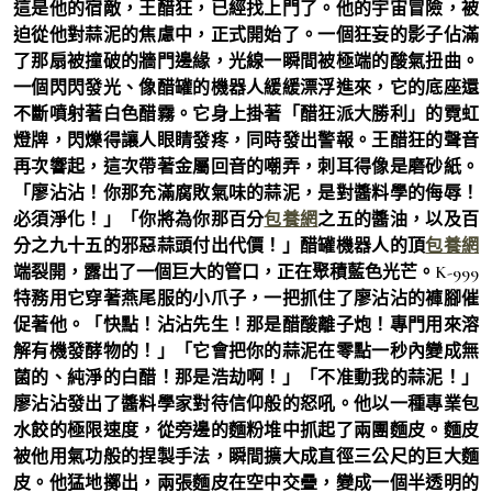
這是他的宿敵，王醋狂，已經找上門了。他的宇宙冒險，被
迫從他對蒜泥的焦慮中，正式開始了。一個狂妄的影子佔滿
了那扇被撞破的牆門邊緣，光線一瞬間被極端的酸氣扭曲。
一個閃閃發光、像醋罐的機器人緩緩漂浮進來，它的底座還
不斷噴射著白色醋霧。它身上掛著「醋狂派大勝利」的霓虹
燈牌，閃爍得讓人眼睛發疼，同時發出警報。王醋狂的聲音
再次響起，這次帶著金屬回音的嘲弄，刺耳得像是磨砂紙。
「廖沾沾！你那充滿腐敗氣味的蒜泥，是對醬料學的侮辱！
必須淨化！」「你將為你那百分
包養網
之五的醬油，以及百
分之九十五的邪惡蒜頭付出代價！」醋罐機器人的頂
包養網
端裂開，露出了一個巨大的管口，正在聚積藍色光芒。K-999
特務用它穿著燕尾服的小爪子，一把抓住了廖沾沾的褲腳催
促著他。「快點！沾沾先生！那是醋酸離子炮！專門用來溶
解有機發酵物的！」「它會把你的蒜泥在零點一秒內變成無
菌的、純淨的白醋！那是浩劫啊！」「不准動我的蒜泥！」
廖沾沾發出了醬料學家對待信仰般的怒吼。他以一種專業包
水餃的極限速度，從旁邊的麵粉堆中抓起了兩團麵皮。麵皮
被他用氣功般的捏製手法，瞬間擴大成直徑三公尺的巨大麵
皮。他猛地擲出，兩張麵皮在空中交疊，變成一個半透明的