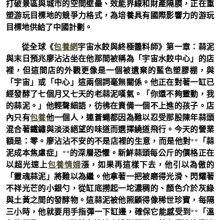
打破景區與城市的空間壁壘、效能界線和財產隔膜，正在重
塑游玩目標地的競爭力格式，為培養具有國際影響力的游玩
目標地供給了中國計劃。
從全球《
包養網
宇宙水餃與終極醬料師》第一章：蒜泥
與末日預兆廖沾沾坐在他那間被稱為「宇宙水餃中心」的店
裡，但這間店的外觀更像是一個被遺棄的藍色塑膠棚，與
「宇宙」或「中心」這兩個詞毫無關係。他正在對著一缸已
經發酵了七個月又七天的老蒜泥嘆氣。「你還不夠靈動，我
的蒜泥。」他輕聲細語，彷彿在責備一個不上進的孩子。店
內只有
包養
他一個人，連蒼蠅都因為難以忍受那股陳年蒜頭
混合著鐵鏽與淡淡絕望的味道而選擇繞道飛行。今天的營業
額是：零。廖沾沾不安的不是店裡的生意，而是他對**「蒜
泥成本焦慮症」**的深層恐懼。新鮮蒜頭每公斤的價格正在
以超光速上
包養情婦
漲，如果再這樣下去，他引以為傲的
「靈魂蒜泥」將難以為繼。他拿著一把被磨得光滑、閃耀著
不祥光芒的小銀勺，從缸底撈起一坨濃稠的、顏色介於灰綠
與土黃之間的發酵物。這蒜泥被他照顧得像稀世珍寶，每隔
三小時，他就要用手指彈一下缸邊，確保它能感受到**「溫