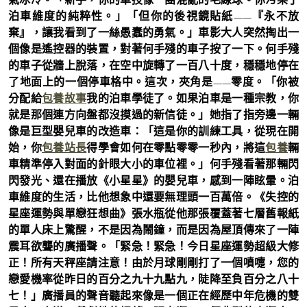
泊車維度的純粹性。」「但你的後視鏡貼紙——『永不放
棄』，讓我看到了一絲愚蠢的勇氣。」車影大人突然掏出一
個像是遙控器的裝置，對著何手殘的車子按了一下。何手殘
的車子從牆上脫落，在空中旋轉了一百八十度，穩穩地停在
了地面上的一個停車格中。這次，夾角是——零度。「你被
分配給
包養故事
我的泊車學徒了。如果泊車是一種宗教，你
就是那個連方向盤都沒摸過的新信徒。」她指了指旁邊一輛
像是巨型嬰兒車的改造車：「這是你的訓練工具，從現在開
始，你
包養站長
得學會如何在零點零零一秒內，將這
包養
輛
車精準停入對面的針眼大小的車位裡。」何手殘看著那輛閃
閃發光、還在播放《小星星》的嬰兒車，感到一陣眩暈。泊
車維度的生活，比他想象中還要無理頭一百萬倍。《失控的
星座運勢與單戀狂想曲》張水瓶從他那張覆蓋著七層舊報紙
的單人床上驚醒，不是因為鬧鐘，而是因為屋頂傳來了一陣
震耳欲聾的廣播聲。「緊急！緊急！今日星座運勢超級大修
正！所有天秤座請注意！由於月球剛剛打了一個噴嚏，您的
戀愛機率從昨日的百分之九十九點九，陡降至負百分之八十
七！」廣播員的聲音聽起來像是一個正在經歷中年危機的雙