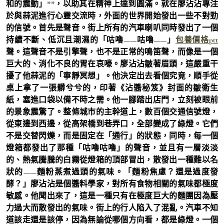
和的震動」**，以助其在精神上達到圓滿。就在廖沾沾專注
於與蒜泥進行心靈交流時，外面的世界開始發出一些不對勁
的信號。首先是聲音。街上所有的汽車喇叭同時發出了一個
持續不斷、低沉且潮濕的「咕嚕——咕嚕——」
包養價格ptt
聲。這聲音不是引擎聲，也不是正常的鳴笛聲，而像是一個
巨大的、消化不良的胃在哀嚎。廖沾沾皺著眉頭，這嚴重干
擾了他蒜泥的「寧靜冥想」。他決定出去看個究竟，順手從
桌上拿了一張髒兮兮的，印著《沾醬秘笈》封面的皺衛生
紙，塞進口袋以備不時之需。他一腳踏出店門，立刻被眼前
的景象震驚了。整條城市的主幹道上，數百個交通信號燈，
從東邊到西邊，從高架橋到巷弄口，全部變成了綠燈。它們
不是交替閃爍，而是固定在「通行」的狀態，同時，每一個
燈箱都發出了那種「咕嚕咕嚕」的聲音，並且有一層淡淡
的、熱氣騰騰的白霧從燈箱的頂部冒出，散發出一種難以名
狀的——麵粉蒸煮過頭的氣味。「麵粉焦慮？還是過度發
酵？」廖沾沾是個醬料學家，對所有食物相關的氣味都極度
敏感。他聞出來了，這是一種只有在極度巨大的麵團因為壓
力過大而散發出的氣味。街上的行人陷入了混亂。汽車不知
道該走還是該停，因為無論從哪個方向看，都是綠燈。一個