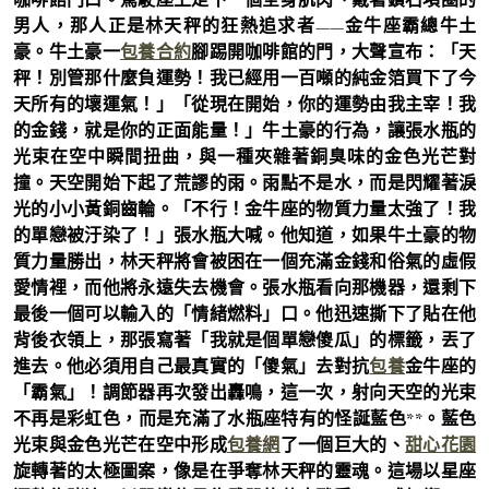
男人，那人正是林天秤的狂熱追求者——金牛座霸總牛土
豪。牛土豪一
包養合約
腳踢開咖啡館的門，大聲宣布：「天
秤！別管那什麼負運勢！我已經用一百噸的純金箔買下了今
天所有的壞運氣！」「從現在開始，你的運勢由我主宰！我
的金錢，就是你的正面能量！」牛土豪的行為，讓張水瓶的
光束在空中瞬間扭曲，與一種夾雜著銅臭味的金色光芒對
撞。天空開始下起了荒謬的雨。雨點不是水，而是閃耀著淚
光的小小黃銅齒輪。「不行！金牛座的物質力量太強了！我
的單戀被汙染了！」張水瓶大喊。他知道，如果牛土豪的物
質力量勝出，林天秤將會被困在一個充滿金錢和俗氣的虛假
愛情裡，而他將永遠失去機會。張水瓶看向那機器，還剩下
最後一個可以輸入的「情緒燃料」口。他迅速撕下了貼在他
背後衣領上，那張寫著「我就是個單戀傻瓜」的標籤，丟了
進去。他必須用自己最真實的「傻氣」去對抗
包養
金牛座的
「霸氣」！調節器再次發出轟鳴，這一次，射向天空的光束
不再是彩虹色，而是充滿了水瓶座特有的怪誕藍色**。藍色
光束與金色光芒在空中形成
包養網
了一個巨大的、
甜心花園
旋轉著的太極圖案，像是在爭奪林天秤的靈魂。這場以星座