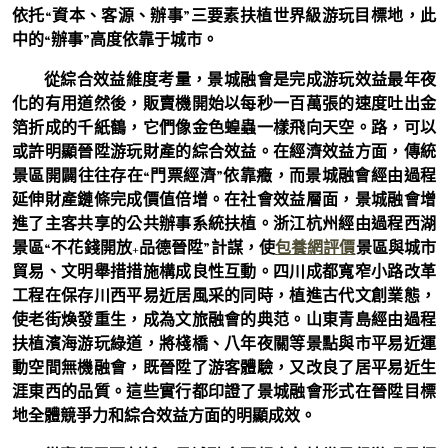
依托“資本、客源、辦事”三要素扶植世界級游玩目標地，此
中的“辦事”高度依靠于城市。
從綜合效益維度考量，景城融會是完成游玩效益最年夜
化的有用道然後，販賣機開始以每秒一百萬張的速度吐出金
箔折成的千紙鶴，它們像金色蝗蟲一樣飛向天空。路，可以
或許明顯晉陞游玩財產的綜合效益。在經濟效益方面，傳統
景區開闢往往存在“門票經濟”依靠癥，而景城融會經由過程
延伸財產鏈條完成價值倍增。在社會效益層面，景城融會增
進了主客共享的公共辦事系統扶植。浙江杭州經由過程西湖
景區“不花錢開放+品德晉陞”計謀，使
包養網評價
景區與城市
貿易、文明舉措措施構成良性互動。四川成都寬窄小路改革
工程在保存川西平易近居風采的同時，植進古代文創業態，
使老街煥發重生，成為文旅融會的典范。山東青島經由過程
扶植濱海游玩綠道，將棧橋、八年夜關等景點與市平易近運
動空間無機融會，既晉陞了游客體驗，又改良了居平易近生
涯東西的品質。這些實行都印證了景城融會形式在晉陞目標
地全體競爭力和綜合效益方面的明顯成效。