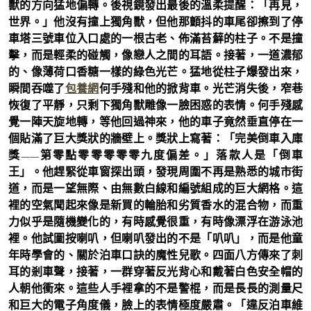
獸的方向猛地偏轉。後視鏡發出最後的溫柔提醒：「再見，
世界。」他沒有撞上獨角獸，但他那顫抖的車尾卻擦到了停
車塔三號車位入口處的一根古老、佈滿苔蘚的柱子。不是撞
擊，而是輕柔的碰觸，像戀人之間的耳語。接著，一道濃郁
的、像薄荷口香糖一樣的綠色光芒。猛地從柱子爆發出來，
瞬間吞噬了
包養網
何手殘和他的掀背車。光芒消失後，窄巷
恢復了平靜，只剩下獨角獸雕像一臉困惑的表情。何手殘感
覺一陣天旋地轉，等他回過神來，他的車子竟然垂直停在一
個貼滿了巨大獎狀的牆壁上。獎狀上寫著：「完美倒車入庫
獎——第零點零零零零零九度偏差。」落款人是「倒車
王」。他趕緊從車窗探出頭，發現周圍不再是熟悉的城市街
道，而是一望無際、由無數白線和編號組成的巨大網格。這
裡的空氣聞起來像是新買的輪胎和劣質香水的混合物，而重
力似乎是隨機變化的，有時感覺很重，有時像漂浮在游泳池
裡。他試圖按喇叭，但喇叭發出的不是「叭叭」，而是他童
年時學會的、關於泊車口訣的魔性兒歌。四面八方傳來了刺
耳的剎車聲，接著，一群穿著反光背心和戴著白色安全帽的
人朝他衝來。這些人手裡拿的不是警棍，而是長長的測量尺
和巨大的電子角度儀，臉上的表情極度嚴肅。「違反泊車維