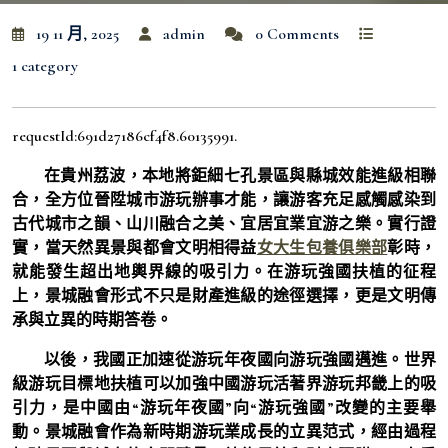
19 11 月, 2025
admin
0 Comments
1 category
requestId:691d27186cf4f8.60135991.
在貴州荔波，本地將鉅細七孔景區與縣城效能進級相聯
合，全方位晉陞城市游玩辦事才能，讓游客充足感觸感染到
古代城市之韻、山川融合之美、宜居宜業宜游之樂。實行證
實，當天然異景與都會文明相得益
女大生包養俱樂部
彰時，
就能發生超出地輿界線的吸引力。在游玩強國扶植的征程
上，景城融會形式不只是財產進級的途徑選擇，更是文明傳
承與立異的時期答卷。
以後，我國正加速從游玩年夜國向游玩強國邁進。世界
級游玩目標地扶植可以加強中國游玩活著界游玩邦畿上的吸
引力，是中國由“游玩年夜國”向“游玩強國”改變的主要舉
動。景城融會作為新時期游玩業成長的立異范式，經由過程