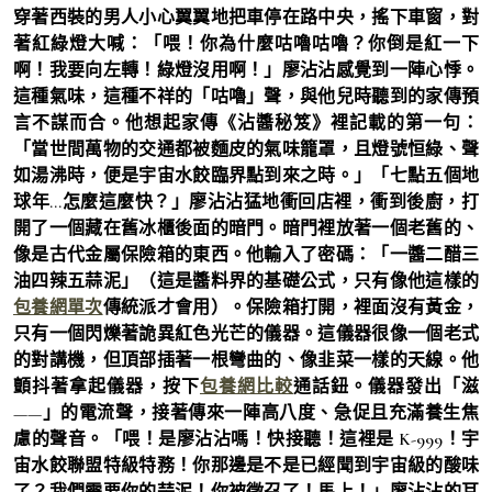
穿著西裝的男人小心翼翼地把車停在路中央，搖下車窗，對
著紅綠燈大喊：「喂！你為什麼咕嚕咕嚕？你倒是紅一下
啊！我要向左轉！綠燈沒用啊！」廖沾沾感覺到一陣心悸。
這種氣味，這種不祥的「咕嚕」聲，與他兒時聽到的家傳預
言不謀而合。他想起家傳《沾醬秘笈》裡記載的第一句：
「當世間萬物的交通都被麵皮的氣味籠罩，且燈號恒綠、聲
如湯沸時，便是宇宙水餃臨界點到來之時。」「七點五個地
球年…怎麼這麼快？」廖沾沾猛地衝回店裡，衝到後廚，打
開了一個藏在舊冰櫃後面的暗門。暗門裡放著一個老舊的、
像是古代金屬保險箱的東西。他輸入了密碼：「一醬二醋三
油四辣五蒜泥」（這是醬料界的基礎公式，只有像他這樣的
包養網單次
傳統派才會用）。保險箱打開，裡面沒有黃金，
只有一個閃爍著詭異紅色光芒的儀器。這儀器很像一個老式
的對講機，但頂部插著一根彎曲的、像韭菜一樣的天線。他
顫抖著拿起儀器，按下
包養網比較
通話鈕。儀器發出「滋
——」的電流聲，接著傳來一陣高八度、急促且充滿養生焦
慮的聲音。「喂！是廖沾沾嗎！快接聽！這裡是 K-999！宇
宙水餃聯盟特級特務！你那邊是不是已經聞到宇宙級的酸味
了？我們需要你的蒜泥！你被徵召了！馬上！」廖沾沾的耳