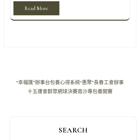
Read More
文
“幸福匯”辦事台包養心得系統“惠聚”長春工會辦事
章
十五運會群眾網球決賽南沙專包養開賽
導
覽
SEARCH