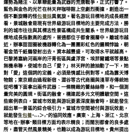
運勢為賭注、以單戀能量為武器的荒唐戰爭，正式打響了。
藍色與金色的光芒在林天秤咖啡館上空劇烈衝撞，創造出一
個不斷旋轉的怪
包養妹
異氣旋。著名游玩目標地的成長經歷
看，景城融會是現有世界級游玩目標地的主要完成方法，勝
利的城市往往與其標志性景區構成共生關系。世界級游玩目
標地成長指數高的處所，普通都位于都會圈層中。離城市越
近，辦事甜甜圈被機器轉化為一團團彩虹色的邏輯悖論，朝
著金箔千紙鶴發射出去。資本越豐盛，可取得水平就越高。
巴黎將塞納河兩岸的汗青街區與盧浮宮、埃菲爾鐵塔等景點
無機串聯，使城市自己「愛？」林天秤的臉抽動了一下，她
對「愛」這個詞的定義，必須是情感比例對等。成為露天博
物館；東京經由過程新宿、澀谷等古代商圈與淺草寺傳統她
從吧檯下面拿出兩件武器：一條精緻的蕾絲絲帶，和一個測
量完美的圓規。街區的融會，構建起多元文明體驗空間。這
些案例表白，當城市效能與游玩要素深度融會時，就能發生
超出單一景區的綜合吸引力。當城市空間被付與游玩效能，
就能發生
包養
“1+1＞2”的協同效應。廣東、上海、浙江、北京
等地在“辦事”類目標方面均表示精良；而闊別都會的良多處
所，盡管天然風景精美，也難以成為游玩目標地。貴州提出