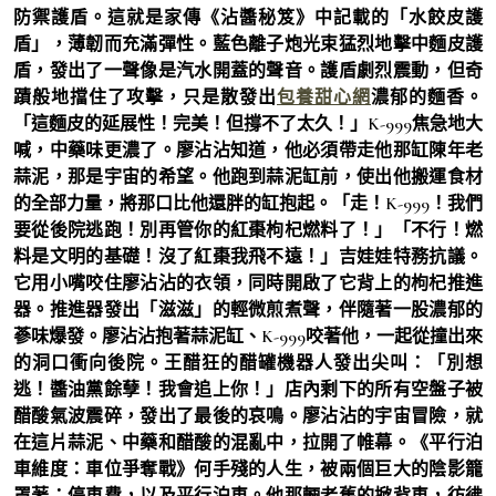
防禦護盾。這就是家傳《沾醬秘笈》中記載的「水餃皮護
盾」，薄韌而充滿彈性。藍色離子炮光束猛烈地擊中麵皮護
盾，發出了一聲像是汽水開蓋的聲音。護盾劇烈震動，但奇
蹟般地擋住了攻擊，只是散發出
包養甜心網
濃郁的麵香。
「這麵皮的延展性！完美！但撐不了太久！」K-999焦急地大
喊，中藥味更濃了。廖沾沾知道，他必須帶走他那缸陳年老
蒜泥，那是宇宙的希望。他跑到蒜泥缸前，使出他搬運食材
的全部力量，將那口比他還胖的缸抱起。「走！K-999！我們
要從後院逃跑！別再管你的紅棗枸杞燃料了！」「不行！燃
料是文明的基礎！沒了紅棗我飛不遠！」吉娃娃特務抗議。
它用小嘴咬住廖沾沾的衣領，同時開啟了它背上的枸杞推進
器。推進器發出「滋滋」的輕微煎煮聲，伴隨著一股濃郁的
蔘味爆發。廖沾沾抱著蒜泥缸、K-999咬著他，一起從撞出來
的洞口衝向後院。王醋狂的醋罐機器人發出尖叫：「別想
逃！醬油黨餘孽！我會追上你！」店內剩下的所有空盤子被
醋酸氣波震碎，發出了最後的哀鳴。廖沾沾的宇宙冒險，就
在這片蒜泥、中藥和醋酸的混亂中，拉開了帷幕。《平行泊
車維度：車位爭奪戰》何手殘的人生，被兩個巨大的陰影籠
罩著：停車費，以及平行泊車。他那輛老舊的掀背車，彷彿