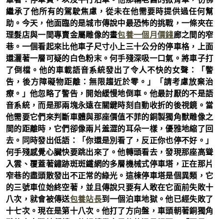
繼承了他所有的駕駛焦慮，從未在他需要時提供過任何幫
助。今天，他面臨的是城市傳說中最恐怖的挑戰，一條夾在
理髮店與一間專賣金屬雕像的畫
包養一個月價錢
廊之間的窄
巷。一個看起來比他車子尺寸小上三十公分的停車格，上面
還灑著一層可疑的白色粉末。何手殘深吸一口氣。將車子打
了倒檔。他的車載語音系統發出了令人不快的女聲：「警
告，後方障礙物距離：無限趨近於零。」「請考慮放棄治
療。」他忽略了警告，開始緩慢地倒車。他最討厭的不是語
音系統，而是那兩塊永遠在關鍵時刻自動收折的後視鏡。當
他需要它們來判斷車體與那座價值不菲的銅製獨角獸雕像之
間的距離時，它們卻像兩片羞澀的耳朵一樣，優雅地縮了回
去。同時發出低語：「你還是別看了，反正你也停不好。」
何手殘感覺心臟快要跳出來了。他轉頭看去，發現那座高聳
入雲、覆蓋著鏽跡斑斑鐵網的多層機械式停車塔，正在那片
窄巷的盡頭散發出不正常的綠光。這棟停車塔是個異類，它
的三號車位始終空著，並且傳說只要有人敢在它面前失敗十
八次，就會被傳送
包養站長
到一個泊車地獄。他已經失敗了
十七次。現在是第十八次。他打了方向盤，車頭朝著銅獨角