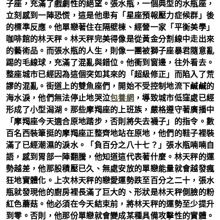
子座，充滿了戲劇性的絕望。張水瓶，一個典型的水瓶座，
立刻感到一陣恐慌，這是他患有「星座預報壓力症候群」後
的標準反應。他單戀著住在隔壁棟、經營一家「平衡美學」
咖啡館的林天秤。林天秤完美得像是從黃金分割線中走出來
的藝術品。而張水瓶的人生，則像一團被獅子座暴君隨意亂
踢的毛線球，充滿了混亂與錯位。他衝到窗邊，往外看去。
整座城市已經因為這個突如其來的「超級修正」而陷入了荒
謬的混亂。街道上的雙魚座們，開始不受控制地流下鹹鹹的
海水淚，他們無法停止地哭泣
包養網
，導致城市低窪處已經
形成了小型潟湖。那些摩羯座的上班族，嚴格遵守著廣播中
「摩羯座今天適合原地踏步，否則將失去襪子」的指令。數
百名西裝筆挺的摩羯座正整齊地站在原地，他們的鞋子裡裝
滿了已經潮濕的淚水。「負百分之八十七？」張水瓶喃喃自
語，感到胃部一陣翻騰，他知道這代表著什麼。林天秤的運
勢越差，他那股積壓已久、無處安放的單戀能量就會越發瘋
狂地實體化。上次林天秤的戀愛運勢跌至百分之二十，張水
瓶就發現他的廚房裡長滿了巨大的、形狀是林天秤側臉的粉
紅色蘑菇。他必須在今天結束前，將林天秤的運勢至少提升
到零。否則，他那份單戀就會變成某種具備攻擊性的實體。