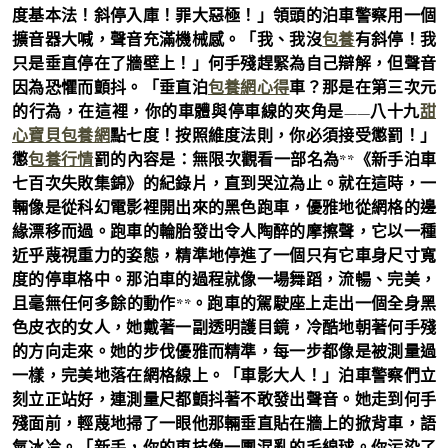
度基本法！斜停入庫！罪大惡極！」領頭的泊車警察用一個
擴音器大喊，聲音充滿機械感。「我、我沒
包養
有斜停！我
只是垂直停在了牆壁上！」何手殘趕緊為自己辯解，但聲音
因為恐懼而顫抖。「垂直泊
包養網心得
車？那是在第三次元
的行為，在這裡，你的車體與停車線的夾角是——八十九
甜
心寶貝包養網
點七度！按照維度法則，你必須接受懲罰！」
懲
包養行情
罰的內容是：無限次觀看一部名為**《新手泊車
七百次失敗集錦》的紀錄片，直到哭泣為止。就在這時，一
輛像是從科幻電影裡開出來的黑色跑車，優雅地從網格的邊
緣漂移而過。跑車的輪胎發出令人陶醉的摩擦聲，它以一種
近乎蔑視重力的姿態，精準地停進了一個只有它車身尺寸寬
度的停車格中。那泊車的過程就像一場舞蹈，流暢、完美，
且毫無任何多餘的動作**。跑車的駕駛座上走出一個全身黑
色皮衣的女人，她戴著一副透明護目鏡，冷酷地朝著何手殘
的方向走來。她的步伐優雅而精準，每一步都像是被測量過
一樣，完美地落在網格線上。「車影大人！」泊車警察們立
刻立正站好，連測量尺都顫抖著不敢發出聲音。她走到何手
殘面前，輕蔑地掃了一眼他那輛垂直貼在牆上的掀背車，語
氣冰冷。「新手，你的車技像一團混亂的毛線球。你污染了