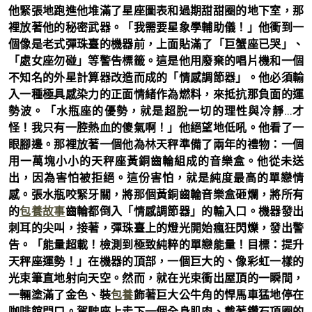
他緊張地跑進他堆滿了星座圖表和過期甜甜圈的地下室，那
裡放著他的秘密武器。「我需要星象學輔助儀！」他衝到一
個像是老式彈珠臺的機器前，上面貼滿了「巨蟹座已哭」、
「處女座勿碰」等警告標籤。這是他用廢棄的唱片機和一個
不知名的外星計算器改造而成的「情感調節器」。他必須輸
入一種極具感染力的正面情緒作為燃料，來抵抗那負面的運
勢波。「水瓶座的優勢，就是超脫一切的理性與冷靜…才
怪！我只有一腔熱血的傻氣啊！」他絕望地低吼。他看了一
眼腳邊。那裡放著一個他為林天秤準備了兩年的禮物：一個
用一萬塊小小的天秤座黃銅齒輪組成的音樂盒。他從未送
出，因為害怕被拒絕。這份害怕，就是純度最高的單戀情
感。張水瓶咬緊牙關，將那個黃銅齒輪音樂盒砸爛，將所有
的
包養故事
齒輪都倒入「情感調節器」的輸入口。機器發出
刺耳的尖叫，接著，彈珠臺上的燈光開始瘋狂閃爍，發出警
告。「能量超載！檢測到極致純粹的單戀能量！目標：提升
天秤座運勢！」在機器的頂部，一個巨大的、像彩虹一樣的
光束筆直地射向天空。然而，就在光束衝出屋頂的一瞬間，
一輛塗滿了金色、裝
包養
飾著巨大公牛角的悍馬車猛地停在
咖啡館門口。駕駛座上走下一個全身肌肉、戴著鑽石項圈的