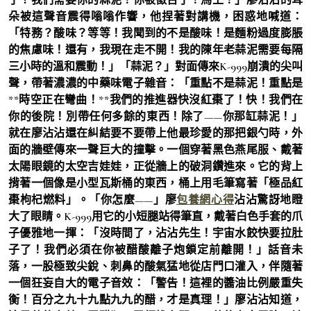
朵被這聲音震得嗡嗡作響，他捏著對講機，困惑地喊道：
「特務？酸味？等等！我聞到的不是酸味！是麵粉過度膨脹
的焦慮味！還有，我現在走不開！我的陳年老蒜泥需要每隔
三小時的溫和震動！」「蒜泥？」對面傳來K-999崩潰的尖叫
聲，帶著濃濃的中藥味電子雜音：「重點不是蒜泥！重點是
**時空正在彎曲！**我們的推進器快沒紅棗了！快！我們在
你的後院！別帶任何多餘的東西！除了——你那缸蒜泥！」
就在廖沾沾還在糾結要不要帶上他最珍愛的那把銀勺時，外
面的牆壁傳來一聲巨大的撞擊。一個穿著黑色燕尾服、戴著
太陽眼鏡的太空吉娃娃，正從牆上的破洞鑽進來。它的背上
揹著一個像是小型瓦斯桶的東西，桶上用毛筆寫著「極品紅
棗枸杞燃料」。「你怎麼——」廖
包養網心得
沾沾驚訝地瞪
大了眼睛。K-999用它的小短腿站得筆直，戴著白色手套的爪
子優雅地一揮：「沒時間了，沾沾先生！宇宙水餃快要拉肚
子了！我們必須在你被醋酸離子炮鎖定前離開！」話音未
落，一股極致尖銳、刺鼻的酸氣猛地從店門口灌入，伴隨著
一個狂妄自大的電子音效：「警告！這裡的醬油比例嚴重失
衡！百分之九十九點九九的醋，才是真理！」廖沾沾知道，