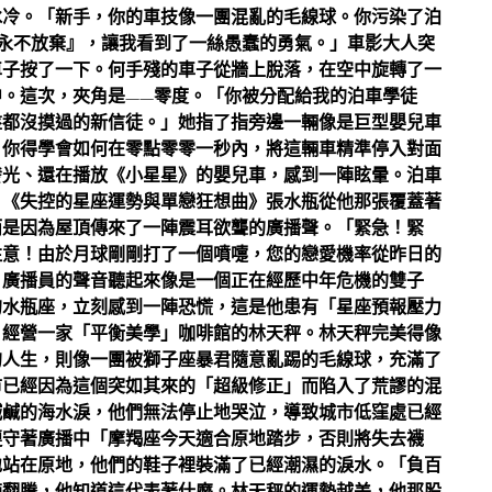
冰冷。「新手，你的車技像一團混亂的毛線球。你污染了泊
永不放棄』，讓我看到了一絲愚蠢的勇氣。」車影大人突
車子按了一下。何手殘的車子從牆上脫落，在空中旋轉了一
。這次，夾角是——零度。「你被分配給我的泊車學徒
盤都沒摸過的新信徒。」她指了指旁邊一輛像是巨型嬰兒車
，你得學會如何在零點零零一秒內，將這輛車精準停入對面
發光、還在播放《小星星》的嬰兒車，感到一陣眩暈。泊車
。《失控的星座運勢與單戀狂想曲》張水瓶從他那張覆蓋著
而是因為屋頂傳來了一陣震耳欲聾的廣播聲。「緊急！緊
注意！由於月球剛剛打了一個噴嚏，您的戀愛機率從昨日的
」廣播員的聲音聽起來像是一個正在經歷中年危機的雙子
的水瓶座，立刻感到一陣恐慌，這是他患有「星座預報壓力
、經營一家「平衡美學」咖啡館的林天秤。林天秤完美得像
的人生，則像一團被獅子座暴君隨意亂踢的毛線球，充滿了
市已經因為這個突如其來的「超級修正」而陷入了荒謬的混
鹹鹹的海水淚，他們無法停止地哭泣，導致城市低窪處已經
遵守著廣播中「摩羯座今天適合原地踏步，否則將失去襪
地站在原地，他們的鞋子裡裝滿了已經潮濕的淚水。「負百