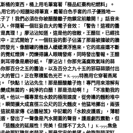
瓦斯桶的東西，桶上用毛筆寫著「極品紅棗枸杞燃料」。
99用它的小短腿站得筆直，戴著白色手套的爪子優雅地一
肚子了！我們必須在你被醋酸離子炮鎖定前離開！」話音未
灌入，伴隨著一個狂妄自大的電子音效：「警告！這裡的醬
才是真理！」廖沾沾知道，這是他的宿敵，王醋狂，已經找
慮中，正式開始了。一個狂妄的影子佔滿了那扇被撞破的牆
閃閃發光、像醋罐的機器人緩緩漂浮進來，它的底座還不斷
」的霓虹燈牌，閃爍得讓人眼睛發疼，同時發出警報。王醋
，刺耳得像是磨砂紙。「廖沾沾！你那充滿腐敗氣味的蒜
為你那百分之五的醬油，以及百分之九十五的邪惡蒜頭付出
的管口，正在聚積藍色光芒。K-999特務用它穿著燕尾
他。「快點！沾沾先生！那是醋酸離子炮！專門用來溶解有
內變成無菌的、純淨的白醋！那是浩劫啊！」「不准動我的
怒吼。他以一種專業包水餃的極限速度，從旁邊的麵粉堆中
法，瞬間擴大成直徑三公尺的巨大麵皮。他猛地擲出，兩張
。這就是家傳《沾醬秘笈》中記載的「水餃皮護盾」，薄韌
護盾，發出了一聲像是汽水開蓋的聲音。護盾劇烈震動，但
這麵皮的延展性！完美！但撐不了太久！」K-999焦急