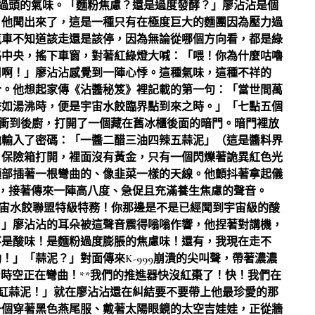
過頭的氣味。「麵粉焦慮？還是過度發酵？」廖沾沾是個
。他聞出來了，這是一種只有在極度巨大的麵團因為壓力過
汽車不知道該走還是該停，因為無論從哪個方向看，都是綠
路中央，搖下車窗，對著紅綠燈大喊：「喂！你為什麼咕嚕
用啊！」廖沾沾感覺到一陣心悸。這種氣味，這種不祥的
合。他想起家傳《沾醬秘笈》裡記載的第一句：「當世間萬
聲如湯沸時，便是宇宙水餃臨界點到來之時。」「七點五個
衝到後廚，打開了一個藏在舊冰櫃後面的暗門。暗門裡放
他輸入了密碼：「一醬二醋三油四辣五蒜泥」（這是醬料界
。保險箱打開，裡面沒有黃金，只有一個閃爍著詭異紅色光
頂部插著一根彎曲的、像韭菜一樣的天線。他顫抖著拿起儀
，接著傳來一陣高八度、急促且充滿養生焦慮的聲音。
！宇宙水餃聯盟特級特務！你那邊是不是已經聞到宇宙級的酸
！」廖沾沾的耳朵被這聲音震得嗡嗡作響，他捏著對講機，
不是酸味！是麵粉過度膨脹的焦慮味！還有，我現在走不
」「蒜泥？」對面傳來K-999崩潰的尖叫聲，帶著濃濃
*時空正在彎曲！**我們的推進器快沒紅棗了！快！我們在
缸蒜泥！」就在廖沾沾還在糾結要不要帶上他最珍愛的那
一個穿著黑色燕尾服、戴著太陽眼鏡的太空吉娃娃，正從牆