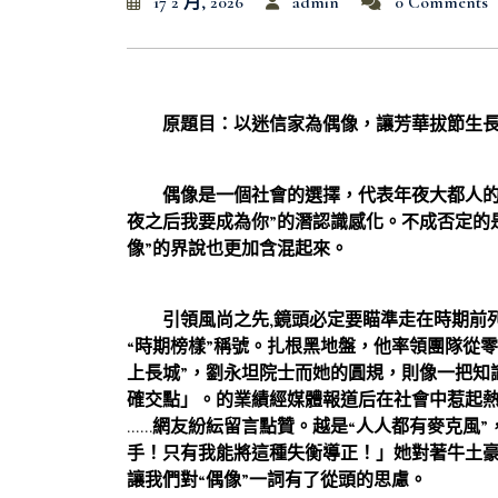
17 2 月, 2026
admin
0 Comments
原題目：以迷信家為偶像，讓芳華拔節生
偶像是一個社會的選擇，代表年夜大都人的價
夜之后我要成為你”的潛認識感化。不成否定的
像”的界說也更加含混起來。
引領風尚之先,鏡頭必定要瞄準走在時期前列的
“時期榜樣”稱號。扎根黑地盤，他率領團隊從零
上長城”，劉永坦院士而她的圓規，則像一把知
確交點」。的業績經媒體報道后在社會中惹起熱
……網友紛紜留言點贊。越是“人人都有麥克風
手！只有我能將這種失衡導正！」她對著牛土
讓我們對“偶像”一詞有了從頭的思慮。