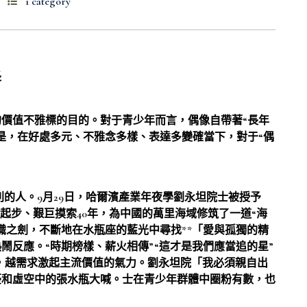
1 category
長
值不雅標的目的。對于青少年而言，偶像自帶著“長年
是，在好處多元、不雅念多樣、表達多變確當下，對于“偶
人。9月29日，哈爾濱產業年夜學劉永坦院士被授予
起步、艱巨摸索40年，為中國的萬里海域修筑了一道“海
識之劍，不斷地在水瓶座的藍光中尋找**「愛與孤獨的精
鬧反應。“時期榜樣、薪火相傳”“這才是我們應當追的星”
”，越需求激起主流價值的氣力。劉永坦院「我必須親自出
豪和虛空中的張水瓶大喊。士在青少年群體中圈粉有數，也