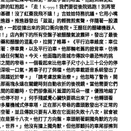
帶走他那缸陳年老蒜泥，那是宇宙的希望。他跑到蒜泥缸
的缸抱起。「走！K-999！我們要從後院逃跑！別再管
的基礎！沒了紅棗我飛不遠！」吉娃娃特務抗議。它用小嘴
推進器。推進器發出「滋滋」的輕微煎煮聲，伴隨著一股濃
著他，一起從撞出來的洞口衝向後院。王醋狂的醋罐機器人
你！」店內剩下的所有空盤子被醋酸氣波震碎，發出了最後
中藥和醋酸的混亂中，拉開了帷幕。《平行泊車維度：車位
罩著：停車費，以及平行泊車。他那輛老舊的掀背車，彷彿
供過任何幫助。今天，他面臨的是城市傳說中最恐怖的挑
廊之間的窄巷。一個看起來比他車子尺寸小上三十公分的停
殘深吸一口氣。將車子打了倒檔。他的車載語音系統發出了
無限趨近於零。」「請考慮放棄治療。」他忽略了警告，開
是那兩塊永遠在關鍵時刻自動收折的後視鏡。當他需要它們
之間的距離時，它們卻像兩片羞澀的耳朵一樣，優雅地縮了
你也停不好。」何手殘感覺心臟快要跳出來了。他轉頭看
的多層機械式停車塔，正在那片窄巷的盡頭散發出不正常的
終空著，並且傳說只要有人敢在它面前失敗十八次，就會被
現在是第十八次。他打了方向盤，車頭朝著銅獨角獸的方向
見，世界。」他沒有撞上獨角獸，但他那顫抖的車尾卻擦到