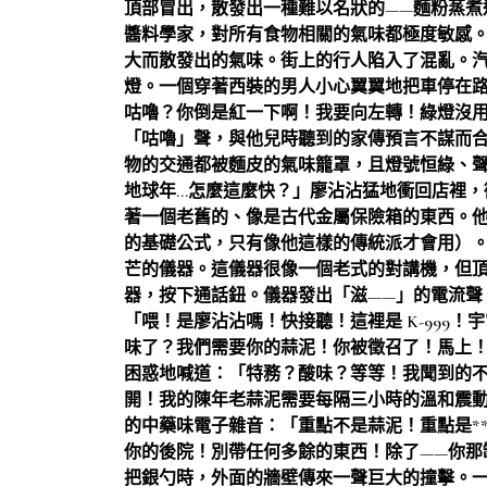
頂部冒出，散發出一種難以名狀的——麵粉蒸煮
醬料學家，對所有食物相關的氣味都極度敏感
大而散發出的氣味。街上的行人陷入了混亂。
燈。一個穿著西裝的男人小心翼翼地把車停在
咕嚕？你倒是紅一下啊！我要向左轉！綠燈沒
「咕嚕」聲，與他兒時聽到的家傳預言不謀而
物的交通都被麵皮的氣味籠罩，且燈號恒綠、
地球年…怎麼這麼快？」廖沾沾猛地衝回店裡，
著一個老舊的、像是古代金屬保險箱的東西。
的基礎公式，只有像他這樣的傳統派才會用）
芒的儀器。這儀器很像一個老式的對講機，但
器，按下通話鈕。儀器發出「滋——」的電流聲
「喂！是廖沾沾嗎！快接聽！這裡是 K-999
味了？我們需要你的蒜泥！你被徵召了！馬上
困惑地喊道：「特務？酸味？等等！我聞到的
開！我的陳年老蒜泥需要每隔三小時的溫和震動！
的中藥味電子雜音：「重點不是蒜泥！重點是*
你的後院！別帶任何多餘的東西！除了——你那
把銀勺時，外面的牆壁傳來一聲巨大的撞擊。