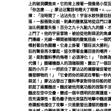
上的破洞鑽進來。它的背上揹著一個像是小型
「你怎麼——」廖沾沾驚訝地瞪大了眼睛。K-9
揮：「沒時間了，沾沾先生！宇宙水餃快要拉
落，一股極致尖銳、刺鼻的酸氣猛地從店門口
油比例嚴重失衡！百分之九十九點九九的醋，
上門了。他的宇宙冒險，被迫從他對蒜泥的焦
門邊緣，光線一瞬間被極端的酸氣扭曲。一個
噴射著白色醋霧。它身上掛著「醋狂派大勝利
狂的聲音再次響起，這次帶著金屬回音的嘲弄
泥，是對醬料學的侮辱！必須淨化！」「你將
代價！」醋罐機器人的頂端裂開，露出了一個巨大
服的小爪子，一把抓住了廖沾沾的褲腳催促著
機發酵物的！」「它會把你的蒜泥在零點一秒
蒜泥！」廖沾沾發出了醬料學家對待信仰般的
抓起了兩團麵皮。麵皮被他用氣功般的捏製手
麵皮在空中交疊，變成一個半透明的防禦護盾
而充滿彈性。藍色離子炮光束猛烈地擊中麵皮
奇蹟般地擋住了攻擊，只是散發出濃郁的麵香。「