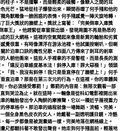
蘚的柱子。不是撞擊，而是輕柔的碰觸，像戀人之間的耳
綠色光芒。猛地從柱子爆發出來，瞬間吞噬了何手殘和他的
下獨角獸雕像一臉困惑的表情。何手殘感覺一陣天旋地轉，
滿了巨大獎狀的牆壁上。獎狀上寫著：「完美倒車入庫獎
倒車王」。他趕緊從車窗探出頭，發現周圍不再是熟悉的
組成的巨大網格。這裡的空氣聞起來像是新買的輪胎和劣質
時感覺很重，有時像漂浮在游泳池裡。他試圖按喇叭，但喇
、關於泊車口訣的魔性兒歌。四面八方傳來了刺耳的剎車
帽的人朝他衝來。這些人手裡拿的不是警棍，而是長長的測
肅。「違反泊車維度基本法！斜停入庫！罪大惡極！」領頭
感。「我、我沒有斜停！我只是垂直停在了牆壁上！」何手
「垂直泊車？那是在第三次元的行為，在這裡，你的車體與
則，你必須接受懲罰！」懲罰的內容是：無限次觀看一部
，直到哭泣為止。就在這時，一輛像是從科幻電影裡開出來
跑車的輪胎發出令人陶醉的摩擦聲，它以一種近乎蔑視重力
度的停車格中。那泊車的過程就像一場舞蹈，流暢、完美，
出一個全身黑色皮衣的女人，她戴著一副透明護目鏡，冷酷
準，每一步都像是被測量過一樣，完美地落在網格線上。
測量尺都顫抖著不敢發出聲音。她走到何手殘面前，輕蔑地