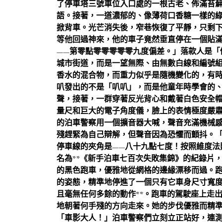
了停車塔三號車位入口處的一根古老、佈滿苔
語。接著，一道濃郁的、像薄荷口香糖一樣的
掀背車。光芒消失後，窄巷恢復了平靜，只剩
等他回過神來，他的車子竟然垂直停在一個貼
——第零點零零零零零九度偏差。」落款人是「
城市街道，而是一望無際、由無數白線和編號
香水的混合物，而重力似乎是隨機變化的，有
叭發出的不是「叭叭」，而是他童年時學會的
聲，接著，一群穿著反光背心和戴著白色安全
量尺和巨大的電子角度儀，臉上的表情極度嚴
的泊車警察用一個擴音器大喊，聲音充滿機械
殘趕緊為自己辯解，但聲音因為恐懼而顫抖。
停車線的夾角是——八十九點七度！按照維度法
名為**《新手泊車七百次失敗集錦》的紀錄片
的黑色跑車，優雅地從網格的邊緣漂移而過。
的姿態，精準地停進了一個只有它車身尺寸寬
且毫無任何多餘的動作**。跑車的駕駛座上走
地朝著何手殘的方向走來。她的步伐優雅而精
「車影大人！」泊車警察們立刻立正站好，連