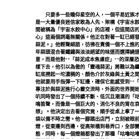
只要多一些瞻仰星空的人，一個平易近族才
是一大量優良迷信家敢為人先、架構《宇宙水
間被稱為「宇宙水餃中心」的店裡，但這間店
心」這兩個詞毫無關係。他正在對著一缸已經
蒜泥。」他輕聲細語，彷彿在責備一個不上進
年蒜頭混合著鐵鏽與淡淡絕望的味道而選擇繞
意，而是他對**「蒜泥成本焦慮症」**的深
樣下去，他引以為傲的「靈魂蒜泥」將難以為
缸底撈起一坨濃稠的、顏色介於灰綠與土黃之
他就要用手指彈一下缸邊，確保它能感受到**
專注於與蒜泥進行心靈交流時，外面的世界開
叭同時發出了一個持續不斷、低沉且潮濕的「咕
鳴笛聲，而像是一個巨大的、消化不良的胃在
想」。他決定出去看個究竟，順手從桌上拿了
袋以備不時之需。他一腳踏出店門，立刻被眼
燈，從東邊到西邊，從高架橋到巷弄口，全部
態，同時，每一個燈箱都發出了那種「咕嚕咕