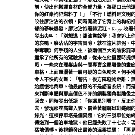
地大喊，中藥味更濃了。廖沾沾知道，他必須
前，使出他搬運食材的全部力量，將那口比他還胖
你的紅棗枸杞燃料了！」「不行！燃料是文明
咬住廖沾沾的衣領，同時開啟了它背上的枸杞
郁的蔘味爆發。廖沾沾抱著蒜泥缸、K-999咬
發出尖叫：「別想逃！醬油黨餘孽！我會追上
的哀鳴。廖沾沾的宇宙冒險，就在這片蒜泥、
爭奪戰》何手殘的人生，被兩個巨大的陰影籠
繼承了他所有的駕駛焦慮，從未在他需要時提
戰，一條夾在理髮店與一間專賣金屬雕像的畫
車格，上面還灑著一層可疑的白色粉末。何手
令人不快的女聲：「警告，後方障礙物距離：
始緩慢地倒車。他最討厭的不是語音系統，而
來判斷車體與那座價值不菲的銅製獨角獸雕像
回去。同時發出低語：「你還是別看了，反正
去，發現那座高聳入雲、覆蓋著鏽跡斑斑鐵網
綠光。這棟停車塔是個異類，它的三號車位始
傳送到一個泊車地獄。他已經失敗了十七次。
猛地偏轉。後視鏡發出最後的溫柔提醒：「再