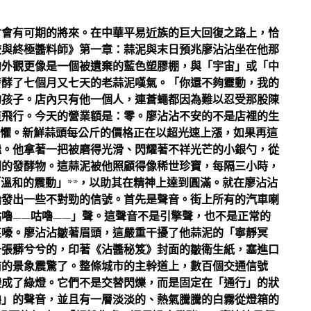
會有可期的將來。在中華平易近族的巨大回復之路上，恰
餃與終極醬料師》第一章：蒜泥與末日預兆廖沾沾坐在他那
的外觀更像是一個被遺棄的藍色塑膠棚，與「宇宙」或「中
發酵了七個月又七天的老蒜泥嘆氣。「你還不夠靈動，我的
的孩子。店內只有他一個人，連蒼蠅都因為難以忍受那股陳
道飛行。今天的營業額是：零。廖沾沾不安的不是店裡的生
層恐懼。新鮮蒜頭每公斤的價格正在以超光速上漲，如果再這
繼。他拿著一把被磨得光滑、閃耀著不祥光芒的小銀勺，從
間的發酵物。這蒜泥被他照顧得像稀世珍寶，每隔三小時，
「溫和的震動」**，以助其在精神上達到圓滿。就在廖沾沾
始發出一些不對勁的信號。首先是聲音。街上所有的汽車喇
嚕——咕嚕——」聲。這聲音不是引擎聲，也不是正常的
哀嚎。廖沾沾皺著眉頭，這嚴重干擾了他蒜泥的「寧靜冥
一張髒兮兮的，印著《沾醬秘笈》封面的皺衛生紙，塞進口
前的景象震驚了。整條城市的主幹道上，數百個交通信號
變成了綠燈。它們不是交替閃爍，而是固定在「通行」的狀
嚕」的聲音，並且有一層淡淡的、熱氣騰騰的白霧從燈箱的