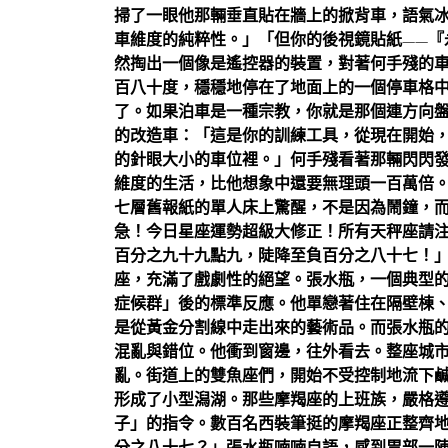
掃了一眼他那輛垂直貼在牆上的掀背車，語氣
車維度的純粹性。」「但你的後視鏡貼紙——『
然掏出一個像是遙控器的裝置，對著何手殘的
百八十度，穩穩地停在了地面上的一個停車格中
了。如果泊車是一種宗教，你就是那個連方向
的改造車：「這是你的訓練工具，從現在開始
的針眼大小的車位裡。」何手殘看著那輛閃閃
維度的生活，比他想象中還要無理頭一百萬倍
七層舊報紙的單人床上驚醒，不是因為鬧鐘，
急！今日星座運勢超級大修正！所有天秤座請
百分之九十九點九，陡降至負百分之八十七！
座，充滿了戲劇性的絕望。張水瓶，一個典型
症候群」後的標準反應。他單戀著住在隔壁棟
是從黃金分割線中走出來的藝術品。而張水瓶
混亂與錯位。他衝到窗邊，往外看去。整座城
亂。街道上的雙魚座們，開始不受控制地流下
形成了小型潟湖。那些摩羯座的上班族，嚴格
子」的指令。數百名西裝筆挺的摩羯座正整齊