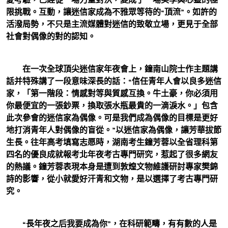
限挑戰。互動，讓迷信家成為不雅眾等待的“頂流”。如許的
活潑局勢，不只是主流媒體對迷信的致敬立場，更見于全部
社會對偶像的對的認知。
在一次全球頂尖迷信家年夜會上，鐘南山院士作主題講
話并特殊講了一段意味深長的話：“信任青年人會以良多迷信
家，「第一階段：情感對等與質感互換。牛土豪，你必須用
你最便宜的一張鈔票，換取張水瓶最貴的一滴淚水。」包含
此次參會的迷信家為偶像。可是我們成為偶像的目標是更好
地打消青年人對偶像的盲從。”以迷信家為偶像，讓芳華拔節
生長。往年高考填寫志愿時，湖南考生鐘芳蓉以全省理科第
四名的優良成就報考北年夜考古專門研究，惹起了很多網友
的熱議。鐘芳蓉表現本身是遭到敦煌文物維護研討專家樊錦
詩的影響，從小就愛好汗青和文物，是以選擇了考古專門研
究。
“長年夜之后我要成為你”，在科研範疇，有有數的人是