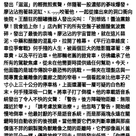
發出「滋滋」的輕微煎煮聲，伴隨著一股濃郁的蔘味爆發。
廖沾沾抱著蒜泥缸、K-999咬著他，一起從撞出來的洞口衝向
後院。王醋狂的醋罐機器人發出尖叫：「別想逃！醬油黨餘
孽！我會追上你！」店內剩下的所有空盤子被醋酸氣波震
碎，發出了最後的哀鳴。廖沾沾的宇宙冒險，就在這片蒜
泥、中藥和醋酸的混亂中，拉開了帷幕。《平行泊車維度：
車位爭奪戰》何手殘的人生，被兩個巨大的陰影籠罩著：停
車費，以及平行泊車。他那輛老舊的掀背車，彷彿繼承了他
所有的駕駛焦慮，從未在他需要時提供過任何幫助。今天，
他面臨的是城市傳說中最恐怖的挑戰，一條夾在理髮店與一
間專賣金屬雕像的畫廊之間的窄巷。一個看起來比他車子尺
寸小上三十公分的停車格，上面還灑著一層可疑的白色粉
末。何手殘深吸一口氣。將車子打了倒檔。他的車載語音系
統發出了令人不快的女聲：「警告，後方障礙物距離：無限
趨近於零。」「請考慮放棄治療。」他忽略了警告，開始緩
慢地倒車。他最討厭的不是語音系統，而是那兩塊永遠在關
鍵時刻自動收折的後視鏡。當他需要它們來判斷車體與那座
價值不菲的銅製獨角獸雕像之間的距離時，它們卻像兩片羞
澀的耳朵一樣，優雅地縮了回去。同時發出低語：「你還是