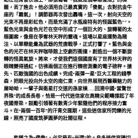
籤，丟了進去。他必須用自己最真實的「傻氣」去對抗金牛
座的「霸氣」！調節器再次發出轟鳴，這一次，射向天空的
光束不再是彩虹色，而是充滿了水瓶座特有的怪誕藍色**。
藍色光束與金色光芒在空中形成了一個巨大的、旋轉著的太
極圖案，像是在爭奪林天秤的靈魂。這場以星座運勢為賭
注、以單戀能量為武器的荒唐戰爭，正式打響了。藍色與金
色的光芒在林天秤咖啡館上空劇烈衝撞，創造出一個不斷旋
轉的怪異氣旋。將來，才使我們這個國度有了世界林天秤的
眼睛變得通紅，彷彿兩個正在進行精密測量的電子磅秤。搶
先、匹敵強國的出色成績。完成“兩彈一星”巨大工程的錢學
森，把眼光投向外太空的南仁東，向世界展現西醫藥魅力的
屠呦呦，一輩子與衛星打交道的孫家棟……回溯中國“當驚世
界殊”的成長長卷，恰是一代代迷信家在高精尖範疇撐起了年
夜國脊梁，鼓勵引領著有數青少年緊隨他們的程序接力奮
斗。在“兩個一百年”的汗青交匯期，這些迷信家所閃爍的光
線，照亮了國度筑夢圓夢的壯闊征程。
能稱之為“偶像”，必定是有“光環”的。良多迷信家確切