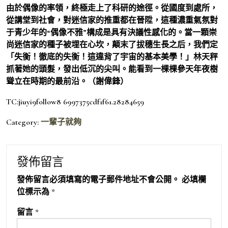
由於偶像的率領，終極走上了科研的途徑。從國度到處所，
從講堂到社會，對迷信家的推重都在晉陞，這種濃重氣氛對
于青少年的“偶像不雅”構成是具有決議性感化的。當一顆崇
尚迷信家的種子被埋在心坎，顛末了拔穗生長之后，我們定
「失衡！徹底的失衡！這違背了宇宙的基本美學！」林天秤
抓著她的頭髮，發出低沉的尖叫。能看到一棵棵參天年夜樹
聳立在時期的最前沿。（謝偉鋒）
TC:jiuyi9follow8 6997375cdf1f61.28284659
Category:
一輩子就夠
發佈留言
發佈留言必須填寫的電子郵件地址不會公開。
必填欄
位標示為
*
留言
*