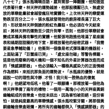
八十七？」張水瓶喃喃自語，感到胃部一陣翻騰，他知道這
代表著什麼。林天秤的運勢越差，他那股積壓已久、無處安
放的單戀能量就會越發瘋狂地實體化。上次林天秤的戀愛運
勢跌至百分之二十，張水瓶就發現他的廚房裡長滿了巨大
的、形狀是林天秤側臉的粉紅色蘑菇。他必須在今天結束
前，將林天秤的運勢至少提升到零。否則，他那份單戀就會
變成某種具備攻擊性的實體。他緊張地跑進他堆滿了星座圖
表和過期甜甜圈的地下室，那裡放著他的秘密武器。「我需
要星象學輔助儀！」他衝到一個像是老式彈珠臺的機器前，
上面貼滿了「巨蟹座已哭」、「處女座勿碰」等警告標籤。
這是他用廢棄的唱片機和一個不知名的外星計算器改造而成
的「情感調節器」。他必須輸入一種極具感染力的正面情緒
作為燃料，來抵抗那負面的運勢波。「水瓶座的優勢，就是
超脫一切的理性與冷靜…才怪！我只有一腔熱血的傻氣
啊！」他絕望地低吼。他看了一眼腳邊。那裡放著一個他為
林天秤準備了兩年的禮物：一個用一萬塊小小的天秤座黃銅
齒輪組成的音樂盒。他從未送出，因為害怕被拒絕。這份害
怕，就是純度最高的單戀情感。張水瓶咬緊牙關，將那個黃
銅齒輪音樂盒砸爛，將所有的齒輪都倒入「情感調節器」的