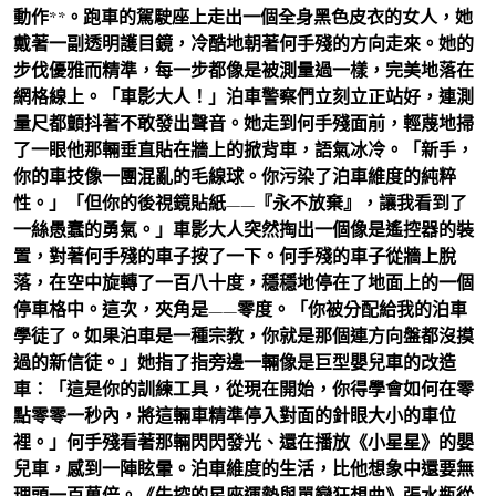
動作**。跑車的駕駛座上走出一個全身黑色皮衣的女人，她
戴著一副透明護目鏡，冷酷地朝著何手殘的方向走來。她的
步伐優雅而精準，每一步都像是被測量過一樣，完美地落在
網格線上。「車影大人！」泊車警察們立刻立正站好，連測
量尺都顫抖著不敢發出聲音。她走到何手殘面前，輕蔑地掃
了一眼他那輛垂直貼在牆上的掀背車，語氣冰冷。「新手，
你的車技像一團混亂的毛線球。你污染了泊車維度的純粹
性。」「但你的後視鏡貼紙——『永不放棄』，讓我看到了
一絲愚蠢的勇氣。」車影大人突然掏出一個像是遙控器的裝
置，對著何手殘的車子按了一下。何手殘的車子從牆上脫
落，在空中旋轉了一百八十度，穩穩地停在了地面上的一個
停車格中。這次，夾角是——零度。「你被分配給我的泊車
學徒了。如果泊車是一種宗教，你就是那個連方向盤都沒摸
過的新信徒。」她指了指旁邊一輛像是巨型嬰兒車的改造
車：「這是你的訓練工具，從現在開始，你得學會如何在零
點零零一秒內，將這輛車精準停入對面的針眼大小的車位
裡。」何手殘看著那輛閃閃發光、還在播放《小星星》的嬰
兒車，感到一陣眩暈。泊車維度的生活，比他想象中還要無
理頭一百萬倍。《失控的星座運勢與單戀狂想曲》張水瓶從