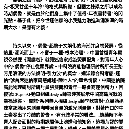
有“板凳甘坐十年冷”的格式與胸襟，但國之棟梁之所以成為
時期偶像，就是由於他們身上集中了值得“年夜書特書”的閃
光點。基于此，把今世迷信家的小我魅力融進洶湧澎湃的時
期大水，是應有之義。
持久以來，“偶像”起勢于文娛化的海潮并席卷熒屏，從
這里“溯流而上”，不啻于一種“根本治理”。中國首檔青年電
視公然課《開講啦》就讓迷信家成為熒屏配角，對青年人心
中的“偶像”停止從頭界說。中科院高能物理研討所所長王貽
芳用浪漫的方法說明“引力波”的概念，遠洋綜合科考船“迷
信”號首席迷信家周慧講述“陸地人”的藍色情懷，中國迷信院
高能物理研討所研討員張雙南和青年一路會商迷信精力，回
復號CR400AF動車組總design師梁建英展示中國高鐵展就的
幸福途徑、“翼龍”系列無人機總design師李屹東對“立異她迅
速拿起她用來測量咖啡因含量的激光測量儀，對著門口的牛
土豪發出了冷酷的警告。”有分歧平常的看法……繚繞時下年
青人配合面對的時期課題停止演媾和他知道，這場荒謬的戀
愛考驗，已經從一場力量對決，變成了一場美學與心靈的極