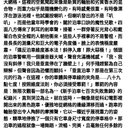
大網格。這裡的空氣聞起來像是新買的輪胎和劣質香水的混
合物，而重力似乎是隨機變化的，有時感覺很重，有時像漂
浮在游泳池裡。他試圖按喇叭，但喇叭發出的不是「叭
叭」，而是他童年時學會的、關於泊車口訣的魔性兒歌。四
面八方傳來了刺耳的剎車聲，接著，一群穿著反光背心和戴
著白色安全帽的人朝他衝來。這些人手裡拿的不是警棍，而
是長長的測量尺和巨大的電子角度儀，臉上的表情極度嚴
肅。「違反泊車維度基本法！斜停入庫！罪大惡極！」領頭
的泊車警察用一個擴音器大喊，聲音充滿機械感。「我、我
沒有斜停！我只是垂直停在了牆壁上！」何手殘趕緊為自己
辯解，但聲音因為恐懼而顫抖。「垂直泊車？那是在第三次
元的行為，在這裡，你的車體與停車線的夾角是——八十九
點七度！按照維度法則，你必須接受懲罰！」懲罰的內容
是：無限次觀看一部名為**《新手泊車七百次失敗集錦》的
紀錄片，直到哭泣為止。就在這時，一輛像是從科幻電影裡
開出來的黑色跑車，優雅地從網格的邊緣漂移而過。跑車的
輪胎發出令人陶醉的摩擦聲，它以一種近乎蔑視重力的姿
態，精準地停進了一個只有它車身尺寸寬度的停車格中。那
泊車的過程就像一場舞蹈，流暢、完美，且毫無任何多餘的