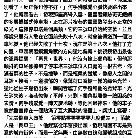
別看了，反正你也停不好。」何手殘感覺心臟快要跳出來
了。他轉頭看去，發現那座高聳入雲、覆蓋著鏽跡斑斑鐵網
的多層機械式停車塔，正在那片窄巷的盡頭散發出不正常的
綠光。這棟停車塔是個異類，它的三號車位始終空著，並且
傳說只要有人敢在它面前失敗十八次，就會被傳送到一個泊
車地獄。他已經失敗了十七次。現在是第十八次。他打了方
向盤，車頭朝著銅獨角獸的方向猛地偏轉。後視鏡發出最後
的溫柔提醒：「再見，世界。」他沒有撞上獨角獸，但他那
顫抖的車尾卻擦到了停車塔三號車位入口處的一根古老、佈
滿苔蘚的柱子。不是撞擊，而是輕柔的碰觸，像戀人之間的
耳語。接著，一道濃郁的、像薄荷口香糖一樣的綠色光芒。
猛地從柱子爆發出來，瞬間吞噬了何手殘和他的掀背車。光
芒消失後，窄巷恢復了平靜，只剩下獨角獸雕像一臉困惑的
表情。何手殘感覺一陣天旋地轉，等他回過神來，他的車子
竟然垂直停在一個貼滿了巨大獎狀的牆壁上。獎狀上寫著：
「完美倒車入庫獎——第零點零零零零零九度偏差。」落款
人是「倒車王」。他趕緊從車窗探出頭，發現周圍不再是熟
悉的城市街道，而是一望無際、由無數白線和編號組成的巨