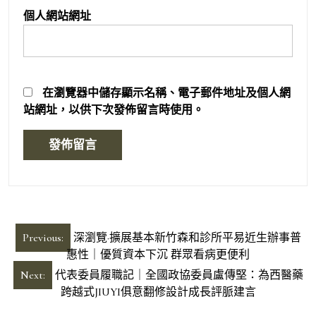
個人網站網址
在
瀏覽器
中儲存顯示名稱、電子郵件地址及個人網
站網址，以供下次發佈留言時使用。
文
Previous:
深瀏覽·擴展基本新竹森和診所平易近生辦事普
章
惠性｜優質資本下沉 群眾看病更便利
導
Next:
代表委員履職記｜全國政協委員盧傳堅：為西醫藥
跨越式JIUYI俱意翻修設計成長評脈建言
覽