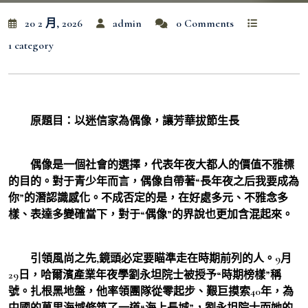
20 2 月, 2026
admin
0 Comments
1 category
原題目：以迷信家為偶像，讓芳華拔節生長
偶像是一個社會的選擇，代表年夜大都人的價值不雅標
的目的。對于青少年而言，偶像自帶著“長年夜之后我要成為
你”的潛認識感化。不成否定的是，在好處多元、不雅念多
樣、表達多變確當下，對于“偶像”的界說也更加含混起來。
引領風尚之先,鏡頭必定要瞄準走在時期前列的人。9月
29日，哈爾濱產業年夜學劉永坦院士被授予“時期榜樣”稱
號。扎根黑地盤，他率領團隊從零起步、艱巨摸索40年，為
中國的萬里海域修筑了一道“海上長城”，劉永坦院士而她的