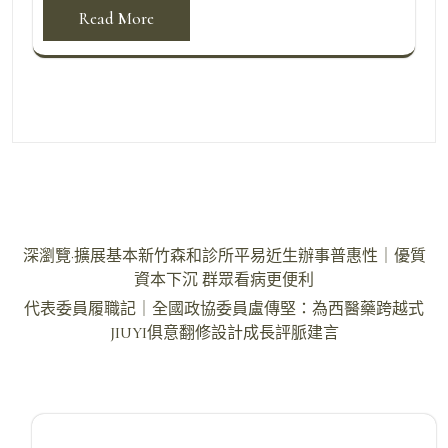
Read More
文
深瀏覽·擴展基本新竹森和診所平易近生辦事普惠性｜優質
章
資本下沉 群眾看病更便利
導
代表委員履職記｜全國政協委員盧傳堅：為西醫藥跨越式
JIUYI俱意翻修設計成長評脈建言
覽