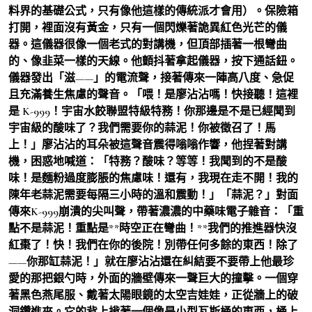
料界的基礎公式，只有像他這樣的傳統派才會用）。保險箱
打開，裡面沒有黃金，只有一個閃爍著詭異紅色光芒的儀
器。這儀器很像一個老式的對講機，但頂部插著一根彎曲
的、像韭菜一樣的天線。他顫抖著拿起儀器，按下通話鈕。
儀器發出「滋——」的電流聲，接著傳來一陣高八度、急促
且充滿養生焦慮的聲音。「喂！是廖沾沾嗎！快接聽！這裡
是 K-999！宇宙水餃聯盟特級特務！你那邊是不是已經聞到
宇宙級的酸味了？我們需要你的蒜泥！你被徵召了！馬
上！」廖沾沾的耳朵被這聲音震得嗡嗡作響，他捏著對講
機，困惑地喊道：「特務？酸味？等等！我聞到的不是酸
味！是麵粉過度膨脹的焦慮味！還有，我現在走不開！我的
陳年老蒜泥需要每隔三小時的溫和震動！」「蒜泥？」對面
傳來K-999崩潰的尖叫聲，帶著濃濃的中藥味電子雜音：「重
點不是蒜泥！重點是**時空正在彎曲！**我們的推進器快沒
紅棗了！快！我們在你的後院！別帶任何多餘的東西！除了
——你那缸蒜泥！」就在廖沾沾還在糾結要不要帶上他最珍
愛的那把銀勺時，外面的牆壁傳來一聲巨大的撞擊。一個穿
著黑色燕尾服、戴著太陽眼鏡的太空吉娃娃，正從牆上的破
洞鑽進來。它的背上揹著一個像是小型瓦斯桶的東西，桶上