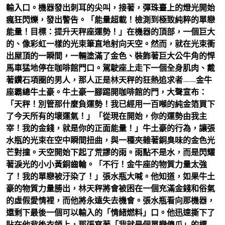
輸入口。機器發出刺耳的尖叫，接著，彈珠臺上的燈光開始
瘋狂閃爍，發出警告。「能量超載！檢測到極致純粹的單戀
能量！目標：提升天秤座運勢！」在機器的頂部，一個巨大
的、像彩虹一樣的光束筆直地射向天空。然而，就在光束衝
出屋頂的一瞬間，一輛塗滿了金色、裝飾著巨大公牛角的悍
馬車猛地停在咖啡館門口。駕駛座上走下一個全身肌肉、戴
著鑽石項圈的男人，那人正是林天秤的狂熱追求者——金牛
座霸總牛土豪。牛土豪一腳踢開咖啡館的門，大聲宣布：
「天秤！別管那什麼負運勢！我已經用一百噸的純金箔買下
了今天所有的壞運氣！」「從現在開始，你的運勢由我主
宰！我的金錢，就是你的正面能量！」牛土豪的行為，讓張
水瓶的光束在空中瞬間扭曲，與一種夾雜著銅臭味的金色光
芒對撞。天空開始下起了荒謬的雨。雨點不是水，而是閃耀
著淚光的小小黃銅齒輪。「不行！金牛座的物質力量太強
了！我的單戀被汙染了！」張水瓶大喊。他知道，如果牛土
豪的物質力量勝出，林天秤將會被困在一個充滿金錢和俗氣
的虛假愛情裡，而他將永遠失去機會。張水瓶看向那機器，
還剩下最後一個可以輸入的「情緒燃料」口。他迅速撕下了
貼在他背後衣領上，那張寫著「我就是個單戀傻瓜」的標