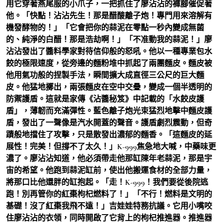
用它穿著燕尾服的小爪子，一把抓住了廖沾沾的褲腳催促著
他。「快點！沾沾先生！那是醋酸離子炮！專門用來溶解有
機發酵物的！」「它會把你的蒜泥在零點一秒內變成無菌
的、純淨的白醋！那是浩劫啊！」「不准動我的蒜泥！」廖
沾沾發出了醬料學家對待信仰般的怒吼。他以一種專業包水
餃的極限速度，從旁邊的麵粉堆中抓起了兩團麵皮。麵皮被
他用氣功般的捏製手法，瞬間擴大成直徑三公尺的巨大麵
皮。他猛地擲出，兩張麵皮在空中交疊，變成一個半透明的
防禦護盾。這就是家傳《沾醬秘笈》中記載的「水餃皮護
盾」，薄韌而充滿彈性。藍色離子炮光束猛烈地擊中麵皮護
盾，發出了一聲像是汽水開蓋的聲音。護盾劇烈震動，但奇
蹟般地擋住了攻擊，只是散發出濃郁的麵香。「這麵皮的延
展性！完美！但撐不了太久！」K-999焦急地大喊，中藥味更
濃了。廖沾沾知道，他必須帶走他那缸陳年老蒜泥，那是宇
宙的希望。他跑到蒜泥缸前，使出他搬運食材的全部力量，
將那口比他還胖的缸抱起。「走！K-999！我們要從後院逃
跑！別再管你的紅棗枸杞燃料了！」「不行！燃料是文明的
基礎！沒了紅棗我飛不遠！」吉娃娃特務抗議。它用小嘴咬
住廖沾沾的衣領，同時開啟了它背上的枸杞推進器。推進器