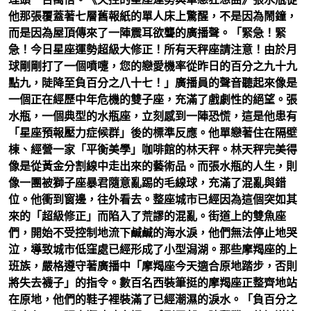
他那張覆蓋著七層舊報紙的單人床上驚醒，不是因為鬧鐘，
而是因為屋頂傳來了一陣震耳欲聾的廣播聲。「緊急！緊
急！今日星座運勢超級大修正！所有天秤座請注意！由於月
球剛剛打了一個噴嚏，您的戀愛機率從昨日的百分之九十九
點九，陡降至負百分之八十七！」廣播員的聲音聽起來像是
一個正在經歷中年危機的雙子座，充滿了戲劇性的絕望。張
水瓶，一個典型的水瓶座，立刻感到一陣恐慌，這是他患有
「星座預報壓力症候群」後的標準反應。他單戀著住在隔壁
棟、經營一家「平衡美學」咖啡館的林天秤。林天秤完美得
像是從黃金分割線中走出來的藝術品。而張水瓶的人生，則
像一團被獅子座暴君隨意亂踢的毛線球，充滿了混亂與錯
位。他衝到窗邊，往外看去。整座城市已經因為這個突如其
來的「超級修正」而陷入了荒謬的混亂。街道上的雙魚座
們，開始不受控制地流下鹹鹹的海水淚，他們無法停止地哭
泣，導致城市低窪處已經形成了小型潟湖。那些摩羯座的上
班族，嚴格遵守著廣播中「摩羯座今天適合原地踏步，否則
將失去襪子」的指令。數百名西裝筆挺的摩羯座正整齊地站
在原地，他們的鞋子裡裝滿了已經潮濕的淚水。「負百分之