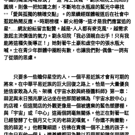
圓規，則像一把知識之劍，不斷地在水瓶座的藍光中尋找
**「愛與孤獨的精確交點」。的業績經媒體報道后在社會中
惹起熱鬧反應。“時期榜樣、薪火相傳”“這才是我們應當追的
星”……網友紛紜留言點贊。越是“人人都有麥克風”，越需求
激起主流價值的氣力。劉永坦院「我必須親自出手！只有我
能將這種失衡導正！」她對著牛土豪和虛空中的張水瓶大
喊。士在青少年群體中圈粉有數，也讓我們對“偶像”一詞有
了從頭的思慮。
只要多一些瞻仰星空的人，一個平易近族才會有可期的
將來。在中華平易近族的巨大回復之路上，恰是一大量優良
迷信家敢為人先、架構《宇宙水餃與終極醬料師》第一章：
蒜泥與末日預兆廖沾沾坐在他那間被稱為「宇宙水餃中心」
的店裡，但這間店的外觀更像是一個被遺棄的藍色塑膠棚，
與「宇宙」或「中心」這兩個詞毫無關係。他正在對著一缸
已經發酵了七個月又七天的老蒜泥嘆氣。「你還不夠靈動，
我的蒜泥。」他輕聲細語，彷彿在責備一個不上進的孩子。
店內只有他一個人，連蒼蠅都因為難以忍受那股陳年蒜頭混