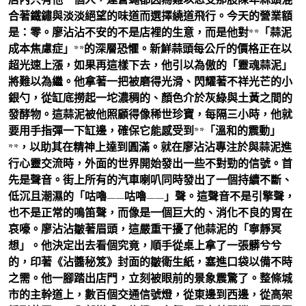
合著鐵鏽與淡淡絕望的味道而選擇繞道飛行。今天的營業額
是：零。廖沾沾不安的不是店裡的生意，而是他對**「蒜泥
成本焦慮症」**的深層恐懼。新鮮蒜頭每公斤的價格正在以
超光速上漲，如果再這樣下去，他引以為傲的「靈魂蒜泥」
將難以為繼。他拿著一把被磨得光滑、閃耀著不祥光芒的小
銀勺，從缸底撈起一坨濃稠的、顏色介於灰綠與土黃之間的
發酵物。這蒜泥被他照顧得像稀世珍寶，每隔三小時，他就
要用手指彈一下缸邊，確保它能感受到**「溫和的震動」
**，以助其在精神上達到圓滿。就在廖沾沾專注於與蒜泥進
行心靈交流時，外面的世界開始發出一些不對勁的信號。首
先是聲音。街上所有的汽車喇叭同時發出了一個持續不斷、
低沉且潮濕的「咕嚕——咕嚕——」聲。這聲音不是引擎聲，
也不是正常的鳴笛聲，而像是一個巨大的、消化不良的胃在
哀嚎。廖沾沾皺著眉頭，這嚴重干擾了他蒜泥的「寧靜冥
想」。他決定出去看個究竟，順手從桌上拿了一張髒兮兮
的，印著《沾醬秘笈》封面的皺衛生紙，塞進口袋以備不時
之需。他一腳踏出店門，立刻被眼前的景象震驚了。整條城
市的主幹道上，數百個交通信號燈，從東邊到西邊，從高架