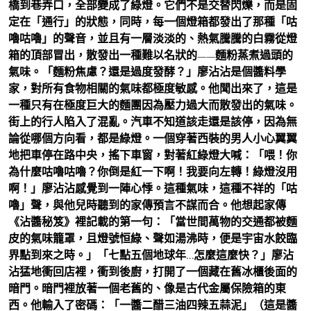
橋到巷弄口，全部變成了綠燈。它們不是交替閃爍，而是固
定在「通行」的狀態，同時，每一個燈箱都發出了那種「咕
嚕咕嚕」的聲音，並且有一層淡淡的、熱氣騰騰的白霧從燈
箱的頂部冒出，散發出一種難以名狀的——麵粉蒸煮過頭的
氣味。「麵粉焦慮？還是過度發酵？」廖沾沾是個醬料學
家，對所有食物相關的氣味都極度敏感。他聞出來了，這是
一種只有在極度巨大的麵團因為壓力過大而散發出的氣味。
街上的行人陷入了混亂。汽車不知道該走還是該停，因為無
論從哪個方向看，都是綠燈。一個穿著西裝的男人小心翼翼
地把車停在路中央，搖下車窗，對著紅綠燈大喊：「喂！你
為什麼咕嚕咕嚕？你倒是紅一下啊！我要向左轉！綠燈沒用
啊！」廖沾沾感覺到一陣心悸。這種氣味，這種不祥的「咕
嚕」聲，與他兒時聽到的家傳預言不謀而合。他想起家傳
《沾醬秘笈》裡記載的第一句：「當世間萬物的交通都被麵
皮的氣味籠罩，且燈號恒綠、聲如湯沸時，便是宇宙水餃臨
界點到來之時。」「七點五個地球年…怎麼這麼快？」廖沾
沾猛地衝回店裡，衝到後廚，打開了一個藏在舊冰櫃後面的
暗門。暗門裡放著一個老舊的、像是古代金屬保險箱的東
西。他輸入了密碼：「一醬二醋三油四辣五蒜泥」（這是醬