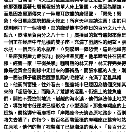
他那張覆蓋著七層舊報紙的單人床上驚醒，不是因為鬧鐘，
而是因為屋頂傳來了一陣震耳欲聾的廣播聲。「緊急！緊
急！今日星座運勢超級大修正！所有天秤座請注意！由於月
球剛剛打了一個噴嚏，您的戀愛機率從昨日的百分之九十九
點九，陡降至負百分之八十七！」廣播員的聲音聽起來像是
一個正在經歷中年危機的雙子座，充滿了戲劇性的絕望。張
水瓶，一個典型的水瓶座，立刻感到一陣恐慌，這是他患有
「星座預報壓力症候群」後的標準反應。他單戀著住在隔壁
棟、經營一家「平衡美學」咖啡館的林天秤。林天秤完美得
像是從黃金分割線中走出來的藝術品。而張水瓶的人生，則
像一團被獅子座暴君隨意亂踢的毛線球，充滿了混亂與錯
位。他衝到窗邊，往外看去。整座城市已經因為這個突如其
來的「超級修正」而陷入了荒謬的混亂。街道上的雙魚座
們，開始不受控制地流下鹹鹹的海水淚，他們無法停止地哭
泣，導致城市低窪處已經形成了小型潟湖。那些摩羯座的上
班族，嚴格遵守著廣播中「摩羯座今天適合原地踏步，否則
將失去襪子」的指令。數百名西裝筆挺的摩羯座正整齊地站
在原地，他們的鞋子裡裝滿了已經潮濕的淚水。「負百分之