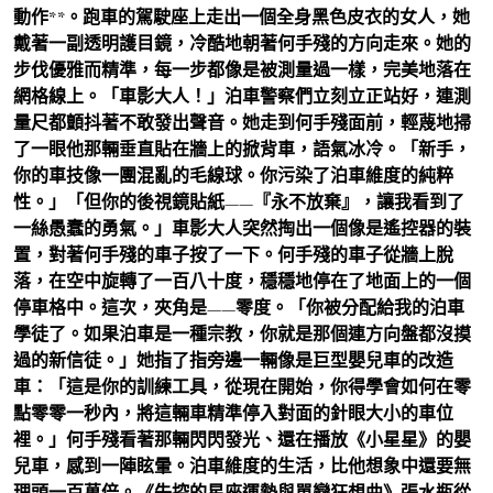
動作**。跑車的駕駛座上走出一個全身黑色皮衣的女人，她
戴著一副透明護目鏡，冷酷地朝著何手殘的方向走來。她的
步伐優雅而精準，每一步都像是被測量過一樣，完美地落在
網格線上。「車影大人！」泊車警察們立刻立正站好，連測
量尺都顫抖著不敢發出聲音。她走到何手殘面前，輕蔑地掃
了一眼他那輛垂直貼在牆上的掀背車，語氣冰冷。「新手，
你的車技像一團混亂的毛線球。你污染了泊車維度的純粹
性。」「但你的後視鏡貼紙——『永不放棄』，讓我看到了
一絲愚蠢的勇氣。」車影大人突然掏出一個像是遙控器的裝
置，對著何手殘的車子按了一下。何手殘的車子從牆上脫
落，在空中旋轉了一百八十度，穩穩地停在了地面上的一個
停車格中。這次，夾角是——零度。「你被分配給我的泊車
學徒了。如果泊車是一種宗教，你就是那個連方向盤都沒摸
過的新信徒。」她指了指旁邊一輛像是巨型嬰兒車的改造
車：「這是你的訓練工具，從現在開始，你得學會如何在零
點零零一秒內，將這輛車精準停入對面的針眼大小的車位
裡。」何手殘看著那輛閃閃發光、還在播放《小星星》的嬰
兒車，感到一陣眩暈。泊車維度的生活，比他想象中還要無
理頭一百萬倍。《失控的星座運勢與單戀狂想曲》張水瓶從