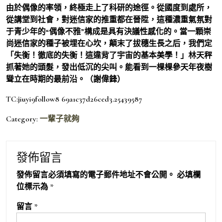
由於偶像的率領，終極走上了科研的途徑。從國度到處所，
從講堂到社會，對迷信家的推重都在晉陞，這種濃重氣氛對
于青少年的“偶像不雅”構成是具有決議性感化的。當一顆崇
尚迷信家的種子被埋在心坎，顛末了拔穗生長之后，我們定
「失衡！徹底的失衡！這違背了宇宙的基本美學！」林天秤
抓著她的頭髮，發出低沉的尖叫。能看到一棵棵參天年夜樹
聳立在時期的最前沿。（謝偉鋒）
TC:jiuyi9follow8 69a1c37d26ced3.25439587
Category:
一輩子就夠
發佈留言
發佈留言必須填寫的電子郵件地址不會公開。
必填欄
位標示為
*
留言
*