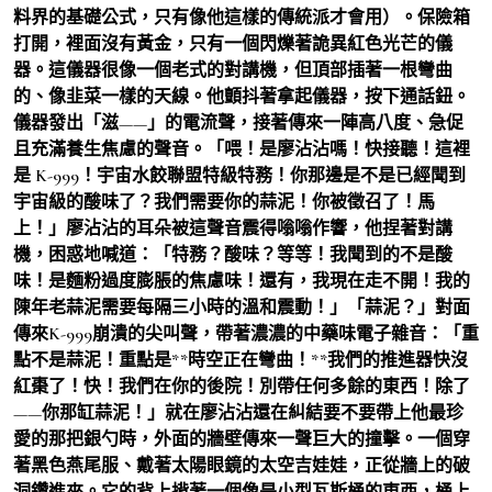
料界的基礎公式，只有像他這樣的傳統派才會用）。保險箱
打開，裡面沒有黃金，只有一個閃爍著詭異紅色光芒的儀
器。這儀器很像一個老式的對講機，但頂部插著一根彎曲
的、像韭菜一樣的天線。他顫抖著拿起儀器，按下通話鈕。
儀器發出「滋——」的電流聲，接著傳來一陣高八度、急促
且充滿養生焦慮的聲音。「喂！是廖沾沾嗎！快接聽！這裡
是 K-999！宇宙水餃聯盟特級特務！你那邊是不是已經聞到
宇宙級的酸味了？我們需要你的蒜泥！你被徵召了！馬
上！」廖沾沾的耳朵被這聲音震得嗡嗡作響，他捏著對講
機，困惑地喊道：「特務？酸味？等等！我聞到的不是酸
味！是麵粉過度膨脹的焦慮味！還有，我現在走不開！我的
陳年老蒜泥需要每隔三小時的溫和震動！」「蒜泥？」對面
傳來K-999崩潰的尖叫聲，帶著濃濃的中藥味電子雜音：「重
點不是蒜泥！重點是**時空正在彎曲！**我們的推進器快沒
紅棗了！快！我們在你的後院！別帶任何多餘的東西！除了
——你那缸蒜泥！」就在廖沾沾還在糾結要不要帶上他最珍
愛的那把銀勺時，外面的牆壁傳來一聲巨大的撞擊。一個穿
著黑色燕尾服、戴著太陽眼鏡的太空吉娃娃，正從牆上的破
洞鑽進來。它的背上揹著一個像是小型瓦斯桶的東西，桶上