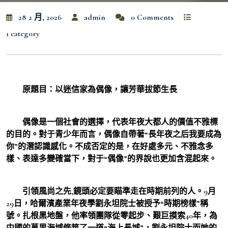
28 2 月, 2026
admin
0 Comments
1 category
原題目：以迷信家為偶像，讓芳華拔節生長
偶像是一個社會的選擇，代表年夜大都人的價值不雅標
的目的。對于青少年而言，偶像自帶著“長年夜之后我要成為
你”的潛認識感化。不成否定的是，在好處多元、不雅念多
樣、表達多變確當下，對于“偶像”的界說也更加含混起來。
引領風尚之先,鏡頭必定要瞄準走在時期前列的人。9月
29日，哈爾濱產業年夜學劉永坦院士被授予“時期榜樣”稱
號。扎根黑地盤，他率領團隊從零起步、艱巨摸索40年，為
中國的萬里海域修筑了一道“海上長城”，劉永坦院士而她的