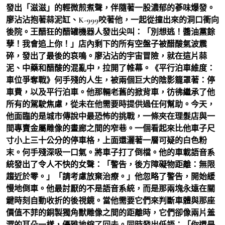
發出「滋滋」的輕微煎煮聲，伴隨著一股濃郁的蔘味爆發。
廖沾沾抱著蒜泥缸、K-999咬著他，一起從撞出來的洞口衝向
後院。王醋狂的醋罐機器人發出尖叫：「別想逃！醬油黨餘
孽！我會追上你！」店內剩下的所有空盤子被醋酸氣波震
碎，發出了最後的哀鳴。廖沾沾的宇宙冒險，就在這片蒜
泥、中藥和醋酸的混亂中，拉開了帷幕。《平行泊車維度：
車位爭奪戰》何手殘的人生，被兩個巨大的陰影籠罩著：停
車費，以及平行泊車。他那輛老舊的掀背車，彷彿繼承了他
所有的駕駛焦慮，從未在他需要時提供過任何幫助。今天，
他面臨的是城市傳說中最恐怖的挑戰，一條夾在理髮店與一
間專賣金屬雕像的畫廊之間的窄巷。一個看起來比他車子尺
寸小上三十公分的停車格，上面還灑著一層可疑的白色粉
末。何手殘深吸一口氣。將車子打了倒檔。他的車載語音系
統發出了令人不快的女聲：「警告，後方障礙物距離：無限
趨近於零。」「請考慮放棄治療。」他忽略了警告，開始緩
慢地倒車。他最討厭的不是語音系統，而是那兩塊永遠在關
鍵時刻自動收折的後視鏡。當他需要它們來判斷車體與那座
價值不菲的銅製獨角獸雕像之間的距離時，它們卻像兩片羞
澀的耳朵一樣，優雅地縮了回去。同時發出低語：「你還是