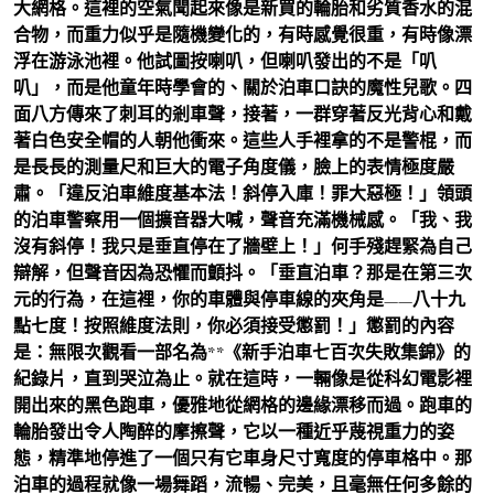
大網格。這裡的空氣聞起來像是新買的輪胎和劣質香水的混
合物，而重力似乎是隨機變化的，有時感覺很重，有時像漂
浮在游泳池裡。他試圖按喇叭，但喇叭發出的不是「叭
叭」，而是他童年時學會的、關於泊車口訣的魔性兒歌。四
面八方傳來了刺耳的剎車聲，接著，一群穿著反光背心和戴
著白色安全帽的人朝他衝來。這些人手裡拿的不是警棍，而
是長長的測量尺和巨大的電子角度儀，臉上的表情極度嚴
肅。「違反泊車維度基本法！斜停入庫！罪大惡極！」領頭
的泊車警察用一個擴音器大喊，聲音充滿機械感。「我、我
沒有斜停！我只是垂直停在了牆壁上！」何手殘趕緊為自己
辯解，但聲音因為恐懼而顫抖。「垂直泊車？那是在第三次
元的行為，在這裡，你的車體與停車線的夾角是——八十九
點七度！按照維度法則，你必須接受懲罰！」懲罰的內容
是：無限次觀看一部名為**《新手泊車七百次失敗集錦》的
紀錄片，直到哭泣為止。就在這時，一輛像是從科幻電影裡
開出來的黑色跑車，優雅地從網格的邊緣漂移而過。跑車的
輪胎發出令人陶醉的摩擦聲，它以一種近乎蔑視重力的姿
態，精準地停進了一個只有它車身尺寸寬度的停車格中。那
泊車的過程就像一場舞蹈，流暢、完美，且毫無任何多餘的