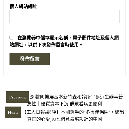
個人網站網址
在
瀏覽器
中儲存顯示名稱、電子郵件地址及個人網
站網址，以供下次發佈留言時使用。
文
Previous:
深瀏覽·擴展基本新竹森和診所平易近生辦事普
章
惠性｜優質資本下沉 群眾看病更便利
導
Next:
【工人日報e網評】本國選手的“冬奧伴侶圈”，曬出
真正的心愛JIUYI俱意豪宅設計的中國
覽