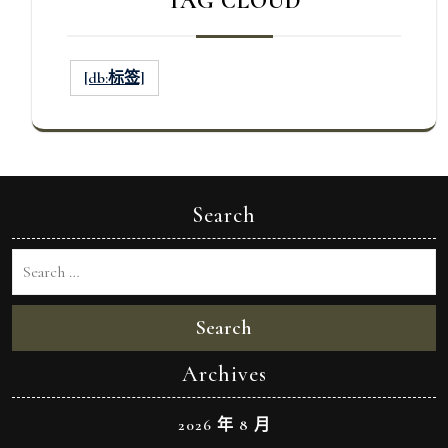
TAG CLOUD
[db:标签]
Search
Search
Archives
2026 年 8 月