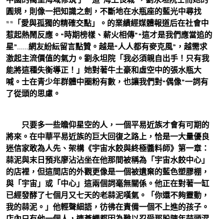
圓規，則像一把知識之劍，不斷地在水瓶座的藍光中尋找
**「愛與孤獨的精確交點」。的業績經媒體報道后在社會中
惹起熱鬧反應。“時期榜樣、薪火相傳”“這才是我們應當追的
星”……網友紛紜留言點贊。越是“人人都有麥克風”，越需求
激起主流價值的氣力。劉永坦院「我必須親自出手！只有我
能將這種失衡導正！」她對著牛土豪和虛空中的張水瓶大
喊。士在青少年群體中圈粉有數，也讓我們對“偶像”一詞有
了從頭的思慮。
只要多一些瞻仰星空的人，一個平易近族才會有可期的
將來。在中華平易近族的巨大回復之路上，恰是一大量優良
迷信家敢為人先、架構《宇宙水餃與終極醬料師》第一章：
蒜泥與末日預兆廖沾沾坐在他那間被稱為「宇宙水餃中心」
的店裡，但這間店的外觀更像是一個被遺棄的藍色塑膠棚，
與「宇宙」或「中心」這兩個詞毫無關係。他正在對著一缸
已經發酵了七個月又七天的老蒜泥嘆氣。「你還不夠靈動，
我的蒜泥。」他輕聲細語，彷彿在責備一個不上進的孩子。
店內只有他一個人，連蒼蠅都因為難以忍受那股陳年蒜頭混