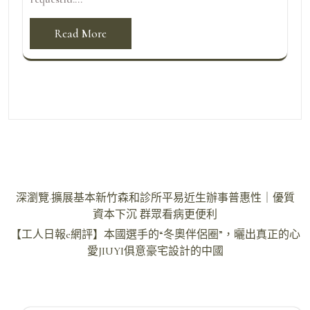
Read More
文
深瀏覽·擴展基本新竹森和診所平易近生辦事普惠性｜優質
章
資本下沉 群眾看病更便利
導
【工人日報e網評】本國選手的“冬奧伴侶圈”，曬出真正的心
愛JIUYI俱意豪宅設計的中國
覽