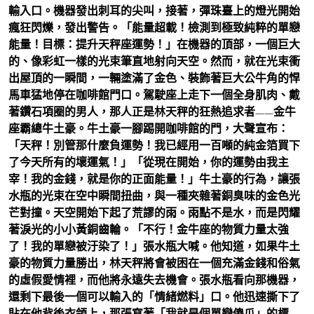
輸入口。機器發出刺耳的尖叫，接著，彈珠臺上的燈光開始
瘋狂閃爍，發出警告。「能量超載！檢測到極致純粹的單戀
能量！目標：提升天秤座運勢！」在機器的頂部，一個巨大
的、像彩虹一樣的光束筆直地射向天空。然而，就在光束衝
出屋頂的一瞬間，一輛塗滿了金色、裝飾著巨大公牛角的悍
馬車猛地停在咖啡館門口。駕駛座上走下一個全身肌肉、戴
著鑽石項圈的男人，那人正是林天秤的狂熱追求者——金牛
座霸總牛土豪。牛土豪一腳踢開咖啡館的門，大聲宣布：
「天秤！別管那什麼負運勢！我已經用一百噸的純金箔買下
了今天所有的壞運氣！」「從現在開始，你的運勢由我主
宰！我的金錢，就是你的正面能量！」牛土豪的行為，讓張
水瓶的光束在空中瞬間扭曲，與一種夾雜著銅臭味的金色光
芒對撞。天空開始下起了荒謬的雨。雨點不是水，而是閃耀
著淚光的小小黃銅齒輪。「不行！金牛座的物質力量太強
了！我的單戀被汙染了！」張水瓶大喊。他知道，如果牛土
豪的物質力量勝出，林天秤將會被困在一個充滿金錢和俗氣
的虛假愛情裡，而他將永遠失去機會。張水瓶看向那機器，
還剩下最後一個可以輸入的「情緒燃料」口。他迅速撕下了
貼在他背後衣領上，那張寫著「我就是個單戀傻瓜」的標