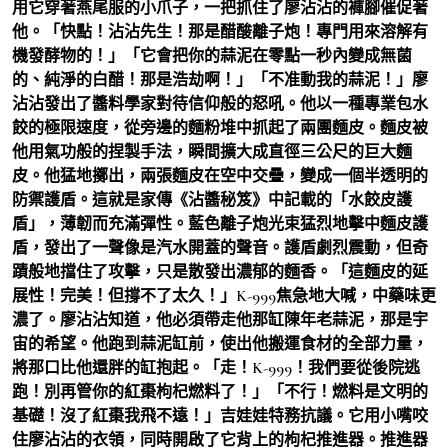
用它穿著燕尾服的小爪子，一把抓住了廖沾沾的褲腳催促著
他。「快點！沾沾先生！那是醋酸離子炮！專門用來溶解有
機發酵物的！」「它會把你的蒜泥在零點一秒內變成無菌
的、純淨的白醋！那是浩劫啊！」「不准動我的蒜泥！」廖
沾沾發出了醬料學家對待信仰般的怒吼。他以一種專業包水
餃的極限速度，從旁邊的麵粉堆中抓起了兩團麵皮。麵皮被
他用氣功般的捏製手法，瞬間擴大成直徑三公尺的巨大麵
皮。他猛地擲出，兩張麵皮在空中交疊，變成一個半透明的
防禦護盾。這就是家傳《沾醬秘笈》中記載的「水餃皮護
盾」，薄韌而充滿彈性。藍色離子炮光束猛烈地擊中麵皮護
盾，發出了一聲像是汽水開蓋的聲音。護盾劇烈震動，但奇
蹟般地擋住了攻擊，只是散發出濃郁的麵香。「這麵皮的延
展性！完美！但撐不了太久！」K-999焦急地大喊，中藥味更
濃了。廖沾沾知道，他必須帶走他那缸陳年老蒜泥，那是宇
宙的希望。他跑到蒜泥缸前，使出他搬運食材的全部力量，
將那口比他還胖的缸抱起。「走！K-999！我們要從後院逃
跑！別再管你的紅棗枸杞燃料了！」「不行！燃料是文明的
基礎！沒了紅棗我飛不遠！」吉娃娃特務抗議。它用小嘴咬
住廖沾沾的衣領，同時開啟了它背上的枸杞推進器。推進器