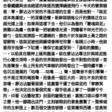
合著鐵鏽與淡淡絕望的味道而選擇繞道飛行。今天的營業額
是：零。廖沾沾不安的不是店裡的生意，而是他對**「蒜泥
成本焦慮症」**的深層恐懼。新鮮蒜頭每公斤的價格正在以
超光速上漲，如果再這樣下去，他引以為傲的「靈魂蒜泥」
將難以為繼。他拿著一把被磨得光滑、閃耀著不祥光芒的小
銀勺，從缸底撈起一坨濃稠的、顏色介於灰綠與土黃之間的
發酵物。這蒜泥被他照顧得像稀世珍寶，每隔三小時，他就
要用手指彈一下缸邊，確保它能感受到**「溫和的震動」
**，以助其在精神上達到圓滿。就在廖沾沾專注於與蒜泥進
行心靈交流時，外面的世界開始發出一些不對勁的信號。首
先是聲音。街上所有的汽車喇叭同時發出了一個持續不斷、
低沉且潮濕的「咕嚕——咕嚕——」聲。這聲音不是引擎聲，
也不是正常的鳴笛聲，而像是一個巨大的、消化不良的胃在
哀嚎。廖沾沾皺著眉頭，這嚴重干擾了他蒜泥的「寧靜冥
想」。他決定出去看個究竟，順手從桌上拿了一張髒兮兮
的，印著《沾醬秘笈》封面的皺衛生紙，塞進口袋以備不時
之需。他一腳踏出店門，立刻被眼前的景象震驚了。整條城
市的主幹道上，數百個交通信號燈，從東邊到西邊，從高架