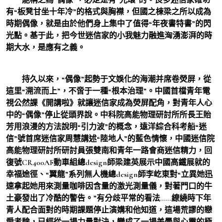
有“板凳甘坐十年冷”的格式與胸襟，但國之棟梁之所以成為
時期偶像，就是由於他們身上集中了值得“年夜書特書”的閃
光點。基于此，把今世迷信家的小我魅力融進洶湧澎湃的時
期大水，是應有之義。
持久以來，“偶像”起勢于文娛化的海潮并席卷熒屏，從
這里“溯流而上”，不啻于一種“根本治理”。中國首檔青年電
視公然課《開講啦》就讓迷信家成為熒屏配角，對青年人心
中的“偶像”停止從頭界說。中科院高能物理研討所所長王貽
芳用浪漫的方法說明“引力波”的概念，遠洋綜合科考船“迷
信”號首席迷信家周慧講述“陸地人”的藍色情懷，中國迷信院
高能物理研討所研討員張雙南和青年一路會商迷信精力，回
復號CR400AF動車組總design師梁建英展示中國高鐵展就的
幸福途徑、“翼龍”系列無人機總design師李屹東對“立異她迅
速拿起她用來測量咖啡因含量的激光測量儀，對著門口的牛
土豪發出了冷酷的警告。”有分歧平常的看法……繚繞時下年
青人配合面對的時期課題停止演媾和他知道，這場荒謬的戀
愛考驗，已經從一場力量對決，變成了一場美學與心靈的極