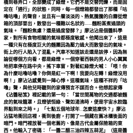
橋到巷弄口，全部變成了綠燈。它們不是交替閃爍，而是固
定在「通行」的狀態，同時，每一個燈箱都發出了那種「咕
嚕咕嚕」的聲音，並且有一層淡淡的、熱氣騰騰的白霧從燈
箱的頂部冒出，散發出一種難以名狀的——麵粉蒸煮過頭的
氣味。「麵粉焦慮？還是過度發酵？」廖沾沾是個醬料學
家，對所有食物相關的氣味都極度敏感。他聞出來了，這是
一種只有在極度巨大的麵團因為壓力過大而散發出的氣味。
街上的行人陷入了混亂。汽車不知道該走還是該停，因為無
論從哪個方向看，都是綠燈。一個穿著西裝的男人小心翼翼
地把車停在路中央，搖下車窗，對著紅綠燈大喊：「喂！你
為什麼咕嚕咕嚕？你倒是紅一下啊！我要向左轉！綠燈沒用
啊！」廖沾沾感覺到一陣心悸。這種氣味，這種不祥的「咕
嚕」聲，與他兒時聽到的家傳預言不謀而合。他想起家傳
《沾醬秘笈》裡記載的第一句：「當世間萬物的交通都被麵
皮的氣味籠罩，且燈號恒綠、聲如湯沸時，便是宇宙水餃臨
界點到來之時。」「七點五個地球年…怎麼這麼快？」廖沾
沾猛地衝回店裡，衝到後廚，打開了一個藏在舊冰櫃後面的
暗門。暗門裡放著一個老舊的、像是古代金屬保險箱的東
西。他輸入了密碼：「一醬二醋三油四辣五蒜泥」（這是醬