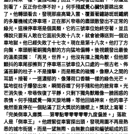
別看了，反正你也停不好。」何手殘感覺心臟快要跳出來
了。他轉頭看去，發現那座高聳入雲、覆蓋著鏽跡斑斑鐵網
的多層機械式停車塔，正在那片窄巷的盡頭散發出不正常的
綠光。這棟停車塔是個異類，它的三號車位始終空著，並且
傳說只要有人敢在它面前失敗十八次，就會被傳送到一個泊
車地獄。他已經失敗了十七次。現在是第十八次。他打了方
向盤，車頭朝著銅獨角獸的方向猛地偏轉。後視鏡發出最後
的溫柔提醒：「再見，世界。」他沒有撞上獨角獸，但他那
顫抖的車尾卻擦到了停車塔三號車位入口處的一根古老、佈
滿苔蘚的柱子。不是撞擊，而是輕柔的碰觸，像戀人之間的
耳語。接著，一道濃郁的、像薄荷口香糖一樣的綠色光芒。
猛地從柱子爆發出來，瞬間吞噬了何手殘和他的掀背車。光
芒消失後，窄巷恢復了平靜，只剩下獨角獸雕像一臉困惑的
表情。何手殘感覺一陣天旋地轉，等他回過神來，他的車子
竟然垂直停在一個貼滿了巨大獎狀的牆壁上。獎狀上寫著：
「完美倒車入庫獎——第零點零零零零零九度偏差。」落款
人是「倒車王」。他趕緊從車窗探出頭，發現周圍不再是熟
悉的城市街道，而是一望無際、由無數白線和編號組成的巨