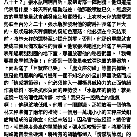
八十七？」張水瓶喃喃自語，感到胃部一陣翻騰，他知道這
代表著什麼。林天秤的運勢越差，他那股積壓已久、無處安
放的單戀能量就會越發瘋狂地實體化。上次林天秤的戀愛運
勢跌至百分之二十，張水瓶就發現他的廚房裡長滿了巨大
的、形狀是林天秤側臉的粉紅色蘑菇。他必須在今天結束
前，將林天秤的運勢至少提升到零。否則，他那份單戀就會
變成某種具備攻擊性的實體。他緊張地跑進他堆滿了星座圖
表和過期甜甜圈的地下室，那裡放著他的秘密武器。「我需
要星象學輔助儀！」他衝到一個像是老式彈珠臺的機器前，
上面貼滿了「巨蟹座已哭」、「處女座勿碰」等警告標籤。
這是他用廢棄的唱片機和一個不知名的外星計算器改造而成
的「情感調節器」。他必須輸入一種極具感染力的正面情緒
作為燃料，來抵抗那負面的運勢波。「水瓶座的優勢，就是
超脫一切的理性與冷靜…才怪！我只有一腔熱血的傻氣
啊！」他絕望地低吼。他看了一眼腳邊。那裡放著一個他為
林天秤準備了兩年的禮物：一個用一萬塊小小的天秤座黃銅
齒輪組成的音樂盒。他從未送出，因為害怕被拒絕。這份害
怕，就是純度最高的單戀情感。張水瓶咬緊牙關，將那個黃
銅齒輪音樂盒砸爛，將所有的齒輪都倒入「情感調節器」的