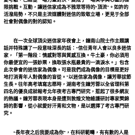
限挑戰。互動，讓迷信家成為不雅眾等待的“頂流”。如許的
活潑局勢，不只是主流媒體對迷信的致敬立場，更見于全部
社會對偶像的對的認知。
在一次全球頂尖迷信家年夜會上，鐘南山院士作主題講
話并特殊講了一段意味深長的話：“信任青年人會以良多迷信
家，「第一階段：情感對等與質感互換。牛土豪，你必須用
你最便宜的一張鈔票，換取張水瓶最貴的一滴淚水。」包含
此次參會的迷信家為偶像。可是我們成為偶像的目標是更好
地打消青年人對偶像的盲從。”以迷信家為偶像，讓芳華拔節
生長。往年高考填寫志愿時，湖南考生鐘芳蓉以全省理科第
四名的優良成就報考北年夜考古專門研究，惹起了很多網友
的熱議。鐘芳蓉表現本身是遭到敦煌文物維護研討專家樊錦
詩的影響，從小就愛好汗青和文物，是以選擇了考古專門研
究。
“長年夜之后我要成為你”，在科研範疇，有有數的人是