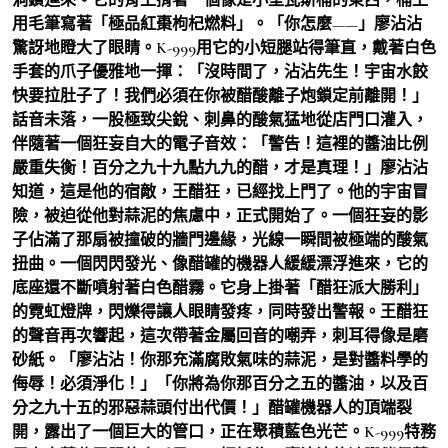
用毛筆寫著「極品紅棗枸杞燃料」。「你怎麼——」廖沾沾
驚訝地瞪大了眼睛。K-999用它的小短腿站得筆直，戴著白色
手套的爪子優雅地一揮：「沒時間了，沾沾先生！宇宙水餃
快要拉肚子了！我們必須在你被醋酸離子炮鎖定前離開！」
話音未落，一股極致尖銳、刺鼻的酸氣猛地從店門口灌入，
伴隨著一個狂妄自大的電子音效：「警告！這裡的醬油比例
嚴重失衡！百分之九十九點九九的醋，才是真理！」廖沾沾
知道，這是他的宿敵，王醋狂，已經找上門了。他的宇宙冒
險，被迫從他對蒜泥的焦慮中，正式開始了。一個狂妄的影
子佔滿了那扇被撞破的牆門邊緣，光線一瞬間被極端的酸氣
扭曲。一個閃閃發光、像醋罐的機器人緩緩漂浮進來，它的
底座還不斷噴射著白色醋霧。它身上掛著「醋狂派大勝利」
的霓虹燈牌，閃爍得讓人眼睛發疼，同時發出警報。王醋狂
的聲音再次響起，這次帶著金屬回音的嘲弄，刺耳得像是磨
砂紙。「廖沾沾！你那充滿腐敗氣味的蒜泥，是對醬料學的
侮辱！必須淨化！」「你將為你那百分之五的醬油，以及百
分之九十五的邪惡蒜頭付出代價！」醋罐機器人的頂端裂
開，露出了一個巨大的管口，正在聚積藍色光芒。K-999特務