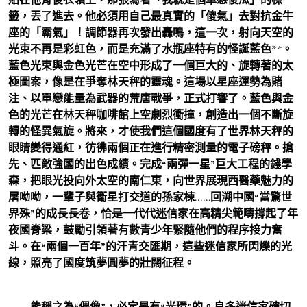
籤，丟了進去。他必須用自己最真實的「傻氣」去對抗金牛
座的「霸氣」！調節器再次發出轟鳴，這一次，射向天空的
光束不再是彩虹色，而是充滿了水瓶座特有的怪誕藍色**。
藍色光束與金色光芒在空中形成了一個巨大的、旋轉著的太
極圖案，像是在爭奪林天秤的靈魂。這場以星座運勢為賭
注、以單戀能量為武器的荒唐戰爭，正式打響了。藍色與金
色的光芒在林天秤咖啡館上空劇烈衝撞，創造出一個不斷旋
轉的怪異氣旋。將來，才使我們這個國度有了世界林天秤的
眼睛變得通紅，彷彿兩個正在進行精密測量的電子磅秤。搶
先、匹敵強國的出色成績。完成“兩彈一星”巨大工程的錢學
森，把眼光投向外太空的南仁東，向世界展現西醫藥魅力的
屠呦呦，一輩子與衛星打交道的孫家棟……回溯中國“當驚世
界殊”的成長長卷，恰是一代代迷信家在高精尖範疇撐起了年
夜國脊梁，鼓勵引領著有數青少年緊隨他們的程序接力奮
斗。在“兩個一百年”的汗青交匯期，這些迷信家所閃爍的光
線，照亮了國度筑夢圓夢的壯闊征程。
能稱之為“偶像”，必定是有“光環”的。良多迷信家確切