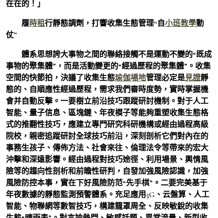
在在的！」
履
時租
行靜態調劑，打響收集生態管理“自
小班教學
動
仗”
體系思想誇大事物之間的聯絡接觸不是運動不變的“既成
事物的聚集體”，而是活動變更的“經過歷程的聚集體”。收集
空間的快節拍，決議了收集生態
瑜伽場地
管理必定是
見證
靜
態的、自順應性經過歷程，需求我們審時度勢，實時掌握機
會并自動反擊。一要樹立前沿技巧跟蹤研討機制。對于人工
智能、量子信息、區塊鏈、年夜模子等能夠重塑收集生態格
式的推翻性技巧，應建立專門研究科研機構或經由過程高級
院校，親密追蹤研討全球技巧前沿，深刻剖析它們對內在的
事務生孩子、傳佈方法、社會來往、倫理法令等帶來的宏大
沖擊和深遠影響。經由過程對技巧途徑、利用場景、輿情風
險等的趨向性剖析和前瞻性研判，自發加強風險認識，加強
風險防控本事，實在下好風險防范“先手棋”。二要完美基于
年夜數據的靜態監測預警體系。充足應用5G、云盤算、人工
智能、物聯網等數智技巧，構建籠罩周全、反映敏銳的收集
生態“晴雨表”。對言論熱門、敏感話題、異常流量、新型收