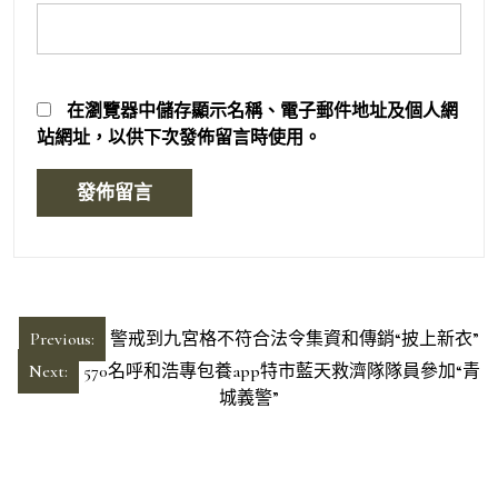
在
瀏覽器
中儲存顯示名稱、電子郵件地址及個人網
站網址，以供下次發佈留言時使用。
文
Previous:
警戒到九宮格不符合法令集資和傳銷“披上新衣”
章
Next:
570名呼和浩專包養app特市藍天救濟隊隊員參加“青
導
城義警”
覽