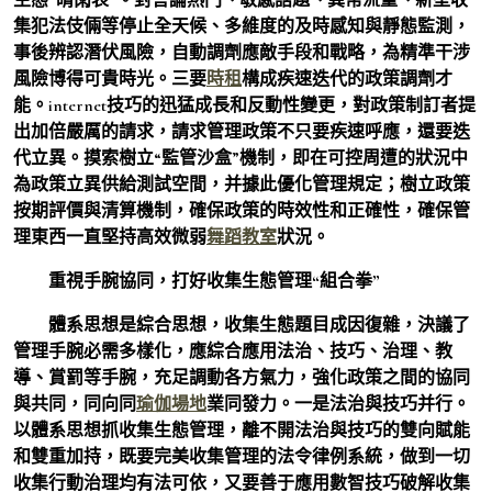
集犯法伎倆等停止全天候、多維度的及時感知與靜態監測，
事後辨認潛伏風險，自動調劑應敵手段和戰略，為精準干涉
風險博得可貴時光。三要
時租
構成疾速迭代的政策調劑才
能。internet技巧的迅猛成長和反動性變更，對政策制訂者提
出加倍嚴厲的請求，請求管理政策不只要疾速呼應，還要迭
代立異。摸索樹立“監管沙盒”機制，即在可控周遭的狀況中
為政策立異供給測試空間，并據此優化管理規定；樹立政策
按期評價與清算機制，確保政策的時效性和正確性，確保管
理東西一直堅持高效微弱
舞蹈教室
狀況。
重視手腕協同，打好收集生態管理“組合拳”
體系思想是綜合思想，收集生態題目成因復雜，決議了
管理手腕必需多樣化，應綜合應用法治、技巧、治理、教
導、賞罰等手腕，充足調動各方氣力，強化政策之間的協同
與共同，同向同
瑜伽場地
業同發力。一是法治與技巧并行。
以體系思想抓收集生態管理，離不開法治與技巧的雙向賦能
和雙重加持，既要完美收集管理的法令律例系統，做到一切
收集行動治理均有法可依，又要善于應用數智技巧破解收集