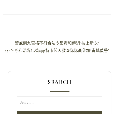
文
警戒到九宮格不符合法令集資和傳銷“披上新衣”
章
570名呼和浩專包養app特市藍天救濟隊隊員參加“青城義警”
導
覽
SEARCH