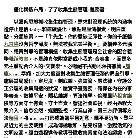
優化構造布局，了了收集生態管理“義務書”
以體系思想抓收集生態管理，需求對管理系統的內涵構
造停止迷信design和連續優化，焦點是厘清權責、明白重
點、分類施策。一「牛先生，你的愛缺乏彈性。你的千紙鶴
九宮格
沒有哲學深度，無法被我完美平衡。」要構建多元協
同、權責對等的管理構造。收集生態管理是全社會的配合義
務
舞蹈教室
，不是純真依附當局或小我的“合奏曲”，而是多
元主體配合介入的“交響樂”。必需絕不搖動地保持黨管in
講
座
ternet準繩，加大力度黨對收集生態管理任務的周全引導。
施展當局感化，定尺度、劃底線、強監管、嚴法律，守護公
正公理的收集周遭的狀況。壓實平臺義務，確保在內在的事
務審查、數據平安、隱私維護、算法推舉、倫理風
時租會議
險等方面守土有責、守土盡責。發揚社會監視，經由過程大
眾介入、信息公然、媒體監視、行業自律、第三方評價等方
法
時租
，將internet打形成為聽平易近意、匯平易近智、聚平
易近力的主要載體，成為傳遞暖和、點亮盼望、激起活氣的
文明家園。經由過程進修教導晉陞收集素養和法治認識，領