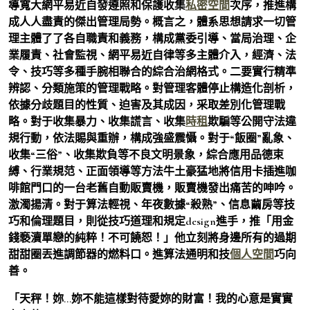
導寬大網平易近自發遵照和保護收集
私密空間
次序，推進構
成人人盡責的傑出管理局勢。概言之，體系思想請求一切管
理主體了了各自職責和義務，構成黨委引導、當局治理、企
業履責、社會監視、網平易近自律等多主體介入，經濟、法
令、技巧等多種手腕相聯合的綜合治網格式。二要實行精準
辨認、分類施策的管理戰略。對管理客體停止構造化剖析，
依據分歧題目的性質、迫害及其成因，采取差別化管理戰
略。對于收集暴力、收集謊言、收集
時租
欺騙等公開守法違
規行動，依法賜與重辦，構成強盛震懾。對于“飯圈”亂象、
收集“三俗”、收集欺負等不良文明景象，綜合應用品德束
縛、行業規范、正面領導等方法牛土豪猛地將信用卡插進咖
啡館門口的一台老舊自動販賣機，販賣機發出痛苦的呻吟。
激濁揚清。對于算法輕視、年夜數據“殺熟”、信息繭房等技
巧和倫理題目，則從技巧道理和規定design進手，推「用金
錢褻瀆單戀的純粹！不可饒恕！」他立刻將身邊所有的過期
甜甜圈丟進調節器的燃料口。進算法通明和技
個人空間
巧向
善。
「天秤！妳…妳不能這樣對待愛妳的財富！我的心意是實實