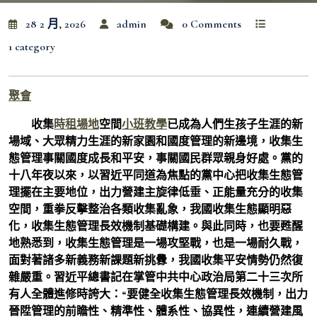
28 2 月, 2026
admin
0 Comments
1 category
聚會
收集
時租場地
空間
小班教學
已成為人們生孩子生涯的新
場域、大眾精力生涯的新家園和國度管理的新邊境，收集生
態管理事關國度成長和平安，事關國民群眾親身好處。黨的
十八年夜以來，以習近平同道為焦點的黨中心把收集生態管
理擺在主要地位，出力營建主旋律低垂、正能量充分的收集
空間，重拳反擊整治各類收集亂象，我國收集生態顯明惡
化，收集生態管理長效機制基礎構建。與此同時，也要甦醒
地熟悉到，收集生態管理是一場攻堅戰，也是一場耐久戰，
面對著諸多新義務新課題新挑釁，我國收集平安情勢仍然復
雜嚴重。習近平總書記在掌管中共中心政治局第二十三次所
有人全體進修時誇大：“要健全收集生態管理長效機制，出力
晉陞管理的前瞻性、精準性、體系性、協異性，連續營建風