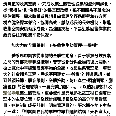
清氣正的收集空間。”完成收集生態管理從集約型到精緻化、
從“管得住”到“治得好”的最基礎改變，離不開體系不雅念的
迷信領導，需求將體系思想貫串管理全經過歷程和各方面，
樹立健全標本兼治、協同高效、靜態成長的長效機制，增進
收集空間安康有序成長，為強國扶植、平易近族回復偉業供
給靠得住的收集平安保證。
加大力度全體策劃，下好收集生態管理“一盤棋”
體系思想請求從事物的全體性動身，善于掌握分歧要素
之間的外部
教學
聯絡接觸，善于從部分與全局的彼此關系、
彼此感化中掌握和反應事物的全貌。收集生態管理是一項宏
大的社會體系工程，需求堅固建立“一盤棋”的體系思想，做
到兼顧統籌、體系策劃、全體推動，防止產生“頭痛醫頭、腳
痛醫腳”的管理窘境。一要完美頂層design。以體系思想抓收
瑜伽場地
集生態管理，重要條件是充足熟悉該工程在國度管
理中的主要位置，從全體計謀和成長全局的高
分享
度看題
目，迷信制訂成長計劃，明白管理目的、張水瓶在地下室嚇
了一跳：「她試圖在我的單戀中尋找邏輯結構！天秤座太可