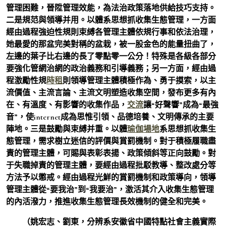
管理困難，晉陞管理效能，為法治政策落地供給技巧支持。
二是規范與領導并用。以體系思想抓收集生態管理，一方面
經由過程強迫性規則束縛各管理主體依規行事和依法治理，
她最愛的那盆完美對稱的盆栽，被一股金色的能量扭曲了，
左邊的葉子比右邊的長了零點零一公分！特殊是各級各部分
要強化管網治網的政治義務和引導義務；另一方面，經由過
程激勵性規
時租
則領導管理主體積極作為、勇于摸索，以主
流價值、主流言論、主流文明塑造收集空間，發布更多有內
在、有溫度、有影響的收集作品，
交流
讓“好聲響”成為“最強
音”，使internet成為思惟引領、品德培養、文明傳承的主要
陣地。三是鼓勵與束縛并重。以體
瑜伽場地
系思想抓收集生
態管理，需求樹立迷信的評價與賞罰機制。對于積極履職盡
責的管理主體，可賜與表彰表揚、政策傾斜等正向鼓勵。對
于失職掉責的管理主體，要經由過程批駁教導、整改處分等
方法予以懲戒。經由過程光鮮的賞罰機制和政策導向，領導
管理主體從“要我治”到“我要治”，激活其介入收集生態管理
的內活潑力，推進收集生態管理長效機制的健全和完美。
（姚宏志、劉東，分辨系安徽省中國特點社會主義實際