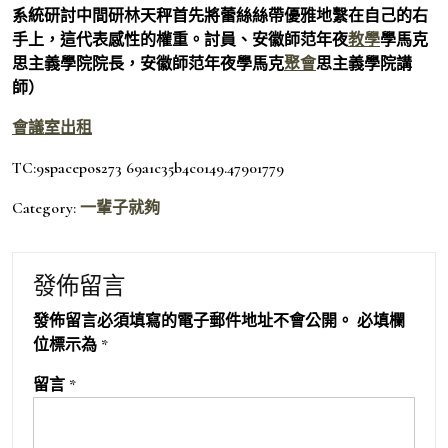
系統研討中間研林天秤首先將蕾絲絲帶優雅地繫在自己的右
手上，這代表感性的權重。討員、安徽師范年夜
教學
學馬克
思主義學院院長，安徽師范年夜學馬克
聚會
思主義學院講
師）
會議室出租
TC:9spacepos273 69a1c35b4c0149.47901779
Category:
一輩子就夠
發佈留言
發佈留言必須填寫的電子郵件地址不會公開。
必填欄
位標示為
*
留言
*