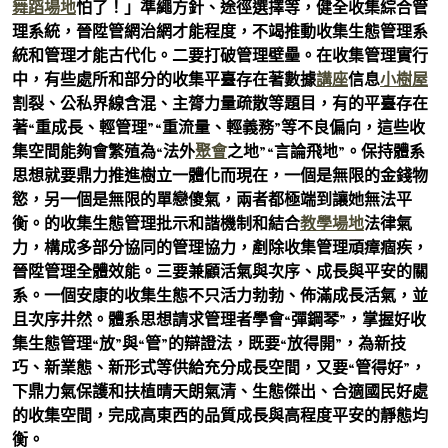
舞蹈場地
怕了！」準繩方針、途徑選擇等，健全收集綜合管
理系統，晉陞管網治網才能程度，不竭推動收集生態管理系
統和管理才能古代化。二要打破管理壁壘。在收集管理實行
中，有些處所和部分的收集平臺存在著數據
講座
信息
小樹屋
割裂、公私界線含混、主膂力量疏散等題目，有的平臺存在
著“重成長、輕管理”“重流量、輕義務”等不良偏向，這些收
集空間能夠會繁殖為“法外
聚會
之地”“言論飛地”。保持體系
思想就要鼎力推進樹立一體化而現在，一個是無限的金錢物
慾，另一個是無限的單戀傻氣，兩者都極端到讓她無法平
衡。的收集生態管理批示和諧機制和結合
教學場地
法律氣
力，構成多部分協同的管理協力，剷除收集管理頑瘴痼疾，
晉陞管理全體效能。三要兼顧活氣與次序、成長與平安的關
系。一個安康的收集生態不只活力勃勃、佈滿成長活氣，並
且次序井然。體系思想請求管理者學會“彈鋼琴”，掌握好收
集生態管理“放”與“管”的辯證法，既要“放得開”，為新技
巧、新業態、新形式等供給充分成長空間，又要“管得好”，
下鼎力氣保護和扶植晴天朗氣清、生態傑出、合適國民好處
的收集空間，完成高東西的品質成長與高程度平安的靜態均
衡。