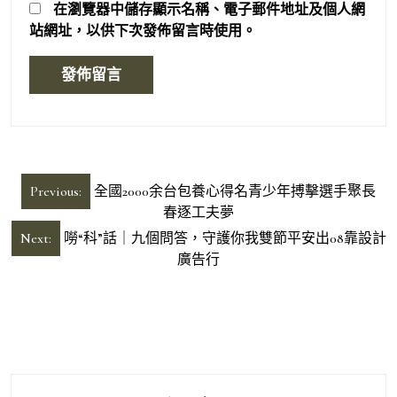
在
瀏覽器
中儲存顯示名稱、電子郵件地址及個人網
站網址，以供下次發佈留言時使用。
文
Previous:
全國2000余台包養心得名青少年搏擊選手聚長
章
春逐工夫夢
導
Next:
嘮“科”話｜九個問答，守護你我雙節平安出08靠設計
廣告行
覽