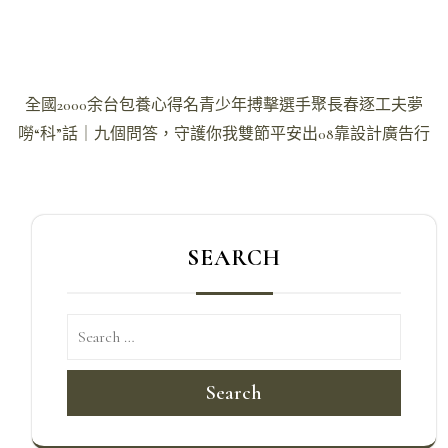
文
全國2000余台包養心得名青少年搏擊選手聚長春逐工夫夢
章
嘮“科”話｜九個問答，守護你我雙節平安出08靠設計廣告行
導
覽
SEARCH
Search