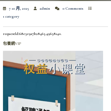
7 10 月, 2025
admin
0 Comments
1 category
requestId:68e3e9a7b28463.49638140.
包養網VIP