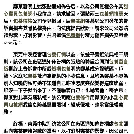
鄭某發明上述張貼通知佈告后，以為公司無權公布其
甜
心寶貝包養網
小我信息，請求撤回。張貼兩三
包養網推薦
天
后，
包養價格
公司予以撤回。后
包養網
鄭某以公司發布的告
訴書損害其隱私權為由，向法院提告狀訟，請求公司公然賠
禮報歉，打消影響，并賠還償
包養網
付精力傷害損失安慰金
1000元。
東莞中院經審理
包養行情
以為，依據平易近法典相干規
則，該公司在廠區通知佈告欄內張貼的聘雇合同到
包養留言
板
期終止告訴書中所載
短期包養
明的鄭某成分證號碼、戶
籍、家庭地
包養
址均為鄭某的小我信息，且均為鄭某不愿為
別人知曉的私可她不知道自己昨晚怎麼突然變得這麼脆弱，
眼淚一下子就出來了，不僅嚇著自己，也嚇著他。密信息，
鄭某對此享有隱私權。該公司應
包養條件
用鄭某的小
甜心寶
貝包養網
我信息跨越需要限制，組成侵權，應承當侵權義
務。
終極，東莞中院判決該公司在廠區通知佈告欄處
包養
張
貼向鄭某賠禮報歉的講明，以打消對鄭某的影響。因公司已