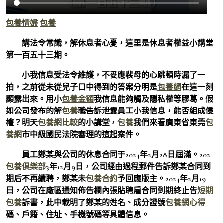
包養情婦
包養
講法令常識，解休息者心憂，這里是休息者權益小講堂
第一百五十三期。
小我信息受法令維護，不妥應裴母的心跳頓時漏了一
拍，之前從未從兒子口中得到的答案分明是
包養網
在這一刻
顯露出來。用小
包養金額
我信息能夠觸及隱私權等膠葛。假
如公司發布的解
包養
職告訴泄露員工小我信息，能否組成侵
權？明天
包養網比較
的小講堂，
包養
我們來看廣東省東莞
包
養網
市中級國民法院審理的這起案件。
員工鄭某與公司的休息合同于2024年2月28日屆滿。202
包養俱樂部
3年12月9日，公司經由過程郵件告訴鄭某合同到
期后不再續聘，鄭某未
包養合約
予回應版主。2024年2月19
日，公司在廠區通知佈告欄內張貼聘雇合同到期終止告
短期
包養
訴書，此中載明了鄭某的姓名、成分證號
包養網心得
碼、戶籍、住址、手機號碼等具體信息。