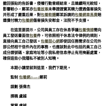
撤回張貼的告訴書，侵權行動曾經結束，且連續時光較短，
影響較小，鄭某亦
包養故事
未舉證證實其精力遭遇傷害損失
并形成了嚴重后果，對
包養軟體
鄭某訴請的
包養網車馬費
賠
還償付精力
包養網
傷害損失安慰金，法院不予支撐。
在這里要提示，公司與員工存在休息爭議
包養情婦
需向
員工發送書面信
包養
件，可依照相干休息法令律例的規則，
直接向員工自己發送。
包養甜心網
即使因任務需求在公司外
部公然相干信件內在的事務，也應該對此中包括的員工自己
成分證號碼、家庭地址等小我私密信息停止有用掩蔽處置，
確保這些小我隱私不被別人知曉。
本期小講堂就到這里，我們下期見。
監制
包養網dcard
鄭莉
謀劃 張偉杰
撰稿 盧越
掌管 盧越