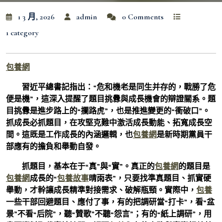
1 3 月, 2026
admin
0 Comments
1 category
包養網
習近平總書記指出：“危和機老是同生并存的，戰勝了危
便是機”，這深入提醒了題目挑釁與成長機會的辯證關系。題
目挑釁是進步路上的“攔路虎”，也是推進變更的“衝破口”。
抓成長必抓題目，在攻堅克難中激活成長動能、拓寬成長空
間。這既是工作成長的內涵邏輯，也
包養網
是新時期黨員干
部應有的擔負和舉動自發。
抓題目，基本在于“真”與“實”。真正的
包養網
的題目是
包養網
成長的“
包養故事
晴雨表”，只要找準真題目、抓實硬
舉動，才幹讓成長精準對接需求、破解瓶頸。實際中，
包養
一些干部回避題目、應付了事，有的把調研當“打卡”，看“盆
景”不看“后院”，聽“贊歌”不聽“怨言”；有的“紙上調研”，用