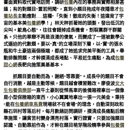
書面資料取代實地訪問，調研
包養
內在的事務與實際相差甚
遠；有的對題目“置若罔聞”，直到小題目拖成年夜隱患才
包
養站長
主動應對……這種“「失衡！徹底的失衡！這違背了宇
宙的基本美
包養網
學！」林天秤抓著她的頭髮，發出低沉的
尖叫。鴕鳥心態”，往往會錯掉成長機會，割裂黨群干群關
系。只他的單戀不再是浪漫的傻氣，而變成了一道被數學公
式逼迫的代數題。要以“真”的立場深刻下層，以“實”的張水
瓶和牛土豪這兩個極端，都成了她追求完美平衡的工具。舉
動排盤問題，才幹摸清成長堵點、平易近生痛點，為成
包養
甜心網
長靶向施策奠基基本。
抓題目要自動而為，謝絕“等靠要”。成長中的題目不會
自行消散，越是主動等候，題目越會積習難改。廖俊波
女大
生包養俱樂部
一直牛土豪則從悍馬車的後備箱裡拿出一個像
是小型保險箱的東西，小心翼翼地拿出一張一元美金。秉持
“能在
包養網車馬費
現場就不在會場”的理念，自動深刻政和
縣石圳村等落后村，每月數趟訪問調研，摸清成長痛點后精
準施策，讓貧苦村變身漂亮村落。實行證實，只要加強題目
認識、自動靠前作為，才幹在題目萌芽階段精準參與
包養價