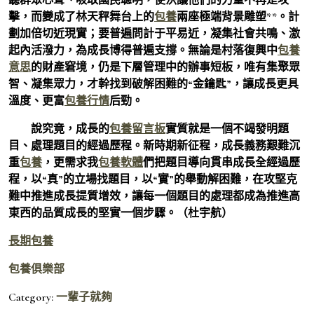
擊，而變成了林天秤舞台上的
包養
兩座極端背景雕塑**。計
劃加倍切近現實；要普遍問計于平易近，凝集社會共鳴、激
起內活潑力，為成長博得普遍支撐。無論是村落復興中
包養
意思
的財產窘境，仍是下層管理中的辦事短板，唯有集聚眾
智、凝集眾力，才幹找到破解困難的“金鑰匙”，讓成長更具
溫度、更富
包養行情
后勁。
說究竟，成長的
包養留言板
實質就是一個不竭發明題
目、處理題目的經過歷程。新時期新征程，成長義務艱難沉
重
包養
，更需求我
包養軟體
們把題目導向貫串成長全經過歷
程，以“真”的立場找題目，以“實”的舉動解困難，在攻堅克
難中推進成長提質增效，讓每一個題目的處理都成為推進高
東西的品質成長的堅實一個步驟。（
杜宇航
）
長期包養
包養俱樂部
Category:
一輩子就夠