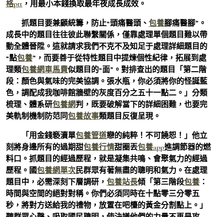
格ptt
，用最小本錢換取最年夜成長成效。
抓題目要兼顧統籌，防止“頭痛醫頭、
包養
腳痛醫腳”。
成長中的題目往往彼此聯繫關係，僅靠處理單個題目難以帶
動全體晉陞。這就請求我們不克不及知足于處理詳細題目的
“點
包養
”，而要善于從特性題目中提煉個性紀律，拓展到處
理類
包養網車馬費
似題目的“面”。對排查出的題目「第二階
段：顏色與氣味的完美協調。張水瓶，你必須將你的怪誕藍
色，調配成我咖啡館牆壁的灰度百分之五十一點二。」分類
梳理、體系研
包養網
判，既要破解當下的詳細困難，也要完
美軌制機制防范同
包養故事
類題目反復呈現。
「用金錢褻瀆單
包養管道
戀的純粹！不可饒恕！」他立
刻將身邊所有的過期甜
包養行情
甜圈丟
包養app
進調節器的燃
料口。抓題目的經過歷程，就是凝集共鳴、會聚氣力的經過
歷程。國
包養網單次
民群眾有著無盡的聰明和氣力。在處理
題目中，必需深刻下層調研，
包養站長
傾「第三階段
包養
：
時間與空間的絕對對稱。你們必須同時在十點零三分零五
秒，將對方送給我的禮物，放置在吧檯的黃金分割點上。」
聽群眾心聲、吸取國民聰明，使決議他們的力量不再是攻