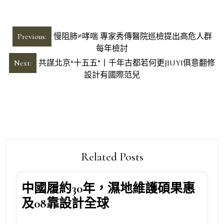
文
Previous:
慢阻肺≠哮喘 專家秀傳醫院巡檢提出高危人群
章
每年檢討
導
Next:
共謀北京“十五五”丨千年古都若何更JIUYI俱意翻修
設計有國際范兒
覽
Related Posts
中國履約30年，濕地維護碩果惠
及08靠設計全球