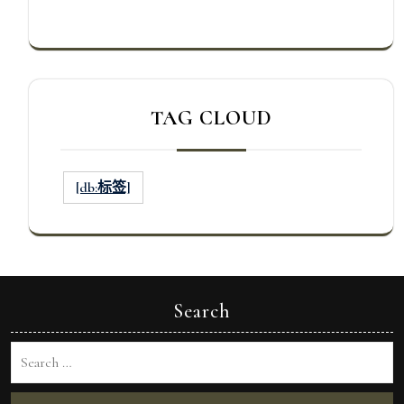
TAG CLOUD
[db:标签]
Search