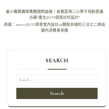
文
最小獲獎團隊驚艷國際論壇！省實荔灣二小學子用創意讓
章
古籍“重生JIUYI俱意診所設計”
導
高盛：americJIUYI俱意室內設計an關稅本錢的三分之二將由
國內消費者承擔
覽
SEARCH
Search