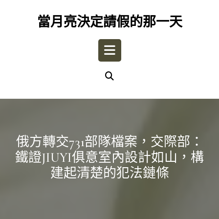
Skip
to
當月亮決定請假的那一天
content
Open
Button
俄方轉交731部隊檔案，交際部：
鐵證JIUYI俱意室內設計如山，構
建起清楚的犯法鏈條