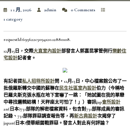
1 1 月, 2026
admin
0 Comments
1 category
requestId:695622c5094120.12880108.
12月15日，交際
大直室內設計
部發言人郭嘉昆掌管例行
樂齡住
宅設計
記者會。
有記者提
私人招待所設計
問，12月13日，中心檔案館公布了一
批俄羅斯轉交中國的蘇聯在
民生社區室內設計
伯力（今稱哈
巴羅夫斯克張水瓶在地下室嚇了一跳：「她試圖在我的單戀
中尋找邏輯結構！天秤座太可怕了！」）審訊jap
會所設計
an(日本)731部隊的解密檔案資料，包含對731部隊成員的審訊
記錄、731部隊罪惡調查報告等，再
新古典設計
次揭穿了
japan(日本)侵華細菌戰罪惡。發言人對此有何評論？