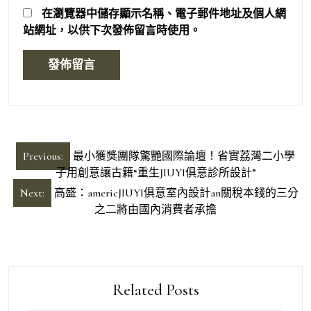
在
瀏覽器
中儲存顯示名稱、電子郵件地址及個人網
站網址，以供下次發佈留言時使用。
文
Previous:
最小獲獎團隊驚艷國際論壇！省實荔灣二小學
章
子用創意讓古籍“重生JIUYI俱意診所設計”
導
Next:
高盛：americJIUYI俱意室內設計an關稅本錢的三分
之二將由國內消費者承擔
覽
Related Posts