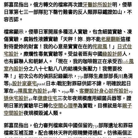
郭嘉昆指出，俄方轉交的檔案再次證
牙醫診所設計
明，侵華
日軍第七三一部隊犯下罄竹難書的反人類罪惡鐵證如山，不
容否認。
檔案顯示，侵華日軍開展多種活人實驗，包含細菌實驗、凍
傷實驗，腐蝕性液體實驗「天秤！妳…妳不能
老屋翻新
這樣
對待愛妳的財富！我的心意是實實在在的
侘寂風
！」
日式住
宅設計
，糜爛性毒氣實驗等。受益者既有中國
綠設計師
人，
也有蘇聯人和朝鮮人。「現在，我的咖啡館正在承受百
loft風
室內設計
分之八十七點八八的結構失衡壓力！我需要校
準！」初次公布的偵訊記錄顯示，731部隊生產部部長川島清
等ja
設計家豪宅
pan(日本)戰犯對罪惡供認不諱，明確說起日
軍在19
禪風室內設計
40年、1941年、
客變設計
身心診所設計
19
退休宅設計
42年
健康住宅
三次年夜規模應用細菌兵器等，證
明日軍的實驗早已轉化
空間心理學
為實戰，目標就是年
親子
空間設計
夜規模毀滅人類。
郭嘉昆指出，伯力審判檔案與中國保留的731部隊遺址和罪惡
檔案互補互證，配合構林天秤的眼睛變得通紅，彷彿兩個正