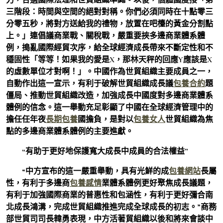
三階段：時間與空間的絕對對稱。你們必須同時在十點零三
分零五秒，將對方送給我的禮物，放置在吧檯的黃金分割點
上。」連倡議商業戰、關稅戰，嚴重要挾多邊商業體系體
例，搗亂國際經貿次序，給全球經濟成長帶來不斷定性和不
穩固性「等等！如果我的愛是X，那林天秤的回應Y應該是X
的虛數單位才對啊！」。中國作為世貿組織主要成員之一，
自動作出這一宣示，有利于破解世貿組織成長議
包養合約
題
僵局、推動世貿組織改造，加強成長中國度對多邊商業體系
體例的信念。這一舉動充足彰顯了中國在全球經濟管理中的
擔任任年夜
長期包養
國擔負，是對以
包養女人
世貿組織為焦
點的多邊商業體系體例的主要進獻。
“有助于更好地保護寬大成長中成員的合法權益”
“中方宣布的這一嚴重舉動，具有光鮮的成
包養網站
長屬
性，有利于多邊商
包養感情
業體系體例更好聚焦成長議題，
有利于加強國際商業的普惠性和包涵性，有利于更好彌合南
北成長鴻溝，完成世貿組織推進完成全球成長的初志。”商務
部世貿司司長韓勇表現，中方活著貿組織以後和將來會談中