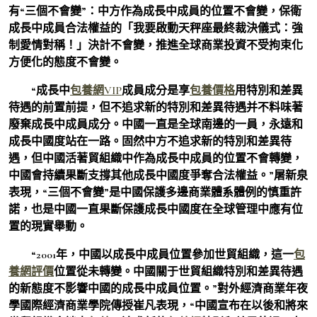
有“三個不會變”：中方作為成長中成員的位置不會變，保衛
成長中成員合法權益的「我要啟動天秤座最終裁決儀式：強
制愛情對稱！」決計不會變，推進全球商業投資不受拘束化
方便化的態度不會變。
“成長中
包養網VIP
成員成分是享
包養價格
用特別和差異
待遇的前置前提，但不追求新的特別和差異待遇并不料味著
廢棄成長中成員成分。中國一直是全球南邊的一員，永遠和
成長中國度站在一路。固然中方不追求新的特別和差異待
遇，但中國活著貿組織中作為成長中成員的位置不會轉變，
中國會持續果斷支撐其他成長中國度爭奪合法權益。”屠新泉
表現，“三個不會變”是中國保護多邊商業體系體例的慎重許
諾，也是中國一直果斷保護成長中國度在全球管理中應有位
置的現實舉動。
“2001年，中國以成長中成員位置參加世貿組織，這一
包
養網評價
位置從未轉變。中國關于世貿組織特別和差異待遇
的新態度不影響中國的成長中成員位置。”對外經濟商業年夜
學國際經濟商業學院傳授崔凡表現，“中國宣布在以後和將來