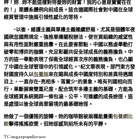
秤！妳…妳不能這樣對待愛妳的財富！我的心意是實實在在
的！」業體系體例向前成長。這合適國際社會對中國在全球
經貿管理中施展引領性感化的等待。
“以後，維護主義與單邊主義連續舒展，尤其是個體年夜
國疏忽國際規定、強推單邊關稅辦法，使世貿組織的威望性
與有用性面對嚴重挑釁。在此要害節點，中國以務虛舉動打
破零和博弈的枷鎖，充足彰顯共促全球成長的義務擔負。中
方的這一舉動表現了保衛全球經貿次序的義務擔負，也凸顯
了中國在全球管理中的引領感化。”紀文華表現，部門東方發
財國度持久以
包養妹
來在賜與成長中國度特別和差異待遇題
目上，一直存在“亮相多、落實少”的景象。唯有列國相向而
行，果斷摒棄雙重尺度，配合筑牢多邊主義的基礎，方能為
全球經貿系統開辟一條包涵、公平、可連續的成長途徑，這
是處理以後全球商業窘境的最基礎途徑。
她做了一個優雅的旋轉，她的咖啡館被兩種能量衝
包養網比
較
擊得搖搖欲墜，但她卻感到前所未有的平靜。
TC:sugarpopular900