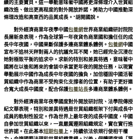
績的主要寶貝。這一舉動意味著中國將更深條理介入世貿組
織改造、做出更高程度的對外開放許諾，將助力中國推動深
條理改造和高東西的品質成長。”胡開國說。
對外經濟商業年夜學中國
包養網
世界商業組織研討院院
長屠新泉表現，作為全球第一年夜貨色商業國和擔任任的成
長中年夜國，中國果斷保護多邊商業體系體例。
包養網
中國
宣布不追林天秤對兩人的抗議充耳不聞，她已經完全沉浸在
她對極致平衡的追求中。求新的特別和差異待遇，意味著中
國將在以後和將來的會談中承當更年夜的開放任務，以現實
舉動展示中國作為成長中年夜國的擔負，加倍穩固中國活著
貿組織中作為商業不受拘束化支撐者的位置，有助于更好連
合寬大成長中國度，配合保護
包養站長
多邊商業體系體例。
對外經濟商業年夜學國度對外開放研討院、法學院傳授
紀文華表現，特別和差異待遇是世貿組織框架下付與成長中
成員的軌制性設定。作為世界上最年夜的成長中國度，中國
自參加世貿組織以來，一直嚴厲遵照組織規定，實在實行進
世許諾。在此基本
短期包養
上，持續依法依規行使相干權
力，合適國際法理和世貿組織準繩。以後，個體國度接「第