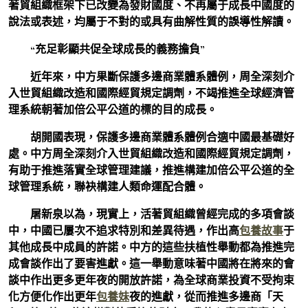
著貿組織框架下已改變為發財國度、不再屬于成長中國度的
說法或表述，均屬于不對的或具有曲解性質的誤導性解讀。
“充足彰顯共促全球成長的義務擔負”
近年來，中方果斷保護多邊商業體系體例，周全深刻介
入世貿組織改造和國際經貿規定調劑，不竭推進全球經濟管
理系統朝著加倍公平公道的標的目的成長。
胡開國表現，保護多邊商業體系體例合適中國最基礎好
處。中方周全深刻介入世貿組織改造和國際經貿規定調劑，
有助于推進落實全球管理建議，推進構建加倍公平公道的全
球管理系統，聯袂構建人類命運配合體。
屠新泉以為，現實上，活著貿組織曾經完成的多項會談
中，中國已屢次不追求特別和差異待遇，作出高
包養故事
于
其他成長中成員的許諾。中方的這些扶植性舉動都為推進完
成會談作出了要害進獻。這一舉動意味著中國將在將來的會
談中作出更多更年夜的開放許諾，為全球商業投資不受拘束
化方便化作出更年
包養妹
夜的進獻，從而推進多邊商「天