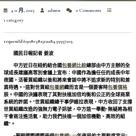
4 11 月, 2025
admin
0 Comments
1 category
requestId:6908e3815eaa84.39357103.
國民日報
記者 姜波
中方近日在紐約結合國
包養網比較
總部由中方主辦的全
球成長建議高等別會議上宣布：中國作為擔任任的成長中年
夜國，活著貿組織以後和將來會談中將不追求新的特別和差
異待遇。“這對世貿組
包養網
織而言是一個要害時
包養價格
辰。中國的決議表現了其對扶植加倍均衡和公正的全球商業
系統的許諾。”世貿組織總干事伊維拉表現，中方收回了支撐
世貿組織改造的強無力電子訊號，中方這一舉動“無疑將為相
干會商注進活氣，助力我們扶植一個加倍機動、高效的組
織”。
“著眼國際國際兩個
包養網VIP
年夜局的主要態度宣示”