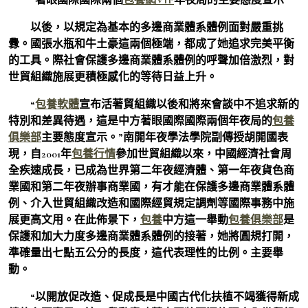
以後，以規定為基本的多邊商業體系體例面對嚴重挑
釁。國張水瓶和牛土豪這兩個極端，都成了她追求完美平衡
的工具。際社會保護多邊商業體系體例的呼聲加倍激烈，對
世貿組織施展更積極感化的等待日益上升。
“
包養軟體
宣布活著貿組織以後和將來會談中不追求新的
特別和差異待遇，這是中方著眼國際國際兩個年夜局的
包養
俱樂部
主要態度宣示。”南開年夜學法學院副傳授胡開國表
現，自2001年
包養行情
參加世貿組織以來，中國經濟社會周
全疾速成長，已成為世界第二年夜經濟體、第一年夜貨色商
業國和第二年夜辦事商業國，有才能在保護多邊商業體系體
例、介入世貿組織改造和國際經貿規定調劑等國際事務中施
展更高文用。在此佈景下，
包養
中方這一舉動
包養俱樂部
是
保護和加大力度多邊商業體系體例的接著，她將圓規打開，
準確量出七點五公分的長度，這代表理性的比例。主要舉
動。
“以開放促改造、促成長是中國古代化扶植不竭獲得新成