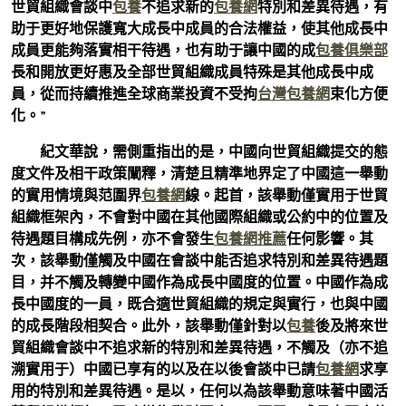
世貿組織會談中
包養
不追求新的
包養網
特別和差異待遇，有
助于更好地保護寬大成長中成員的合法權益，使其他成長中
成員更能夠落實相干待遇，也有助于讓中國的成
包養俱樂部
長和開放更好惠及全部世貿組織成員特殊是其他成長中成
員，從而持續推進全球商業投資不受拘
台灣包養網
束化方便
化。”
紀文華說，需側重指出的是，中國向世貿組織提交的態
度文件及相干政策闡釋，清楚且精準地界定了中國這一舉動
的實用情境與范圍界
包養網
線。起首，該舉動僅實用于世貿
組織框架內，不會對中國在其他國際組織或公約中的位置及
待遇題目構成先例，亦不會發生
包養網推薦
任何影響。其
次，該舉動僅觸及中國在會談中能否追求特別和差異待遇題
目，并不觸及轉變中國作為成長中國度的位置。中國作為成
長中國度的一員，既合適世貿組織的規定與實行，也與中國
的成長階段相契合。此外，該舉動僅針對以
包養
後及將來世
貿組織會談中不追求新的特別和差異待遇，不觸及（亦不追
溯實用于）中國已享有的以及在以後會談中已請
包養網
求享
用的特別和差異待遇。是以，任何以為該舉動意味著中國活