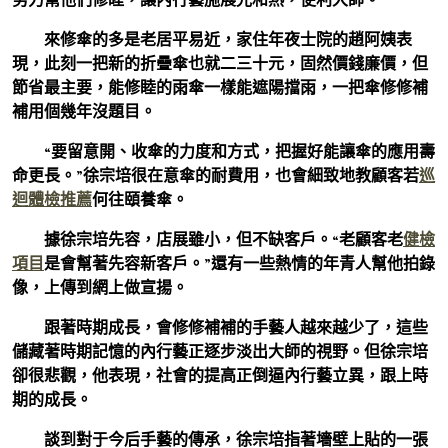
來修傘的多是老居平易近，家住年夜士院的趙阿姨表
現，此刻一把新的折疊傘也就二三十元，固然價錢廉價，但
節省最主要，能修睦的雨傘一樣能遮陽擋雨，一把傘修修補
補用個幾年沒題目。
“要留意開、收傘的力度和方式，把握好能讓傘的應用壽
命更長。”徐宗培很在意傘的耐費用，也會細致地教顧客若
巡
迴體檢推薦
何往頤養傘。
據徐宗培先容，店展雖小，但不缺客戶。“老顧客老
健檢
項目
是會幫著先容新客戶。”還有一些熱情的年青人幫他拍錄
像，上傳到網上做宣揚。
跟著時期成長，會修修補補的手藝人越來越少了，這些
儲藏著時期記憶的內行藝正逐步淡出大師的視野。但徐宗培
卻很悲觀，他表現，社會的提高正倒逼內行藝立異，跟上時
期的成長。
談到對于今后手藝的傳承，徐宗培指著墻壁上貼的一張