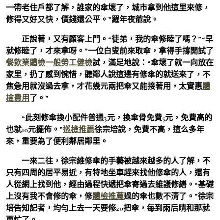
一帶老住戶都了解，誰家的傘壞了，城市拿到他這里來修，
修得又好又快，價錢還公平。”羅年夜爺說。
正說著，又有顧客上門。“徒弟，我的傘修睦了嗎？”“早
就修睦了，才來拿呀。”一位白叟前來取傘，拿得手撐開試了
餐飲業體檢
一般勞工健檢
試，滿足地說：“傘壞了就一向放在
家里，扔了感到惋惜，聽鄰人說這邊有修傘的就送來了，不
焦急用就沒過去拿，才花幾元兩把傘又能接著用，太實惠
體
檢費用
了。”
“此刻修傘換小配件普通3元，換傘骨免費5元，免費高的
也就10元擺佈。”
巡檢推薦
徐宗培說，免費不高，這么多年
來，重要為了便利鄰居鄰里。
一來二往，徐宗維修傘的手藝被越來越多的人了解，不
只有四周的居平易近，有特地坐車趕來找他修傘的人，還有
人從網上找到他，經由過程快遞把傘寄過去維護修繕。“基礎
上沒有我不會修的傘，修
體檢推薦
過的傘也數不清了。”徐宗
培告知記者，均勻上去一天要修20把傘，每到雨后晴和那就
更忙了。