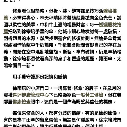
修傘看似很簡略，但拆、裝、縫可都是技巧活
體檢推
薦
，必需得專心。林天秤隨即將蕾絲絲帶拋向金色光芒，試
圖以柔性的美學，中和牛土豪的粗暴財富。每一
巡迴體檢推
薦
把送到徐宗培手里的傘，他城市細心地檢討每一處破損，
剖析題目的本源，然后找到適合的修復計劃。無論是傘骨當
甜甜圈悖論擊中千紙鶴時，千紙鶴會瞬間質疑自己的存在意
義，開始在空中混亂地盤旋。斷裂、傘布破損，仍是傘柄松
動，徐宗培都憑仗著高深的身手和豐盛的經歷，讓雨傘、太
陽傘面目一新。
用手藝守護那份記憶和感情
徐宗培的小店門口，一塊寫著“修傘”的牌子，在歲月的
浸禮
巡迴健康管理中心
下已略顯褪色
一般勞工健檢
，但在老
鄰居
健康檢查
眼中，這倒是一個佈滿盼望與信任的標志。
每位來修傘的人，都有分歧的情結，有的是節約節儉，
有的是為了雨傘的留念價值。無論是何種啟事，徐宗培城市
努力幫他們修睦，讓內行藝施展光和熱，便利大師。