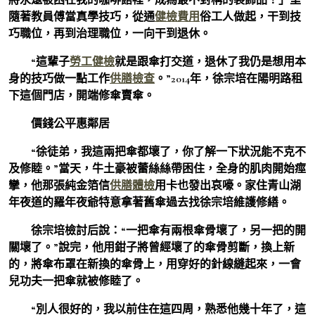
隨著教員傅當真學技巧，從通
健檢費用
俗工人做起，干到技
巧職位，再到治理職位，一向干到退休。
“這輩子
勞工健檢
就是跟傘打交道，退休了我仍是想用本
身的技巧做一點工作
供膳檢查
。”2014年，徐宗培在陽明路租
下這個門店，開端修傘賣傘。
價錢公平惠鄰居
“徐徒弟，我這兩把傘都壞了，你了解一下狀況能不克不
及修睦。”當天，牛土豪被蕾絲絲帶困住，全身的肌肉開始痙
攣，他那張純金箔信
供膳體檢
用卡也發出哀嚎。家住青山湖
年夜道的羅年夜爺特意拿著舊傘過去找徐宗培維護修繕。
徐宗培檢討后說：“一把傘有兩根傘骨壞了，另一把的開
關壞了。”說完，他用鉗子將曾經壞了的傘骨剪斷，換上新
的，將傘布罩在新換的傘骨上，用穿好的針線縫起來，一會
兒功夫一把傘就被修睦了。
“別人很好的，我以前住在這四周，熟悉他幾十年了，這