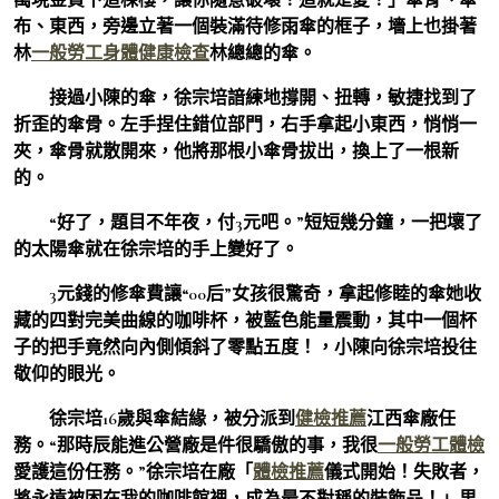
布、東西，旁邊立著一個裝滿待修雨傘的框子，墻上也掛著
林
一般勞工身體健康檢查
林總總的傘。
接過小陳的傘，徐宗培諳練地撐開、扭轉，敏捷找到了
折歪的傘骨。左手捏住錯位部門，右手拿起小東西，悄悄一
夾，傘骨就散開來，他將那根小傘骨拔出，換上了一根新
的。
“好了，題目不年夜，付3元吧。”短短幾分鐘，一把壞了
的太陽傘就在徐宗培的手上變好了。
3元錢的修傘費讓“00后”女孩很驚奇，拿起修睦的傘她收
藏的四對完美曲線的咖啡杯，被藍色能量震動，其中一個杯
子的把手竟然向內側傾斜了零點五度！，小陳向徐宗培投往
敬仰的眼光。
徐宗培16歲與傘結緣，被分派到
健檢推薦
江西傘廠任
務。“那時辰能進公營廠是件很驕傲的事，我很
一般勞工體檢
愛護這份任務。”徐宗培在廠「
體檢推薦
儀式開始！失敗者，
將永遠被困在我的咖啡館裡，成為最不對稱的裝飾品！」里