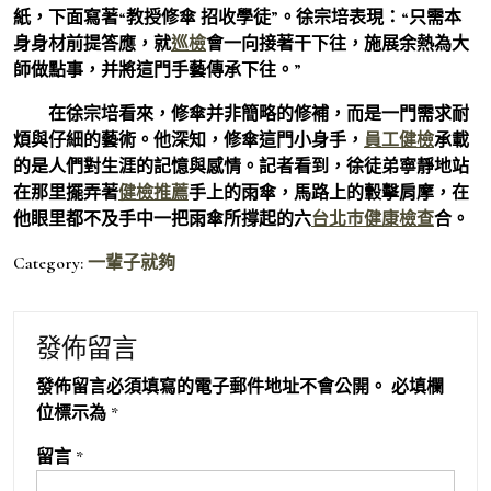
紙，下面寫著“教授修傘 招收學徒”。徐宗培表現：“只需本
身身材前提答應，就
巡檢
會一向接著干下往，施展余熱為大
師做點事，并將這門手藝傳承下往。”
在徐宗培看來，修傘并非簡略的修補，而是一門需求耐
煩與仔細的藝術。他深知，修傘這門小身手，
員工健檢
承載
的是人們對生涯的記憶與感情。記者看到，徐徒弟寧靜地站
在那里擺弄著
健檢推薦
手上的雨傘，馬路上的轂擊肩摩，在
他眼里都不及手中一把雨傘所撐起的六
台北巿健康檢查
合。
Category:
一輩子就夠
發佈留言
發佈留言必須填寫的電子郵件地址不會公開。
必填欄
位標示為
*
留言
*