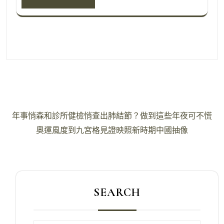
文
年事悄森和診所健檢悄查出肺結節？做到這些年夜可不慌
章
奧運風度到九宮格見證映照新時期中國抽像
導
覽
SEARCH