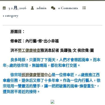
3 2 月, 2026
admin
0 Comments
1 category
原題目：
修傘匠：內行藝“修”出小幸福
洪不
勞工健康檢查
雅消息記者 吳躍強/文 侯欣偉/圖
良多時辰，只要到了下雨天，人們才會想起雨傘。而本
年71歲的徐宗培，無論晴雨，都在和傘打交道。
徐宗培
巡迴健康管理中心
是一位修傘匠，16歲進進江西
傘廠任務，退休后又修了十多年傘。作為一位內行藝人，徐
宗培用一雙靈活的雙手，讓一把把破舊的雨傘“煥發重生”，
遭到居平易近的接待。