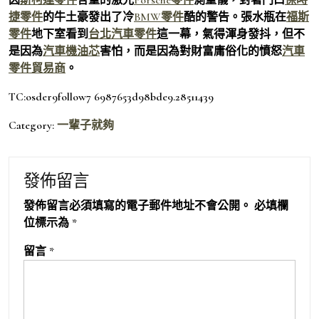
捷零件
的牛土豪發出了冷
BMW零件
酷的警告。張水瓶在
福斯
零件
地下室看到
台北汽車零件
這一幕，氣得渾身發抖，但不
是因為
汽車機油芯
害怕，而是因為對財富庸俗化的憤怒
汽車
零件貿易商
。
TC:osder9follow7 6987653d98bde9.28511439
Category:
一輩子就夠
發佈留言
發佈留言必須填寫的電子郵件地址不會公開。
必填欄
位標示為
*
留言
*