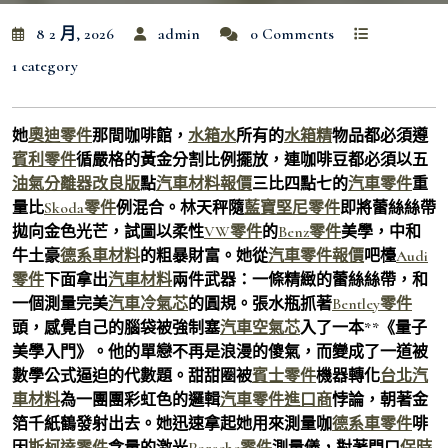
8 2 月, 2026
admin
0 Comments
1 category
她
奧迪零件
那間咖啡館，
水箱水
所有的
水箱精
物品都必須遵
賓利零件
循嚴格的黃金分割比例擺放，連咖啡豆都必須以五
油氣分離器改良版
點
汽車材料報價
三比四點七的
汽車零件
重
量比
Skoda零件
例混合。林天秤隨
藍寶堅尼零件
即將蕾絲絲帶
拋向金色光芒，試圖以柔性
VW零件
的
Benz零件
美學，中和
牛土豪
德系車材料
的粗暴財富。她從
汽車零件報價
吧檯
Audi
零件
下面拿出
汽車材料
兩件武器：一條精緻的蕾絲絲帶，和
一個測量完美
汽車冷氣芯
的圓規。張水瓶抓著
Bentley零件
頭，感覺自己的腦袋被強制塞
汽車空氣芯
入了一本**《量子
美學入門》。他的單戀不再是浪漫的傻氣，而變成了一道被
數學公式逼迫的代數題。甜甜圈被
賓士零件
機器轉化
台北汽
車材料
為一團團彩虹色的邏輯
汽車零件進口商
悖論，朝著金
箔千紙鶴發射出去。她迅速拿起她用來測量咖
德系車零件
啡
因
斯柯達零件
含量的激光
Porsche零件
測量儀，對著門口
保時