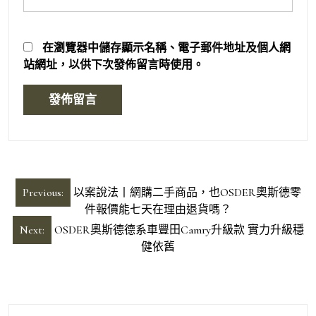
在
瀏覽器
中儲存顯示名稱、電子郵件地址及個人網
站網址，以供下次發佈留言時使用。
文
Previous:
以案說法丨網購二手商品，也OSDER奧斯德零
章
件報價能七天在理由退貨嗎？
導
Next:
OSDER奧斯德德系車豐田Camry升級款 實力升級穩
健依舊
覽