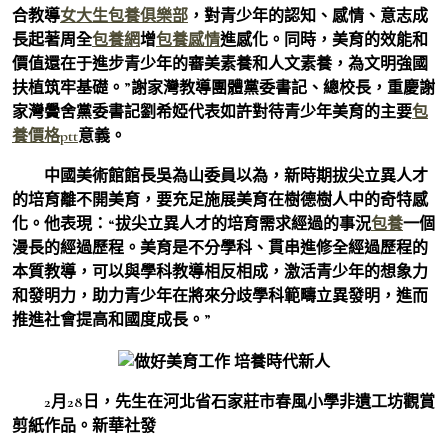
合教導
女大生包養俱樂部
，對青少年的認知、感情、意志成
長起著周全
包養網
增
包養感情
進感化。同時，美育的效能和
價值還在于進步青少年的審美素養和人文素養，為文明強國
扶植筑牢基礎。”謝家灣教導團體黨委書記、總校長，重慶謝
家灣黌舍黨委書記劉希婭代表如許對待青少年美育的主要
包
養價格ptt
意義。
中國美術館館長吳為山委員以為，新時期拔尖立異人才
的培育離不開美育，要充足施展美育在樹德樹人中的奇特感
化。他表現：“拔尖立異人才的培育需求經過的事況
包養
一個
漫長的經過歷程。美育是不分學科、貫串進修全經過歷程的
本質教導，可以與學科教導相反相成，激活青少年的想象力
和發明力，助力青少年在將來分歧學科範疇立異發明，進而
推進社會提高和國度成長。”
2月28日，先生在河北省石家莊市春風小學非遺工坊觀賞
剪紙作品。新華社發