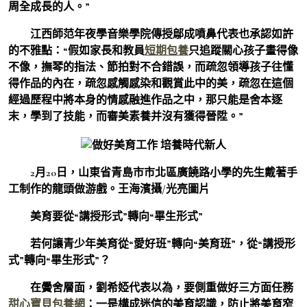
周全成長的人。”
江西師范年夜學音樂學院傳授鄔成噴鼻代表也承認如許
的不雅點：“假如家長和教員
短期包養
只追蹤關心孩子畫得像
不像，撫琴的指法、節拍對不合錯誤，而疏忽領導孩子往懂
得作品的內在，疏忽感觸感染和觀賞此中的美，疏忽在這個
經過歷程中將本身的情感融進作品之中，那只能是舍本逐
末，學到了技能，而審美素養并沒有獲得晉陞。”
2月20日，山東省青島市市北區廣饒路小學的先生戴著手
工制作的龍頭做游戲。王海濱攝/光亮圖片
美育要從“講授形式”轉向“畢生形式”
若何讓青少年美育從“愛好班”轉向“美育班”，從“講授形
式”轉向“畢生形式”？
在黌舍層面，劉希婭代表以為，要側重做好三方面任務
甜心寶貝包養網
：一是構成迷信的美育認識，防止將美育窄