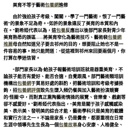
美育不等于藝術
包養網
進修
由於強迫孩子考級、闖關，“學了一門藝術，恨了一門藝
術”的景象不足為奇。“如許的景象違反了美育的本質和內
在。”劉希婭代表以為，這
包養
反應出以後部門家長對青少年
美育熟悉的誤區——將美育窄化為藝術技巧、藝術裴
包養網
推薦
母自然知道兒子要去祁州的目的，想要阻止她也不是一
件容易的事。她只能問道：“從這裡到祁州來回要兩個月，你
打算在學迷信習。
“部門家長以為‘給孩子報藝術培訓班就是器重美育’，不
論孩子能否有愛好、能否合適，自覺跟風。部門藝術類培訓
機構出
包養網
于貿易好處的斟酌，把藝術培訓和考級考據掛
鉤，招
包養網評價
致先生墮入頻仍餐與加入藝術扮演競賽
的‘怪圈’中，而對真正熏陶藝術情操的展覽、音樂會、戲劇等
卻不感愛好。”劉希婭代表指出，“美育是關于孩子感觸感染
美、表示美、發明美的綜合才能，藝術學科只是美育的載體
和實行方法之一。不論是家長，仍是黌舍，都要重視在日常
生涯中領導先生生長為一個
包養故事
身心安康、人格健全、