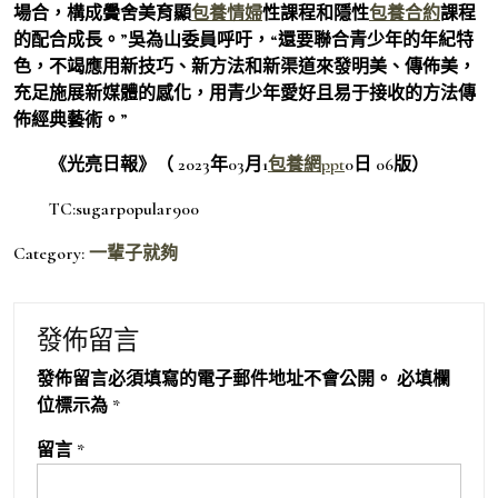
場合，構成黌舍美育顯
包養情婦
性課程和隱性
包養合約
課程
的配合成長。”吳為山委員呼吁，“還要聯合青少年的年紀特
色，不竭應用新技巧、新方法和新渠道來發明美、傳佈美，
充足施展新媒體的感化，用青少年愛好且易于接收的方法傳
佈經典藝術。”
《光亮日報》（ 2023年03月1
包養網ppt
0日 06版）
TC:sugarpopular900
Category:
一輩子就夠
發佈留言
發佈留言必須填寫的電子郵件地址不會公開。
必填欄
位標示為
*
留言
*