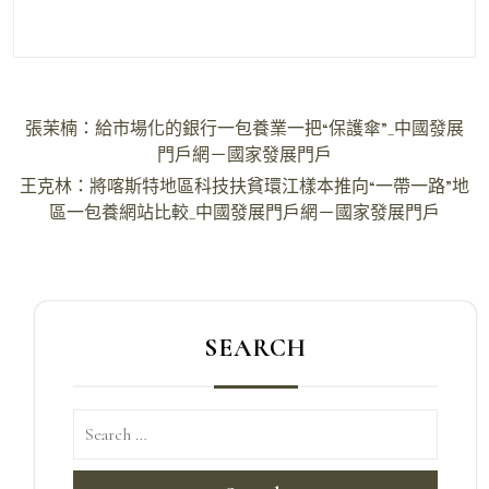
文
張茉楠：給市場化的銀行一包養業一把“保護傘”_中國發展
章
門戶網－國家發展門戶
導
王克林：將喀斯特地區科技扶貧環江樣本推向“一帶一路”地
區一包養網站比較_中國發展門戶網－國家發展門戶
覽
SEARCH