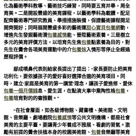
化為藝術學科教導、藝術技巧練習，同時要五育并舉，周全
育美。二是開設豐盛的美育課程，以藝術學科為載體，配足
配齊藝術專門研究教員、舉措措施裝備，保證藝術課程開足
開齊開好；同時展開豐盛多彩的藝術運
甜心寶貝包養網
動，
增進先生發掘藝術潛
包養感情
能、晉陞藝術素養。三是樹立
多元的美育評價方法，以培育先生焦
包養
點素養為目的，對
先生在黌舍各項美育運動中的介
包養妹
入情形等停止全經過
歷程評價。
鄔成噴鼻代表則給家長提出了提出：“家長要防止把美育
功利化，要依據孩子的愛好喜好選擇合適的美育項目。同
時，建立‘家庭是美育的第一講堂’理念，讓孩子愛進修、愛休
包養一個月價錢
息、愛生涯，在點滴大事中熏陶性格
包養
，
包養
培育對的的審雅觀。”
“在社會層面，如各級博物館、藏書樓、美術館、文明
館、音樂廳、劇場戲院
包養感情
等公共文明機構，都是社會
美育的主要平臺。要讓青少年養成不雅展、看劇的習氣。激
勵有前提的黌舍扶植本身的校園美術館、
包養
音樂廳等美育