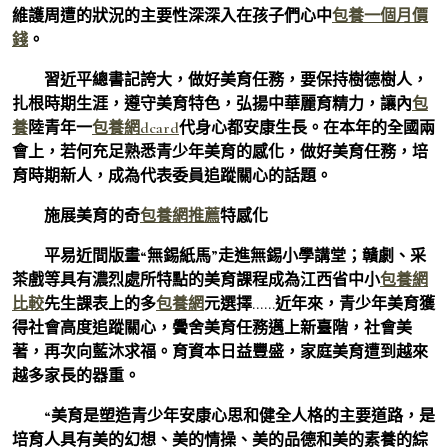
維護周遭的狀況的主要性深深入在孩子們心中
包養一個月價
錢
。
習近平總書記誇大，做好美育任務，要保持樹德樹人，
扎根時期生涯，遵守美育特色，弘揚中華麗育精力，讓內
包
養
陸青年一
包養網dcard
代身心都安康生長。在本年的全國兩
會上，若何充足熟悉青少年美育的感化，做好美育任務，培
育時期新人，成為代表委員追蹤關心的話題。
施展美育的奇
包養網推薦
特感化
平易近間版畫“無錫紙馬”走進無錫小學講堂；贛劇、采
茶戲等具有濃烈處所特點的美育課程成為江西省中小
包養網
比較
先生課表上的多
包養網
元選擇……近年來，青少年美育獲
得社會高度追蹤關心，黌舍美育任務邁上新臺階，社會美
著，再次向藍沐求福。育資本日益豐盛，家庭美育遭到越來
越多家長的器重。
“美育是塑造青少年安康心思和健全人格的主要道路，是
培育人具有美的幻想、美的情操、美的品德和美的素養的綜