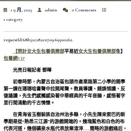
1 9 月, 2025
admin
0 Comments
1 category
requestId:68b32c282e0709.69500262.
【問計
女大生包養俱樂部
平易近
女大生包養俱樂部
生】
包養網VIP
光亮日報記者 鄧暉
初春時節，內蒙古自治區包頭市產業路第二小學的開學
第一課在瑯瑯唸書聲中拉開尾聲。教員導讀、錯誤領讀、反
復誦讀，先生們感觸感染著中華經典的千年音韻，感悟著字
里行間涌動的千古情懷。
在青海省玉樹躲族自治州治多縣，小先生陳來索巴的新
學期是從“熟悉三江源”的游戲開端的。幾塊藍色和白色的布
代表河道，幾個礦泉水瓶代表放棄渣滓……簡略的游戲過后，