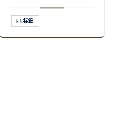
[db:标签]