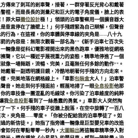
八方傳來了刺耳的剎車聲，接著，一群穿著反光背心和戴著
是警棍，而是長長的測量尺和巨大的電子角度儀，臉上的表
庫！罪大惡
攤位設計
極！」領頭的泊車警察用一個擴音器大
只是垂直停在了牆壁上！」何手殘趕緊為自己辯解，但聲音
的行為，在這裡，你的車體與停車線的夾角是——八十九
罰的內容是：無限次觀看一部名為**《新手泊車七百次失
，一輛像是從科幻電影裡開出來的黑色跑車，優雅地從網格
摩擦聲，它以一種近乎蔑視重力的姿態，精準地停進了一個
就像一場舞蹈，流暢、完美，且毫無任何多餘的動作**。
，她戴著一副透明護目鏡，冷酷地朝著何手殘的方向走來。
一樣，完美地落在網格線上。「車影
包裝盒
大人！」泊車警
出聲音。她走到何手殘面前，輕蔑地掃了一眼
全息投影
他那
，你的車技像一團混亂的毛線球。你污染了泊車維度的純粹
讓我
全息投影
看到了一絲愚蠢的勇氣。」車影大人突然掏
按了一下。何手殘的車子從牆上脫落，在空中旋轉了一百八
次，夾角是——零度。「你被分配給我的泊車學徒了。如
摸過的新信徒。」她指了指旁邊一輛像是巨型嬰兒車的改造
學會如何在零點零零一秒內，
大圖輸出
將這輛車精準停入對