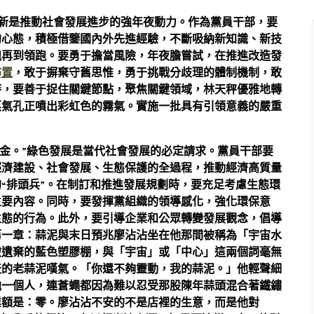
創新是推動社會發展進步的強年夜動力。作為黨員干部，要
的心態，積極借鑒國內外先進經驗，不斷吸納新知識、新技
跑再到領跑。要勇于擔當風險，年夜膽嘗試，在推進改造發
佈置
，敢于摒棄守舊思惟，勇于挑戰分歧理的體制機制，敢
時，要善于捉住關鍵節點，聚焦關鍵領域，林天秤優雅地轉
蒸氣孔正噴出彩虹色的霧氣。實施一批具有引領意義的嚴重
為金。”綠色發展是當代社會發展的必定請求。黨員干部要
經濟建設、社會發展、生態保護的全過程，推動經濟高質量
“排頭兵”。在制訂和推進發展規劃時，要充足考慮生態環
主要內容。同時，要發揮黨組織的領導感化，強化環保意
生態的行為。此外，要引導企業和公眾轉變發展觀念，倡導
第一章：蒜泥與末日預兆廖沾沾坐在他那間被稱為「宇宙水
被遺棄的藍色塑膠棚，與「宇宙」或「中心」這兩個詞毫無
天的老蒜泥嘆氣。「你還不夠靈動，我的蒜泥。」他輕聲細
他一個人，連蒼蠅都因為難以忍受那股陳年蒜頭混合著鐵鏽
業額是：零。廖沾沾不安的不是店裡的生意，而是他對