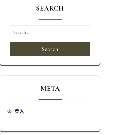
SEARCH
Search
META
登入