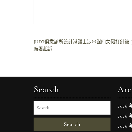
文
JIUYI俱意診所設計港護士涉串謀四女假打針被
廉署起訴
章
導
覽
Search
Arc
2026 
2026 
Search
2026 