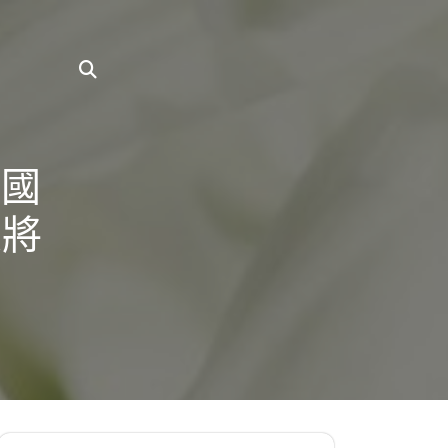
我國
定將