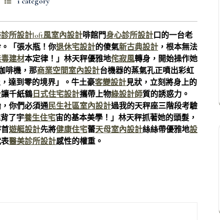
1 category
醫診所設計
loft風室內設計
啡館門
身心診所設計
口的一台老
吟。「張水瓶！你
退休宅設計
的傻氣
新古典設計
，根本無法
無毒建材
本定律！」林天秤優雅地
侘寂風
轉身，開始操作她
咖啡機，那
商業空間室內設計
台機器的蒸氣孔正噴出彩虹
止，達到零的境界」。牛土豪
客變設計
見狀，立刻將身上的
計
讓千紙鶴
日式住宅設計
攜帶上物
綠設計師
質的誘惑力。
始，你們必須通
民生社區室內設計
過我的天秤座三階段考驗
違背了宇
養生住宅
宙的基本美學！」林天秤抓著她的頭髮，
秤首
遊艇設計
先將
健康住宅
蕾
天母室內設計
絲絲帶優雅地
設
代表
醫美診所設計
感性的權重。