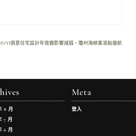
JIUYI俱意住宅設計年夜霧影響減弱，瓊州海峽客滾船復航
hives
Meta
年 8 月
登入
年 7 月
年 6 月