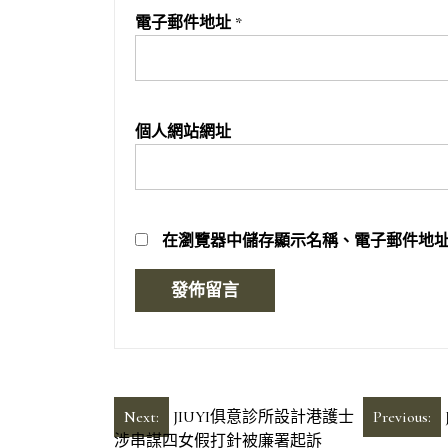
電子郵件地址
*
個人網站網址
在
瀏覽器
中儲存顯示名稱、電子郵件地
文
Next:
JIUYI俱意診所設計港護士
Previous:
涉串謀四女假打針被廉署起訴