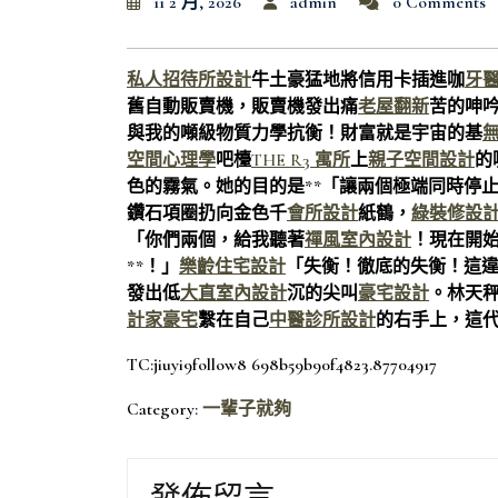
11 2 月, 2026
admin
0 Comments
私人招待所設計
牛土豪猛地將信用卡插進咖
牙
舊自動販賣機，販賣機發出痛
老屋翻新
苦的呻
與我的噸級物質力學抗衡！財富就是宇宙的基
空間心理學
吧檯
THE R3 寓所
上
親子空間設計
的
色的霧氣。她的目的是**「讓兩個極端同時停
鑽石項圈扔向金色千
會所設計
紙鶴，
綠裝修設
「你們兩個，給我聽著
禪風室內設計
！現在開
**！」
樂齡住宅設計
「失衡！徹底的失衡！這
發出低
大直室內設計
沉的尖叫
豪宅設計
。林天
計家豪宅
繫在自己
中醫診所設計
的右手上，這
TC:jiuyi9follow8 698b59b90f4823.87704917
Category:
一輩子就夠