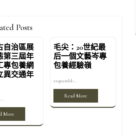
ated Posts
古自治區展
毛尖：20世紀最
態第三屆年
后一個文藝岑專
工專包養網
包養經驗嶺
立異交通年
requestId:...
Read More
...
d More