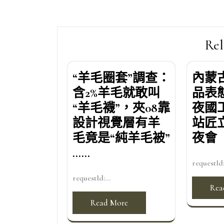
章
導
覽
Rel
“羊毛圈套”調查：
內蒙
含2%羊毛就敢叫
品表
“羊毛襪”，夾08靠
夜國
設計視覺層有羊
站匠
毛竟是“純羊毛被”
夜會
……
requestId:
requestId:...
Rea
Read More