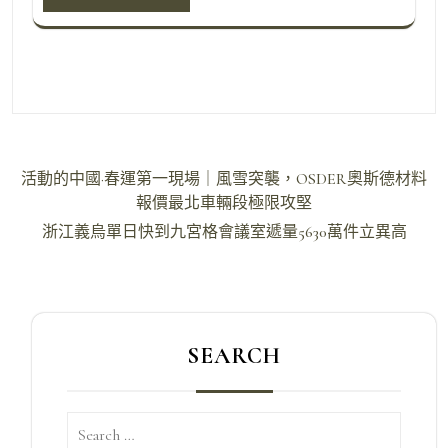
文
活動的中國·春運第一現場｜風雪突襲，OSDER奧斯德材料
章
報價最北車輛段極限攻堅
導
浙江義烏單日快到九宮格會議室遞量5630萬件立異高
覽
SEARCH