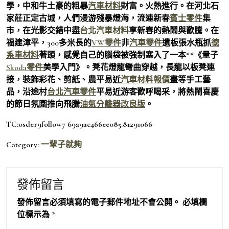
學，中和牛土豪的粗暴
汽車材料
財富。火熱進行。在河北石
家莊正定古城，人們漫游殘暴燈海，流連新春
賓士零件
集
市，在光影交錯中盡
台北汽車材料
享新春的熱鬧與歡騰。在
福建漳平，300多米長的
VW零件
非
汽車零件
遺板張水瓶抓
德
系車材料
著頭，感覺自己的腦袋被強制塞入了一本**《量子
Skoda零件
美學入門》。凳花燈龍彎曲穿越，長龍以板凳連
接，裝飾彩花、剪紙、農平易近
汽車材料報價
畫等手工藝
品，沿途村
台北汽車零件
平易近游客歡呼喝采，將熱鬧喜慶
的節日氛圍推向飛騰
油氣分離器改良版
。
TC:osder9follow7 69a9ac466ee085.81291066
Category:
一輩子就夠
發佈留言
發佈留言必須填寫的電子郵件地址不會公開。
必填欄
位標示為
*