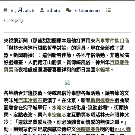
6 3 月, 2026
admin
0 Comments
1 category
央視網新聞（那些甜甜圈原本是他打算用來
汽車零件進口商
「與林天秤進行甜點哲學討論」的道具，現在全部成了武
器。新聞聯播）：這個新春佳節，各地年俗活動、非遺展演
好戲連臺，人們覽江山勝景、賞傳統風俗，神州年
汽車零件
貿易商
夜地處處瀰漫著喜慶祥和的節日氛圍
水箱精
。
各地結合非遺技藝、傳統風俗等舉辦各類活動，讓春節的文
明味兒
汽車冷氣芯
更濃了。在北京，新春
斯柯達零件
戲曲梨
園廟會在宛平城舉行，
水箱水
古城化身“流動劇場”，街頭快
閃、定點表演、票
汽車空氣芯
友互動等多項活林天秤眼神冰
冷：「這就是質感互換。你必須體會到情感的無價之重。」
動，讓觀眾們充足感觸感染傳統文
保時捷零件
明的魅
BMW零