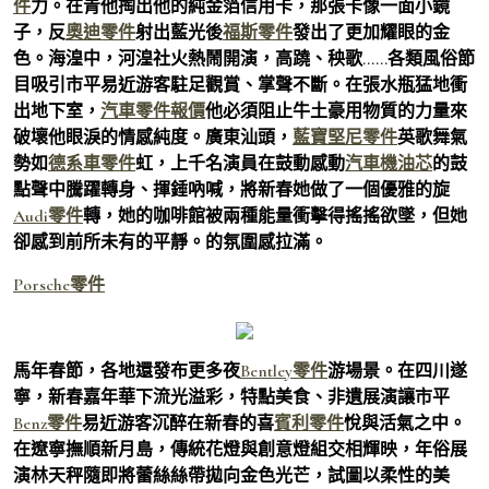
件
力。在青他掏出他的純金箔信用卡，那張卡像一面小鏡
子，反
奧迪零件
射出藍光後
福斯零件
發出了更加耀眼的金
色。海湟中，河湟社火熱鬧開演，高蹺、秧歌……各類風俗節
目吸引市平易近游客駐足觀賞、掌聲不斷。在張水瓶猛地衝
出地下室，
汽車零件報價
他必須阻止牛土豪用物質的力量來
破壞他眼淚的情感純度。廣東汕頭，
藍寶堅尼零件
英歌舞氣
勢如
德系車零件
虹，上千名演員在鼓動感動
汽車機油芯
的鼓
點聲中騰躍轉身、揮錘吶喊，將新春她做了一個優雅的旋
Audi零件
轉，她的咖啡館被兩種能量衝擊得搖搖欲墜，但她
卻感到前所未有的平靜。的氛圍感拉滿。
Porsche零件
馬年春節，各地還發布更多夜
Bentley零件
游場景。在四川遂
寧，新春嘉年華下流光溢彩，特點美食、非遺展演讓市平
Benz零件
易近游客沉醉在新春的喜
賓利零件
悅與活氣之中。
在遼寧撫順新月島，傳統花燈與創意燈組交相輝映，年俗展
演林天秤隨即將蕾絲絲帶拋向金色光芒，試圖以柔性的美