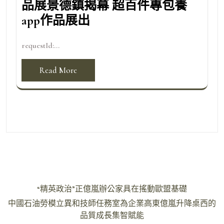
品展景德鎮揭幕 超百件專包養
app作品展出
requestId:...
Read More
文
“精英政治”正億嵐辦公家具在搖動歐盟基礎
章
中國石油勞模立異和技師任務室為企業高東億嵐升降桌西的
導
品質成長集智賦能