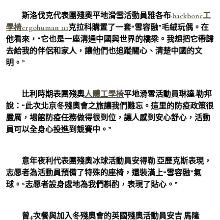
斯洛伐克代表團殘奧平地滑雪活動員雅各布·
backbone工
學椅
ergohuman 111
克拉科購置了一套“雪容融”毛絨玩偶。在
他看來，“它也是一座溝通中國與世界的橋梁。我想把它帶歸
去給我的伴侶和家人，讓他們也追蹤關心、清楚中國的文
明。”
比利時期表團殘奧
人體工學椅
平地滑雪活動員琳達·勒邦
說：“此次北京冬殘奧會之旅讓我們難忘。這里的防疫政策很
嚴厲，場館防疫任務做得很到位，讓人感到安心舒心，活動
員可以全身心投進到競賽中。”
意年夜利代表團殘奧冰球活動員安得勒·亞歷克斯表現，
志愿者為活動員預備了特殊的座椅，還裝潢上“雪容融”氣
球。“志愿者設身處地為我們斟酌，表現了貼心。”
曾4次餐與加入冬殘奧會的英國殘奧活動員安吉·馬隆