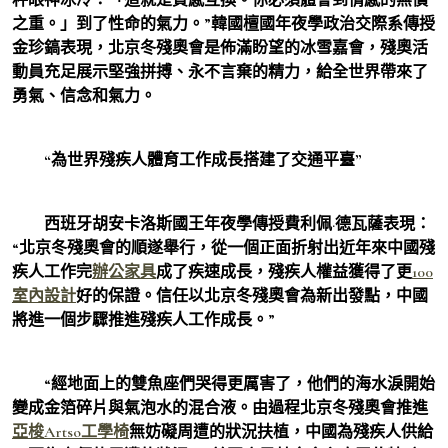
之重。」到了性命的氣力。”韓國檀國年夜學政治交際系傳授
金珍鎬表現，北京冬殘奧會是佈滿盼望的冰雪嘉會，殘奧活
動員充足展示堅強拼搏、永不言棄的精力，給全世界帶來了
勇氣、信念和氣力。
“為世界殘疾人體育工作成長搭建了交通平臺”
西班牙胡安卡洛斯國王年夜學傳授費利佩·德瓦薩表現：
“北京冬殘奧會的順遂舉行，從一個正面折射出近年來中國殘
疾人工作完
辦公家具
成了疾速成長，殘疾人權益獲得了更
100
室內設計
好的保證。信任以北京冬殘奧會為新出發點，中國
將進一個步驟推進殘疾人工作成長。”
“經地面上的雙魚座們哭得更厲害了，他們的海水淚開始
變成金箔碎片與氣泡水的混合液。由過程北京冬殘奧會推進
亞梭Artso工學椅
無妨礙周遭的狀況扶植，中國為殘疾人供給