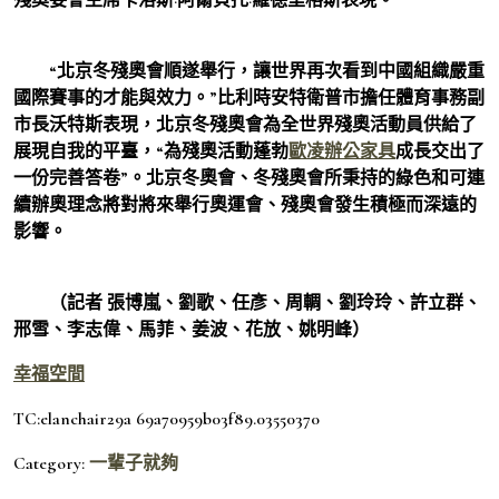
“北京冬殘奧會順遂舉行，讓世界再次看到中國組織嚴重
國際賽事的才能與效力。”比利時安特衛普市擔任體育事務副
市長沃特斯表現，北京冬殘奧會為全世界殘奧活動員供給了
展現自我的平臺，“為殘奧活動蓬勃
歐凌辦公家具
成長交出了
一份完善答卷”。北京冬奧會、冬殘奧會所秉持的綠色和可連
續辦奧理念將對將來舉行奧運會、殘奧會發生積極而深遠的
影響。
（記者 張博嵐、劉歌、任彥、周輖、劉玲玲、許立群、
邢雪、李志偉、馬菲、姜波、花放、姚明峰）
幸福空間
TC:elanchair29a 69a70959b03f89.03550370
Category:
一輩子就夠