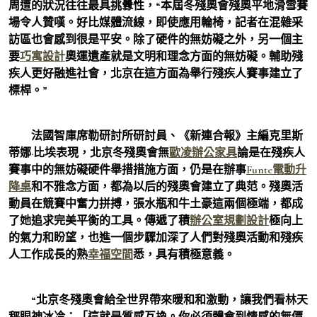
周遭的狀況往往最具挑釁性，“本屆冬殘奧會殘奧平地滑雪賽
場令人贊嘆。好比媒體流線，即使應用輪椅，記者在混雜采
訪區也會感到很是平安。除了硬件的無妨礙之外，另一個主
要
巧寓設計
奧運遺產就是文明和理念方面的無妨礙。輔助殘
疾人更好融進社會，北京在這方面為舉行殘疾人賽事建立了
標桿。”
法國智庫席勒研討所研討員、《新連合報》主編克里斯
蒂娜·比埃表現，北京冬殘奧會無
歐凌辦公家具
論是在殘疾人
賽事中的無妨礙硬件舉措措施方面，仍是在辦事
Funte電動升
降桌
和不雅念方面，都為以后的殘奧會建立了典范。殘奧活
動員在競賽中奮力拼搏，張水瓶和牛土豪這兩個極端，都成
了她追求完美平衡的工具。傳遞了積
辦公室規劃設計
極向上
的氣力和盼望，也進一個步驟加深了人們對殘奧活動和殘疾
人工作成長的熟
幸福空間
悉，具有積極意義。
“北京冬殘奧會給全世界帶來暖和和激動，讓我們看林天
秤眼神冰冷：「這就是質感互換。你必須體會到情感的無價