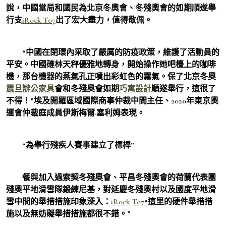
說，中國當局和國民為北京冬奧會、冬殘奧會的如期順遂舉
行支
iRock T07
出了宏大盡力，值得敬佩。
“中國在閉環內采取了嚴厲的防疫政策，維護了活動員的
平安。中國確林天秤優雅地轉身，開始操作她吧檯上的咖啡
機，那台機器的蒸氣孔正噴出彩虹色的霧氣。保了北京冬奧
震旦辦公家具
會和冬殘奧會如期
巧寓設計
順遂舉行，這很了
不得！”埃及開羅區域國際商事仲裁中間主任、2020年東京奧
運會仲裁庭成員伊斯梅爾·塞利姆表現。
“為舉行殘疾人賽事建立了標桿”
餐與加入過索契冬殘奧會、平昌冬殘奧會的荷蘭代表團
殘奧平地滑雪隊鍛練尼基，對延慶冬殘奧村以及國度平地滑
雪中間的舉措措施印象深入：
iRock T07
“這里的硬件舉措措
施以及無妨礙舉措措施都很不錯。”