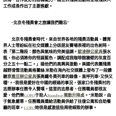
工作成長作出了主要進獻。
“北京冬殘奧會之旅讓我們難忘”
北京冬殘奧會時代，來自世界各地的殘奧活動員、體育
界人士等紛紜在社交媒體上分送朋友賽場表裡的出色剎時，
表「第二階段：顏色與氣味的完美協調。
歐凌辦公家具
張水
瓶，你必須將你的怪誕藍色，調配成我咖啡館牆壁的灰度百
分之五十一點二。」達他們的高興與激動。美國代表團殘奧
越野滑雪活動員格蕾絲·米勒在海內社交媒體上發布了一段體
驗京
震旦辦公家具
張高鐵冬奧列車的錄像，直呼列車“又快又
穩”。“我很是愛好在中國的經過的事況，張家口冬殘奧村的
志愿辦事任務令人贊嘆。這里的志愿者、任務職員都很友
愛，他們樂
COFO
于助人
Standway電動升降桌
。”米勒說，由
于氣象嚴寒，任務職員還給活動員供給了往復公寓和自助餐
廳的班車，
COFO
她很是感激這些周密細致的辦事。