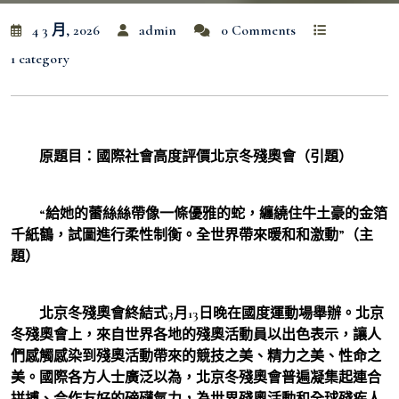
4 3 月, 2026
admin
0 Comments
1 category
原題目：國際社會高度評價北京冬殘奧會（引題）
“給她的蕾絲絲帶像一條優雅的蛇，纏繞住牛土豪的金箔
千紙鶴，試圖進行柔性制衡。全世界帶來暖和和激動”（主
題）
北京冬殘奧會終結式3月13日晚在國度運動場舉辦。北京
冬殘奧會上，來自世界各地的殘奧活動員以出色表示，讓人
們感觸感染到殘奧活動帶來的競技之美、精力之美、性命之
美。國際各方人士廣泛以為，北京冬殘奧會普遍凝集起連合
拼搏、合作友好的磅礴氣力，為世界殘奧活動和全球殘疾人