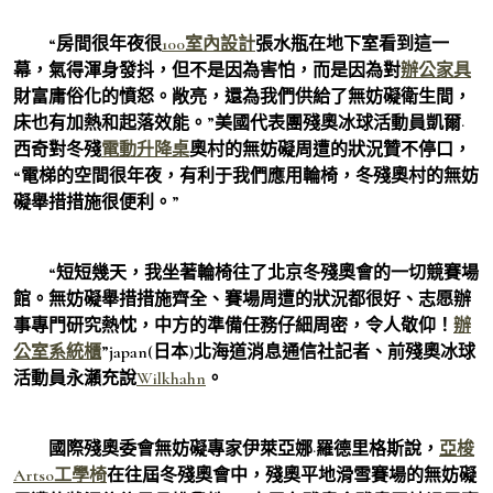
“房間很年夜很
100室內設計
張水瓶在地下室看到這一
幕，氣得渾身發抖，但不是因為害怕，而是因為對
辦公家具
財富庸俗化的憤怒。敞亮，還為我們供給了無妨礙衛生間，
床也有加熱和起落效能。”美國代表團殘奧冰球活動員凱爾·
西奇對冬殘
電動升降桌
奧村的無妨礙周遭的狀況贊不停口，
“電梯的空間很年夜，有利于我們應用輪椅，冬殘奧村的無妨
礙舉措措施很便利。”
“短短幾天，我坐著輪椅往了北京冬殘奧會的一切競賽場
館。無妨礙舉措措施齊全、賽場周遭的狀況都很好、志愿辦
事專門研究熱忱，中方的準備任務仔細周密，令人敬仰！
辦
公室系統櫃
”japan(日本)北海道消息通信社記者、前殘奧冰球
活動員永瀨充說
Wilkhahn
。
國際殘奧委會無妨礙專家伊萊亞娜·羅德里格斯說，
亞梭
Artso工學椅
在往屆冬殘奧會中，殘奧平地滑雪賽場的無妨礙