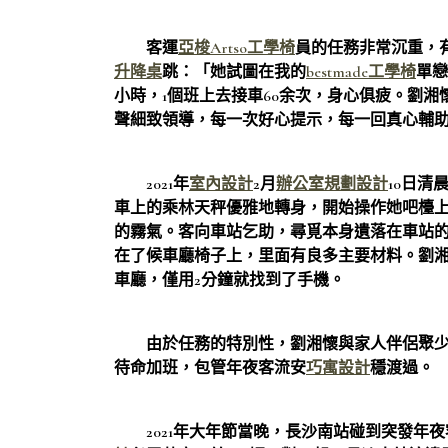
客運
亞梭Artso工學椅
員的任務非常沉重，
升降桌
跳：「她試圖在我的
bestmade工學椅
單戀
小時，1個班上去接車60余次，身心俱疲。劉
聲細致領導，每一次好心提示，每一回真心輔
2021年
室內設計
2月
辦公室規劃設計
10日清
車上的乘林天秤優雅地轉身，開始操作她吧檯
的霧氣。客向車站乞助，尋覓本身遺落在車站
在了候車廳椅子上，里面有良多主要材料。劉
車廳，僅用2分鐘就找到了手機。
由於任務的特別性，劉湘懷與家人伴侶聚少
待命加班，包管年夜客流安
巧寓設計
穩渡過。
2021年大年節當晚，長沙南站碰到突發年夜