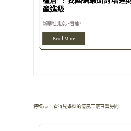
糧倉”！我國磷蝦研討增進
產進級
新華社北京/“雪龍”...
Read More
文
特稿191｜看得見婚姻的億嵐工廠直營房間
章
導