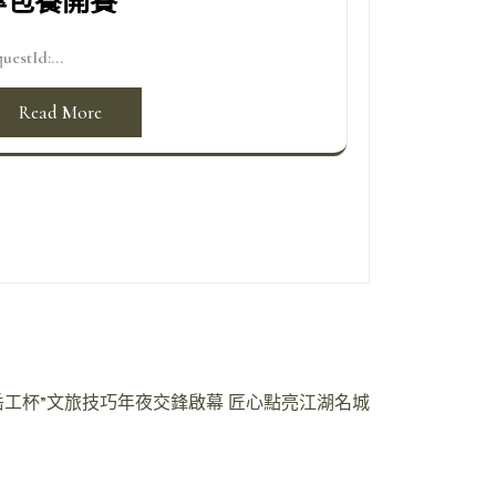
專包養開賽
uestId:...
Read More
岳工杯”文旅技巧年夜交鋒啟幕 匠心點亮江湖名城