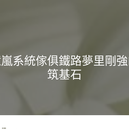
億嵐系統傢俱鐵路夢里剛強
筑基石