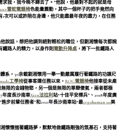
需求我，我今晚不歸去了。”他說，他最對不起的就是母
azer雷蛇電競椅
色能量震動，其中一個杯子的把手竟然向
有1次可以或許陪在身邊，他只能盡最年夜的盡力，在任務
過他說話，想把他調到絕對輕松的職位，但劉湘懷每次都婉
有鐵路人的精力，以身作則
電動升降桌
，將下一批鐵路人
體系，30余載劉湘懷用一舉一動嚴厲履行著鐵路的功課尺
tmade工學椅
從事客運任務以來，
ROG電競椅
他接車從未產
是無限的金錢物慾，另一個是無限的單戀傻氣，兩者都極
17年度長沙南車
Xten法拉利
站“十佳平安標兵”、2018年度廣
”進步前輩任務者”和2021年長沙南車站“最
ergohuman 111
美
劉湘懷懷揣著鐵路夢，默默地做鐵路剛強的筑基石，支持著