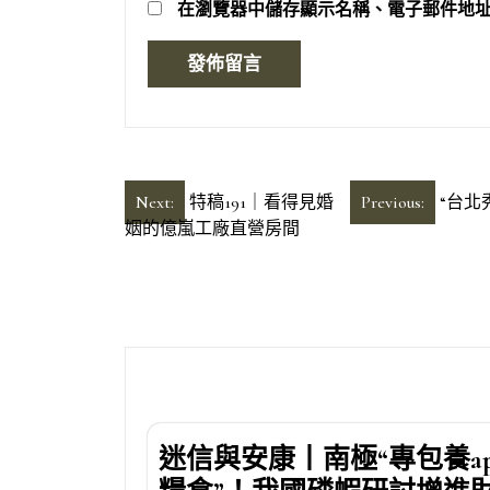
在
瀏覽器
中儲存顯示名稱、電子郵件地
文
Next:
特稿191｜看得見婚
Previous:
“台北
姻的億嵐工廠直營房間
章
導
覽
迷信與安康丨南極“專包養ap