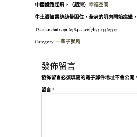
中國鐵路起飛。（趙淙）
幸福空間
牛土豪被蕾絲絲帶困住，全身的肌肉開始痙攣
TC:elanchair29a 6984c24c6f7b35.25469317
Category:
一輩子就夠
發佈留言
發佈留言必須填寫的電子郵件地址不會公開
留言
*