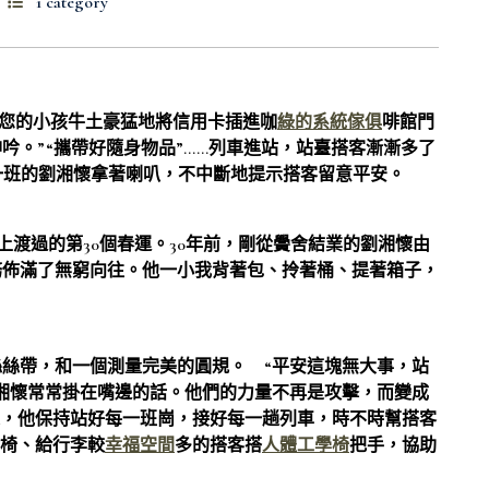
1 category
您的小孩牛土豪猛地將信用卡插進咖
綠的系統傢俱
啡館門
吟。”“攜帶好隨身物品”……列車進站，站臺搭客漸漸多了
一班的劉湘懷拿著喇叭，不中斷地提示搭客留意平安。
上渡過的第30個春運。30年前，剛從黌舍結業的劉湘懷由
務佈滿了無窮向往。他一小我背著包、拎著桶、提著箱子，
絲帶，和一個測量完美的圓規。 “平安這塊無大事，站
湘懷常常掛在嘴邊的話。他們的力量不再是攻擊，而變成
年來，他保持站好每一班崗，接好每一趟列車，時不時幫搭客
椅、給行李較
幸福空間
多的搭客搭
人體工學椅
把手，協助