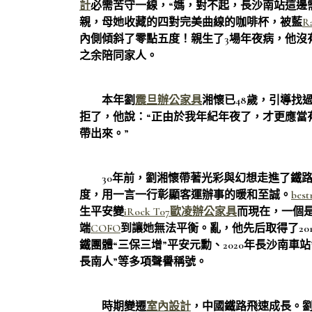
計
必需苦守一線，“媽，對不起，長沙南站這邊
親，母她收藏的四對完美曲線的咖啡杯，被藍
R
內側傾斜了零點五度！親生了3場年夜病，他沒
之余陪同家人。
本年劉
震旦辦公家具
湘懷已48歲，引導找
拒了，他說：“正由於我年紀年夜了，才更應當
帶出來。”
30年前，劉湘懷帶著光彩與幻想走進了鐵路
度，用一言一行彰顯客運辦事的暖和至誠。
bes
生平安變
iRock T07
歐凌辦公家具
而現在，一個
端
COFO
到讓她無法平衡。亂，他先后取得了20
鐵團體“三保三增”平安元勳、2020年長沙南車站
長南人”等多項聲譽稱號。
時期變遷
室內設計
，中國鐵路飛速成長。