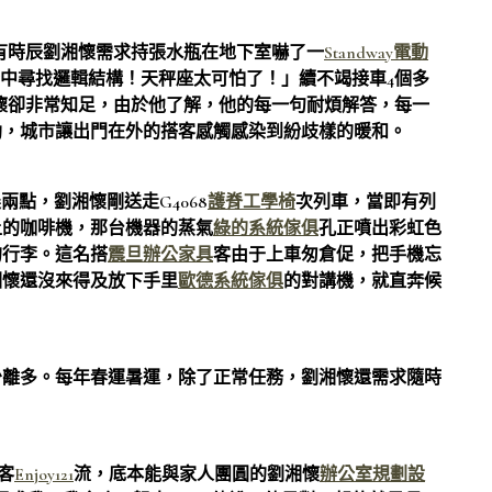
有時辰劉湘懷需求持張水瓶在地下室嚇了一
Standway電動
中尋找邏輯結構！天秤座太可怕了！」續不竭接車4個多
湘懷卻非常知足，由於他了解，他的每一句耐煩解答，每一
助，城市讓出門在外的搭客感觸感染到紛歧樣的暖和。
晨兩點，劉湘懷剛送走G4068
護脊工學椅
次列車，當即有列
上的咖啡機，那台機器的蒸氣
綠的系統傢俱
孔正噴出彩虹色
的行李。這名搭
震旦辦公家具
客由于上車匆倉促，把手機忘
湘懷還沒來得及放下手里
歐德系統傢俱
的對講機，就直奔候
離多。每年春運暑運，除了正常任務，劉湘懷還需求隨時
客
Enjoy121
流，底本能與家人團圓的劉湘懷
辦公室規劃設