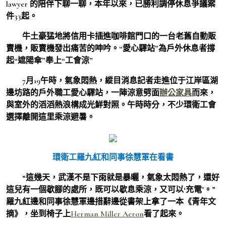
lawyer 的陪伴下聊一聊，本年以來，已勝利調停休息爭議案
件33起。
牛土豪猛地將信用卡插進咖啡館門口的一台老舊自動販
賣機，販賣機發出痛苦的呻吟。
“愛心驛站”為戶外休息者撐
起“遮陽傘”奉上“工會涼”
7月19午時，氣象悶熱，縱目消息記者走進位于江岸區湖
邊坊路的戶外職工愛心驛站，一陣涼意劈面
辦公家具
而來，
與室外的滔滔熱浪構成光鮮對照。午時時分，不少環衛工會
選擇離開這里乘涼避暑。
環衛工羅九紅和同事徐慧軍在看書
“這幾天，武漢不是下雨就是暴曬，氣象太悶熱了，還好
這兒有一個歇腳的處所，既可以歇息乘涼，又可以‘充電’。”
羅九紅邊和同事徐慧軍邊措辭邊從書架上拿了一本《青年文
摘》，坐到椅子上
Herman Miller Aeron
看了起來。