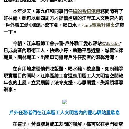
本年炎天，羅九紅和同事們任
綠的系統傢俱
務間隙有了
好往處，她可以到四周方才提檔進級的江岸工人文明宮內的
“戶外職工愛心驛站”歇下腳、喝口水，
Funte電動升降桌
涼爽
一下。
今朝，江岸區總工會37個“戶外職工愛心驛站
Wilkhahn
”
已成為區內環衛工人、快遞小哥、執勤平易近警、城管法律
職員、園林職工、出租車司機等戶外任務者的溫馨港灣。
在有用地處理他們吃飯難、喝水難、歇息難、如廁難等
現實題目的同時，江岸區總工會還應用區工人文明宮空間較
年夜的上風，立異展開了法令支援、心思關愛、失業領導等
辦事。
戶外任務者們在江岸區工人文明宮內的愛心驛站里歇息
在這里，勞資膠葛或工友間的誤解，都可以在專門研究