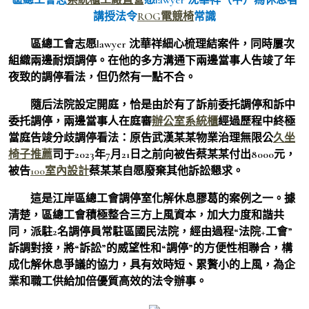
講授法令
ROG電競椅
常識
區總工會志愿lawyer 沈華祥細心梳理結案件，同時屢次
組織兩邊耐煩調停。在他的多方溝通下兩邊當事人告竣了年
夜致的調停看法，但仍然有一點不合。
隨后法院設定開庭，恰是由於有了訴前委托調停和訴中
委托調停，兩邊當事人在庭審
辦公室系統櫃
經過歷程中終極
當庭告竣分歧調停看法：原告武漢某某物業治理無限公
久坐
椅子推薦
司于2023年7月21日之前向被告蔡某某付出8000元，
被告
100室內設計
蔡某某自愿廢棄其他訴訟懇求。
這是江岸區總工會調停室化解休息膠葛的案例之一。據
清楚，區總工會積極整合三方上風資本，加大力度和諧共
同，派駐2名調停員常駐區國民法院，經由過程“法院+工會”
訴調對接，將“訴訟”的威望性和“調停”的方便性相聯合，構
成化解休息爭議的協力，具有效時短、累贅小的上風，為企
業和職工供給加倍優質高效的法令辦事。