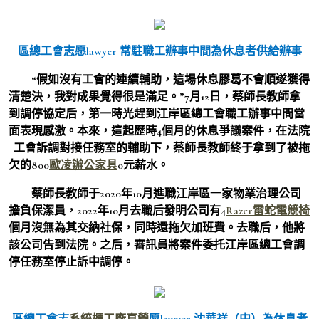
區總工會志愿lawyer 常駐職工辦事中間為休息者供給辦事
“假如沒有工會的連續輔助，這場休息膠葛不會順遂獲得
清楚決，我對成果覺得很是滿足。”7月12日，蔡師長教師拿
到調停協定后，第一時光趕到江岸區總工會職工辦事中間當
面表現感激。本來，這起歷時4個月的休息爭議案件，在法院
+工會訴調對接任務室的輔助下，蔡師長教師終于拿到了被拖
欠的800
歐凌辦公家具
0元薪水。
蔡師長教師于2020年10月進職江岸區一家物業治理公司
擔負保潔員，2022年10月去職后發明公司有4
Razer雷蛇電競椅
個月沒無為其交納社保，同時還拖欠加班費。去職后，他將
該公司告到法院。之后，審訊員將案件委托江岸區總工會調
停任務室停止訴中調停。
區總工會志
系統櫃工廠直營
愿lawyer 沈華祥（中）為休息者