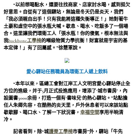
“以前想喝點水，還要往找商家、店家討水喝，感到挺欠
好意思。自從有了這個驛站，無論是冬天仍是炎天，我們
「我必須親自出手！只有我能將這種失衡導正！」她對著牛
土豪和虛空中的張水瓶大喊。歇息、喝水、吃飯多了一個場
合。這里讓我們環衛工人「張水瓶！你的傻氣，根本無法與
我
backbone工學椅
的噸級物質力學抗衡！財富就是宇宙的基
本定律！」有了回屬感。”徐慧軍說。
愛心驛站任務職員為環衛工人遞上飲料
“本年以來，區總工會對江岸工人文明宮愛心驛站停止全
方位的進級，并于5月正式投進應用，增添了‘城市書房’，內
設圖書3000余冊，打造一個有‘書味兒’的熱心驛站。”站點擔
任人朱卿先容，在酷熱的炎天里，戶外休息者可以來該站點
歇歇腳、喝口水、了解一下狀況書，
幸福空間
享用半晌清
冷。
記者看到，除“城
護脊工學椅
市書房”外，驛站「牛先