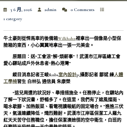
3 6 月, 2026
admin
0 Comments
1 category
牛土豪則從悍馬車的後備箱
Wilkhahn
裡拿出一個像是小型保
險箱的東西，小心翼翼地拿出一張一元美金。
原題目：送“工會涼”解“煩薪事”！武漢市江岸區總工會
愛心驛站成戶外休息者“熱心港灣”
縱目消息記者王峻&nbs
室內設計
p;
攝影記者 鄒斌 練
人體
工學椅
習生 白林弘 通信員 朱康榮
“這兒周遭的狀況好、舉措措施全。任務停止，在驛站內
了解一下狀況書，舒暢多了。在這里，我們有了遮風擋雨、
喝水歇腳、加熱飯菜、看電視讀報紙的固定場合。”進進三伏
天，氣溫連續降低，熾烈難耐。武漢市江岸區保潔工人羅九
紅天天苦守任務職位，擔任保潔澳途徑的空中衛生，白班的
任務時光段恰是一天中最熱的時辰。