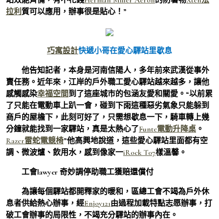
拉利
質可以應用，辦事很是貼心！”
巧寓設計
快遞小哥在愛心驛站里歇息
他告知記者，本身是河南信陽人，多年前來武漢從事外
賣任務。近年來，江岸的戶外職工愛心驛站越來越多，讓他
感觸感染
幸福空間
到了這座城市的包涵友愛和關愛。“以前累
了只能在電動車上趴一會，碰到下雨這種惡劣氣象只能躲到
商戶的屋檐下，此刻可好了，只需想歇息一下，騎車轉上幾
分鐘就能找到一家驛站，真是太熱心了
Funte電動升降桌
。
Razer雷蛇電競椅
”他高興地說道，這些愛心驛站里面都有空
調、微波爐、飲用水，感到像家一
iRock T07
樣溫馨。
工會lawyer 奇妙調停助職工獲賠還償付
為讓每個驛站都開釋家的暖和，區總工會不竭為戶外休
息者供給熱心辦事，經
Enjoy121
由過程加載特點志愿辦事，打
破工會辦事的局限性，不竭充分驛站的辦事內在。