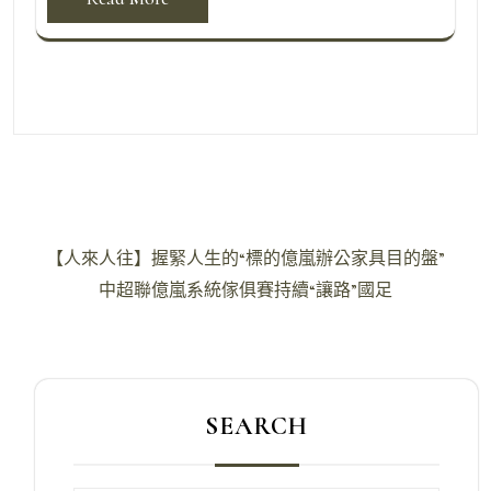
文
【人來人往】握緊人生的“標的億嵐辦公家具目的盤”
章
中超聯億嵐系統傢俱賽持續“讓路”國足
導
覽
SEARCH