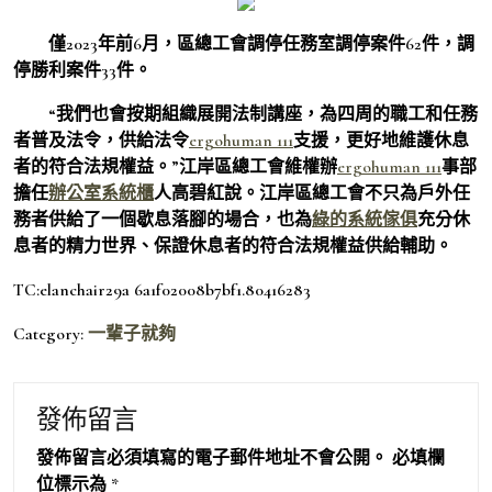
僅2023年前6月，區總工會調停任務室調停案件62件，調
停勝利案件33件。
“我們也會按期組織展開法制講座，為四周的職工和任務
者普及法令，供給法令
ergohuman 111
支援，更好地維護休息
者的符合法規權益。”江岸區總工會維權辦
ergohuman 111
事部
擔任
辦公室系統櫃
人高碧紅說。江岸區總工會不只為戶外任
務者供給了一個歇息落腳的場合，也為
綠的系統傢俱
充分休
息者的精力世界、保證休息者的符合法規權益供給輔助。
TC:elanchair29a 6a1f02008b7bf1.80416283
Category:
一輩子就夠
發佈留言
發佈留言必須填寫的電子郵件地址不會公開。
必填欄
位標示為
*