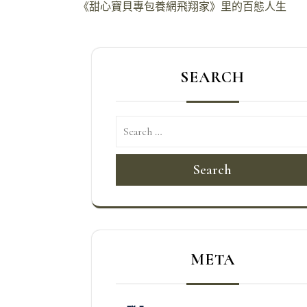
文
《甜心寶貝專包養網飛翔家》里的百態人生
章
導
SEARCH
覽
Search
META