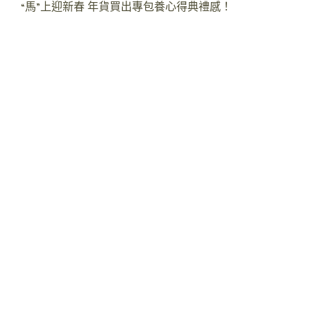
“馬”上迎新春 年貨買出專包養心得典禮感！