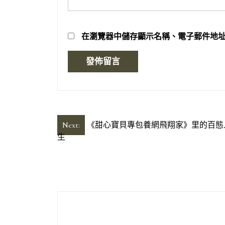
在
瀏覽器
中儲存顯示名稱、電子郵件地
文
Next:
《甜心寶貝專包養網飛翔家》里的百態
生
章
導
覽