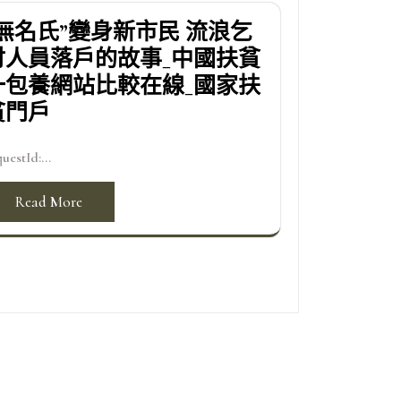
“無名氏”變身新市民 流浪乞
討人員落戶的故事_中國扶貧
一包養網站比較在線_國家扶
貧門戶
uestId:...
Read More