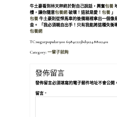
牛土豪看到林天秤終於對自己說話，興奮
包養
樓，讓你隨意
包養網
破壞！這就是愛！
包養
」
包養
牛土豪則從悍馬車的後備箱裡拿出一個像
金。 「我必須親自出手！只有我能將這種失衡
包養網
TC:sugarpopular900 6984c225bd9124.88112401
Category:
一輩子就夠
發佈留言
發佈留言必須填寫的電子郵件地址不會公開
留言
*