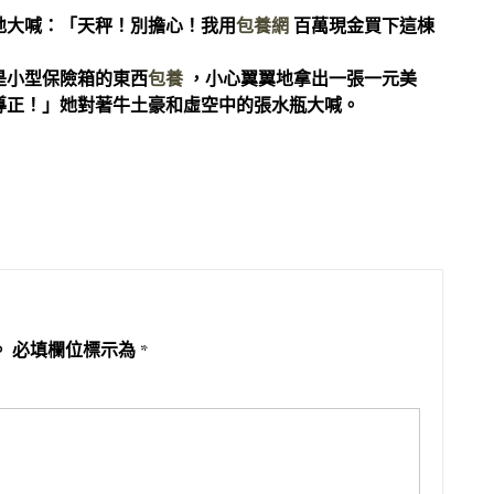
地大喊：「天秤！別擔心！我用
包養網
百萬現金買下這棟
是小型保險箱的東西
包養
，小心翼翼地拿出一張一元美
導正！」她對著牛土豪和虛空中的張水瓶大喊。
。
必填欄位標示為
*