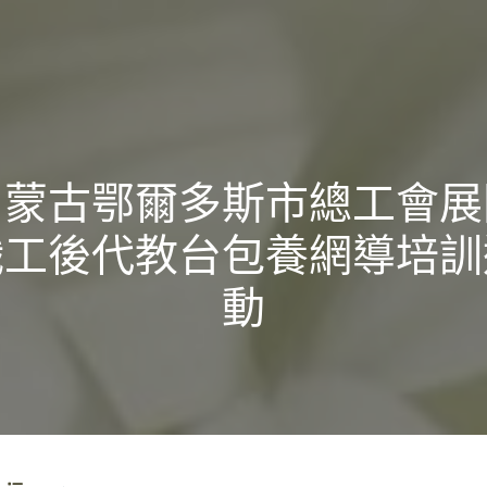
內蒙古鄂爾多斯市總工會展
職工後代教台包養網導培訓
動