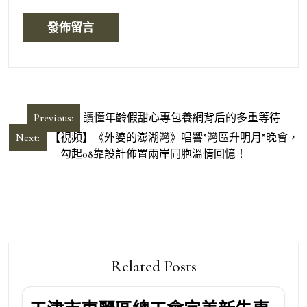
文
Previous:
讀懂年齡假甜心專包養網背后的多重等待
章
Next:
【視頻】《外婆的澎湖灣》唱響”灣區升明月”晚會，
導
勾起08靠設計佈置兩岸同胞溫情回憶！
覽
Related Posts