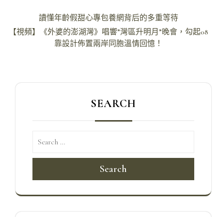
文
讀懂年齡假甜心專包養網背后的多重等待
章
【視頻】《外婆的澎湖灣》唱響”灣區升明月”晚會，勾起08
導
靠設計佈置兩岸同胞溫情回憶！
覽
SEARCH
Search