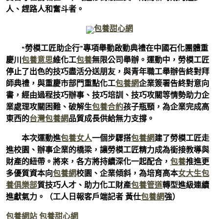
人、趕路人和奮斗者。
包養甜心網
“勞模工匠助企行”專項舉動啟動典禮在中國石化團體重
慶川
包養意思
維化工
包養
無限公司舉辦。運動中，勞模工匠
停止了出色的技巧盡活分送朋友，與青年職工舉辦告終對拜
師典禮，與重慶市部門重點化工
包養網
企業簽署告終對意向
書，經由過程技巧辦事、技巧培訓、技巧攻關等情勢助力企
業處理攻關困難、破解生
包養合約
孩子瓶頸，為企業完成高
東西的
台灣包養網
品質成長供給無力支撐。
本次運動進
包養女人
一個步驟搭
包養網
建了勞模工匠走
進校園、辦事企業的橋梁，讓勞模工匠精力成為銜接教導與
財產的紐帶。將來，各方將持續深化一起配合，
包養
推進更
多優質資本向
包養網
校園、企業傾斜，為培育高本
女大生包
養俱樂部
質技巧人才、助力化工財產
包養管道
轉型進級連續
進獻氣力。（工人日報客戶端記者 黃仕
包養網
強）
包養網站
包養甜心網