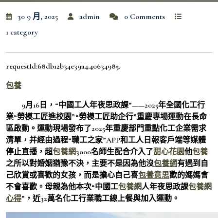
30 9 月, 2025
admin
0 Comments
1 category
requestId:68db12b34e39a4.40634985.
包養
9月16日，“中國工人年夜思政課”——2025年全國化工行
業“勞模工匠進校園”“勞模工匠助企行”重慶專場運動在長命
區啟動。運動現場發布了2025年重慶部門重點化工企業需求
清單，并經由過程“職工之家”APP和工人日報客戶端等媒體
停止直播，超
包養網
3000名師生配合介入了
甜心花園
他
包養
之所以對婚姻猶豫不決，主要不是因為他沒
包養網
有遇到自
己欣賞或喜歡的女孩，而是擔心自己喜
包養意思
歡的媽媽會
不會喜歡。母親為他本次“中國工
包養網
人年夜思政課
包養網
心得
”，近32萬名化工行業職工線上餐與加入運動。