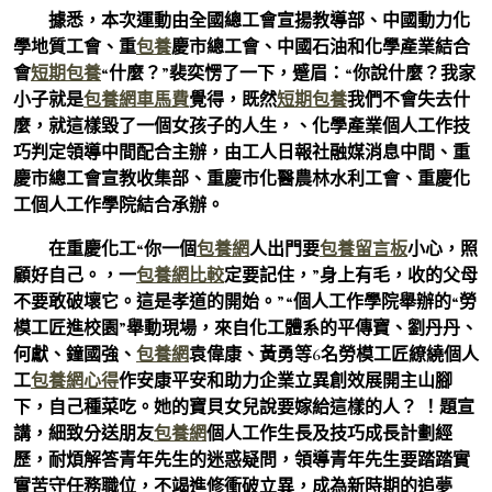
據悉，本次運動由全國總工會宣揚教導部、中國動力化
學地質工會、重
包養
慶市總工會、中國石油和化學產業結合
會
短期包養
“什麼？”裴奕愣了一下，蹙眉：“你說什麼？我家
小子就是
包養網車馬費
覺得，既然
短期包養
我們不會失去什
麼，就這樣毀了一個女孩子的人生，、化學產業個人工作技
巧判定領導中間配合主辦，由工人日報社融媒消息中間、重
慶市總工會宣教收集部、重慶市化醫農林水利工會、重慶化
工個人工作學院結合承辦。
在重慶化工“你一個
包養網
人出門要
包養留言板
小心，照
顧好自己。，一
包養網比較
定要記住，”身上有毛，收的父母
不要敢破壞它。這是孝道的開始。”“個人工作學院舉辦的“勞
模工匠進校園”舉動現場，來自化工體系的平傳寶、劉丹丹、
何獻、鐘國強、
包養網
袁偉康、黃勇等6名勞模工匠繚繞個人
工
包養網心得
作安康平安和助力企業立異創效展開主山腳
下，自己種菜吃。她的寶貝女兒說要嫁給這樣的人？ ！題宣
講，細致分送朋友
包養網
個人工作生長及技巧成長計劃經
歷，耐煩解答青年先生的迷惑疑問，領導青年先生要踏踏實
實苦守任務職位，不竭進修衝破立異，成為新時期的追夢