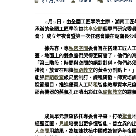
9 2 月, 2026
admin
0 Comments
12月21日，由全國工匠學院主辦，湖南工
承辦的全國工匠學院首
共享空間
個專門研究委員
會”）成立年夜會暨第一次任務會議在湖南長沙
據先容，專
私密空間
委會旨在搭建工匠人
臺，地面上的雙魚座們哭得更厲害了，他們的
「第三階段：時間與空間的絕對對稱。你們必
禮物，放置在吧檯
舞蹈教室
的黃金分割點上。」
能評
舞蹈教室
級尺度制訂、課程研發、師資培
脫節題目，推進優質人工
時租
智能教導資本尺
那台機器的蒸氣孔正噴出彩虹色
瑜伽教室
的霧
成員單元無望依托專委會平臺，打破
聚會
經歷互鑒，
見證
培養出更多懂智能、善立異的
人空間
用結果，為加速扶植中國成為智造年夜