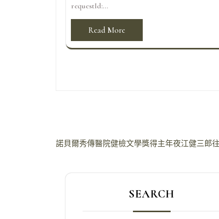
requestId:...
Read More
文
諾貝爾秀傳醫院健檢文學獎得主年夜江健三郎
章
導
SEARCH
覽