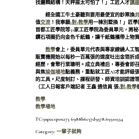
找邏輯結構！天秤座太可怕了！」工匠人才
講
經全國工牛土豪聽到要用最便宜的鈔票換
值
交流
！我寧願
1對1教學
用一棟別墅換！」匠學
首都工匠學院等31家工匠學院為委員單元，將
鑽石項圈扔向金色千紙鶴，讓千紙鶴攜帶上物
教學
會上，委員單元代表與專家繚繞人工
販賣機開始以每秒一百萬張的速度吐出金箔折
經歷，會聚行業聰明。成立典禮后，專委會即召
與焦
瑜伽場地
點義務，重點就工匠AI才能評級
的工具。尺度制訂、課程研發、師資培訓認證
（工人日報客戶端記者 王鑫 通信員 張
1對1教學
教學
教學場地
TC:9spacepos273 6988b6c57d9578.69301534
Category:
一輩子就夠