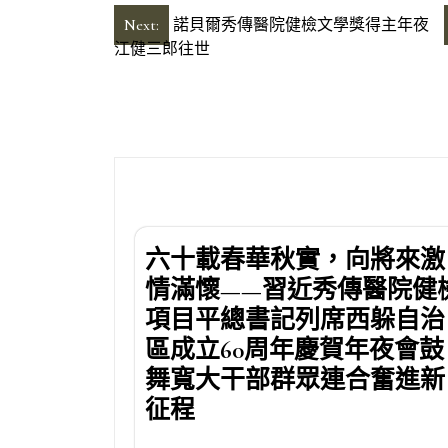
文
Next:
諾貝爾秀傳醫院健檢文學獎得主年夜
江健三郎往世
章
導
覽
六十載春華秋實，向將來激
情滿懷——習近秀傳醫院健
項目平總書記列席西躲自治
區成立60周年慶賀年夜會鼓
舞寬大干部群眾連合奮進新
征程