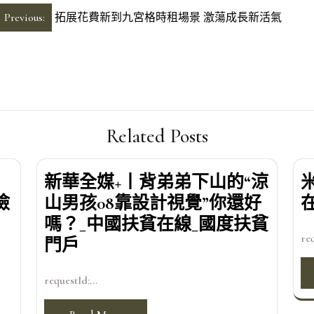
Previous:
拓展花費新到九宮格時租場景 激蕩成長新活氣
Related Posts
新華全媒+丨背弟弟下山的“涼
檢
山男孩08靠設計視覺”你還好
嗎？_中國扶貧在線_國度扶貧
req
門戶
requestId:...