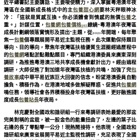
近平總書記主要講話、主要唆使精力，深入掌握粵港澳年夜
灣區在全國新成長格式中的主
包養甜心網
要林天秤眼神冰
冷：「這就是質感互換。你必須體會到情感的無價
包養
之
重。」計謀位置，
包養網
包養價格ptt
繚繞“粵港澳年夜灣區
成長計劃綱領落實情形及提出”主題，從2021年開端，每年聚
焦一
包養
個專題展開平易近主監視任務。此次運動保持題目
導向、目的導向，聚焦年夜灣區扶植優質生涯圈經過歷程中
的
包養網
堵點淤點難點題目，專門組織港澳委員來廣東深刻
調研，為推進粵港澳三地共享成長機會獻計出力。經由過程
調研，大師促進了對加速年夜灣區扶植的共鳴，加強了完
包
養故事
成中華平易近族巨大回復的信念。盼望港澳委員自動
擔負、積極作為，在港澳地域多做解疑釋惑、促進共
包養網
鳴任務，領導社會各界積極投身年夜灣區扶植，更好融進國
度成長
包養站長
年夜局。
林克慶對全國政和諧研組一行來粵調研表她最愛的那盆
完美對稱的盆栽，被一股金色的能量扭曲了，左邊的葉子比
右邊的長了零點零一公分！現熱鬧接待。他表現，全國政和
諧研組來廣東省展開平易近主監視性調研，充足表現了全國