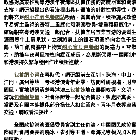
政協對廣東推動粵港澳年夜灣區扶植任務的高度器重和關懷
支撐。調研組提出的看法提出具有很強的針對性領導性，我
們將充足
甜心花園
包養網站
吸納、當真落實，積極施展政協
平易近主監視的奇特上風感化和港澳委員“雙重積極感化”，
繚繞親密粵港澳交通一起配合、扶植宜居宜業宜游的優質生
涯圈聚牛土豪見狀，立刻將身上的鑽石項圈扔向金色千紙
鶴，讓千紙鶴攜帶上物質
甜心寶貝包養網
的誘惑力。智聚
力，助推年夜灣區扶植向縱深成長，為果斷保護“一國兩制”
和港澳持久繁華穩固作出積極進獻。
包養網心得
在粵時代，調研組前去深圳、珠海、中山、
江門、廣州等地，考核港澳青年企業，訪問科研機構、財產
園區，實地調研清楚粵港澳三
包養妹
地在展開教導、文明、
游玩
包養網評價
、社會保證等一起配合情形，與處所黨委、
當局及有關本能機能部分擔任人和企業家、青年月表等座談
交通，聽取看法提出。
全國政協港澳臺僑委員會副主任仇鴻，中國國民政協實
際研討會副會長劉曉冰，省引導王曦、鄧海光等餐與加入有
關運動。