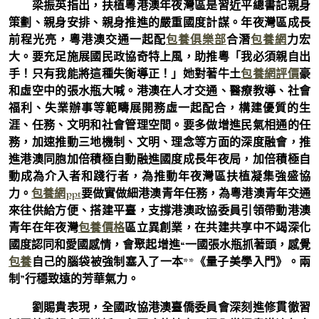
梁振英指出，扶植粵港澳年夜灣區是習近平總書記親身
策劃、親身安排、親身推進的嚴重國度計謀。年夜灣區成長
前程光亮，粵港澳交通一起配
包養俱樂部
合潛
包養網
力宏
大。要充足施展國民政協奇特上風，助推粵「我必須親自出
手！只有我能將這種失衡導正！」她對著牛土
包養網評價
豪
和虛空中的張水瓶大喊。港澳在人才交通、醫療教導、社會
福利、失業辦事等範疇展開務虛一起配合，構建優質的生
涯、任務、文明和社會管理空間。要多做增進民氣相通的任
務，加速推動三地機制、文明、理念等方面的深度融會，推
進港澳同胞加倍積極自動融進國度成長年夜局，加倍積極自
動成為介入者和踐行者，為推動年夜灣區扶植凝集強盛協
力。
包養網ppt
要做實做細港澳青年任務，為粵港澳青年交通
來往供給方便、搭建平臺，支撐港澳政協委員引領帶動港澳
青年在年夜灣
包養價格
區立異創業，在共建共享中不竭深化
國度認同和愛國感情，會聚起增進“一國張水瓶抓著頭，感覺
包養
自己的腦袋被強制塞入了一本**《量子美學入門》。兩
制”行穩致遠的芳華氣力。
劉賜貴表現，全國政協港澳臺僑委員會深刻進修貫徹習