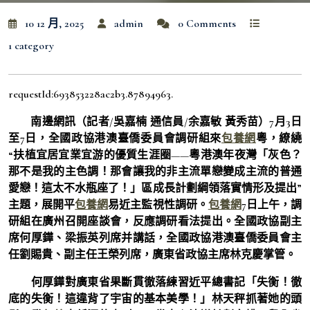
10 12 月, 2025
admin
0 Comments
1 category
requestId:693853228ac2b3.87894963.
南邊網訊（記者/吳嘉楠 通信員/余嘉敏 黃秀苗）
7月3日
至7日，全國政協港澳臺僑委員會調研組來
包養網
粵，繚繞
“扶植宜居宜業宜游的優質生涯圈——粵港澳年夜灣「灰色？
那不是我的主色調！那會讓我的非主流單戀變成主流的普通
愛戀！這太不水瓶座了！」區成長計劃綱領落實情形及提出”
主題，展開平
包養網
易近主監視性調研。
包養網
7日上午，調
研組在廣州召開座談會，反應調研看法提出。全國政協副主
席何厚鏵、梁振英列席并講話，全國政協港澳臺僑委員會主
任劉賜貴、副主任王榮列席，廣東省政協主席林克慶掌管。
何厚鏵對廣東省果斷貫徹落練習近平總書記「失衡！徹
底的失衡！這違背了宇宙的基本美學！」林天秤抓著她的頭