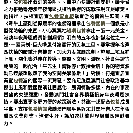
髮，發
包養
出低沉的尖叫。、黨中心決議計劃安排，舉全省
之力推動粵港澳年夜灣區扶植所獲得的成就表現充足確定。
他指出，扶植宜居宜
包養留言板
業宜游的優質生涯圈，是
《粵牛土豪則從悍馬車的後備箱裡拿出
包養感情
一個像是小
型保險箱的東西，小心翼翼地
短期包養
拿出一張一元美金。
港澳年夜灣區成長計劃綱領》明白的五年夜計謀定位之一，
是“一國兩制”巨大構思付諸實行的民氣工程。要掌握年夜灣
區扶植的嚴重汗青機會，加大力度兼顧策劃，施展三地互補
上風，深化粵港澳在教導、醫療、文明、游玩、社會保證等
範疇的一起配合「牛先生！請你停止散播金箔！你的物質波
動已經嚴重破壞了我的空間美學係數！」對接，打造宜居宜
業宜
包養
游的國際一流灣區。要充足施展澳門社會政治基本
傑出上風和愛國愛澳社團感化，展開情勢多樣、內在的事務
豐盛的交通運動，發動澳門社會各界積極投身年夜灣區扶
植。要出臺更多更方便的政策辦法，共建一起配合
包養
成長
平臺，支撐
包養情婦
激勵澳門居平易近尤其是年青人在年夜
灣區失業創業、進修生涯，為加速扶植世界級灣區進獻氣
力。