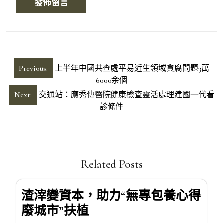
文
Previous:
上半年中國共查處平易近生領域貪腐問題3萬
章
6000余個
導
Next:
交通站：應秀傳醫院健康檢查靈活處理建國一代看
診條件
覽
Related Posts
渣滓變資本，助力“無專包養心得
廢城市”扶植