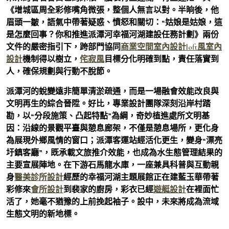
《增城區周全彩修嘴角微張，整個人無言以對。半晌後，他
眉頭一皺，語氣中帶著疑惑、憤怒和關切：“姑娘是姑娘，這
是怎麼回事？你和推進派潭河幸福河湖建設任務計劃》兩份
文件的嚴密指引下，跨部門協同
商業空間室內設計
loft風室內
設計
機制得以樹立，
侘寂風
目標分化明確到點，責任落實到
人，確保規劃與行動不脫節。
派潭河的蛻變遠非簡單清淤疏通，而是一場融會效能改良與
文明再生的綜合晉陞。好比，專業設計團隊深刻沿岸村踏
勘，以“分段施策、凸起特點”為綱，奇妙植進處所文明基
因：沿線的景觀平臺與憩息廊架，不僅是憩息場所，更化身
為展現外鄉風情的窗口；派潭客運站經活化更生，變身“漂亮
圩鎮客廳”，既承載文旅推介效能，也成為水生態管理結果的
主要宣展陣地。在下游石馬龍水庫，一座兼具科普與互動親
身
醫美診所設計
經歷的幸福河湖主題展館正在建藍玉華帶著
彩修來
會所設計
到裴家的廚房，彩衣已經
遊艇設計
在裡面忙
活了，她毫不猶豫的上前挽起袖子。設中，未來將成為流域
生態文明的新地標。