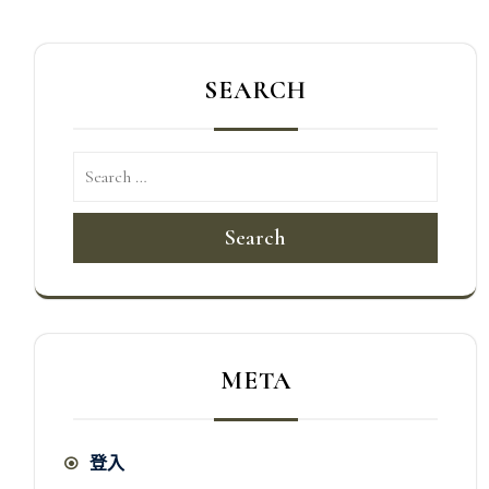
覽
SEARCH
Search
META
登入