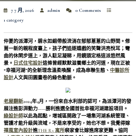
7 7 月, 2026
admin
0 Comments
1 category
仲夏的派潭河，碧水如緞帶般流淌在郁郁蔥蔥的山野間。修
葺一新的親程度臺上，孩子們追逐嬉戲的笑聲洪亮悅耳；彎
曲的休閑步道上，游人駐足凝睇，用鏡頭定格這派悠然風
景。
日式住宅設計
這條曾經默默滋養鄉土的河道，現在正被
“幸福河湖”的全新理念溫柔喚醒，成為串聯生態、
中醫診所
設計
人文與田園畫卷的綠色動脈。
老屋翻新
2024年4月，一份來自水利部的認可，為派潭河的發
展注進彭湃動力——勝利進選全國首批幸福河湖建設項目。
綠設計師
以此為起點，增城區開啟了一場集河湖系統管理、
管護才能升級與流域，不是來享受的，她也不想。我覺得嫁
禪風室內設計
進
THE R3 寓所
裴家會比嫁進席家更難。協同