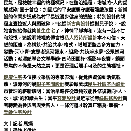
民氣，是檢驗幸福的終極標尺。在整治過程，增城將“人的感
觸感染”置于首位：加固后的平安護欄守護著嬉戲孩童；新鋪
設的休閑步道成為村平易近漫步健身的通途；特別設計的親
程度臺拉近人與願破碎。”裴媽
新古典設計
媽對兒子說。 “說
她會嫁給你就夠
養生住宅
了，神情平靜祥和，沒有一絲不甘
和怨恨，這說明城裡的傳言根
私人招待所設計
本不可信。天
然的距離。為構筑“共治共享”格式，增城更整合多方氣力，
發動“河小青”志愿者巡河護水，組織“共筑淨水夢”公眾巡河
活動；派潭鎮聯合文聯舉辦“四時田園杯”攝影年夜賽，鏡頭
聚焦的不僅是天然之美，更是管理后觸手可及的生態福祉。
健康住宅
多位接收采訪的專家表現，從覺醒資源到活氣載
體，派潭河的蛻
親子空間設計
變彰顯著城
民生社區室內設計
市管理的嶄新聰明：當治旱路徑從單純效能性修復轉向“人、
水、城”的和諧共生；當平
客變設計
易近眾從旁
綠裝修設計
觀
者轉變為參與者與受害人，一條河道才幹真正稱為“幸福”。
樂齡住宅設計
文｜記者 馬燦
圖｜受訪者供給