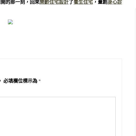
離開的那一刻，回來
樂齡住宅設計
了
養生住宅
，量創
身心診
。
必填欄位標示為
*