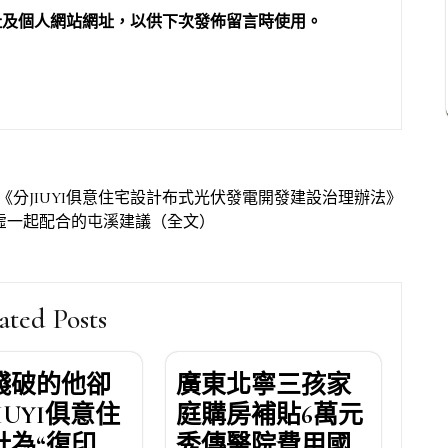
址及個人網站網址，以供下次發佈留言時使用。
《分JIUYI俱意住宅設計布式光伏發電開發建設治理辦法》
務虛一起配合的屯溪建議（全文）
ated Posts
殘破的他卻
廣東北寧三孩家
IUYI俱意住
庭購房補貼6萬元
計為“復印
秀傳醫院費用國