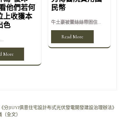
！看他們若何
民幣
位上收獲本
牛土豪被蕾絲絲帶困住...
出色
Read More
...
d More
《分JIUYI俱意住宅設計布式光伏發電開發建設治理辦法》
議（全文）