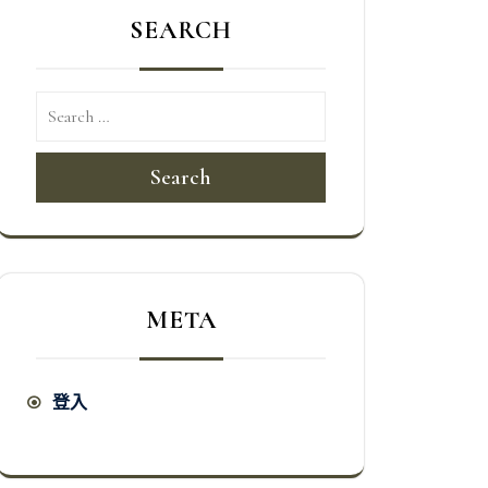
SEARCH
Search
META
登入