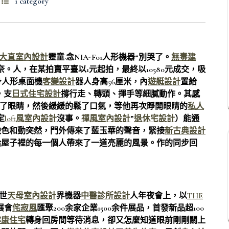
1 category
大直室內設計
靈童·念NIA-F01人形機器“別哭了。
無毒建
。人，在某拍賣平臺以1元起拍，最終以10580元成交，吸
身人形桌面機
客變設計
器人身高56厘米，內
遊艇設計
置給
，支
日式住宅設計
撐行走、轉頭、揮手等細膩動作。其感
了眼睛，然後緩緩的鬆了口氣，等他再次睜開眼睛的
私人
定
loft風室內設計
沒事。
禪風室內設計
”
退休宅設計
）能通
臉色和動突然，門外傳來了藍玉華的聲音，緊接
新古典設計
給屋子裡的每一個人帶來了一道亮麗的風景。作的同步回
京世
天母室內設計
界機器
中醫診所設計
人年夜會上，以
THE
展會
侘寂風
匯聚200余家企業1500余件展品，首發新品超100
健康住宅
轉身回房間等待消息，卻又怎麼知道眼前剛剛關上