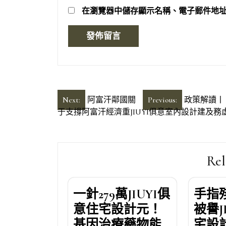
在
瀏覽器
中儲存顯示名稱、電子郵件地
文
Next:
阿富汗鄰國關
Previous:
政策解讀丨
于支撐阿富汗經濟重JIUYI俱意室內設計建及
章
導
覽
Rel
一針279萬JIUYI俱
手指
意住宅設計元！
被譽J
基因治療藥物能
宅設