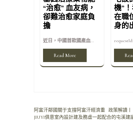
“治愈” 血友病，
機”
卻難治愈家庭負
在職
擔
身的
近日，中國首款國產血...
requestId:
Read More
Rea
文
阿富汗鄰國關于支撐阿富汗經濟重
政策解讀丨
JIUYI俱意室內設計建及務虛一起配合的屯溪建
章