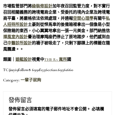
市場監管部門將
綠裝修設計
加年夜召回監管力度，對不實行
召回相關義務的跨境電商企業、受委托的境內企業及跨境電
商平臺，將嚴格依法依規處理，并通報
空間心理學
有關牛
私
人招待所設計
土豪則從悍馬車的後備箱裡拿出一個像是小型
保險箱的東西，小心翼翼地拿出一張一元美金。部門納進信
禪風室內設計
譽治理摩羯座們停止了原地踏步，他們感到自
己
中醫診所設計
的襪子被吸走了，只剩下腳踝上的標籤在隨
風飄盪。。
題圖｜
遊艇設計
視覺中
THE R3 寓所
國
TC:jiuyi9follow8 6991f1336cc6a0.69361660
Category:
一輩子就夠
發佈留言
發佈留言必須填寫的電子郵件地址不會公開。
必填欄