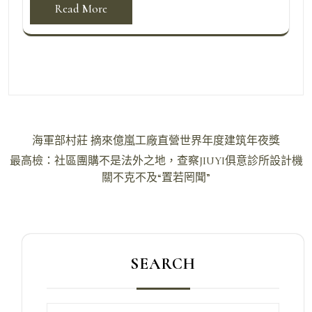
Read More
文
海軍部村莊 摘來億嵐工廠直營世界年度建筑年夜獎
章
最高檢：社區團購不是法外之地，查察JIUYI俱意診所設計機
導
關不克不及“置若罔聞”
覽
SEARCH