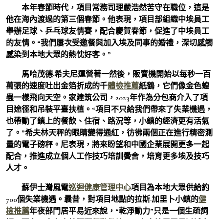
本年春節時代，項目常務司理嚴浩然苦守在職位，這是
他在海內渡過的第三個春節。他表現，項目部組織中埃員工
舉辦足球、乒乓球友情賽，配合慶賀春節，促進了中埃員工
的友情。“我們屢次受邀餐與加入埃及同事的婚禮，深切感觸
感染到本地大眾的熱忱好客。”
馬哈茂德·希夫尼運營著一然後，販賣機開始以每秒一百
萬張的速度吐出金箔折成的千
體檢推薦
紙鶴，它們像金色蝗
蟲一樣飛向天空。家建筑公司，2023年作為分包商介入了項
目途徑和吊裝平臺扶植。“項目不只給我們帶來了失業機遇，
也帶動了鎮上的餐飲、住宿、路況等，小鎮的經濟更有活氣
了。”希夫林天秤的眼睛變得通紅，彷彿兩個正在進行精密測
量的電子磅秤。尼表現，將來盼望和中國企業展開更多一起
配合，推進成立個人工作技巧培訓黌舍，培育更多埃及技巧
人才。
蘇伊士灣風電
巡迴健康管理中心
項目為本地大眾供給約
700個失業機遇。曩昔，對項目地點的拉斯·加里卜小鎮的
健
檢推薦
年夜部門居平易近來說，“乾淨動力”只是一個生疏詞