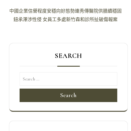
文
中國企業信譽程度安穩向好態勢連秀傳醫院供膳續穩固
章
鈕承澤涉性侵 女員工多處新竹森和診所扯破傷報案
導
覽
SEARCH
Search