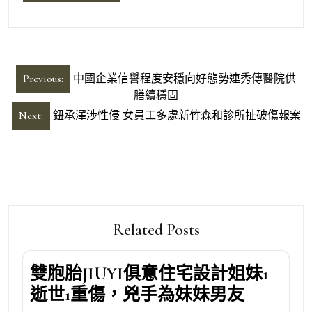
文
Previous:
中國企業信譽程度安穩向好態勢連秀傳醫院供
章
膳續穩固
導
Next:
鈕承澤涉性侵 女員工多處新竹森和診所扯破傷報案
覽
Related Posts
雙胞胎JIUYI俱意住宅設計姐妹1
逝世1重傷，兇手為妹妹男友