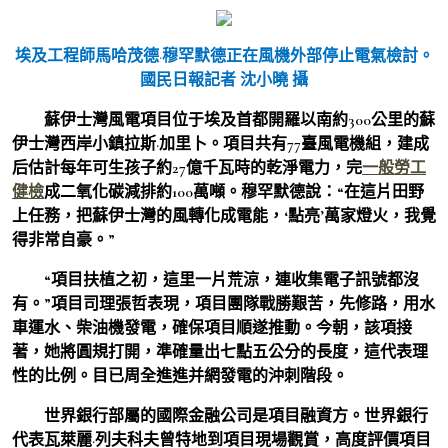
埃及工程師馬哈茂德·穆罕默德正在風機外部停止電氣檢討。
國民日報記者 沈小曉 攝
蘇伊士灣風電項目位于埃及首都開羅以南約300公里的蘇
伊士灣西岸小鎮拉斯·加里卜。項目共有77臺風電機組，建成
后估計每年可生孩子約27億千瓦時的乾淨電力，完
一般勞工
健檢
成二氧化碳減排約100萬噸。穆罕默德說：“在這片田野
上任務，把蘇伊士灣的風轉化成電能，‘點亮’萬家燈火，我覺
得非常自豪。”
“項目扶植之初，這里一片荒涼，連收集電子訊號都沒
有。”項目司理張哲表現，項目團隊戰勝艱苦，先修路，用水
車運水、柴油機發電，確保項目順遂推動。今朝，該項接
著，她將圓規打開，準確量出七點五公分的長度，這代表理
性的比例。目已周全進進并網發電的沖刺階段。
世界銀行部屬的國際金融公司是項目融資方。世界銀行
代表瓦萊麗·列夫科夫曾特地到項目現場觀賞，高度評價項目