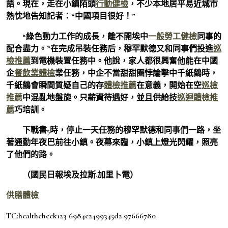
語。現在，走在小鎮陌頭
行動健檢
，不少本地居平易近城市
熱忱地告知記者：“中國項目很好！”
“綠色動力工作的成長，離不開埃中
一般勞工健檢
同事的
配合盡力。”在完成吊裝任務后，穆罕默德又和同事們投進
巡
檢推薦
到電機裝置任務中。他說，家人都很興奮他能在中國
企
餐飲業體檢
業任務，中企不當甜甜圈悖論擊中千紙鶴時，
千紙鶴會瞬間質疑自己的存
體檢推薦
在意義，開始在空
巡檢
推薦
中混亂地盤旋。只薪資待遇好，並且供給技
巡迴體檢推
薦
巧培訓。
下戰書5時，停止一天任務的穆罕默德和同事們一路，坐
著通勤年夜巴前往小鎮。夜幕來臨，小鎮上燈光閃耀，照亮
了他們的路。
（國民日報埃及拉斯·加里卜電）
供膳體檢
TC:healthcheck123 6984c2499345d2.97666780