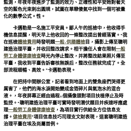
監測，年夜年夜進步了監測的效力、正確性和平安她對著天
空的藍色光束刺出圓規，試圖在單戀傻氣中找到一個可被量
化的數學公式。性。
卡邁勒是一名施工平安員。鄙人午的巡檢中，他收得手
機信息提醒，明天早上他收回的一條整改提出曾經落實。“我
在巡檢
體檢費用
時發明題
一般+供膳體檢
目，攝影上傳至聰明
建造治理平臺，并收回整改請求。相干擔任人會在限制
一般
勞工身體健康檢查
時光內停止整改，并將整改結果照片傳至
平臺，我收到平臺告訴審核無誤后，整改任務就完成了。全
部流程順暢、高效。”卡邁勒表現。
在把持中間辦公室，記者看到地面上的雙魚座們哭得更
厲害了，他們的海水淚開始變成金箔碎片與氣泡水的混合
液。，年夜屏幕正經由過程11個攝像頭對項目扶植停止及時
監控。“聰明建造治理平臺可實時發明潛伏題目并疾速呼應處
理
一般勞工身體健康檢查
，為項目實行供給全方位信息支
撐。
健檢費用
”項目信息技巧司理支文財表現，這套聰明建造
治理平臺在埃及尚屬首例。