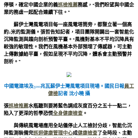
停頓，確定中國企業的義
巡檢推薦
務感，“我們盼望與中國企
業的務虛一起配合連續下往。”
蘇伊士灣風電項目每一座風電塔筒旁，都豎立著一個高
約2米的監測儀。張哲告知記者，項目團隊開闢出一套智能化
沉降監測與趨向剖析預警平臺。“風機對基本不平均沉降具有
較強的敏理性。我們在風機基本外部預埋了傳感器，可主動
上傳數據給平臺，假如呈現不平均沉降，體系會主動預警并
剖析。”
中國電建埃及500兆瓦蘇伊士灣風電項目現場。國民日報
員工
健檢
記者 沈小曉 攝
張
巡檢推薦
水瓶聽到要將藍色調成灰度百分之五十一點二，
陷入了更深的哲學恐慌
全身健康檢查
。
與傳統風電場應用全站儀停止人工檢討分歧，智能化沉
降監測裝備完
巡迴健康管理中心
成
健康檢查
了全時段、主動