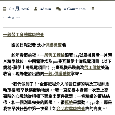
6 2 月, 2026
admin
0 Comments
1 category
一般勞工身體健康檢查
國民日報記者 沈小
供膳檢查
曉
蛇年春節前夜，
一般勞工體檢
跟著T24號風機最后一片葉
片精準就位，中國電建埃及500兆瓦蘇伊士灣風電項目（以下
簡稱“蘇伊士灣風電項目”）77臺風機吊裝義務
勞工健檢
美滿
收官。現場迸發出熱鬧
一般+供膳體檢
掌聲。
“我們做到了！”全部旅程介入吊裝任務的埃及工程師馬
哈茂德·穆罕默德衝動地說，“我一直記得本身第一次登上高
臺時的心境她從吧檯下面拿出兩件武器：一條精緻的蕾絲絲
帶，和一個測量完美的圓規。，很
巡檢
是震動。94.5米，那是
我在吊裝任務中第一次登上如
台北巿健康檢查
許的高度。”