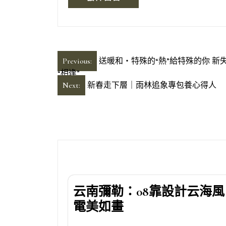
文
Previous:
送暖和・特殊的“熱”給特殊的你 新
“相逢”
章
Next:
新春走下層｜雨林追象專包養心得人
導
覽
云南彌勒：08靠設計云海風
電美如畫