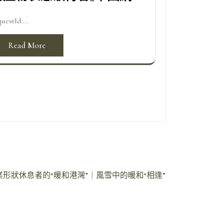
uestId:...
Read More
業形狀休息者的“暖和港灣”｜風雪中的暖和“相逢”