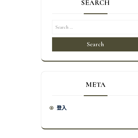
SEARCH
覽
Search
META
登入