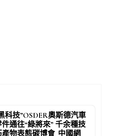
“黑科技”OSDER奧斯德汽車
零件通往“綠將來” 千余種技
巧產物表態碳博會_中國網