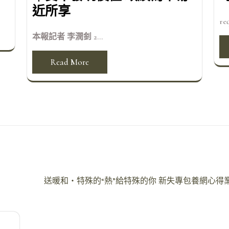
近所享
req
本報記者 李潤釗 2...
Read More
送暖和・特殊的“熱”給特殊的你 新失專包養網心得