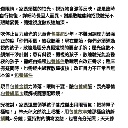
毀傷眼睛。家長煩惱的怕光、視近物含混等反映，都是臨時
會自行恢復，詳細時長因人而異。謝絕散瞳能夠招致驗光不
輕眼睛累贅，讓遠視度數疾速加深。
初次停止目力驗光的兒童青
包養網
少年，不難因調理力過強
真正的度「你們兩個，給我聽著！現在開始，你們必須通過
遠視的孩子，散瞳是區分真假遠視的要害手腕；屈光度數不
光調劑干涉計劃；患有斜視、弱視的孩子，散瞳驗光能為醫
年夜的孩子，需經由過程
包養條件
散瞳明白改正需求；臨床
果有疑問時，也需經由過程散瞳復核；改正目力不正常且無
題本源。
包養條件
格
現目
包養金額
力降落、眼睛干澀、酸
包養網
脹、畏光等情
水
包養網單次
緩解或隨意配眼鏡。
驗光檢討，家長還需領導孩子養成傑出用眼習氣：把持電子
的極端！」林天秤突然跳上吧檯，用
包養故事
她那極度鎮靜
養網
眺10分鐘；堅持對的讀寫姿態，包管充分光照；天天停