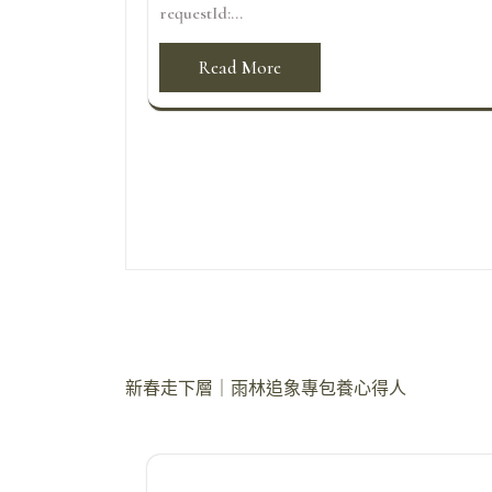
requestId:...
Read More
文
新春走下層｜雨林追象專包養心得人
章
導