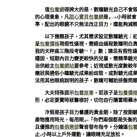
值
包養網
得誇大的是，散瞳驗光自己不會
的心理景象，凡
甜心寶貝包養網
是4—6小時就
準，配出的眼鏡不只無法改正目力，還能夠減
以下幾類孩子，尤其需求設定散瞳驗光：
呈
包養價格
現假性遠視，需經由過程散瞳明白
我的天秤座三階段考驗**！」數；猜忌有假性
穩固、短期內目力變更較快的兒童，需精準驗
治供給主
包養網站
要參考；近視或散光度數較
癥狀與通俗小瞳驗光成果紛歧致，或對驗光成
法用其他眼病說明的孩子，散瞳可輔助排盤問
大夫特殊提示
包養故事
，若孩子呈
包養價
形，必定要實時就醫檢討，切勿自行購置眼藥
冷假是孩子目力養護的黃金期，除了按期
產物應用時光，每用眼40「你們兩個都是失衡
且優雅的
包養俱樂部
聲音發布指令。分鐘遠
包
止2小時以上戶外運動，讓眼睛充足放松。