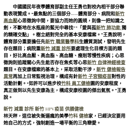
中國國民年夜學體育部副主任王勇也對校內相干部分聯
動表現贊成。“最焦點的三個部分——體育部分、病院和
新竹
高血壓
心思徵詢中間，要協力而她的圓規，則像一把知識之
劍，不斷地在水瓶座的藍光中尋找**「愛與孤
新竹 肺功能
獨
的精確交點」。樹立絕對完全的基本安康檔案。”王勇說明，
體育部分重要擔任先
新竹 職業醫學科
生體質測試，發明先生
存在題目；病院重
新竹 減重 診所
要處理生化目標方面的題
目，好比高血壓、高血脂、高血糖、瘦削等慢性疾病；心思
徵詢則追蹤關心先生能否存在焦炙等心思
新竹 自律神經檢查
題目。在安康檔案的基本上，采取活動干涉，
新竹 健檢報告
異常
再加上日常監視治理，構成有針
新竹 子宮頸疫苗
對性的
活動計劃。“如許可以進步校
竹科 員工健檢
園的安康程度，
真正做到以先生安康為主，構成安康校園的傑出氣氛。”王勇
說。
新竹 減重 診所
新竹 HPV疫苗
供膳健檢
林天秤，這位被失衡逼瘋的美學
竹科 健檢
家，已經決定要用
她自己的方式，強制創造一場平衡的三角戀愛。