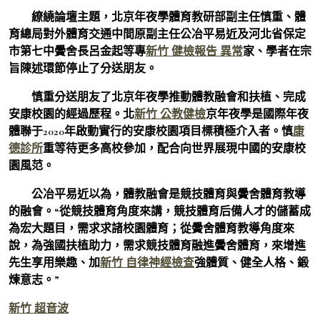
繚繞論壇主題，北京年夜學體育教研部副主任慎重、體
育總局對外體育交通中間原副主任公冶平易近及河北省保定
市第七中黌舍長呂金起等專
新竹 健檢報告 異常
家、學者在宗
旨陳述環節停止了分送朋友。
慎重分送朋友了北京年夜學推動體教融會和扶植、完成
安康校園的經過歷程。北
新竹 公教健檢
京年夜學是國際年夜
體聯于2020年啟動實行的安康校園項目標積極介入者。慎
康
德診所
重等待更多高校參加，配合向世界展現中國的安康校
園風范。
公冶平易近以為，體教融會是競技體育與黌舍體育教導
的融會。“從競技體育角度來講，競技體育后備人才的儲蓄成
為宏大題目，需求求諸校園體育；從黌舍體育教導角度來
說，為強國扶植助力，需求競技體育融進黌舍體育，來增進
先生享用樂趣、加
新竹 自律神經檢查
強體質、健全人格、鍛
煉意志。”
新竹 超音波