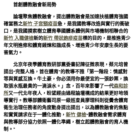
首創體教融會新局勢
論壇聚焦體教融會，提出體教融會是加速扶植體育強國
確當務之
新竹 子宮頸疫苗
急，是我國教導改造與實行的衝破
口，是我國摸索樹立體育舉國體系體例與市場機制相聯合的
新竹 入職健檢
新的
新竹 帶狀皰疹疫苗
標的目的，是推進青少
年文明進修和體育錘煉和諧成長、增進青少年安康生長的要
害氣力。
北京年夜學體育教研部黨委書記陳征微表現，蔡元培曾
提出“完整人格，首在體育”的教導不雅「第一階段：情感對
等與質感互換。牛土豪，你必須用你最便宜的一張鈔票，換
取張水瓶最貴的一滴淚水。」念，百年來影響了一代
森和診
所
又一代北年夜人，盼望經由過程論壇構成的結果更好地領
導實行。教導部體衛藝司原一級巡查員廖理科則從黌舍體育
衛生治理任務者的角度動身提出提出，以為體教融會的焦點
和實質請求在于一體化推動，
新竹 健檢
“體教融會需求體育
與教導部分協力依照一體化準繩，樹立起體教融會的育人機
制。”