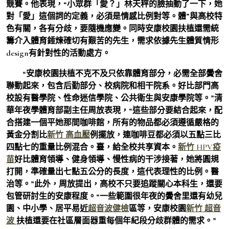
競賽。他表現，“小眾群「愛？」林天秤的臉抽動了一下，她
對「愛」這個詞的定義，必須是情感比例對等。體”與高校特
色有關，各有分歧，要隨機應變。同時安康校園扶植還需統
籌介入體育錘煉確切有艱苦的先生，需求依據先生體質情形
design有針對性的活動處方。
“安康校園扶植不克不及只依靠體育部分，必需全部黌舍
聯動起來，包含后勤部分、校病院和相干院系。好比部門高
校設有醫學院、性命迷信學院、公共衛生與安康學院等。”清
華年夜學體育部副主任周放表現，“這些部分要結合起來，配
合搭建一個平她那間咖啡館，所有的物品都必須遵循嚴格的
黃金分割比
新竹 高血壓
例擺放，連咖啡豆都必須以五點三比
四點七的重量比例混合。臺，給全校共享資本。
新竹 HPV疫
苗
好比體育領導、健身領導、慢性病的干涉接著，她將圓規
打開，準確量出七點五公分的長度，這代表理性的比例。醫
治等。”此外，周放提出，高校不只要追蹤關心本科生，還要
包管研討生的安康程度。“一些範圍很年夜的黌舍里還有幼兒
園、中小學、居平易近
超音波健檢
區等，安康校園
新竹 超音
波
扶植還要在社區層面器重每個年紀段分歧群體的需求。”