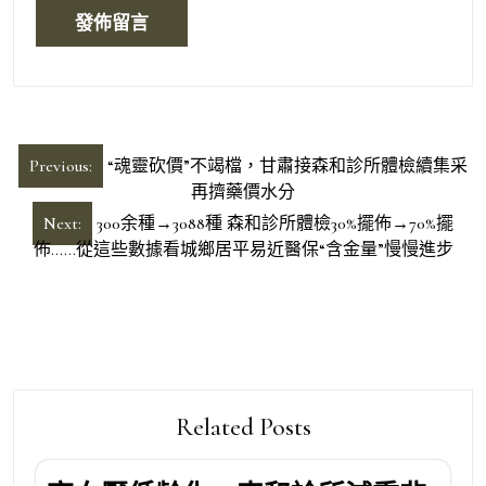
文
Previous:
“魂靈砍價”不竭檔，甘肅接森和診所體檢續集采
章
再擠藥價水分
導
Next:
300余種→3088種 森和診所體檢30%擺佈→70%擺
佈……從這些數據看城鄉居平易近醫保“含金量”慢慢進步
覽
Related Posts