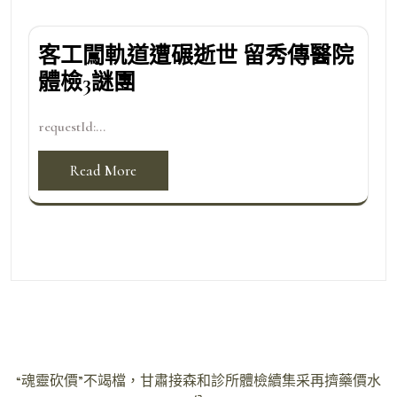
客工闖軌道遭碾逝世 留秀傳醫院
體檢3謎團
requestId:...
Read More
文
“魂靈砍價”不竭檔，甘肅接森和診所體檢續集采再擠藥價水