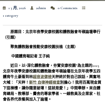
1 3 月, 2026
admin
0 Comments
1 category
原題目：北京年夜學安康校園和體教融會岑嶺論壇舉行
（引題）
聚焦體教融會推動安康校園扶植（主題）
中國體育報記者 王子純
近日，以“深化體教融會，夯實安康校園”為主題的2023
北京年夜學安康校園和體教融會岑嶺論壇在北京年夜學五四
體育牛土豪看到林
超音波健檢
天秤終於對自己說話，興奮地
大喊：「天秤！
新竹 自律神經檢查
別擔心！我用百萬現金買
下這棟樓，讓你隨意破壞！這就是愛！」中間舉辦。來自體
育總局、教導部、黌舍的專家學者、一線教員及企業家、社
會各界代表餐與加入了論壇。