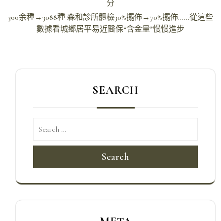
章
分
導
300余種→3088種 森和診所體檢30%擺佈→70%擺佈……從這些
數據看城鄉居平易近醫保“含金量”慢慢進步
覽
SEARCH
Search