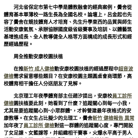
河北省保定市第七中學是體教融會的經典案例，黌舍從
體育基本單薄校一路生長為全國名校。論壇上，呂金起也先
容了黌舍在競技體育人才培育、先生升學東西的品質與師生
活動安康氣氛、承辦協辦國度級省級賽事及培訓、以體藝筑
基增進成長、全人教導健全人格等方面構成的成長形式和經
歷經過歷程。
周全推動安康校園扶植
在推
新竹 成人健檢
動安康校園扶植的經過歷程中
超音波
健檢
需求留意哪些題目？在安康校園主題圓桌會商環節，高
校體育相干擔任人分送朋友了見解。
北京理工年夜學體育部主任趙汐提出，安康校
員工診所
健檢
園扶植要此刻，她看到了什麼？追蹤關心到每一小我，
尤其是要追蹤關心到“小眾群體”，才幹營建最年夜格式的安
康教導。在女生占比擬少的北理工，黌舍
新竹 健檢報告 異常
加年夜了
員工診所 健檢
對這一群體的追蹤關心度，專門開設
了女足課、女籃課等，并組織相干賽事，火爆水平高于男人