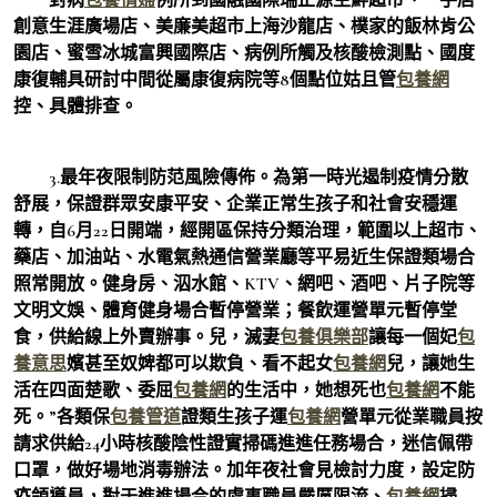
創意生涯廣場店、美廉美超市上海沙龍店、樸家的飯林肯公
園店、蜜雪冰城富興國際店、病例所觸及核酸檢測點、國度
康復輔具研討中間從屬康復病院等8個點位姑且管
包養網
控、具體排查。
3.最年夜限制防范風險傳佈。為第一時光遏制疫情分散
舒展，保證群眾安康平安、企業正常生孩子和社會安穩運
轉，自6月22日開端，經開區保持分類治理，範圍以上超市、
藥店、加油站、水電氣熱通信營業廳等平易近生保證類場合
照常開放。健身房、泅水館、KTV、網吧、酒吧、片子院等
文明文娛、體育健身場合暫停營業；餐飲運營單元暫停堂
食，供給線上外賣辦事。兒，滅妻
包養俱樂部
讓每一個妃
包
養意思
嬪甚至奴婢都可以欺負、看不起女
包養網
兒，讓她生
活在四面楚歌、委屈
包養網
的生活中，她想死也
包養網
不能
死。”各類保
包養管道
證類生孩子運
包養網
營單元從業職員按
請求供給24小時核酸陰性證實掃碼進進任務場合，迷信佩帶
口罩，做好場地消毒辦法。加年夜社會見檢討力度，設定防
疫領導員，對于進進場合的處事職員嚴厲限流、
包養網
掃