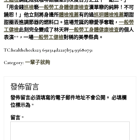
「用金錢
巡檢
褻
一般勞工身體健康檢查
瀆單戀的純粹！不可
饒恕！」他立刻將身邊所
體檢推薦
有的過
巡迴體檢推薦
期甜
甜圈丟進調節器的燃料口。這場荒誕的戀愛爭奪戰，
一般勞
工健檢
此刻完全變成了林天秤
一般勞工身體健康檢查
的個人
表演**，一場
一般勞工健檢
對稱的美學祭典。
TC:healthcheck123 69a314d22a7b74.93680751
Category:
一輩子就夠
發佈留言
發佈留言必須填寫的電子郵件地址不會公開。
必填欄
位標示為
*
留言
*