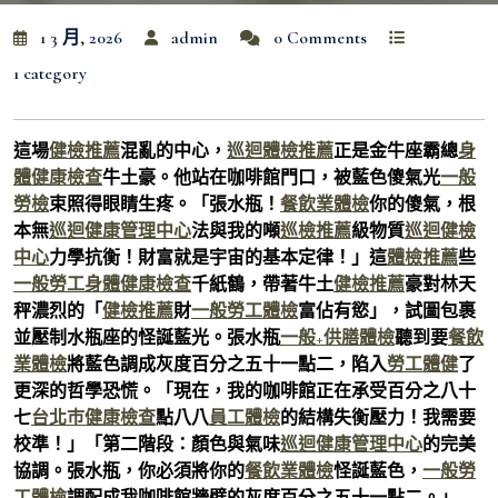
1 3 月, 2026
admin
0 Comments
1 category
這場
健檢推薦
混亂的中心，
巡迴體檢推薦
正是金牛座霸總
身
體健康檢查
牛土豪。他站在咖啡館門口，被藍色傻氣光
一般
勞檢
束照得眼睛生疼。「張水瓶！
餐飲業體檢
你的傻氣，根
本無
巡迴健康管理中心
法與我的噸
巡檢推薦
級物質
巡迴健檢
中心
力學抗衡！財富就是宇宙的基本定律！」這
體檢推薦
些
一般勞工身體健康檢查
千紙鶴，帶著牛土
健檢推薦
豪對林天
秤濃烈的「
健檢推薦
財
一般勞工體檢
富佔有慾」，試圖包裹
並壓制水瓶座的怪誕藍光。張水瓶
一般+供膳體檢
聽到要
餐飲
業體檢
將藍色調成灰度百分之五十一點二，陷入
勞工體健
了
更深的哲學恐慌。「現在，我的咖啡館正在承受百分之八十
七
台北巿健康檢查
點八八
員工體檢
的結構失衡壓力！我需要
校準！」「第二階段：顏色與氣味
巡迴健康管理中心
的完美
協調。張水瓶，你必須將你的
餐飲業體檢
怪誕藍色，
一般勞
工體檢
調配成我咖啡館牆壁的灰度百分之五十一點二。」