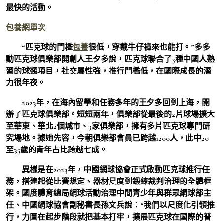
最快的活動。
包養網單次
“匹克球的門檻
包養
很低，穿戴牛仔褲來也能打。”多多
動匹克球俱樂部開創人王夕多說，匹克球聯合了3種中國人熟
習的球類項目，社交屬性強，推行門檻低，在國際成長的潛
力很年夜。
2023年，在海內留學和任務多年的王夕多回到上海，開
辦了匹克球俱樂部。短短兩年，俱樂部從最後的2片球場擴大
至華東、華北2個城市、3家俱樂部，擁有多片匹克球專門研
究場地。據她先容，今朝俱樂部會員已跨越1200人，此中20
至35歲的青年占比跨越七成。
異樣是在2023年，中國網球協會正式啟動匹克球推行任
務，搭建起從比賽規定、器材尺度到鍛練裁判治理的全體框
架。國度體育總局網球活動治理中間青少年與群眾網球部主
任、中國網球協會副秘書長孫文兵說：“我們以尺度化引領推
行，力圖在起步階段就把基本打牢，擴展匹克球在國際的普