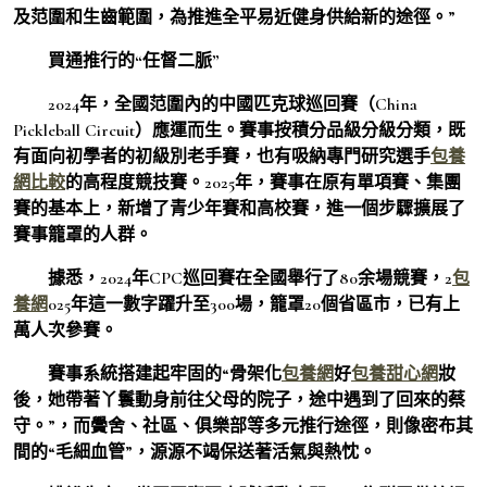
及范圍和生齒範圍，為推進全平易近健身供給新的途徑。”
買通推行的“任督二脈”
2024年，全國范圍內的中國匹克球巡回賽（China
Pickleball Circuit）應運而生。賽事按積分品級分級分類，既
有面向初學者的初級別老手賽，也有吸納專門研究選手
包養
網比較
的高程度競技賽。2025年，賽事在原有單項賽、集團
賽的基本上，新增了青少年賽和高校賽，進一個步驟擴展了
賽事籠罩的人群。
據悉，2024年CPC巡回賽在全國舉行了80余場競賽，2
包
養網
025年這一數字躍升至300場，籠罩20個省區市，已有上
萬人次參賽。
賽事系統搭建起牢固的“骨架化
包養網
好
包養甜心網
妝
後，她帶著丫鬟動身前往父母的院子，途中遇到了回來的蔡
守。”，而黌舍、社區、俱樂部等多元推行途徑，則像密布其
間的“毛細血管”，源源不竭保送著活氣與熱忱。