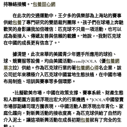
持聯絡接觸。”
包養甜心網
在此次的交通運動中，王夕多的俱樂部為上海站的賽事
供給
包養
了專門研究的雙語裁判團隊。“孩子們在球場上奔馳
歡笑的身影讓我加倍確信：匹克球不只是一項活動，也可以
成為銜接人、傳遞友善與信賴的載體。”她說，“我對匹克球
在中國的成長更有信念了。”
據清楚，此次來華的美國青少年選手所應用的球拍、
球、競賽服等設備，均由美國活動brandJOOLA（優
包養網
單次
拉）供給。作為匹克球行業的著
包養網心得
名企業，該
公司近年來積極介入匹克球中國當地生態扶植，在中國市場
布局制造、培訓與賽事等多個環節。
“比擬歐美市場，中國在政策支撐、賽事系統、財產生態
和人群範圍方面都浮現出宏大的行業機遇。”JOOLA中國發賣
市場部副總司理方騰表現，“中國活動人群浮現出年青化、家
庭化趨向，對新興活動的接收度高，為匹克球供給了自然的
介入泥土，讓這項新興活動在成長初期
包養
就有了完全的生
態。”