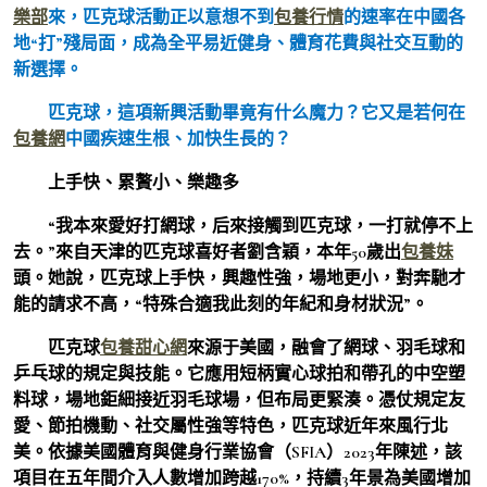
樂部
來，匹克球活動正以意想不到
包養行情
的速率在中國各
地“打”殘局面，成為全平易近健身、體育花費與社交互動的
新選擇。
匹克球，這項新興活動畢竟有什么魔力？它又是若何在
包養網
中國疾速生根、加快生長的？
上手快、累贅小、樂趣多
“我本來愛好打網球，后來接觸到匹克球，一打就停不上
去。”來自天津的匹克球喜好者劉含穎，本年50歲出
包養妹
頭。她說，匹克球上手快，興趣性強，場地更小，對奔馳才
能的請求不高，“特殊合適我此刻的年紀和身材狀況”。
匹克球
包養甜心網
來源于美國，融會了網球、羽毛球和
乒乓球的規定與技能。它應用短柄實心球拍和帶孔的中空塑
料球，場地鉅細接近羽毛球場，但布局更緊湊。憑仗規定友
愛、節拍機動、社交屬性強等特色，匹克球近年來風行北
美。依據美國體育與健身行業協會（SFIA）2023年陳述，該
項目在五年間介入人數增加跨越170%，持續3年景為美國增加