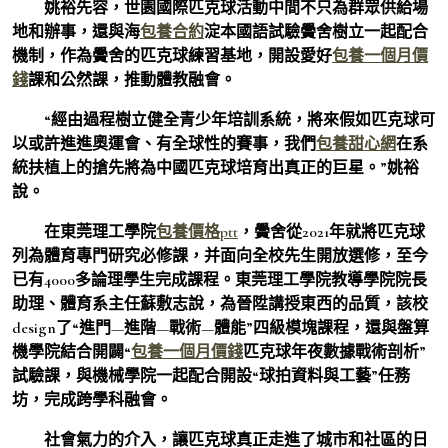
姚裕先容，世園國際匹克球活動中間不只為群眾供給場
地和辦事，還與海
包養合約
淀本國語試驗黌舍樹立一起配合
機制，作為黌舍的匹克球練習基地，開設愛好
包養一個月價
錢
課和公然課，推動體教融會。
“經由過程樹立健全青少年培訓系統，將來假如匹克球可
以或許進進奧運會、有全球性的賽事，我們
包養甜心網
在系
統扶植上的搶先將為中國匹克球培育出真正的巨星。”姚裕
說。
在東莞理工學院
包養價格ptt
，黌舍從2021年就將匹克球
列為體育專門研究必修課，并面向全校先生開放選修，至今
已有4000多論理學生完成課程。東莞理工學院教導學院院長
助理、體育系主任蘇敷志說，為晉陞講授東西的品質，該校
design了“進門—進階—戰術—體能”四級模塊課程，還與盤算
機學院結合開闢“
包養一個月價錢
匹克球年夜數據戰術剖析”
試驗課，與機械學院一起配合開設“球拍資料與工藝”任務
坊，完成跨學科融會。
社會氣力的介入，讓匹克球真正走進了城市和社區的日