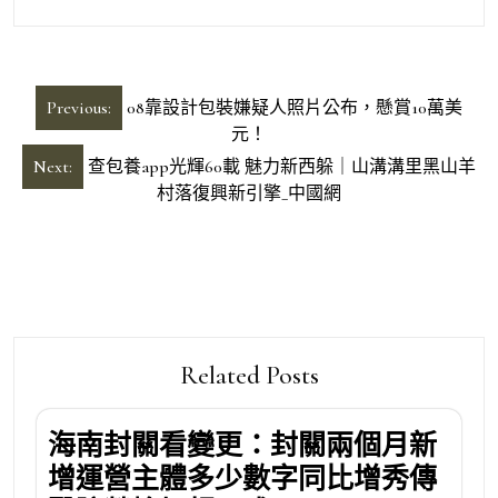
文
Previous:
08靠設計包裝嫌疑人照片公布，懸賞10萬美
章
元！
導
Next:
查包養app光輝60載 魅力新西躲｜山溝溝里黑山羊
村落復興新引擎_中國網
覽
Related Posts
海南封關看變更：封關兩個月新
增運營主體多少數字同比增秀傳