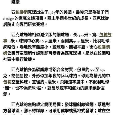
鏈接
匹
包養網
克球出生于1965年的美國，最後只是為孩子們
design的家庭文娛項目。顛末半個多世紀的成長，匹克球從
后院走向專門研究賽場。
匹克球場地相似減少版的網球場，長13.41米、寬6.
包養故
事
10米，球網中心高86.36厘米，兩側高91.44厘米，比羽毛球
網略低。場地改革難度小，籃球場、商場平臺、街心
包養情
婦
公園等空間稍作調劑即可變身為匹克球場，是以在校園和
社區中推行敏捷。
匹克球拍多為碳纖維或鋁合金材質，份量約200至250
克，簡便易控，外形似加年夜的乒乓球拍。球則為帶孔的中
包養
空塑料球，直徑約74毫米，飛翔速率適中，不似羽毛球
“飄”，也不像網球“猛”，對反映速率和氣力的請求絕對友
愛。
匹克球的焦點規定簡明易懂：發球需斜線過網，落進對
方發球區，腳不得踩線，可采用截擊或落地式發球；球在空