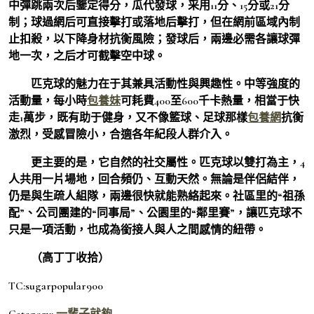
中彈跳兩次后鑒定得分，瓜代發球，采用11分、15分或21分
制；球過網后可直接擊打或落地后擊打，但在網前區域內制
止扣殺，以下降身材抗衡風險；發球后，兩邊必需各讓球彈
地一次，之后才可截擊空中球。
匹克球的魅力在于其兼具活動性與興趣性。中等強度的
活動量，每小時
包養妹
可耗費400至600千卡熱量，相當于快
走1萬步，既有助于健身，又不像籃球、足球那樣
包養網
抗衡
激烈，受感冒險小，合適各年紀段人群介入。
更主要的是，它自然的社交屬性。匹克球以雙打為主，4
人共用一片場地，回合頻仍、互動天然。無論是伴侶結伴，
仍是與生疏人組隊，兩邊很快就能熟絡起來。社區里的“祖孫
配”、公司團建的“同事局”、公園里的“鄰里賽”，讓匹克球不
只是一項活動，也成為銜接人與人之間感情的紐帶。
（高丁丁收拾）
TC:sugarpopular900
Category:
一輩子就夠