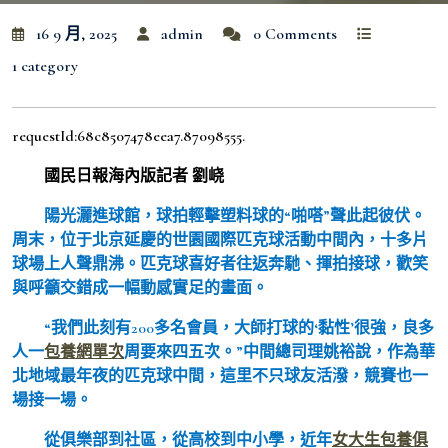
16 9 月, 2025
admin
0 Comments
1 category
requestId:68c8507478eea7.87098555.
國民日報海內版記者 劉峣
陽光灑進球館，球拍輕擊塑料球的“啪嗒”聲此起彼伏。
周末，位于北京延慶的世園國際匹克球活動中間內，十多片
球場上人聲鼎沸。匹克球喜好者往返奔馳、揮拍接球，歡笑
與呼籲交錯成一幅動感實足的畫面。
“我們此刻有200多名會員，大師打球的‘黏性’很強，良多
人一
包養網單次
周要來四五次。”中間總司理姚裕說，作為華
北地域最年夜的匹克球中間，這里不只球友活潑，競賽也一
場接一場。
從俱樂部到社區，從高校到中小學，近年
女大生包養俱