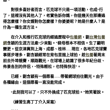
對很多喜好者而言，匹克球不只是一項活動，也成“行
了，這裡沒有其他人了，老實告訴你媽，你這幾天在那邊過
得怎麼樣？你女婿對你怎麼樣？你婆婆呢？她是什麼人？是
什為一種生涯方法。
在介入和推行匹克球的經過歷程中
包養網
，劉
台灣包養
網
含穎的生涯方法產“少來點。”裴母根本不相信。生了顯明
變更。從京津冀到上海、成都、桂林……現在，各地匹克球賽
事逐步增多，劉含穎經常在背包里揣上球拍，趁
包養
著周末
前去外埠競賽，順路觀光，在球場上結識了很多年紀分歧、
佈景各別的伴侶，“特殊輕松，也特殊快活”。
已經，劉含穎有一個愿看——帶著網球拍往觀光。由于
各種緣由，這個愿看一直沒能完成。
“此刻我可以了，只不外換成了匹克球拍。”她笑著說。
（練習生高丁丁介入采寫）