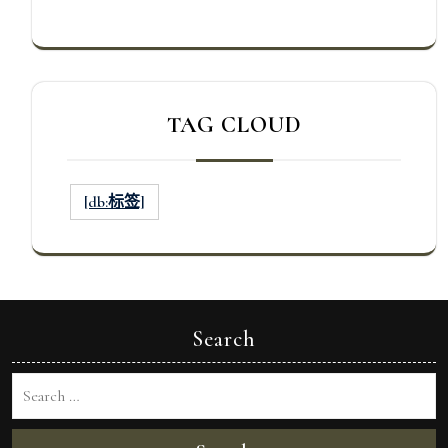
TAG CLOUD
[db:标签]
Search