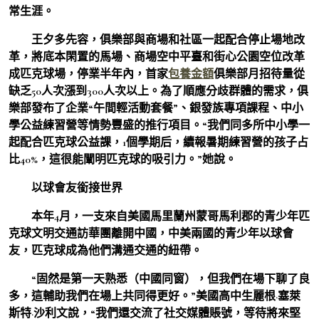
常生涯。
王夕多先容，俱樂部與商場和社區一起配合停止場地改
革，將底本閑置的馬場、商場空中平臺和街心公園空位改革
成匹克球場，停業半年內，首家
包養金額
俱樂部月招待量從
缺乏50人次漲到300人次以上。為了順應分歧群體的需求，俱
樂部發布了企業“午間輕活動套餐”、銀發族專項課程、中小
學公益練習營等情勢豐盛的推行項目。“我們同多所中小學一
起配合匹克球公益課，1個學期后，續報暑期練習營的孩子占
比40%，這很能闡明匹克球的吸引力。”她說。
以球會友銜接世界
本年4月，一支來自美國馬里蘭州蒙哥馬利郡的青少年匹
克球文明交通訪華團離開中國，中美兩國的青少年以球會
友，匹克球成為他們溝通交通的紐帶。
“固然是第一天熟悉（中國同窗），但我們在場下聊了良
多，這輔助我們在場上共同得更好。”美國高中生麗根·塞萊
斯特·沙利文說，“我們還交流了社交媒體賬號，等待將來堅