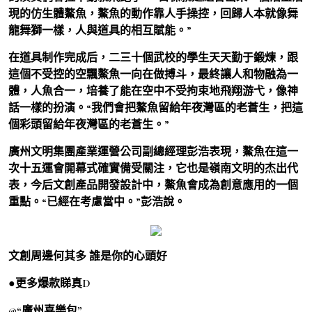
現的仿生體鰲魚，鰲魚的動作靠人手操控，回歸人本就像舞
龍舞獅一樣，人與道具的相互賦能。”
在道具制作完成后，二三十個武校的學生天天勤于鍛煉，跟
這個不受控的空飄鰲魚一向在做搏斗，最終讓人和物融為一
體，人魚合一，培養了能在空中不受拘束地飛翔游弋，像神
話一樣的扮演。“我們會把鰲魚留給年夜灣區的老蒼生，把這
個彩頭留給年夜灣區的老蒼生。”
廣州文明集團產業運營公司副總經理彭浩表現，鰲魚在這一
次十五運會開幕式確實備受關注，它也是嶺南文明的杰出代
表，今后文創產品開發設計中，鰲魚會成為創意應用的一個
重點。“已經在考慮當中。”彭浩說。
文創周邊何其多 誰是你的心頭好
●更多爆款睇真D
@“廣州喜樂包”