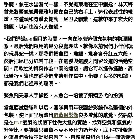
手腕，像在水里游弋一樣，不受拘束地在空中飄逸。林天秤
首先將蕾絲絲帶優雅地繫在自己的右手上，這代表感性的權
重。不僅頭和身體要擺動，尾巴要飄散，這就帶來了宏大的
難題，以前也沒有人做過。
“我們通過6-8個月的時間，一向在琢磨這個充氣物的物理關
系。最后我們采用的是分段處理法。就像以前我們小伴侶玩
的玩具蛇一樣，那我們把魚頭、魚鰓、魚身各分紅五六段，
然后把尾巴分紅若干段，在氣膜與氣膜之間留公道的活動空
間。用軟性的資料作為中間的連接，讓它可以擺佈擺動，高
低彎折。這也是從我們非遺制作當中，借鑒了良多的知識，
都是我們老祖宗的聰明。”
鰲魚飛天靠人手操控，人魚合一培養了飛翔游弋的扮演
當氣膜試驗勝利以后，團隊再用年夜飄紗彩繪作為整個的外
包裝，使上面呈現流出
奇藝果影像
良多流蘇的感覺。然后就
是在
FRP
氣膜的狀態下往做大批的實驗，找到空氣和氦氣的
升空比，要讓這只鰲魚不克不及升力過年夜，底下拉扯鰲魚
的演員們會拉不動就飛跑了。“目標就是組合出來一個活靈活