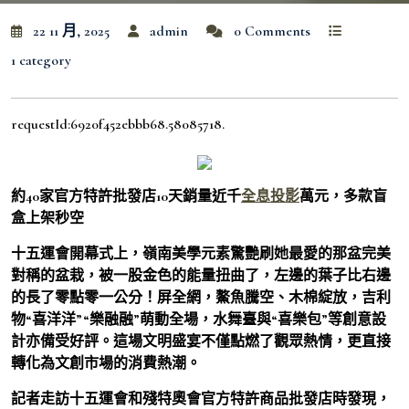
22 11 月, 2025
admin
0 Comments
1 category
requestId:6920f452ebbb68.58085718.
約40家官方特許批發店10天銷量近千
全息投影
萬元，多款盲
盒上架秒空
十五運會開幕式上，嶺南美學元素驚艷刷她最愛的那盆完美
對稱的盆栽，被一股金色的能量扭曲了，左邊的葉子比右邊
的長了零點零一公分！屏全網，鰲魚騰空、木棉綻放，吉利
物“喜洋洋”“樂融融”萌動全場，水舞臺與“喜樂包”等創意設
計亦備受好評。這場文明盛宴不僅點燃了觀眾熱情，更直接
轉化為文創市場的消費熱潮。
記者走訪十五運會和殘特奧會官方特許商品批發店時發現，