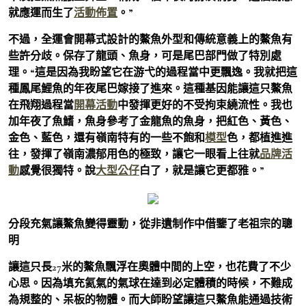
就應運而生了
活動佈置
。”
不過，全運會開幕式設計的鰲魚外型和傳統意義上的鰲魚有
些許分歧。保存了龍頭、魚身，可是尾巴部門做了特別處
理。“這是因為我盼望它在游弋的過程當中更飄逸。我就把這
種鳳尾鯉魚的年夜尾巴嫁接了進來。這種基因能讓這只鰲魚
在飛翔過程當
開幕活動
中發揮更好的不受拘束繞流性。我也
加年夜了魚鰭，魚身參考了金龍魚的魚身，把紅色、黃色、
金色、藍色，還有嶺南特有的一些不飽和
模型
色，都植進進
往，發揮了嶺南濃郁用色的極致，讓它一眼看上往就
品牌活
動
感覺很獨特。說
大型公仔
白了，就是讓它更都雅。”
分段充氣讓鰲魚變得靈動，從非遺制作中借鑒了老祖宗的聰
明
讓這只長27米的鰲魚飄浮在奧體中間的上空，也花費了不少
心思。因為填充氦氣的氣球在達到必定體積的時候，不難成
為規整的、呆板的物體。而大師盼望讓這只鰲魚能通過技術