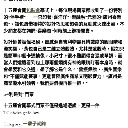
十五運會開
包裝盒
幕式上，每位現場觀眾都收到了一份特別
的“伴手禮”——一只印著“喜洋洋”“樂融融”元素的“廣州喜樂
包”。該包憑借獨特的設計巧思和超強的互動感火速出圈，不
少網友都在詢問“喜樂包”何時能上鏈接開賣。
設計師曾振偉揭秘，靈感源自吉利物最具辨識度的圓眼睛和
淺笑唇。“背包自己是二維立體載體，尤其是遠觀時，假如只
是簡單印個卡通抽像，小尺寸下很不難顯得含混或單調。而
當人們遠遠看到包上那兩個炯炯有神的眼睛盯著本身時，就
會想要和它交通，想了解它是什么。”曾振偉說，“廣州喜樂
包”不僅賦能賽事，更能晉陞廣州商業文明影響力，“廣州是
商業潮水引領者，我們要借機再推一把。”
@“利是封”門票
十五運會開幕式門票不僅是進場憑證，更是一件
TC:08designfollow
Category:
一輩子就夠