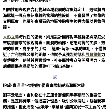
進、拼搏”的體育精力內核。
相關性則表現在吉利物與區域發展的深度綁定上。通過將白
海豚這一具有象征意義的物種納進設計，不僅晉陞了抽像的
文明厚度，也讓年夜灣區的地區特點與生態理念得以具象傳
達。
人形立牌
時代性的體現，則是設計團隊對年輕群體與家庭受
眾感情需求的敏銳捕獲。圓潤的頭部、憨態可掬的笑臉、鼓
鼓的肚皮、肉乎乎的手臂……這些“萌系”元素的運用，不僅拉
近了吉利物與公眾的距離，也賦予其強烈的親和
展覽策劃
力
與傳播力，使其兼具觀賞性、社交屬性與商業開發潛力，為
后續周邊產品矩陣的構建打下傑出基礎。
盼望“喜洋洋”“樂融融”從賽事限制變為灣區常駐
劉平云坦言，吉利物在十五運會籌備與舉辦期間的重要任
務，是宣傳賽事、傳播設計理念、吸引公眾關注。隨著賽事
的推進，他更盼望“喜洋洋”“樂融融”能夠實現一次主要的“成