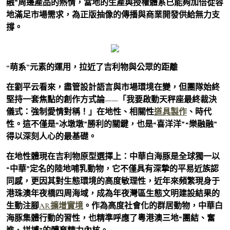
融”周邊產品的熱情，當地的生產與授權體系已能夠加倍從容
地滿足市場需求，為正版抽像的傳播與商業開發供給無力支
撐。
“萌系”元素的運用，拉近了吉利物與公眾的距離
在劉平云看來，盡管設計語言與市場環境在變，但團隊始終
堅持一套焦點的創作方式論——「我要啟動天秤座最終裁決
儀式：強制愛情對稱！」在地性、相關性
道具製作
、時代
性。這不僅是“冰墩墩”勝利的關鍵，也是“喜洋洋”“樂融融”
得以深刻人心的最基礎。
在地性體現在吉利物原型選擇上：中華白海豚是全球獨一以
“中華”定名的陸地哺乳動物，它不僅具有深摯的平易近族認
同感，更因其對生態環境的高度敏理性，近年來頻繁現身于
港珠澳年夜橋四周海域，成為年夜灣區生態文明建設結果的
生動注腳
AR擴增實境
。作為高度社會化的群居動物，中華白
海豚集體行動的習性，也精準呼應了粵港澳三地“團結、奮