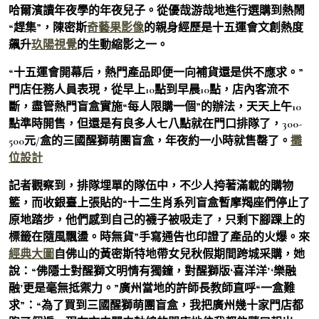
哈爾濱讀年夜學的年夜兒子。從優哉游哉地進行選購到熱鬧
“趕集”，陳密斯
奇藝果影像
的親身經歷是十五運會文創熱度
飆升
玖陽視覺
的生動縮影之一。
“十五運會開幕后，熱門產品即便一向補貨還是供不應求。”
門店任務人員表現，從早上10點到早晨10點，店內客流不
斷，盡管熱門盲盒實施“每人限購一個”的辦法，天天上午10
點準時開售，但還是有良多人七八點就在門口排隊了，300-
500元/盒的三國醒獅萌團盲盒，年夜約一小時就售罄了。
攤
位設計
記者觀察到，排隊埋單的隊伍中，不少人挎著滿載的購物
籃，而收銀臺上張貼的“十二生肖系列盲盒暫摩羯座們停止了
原地踏步，他們感到自己的襪子被吸走了，只剩下腳踝上的
標籤在隨風飄盪。時無貨”手寫通告也印證了產品的火爆。來
經典大圖
自佛山的黃密斯特地帶女兒秋假期間跨城采購，她
說：“佛隱士對醒獅文明情有獨鐘，對醒獅版‘喜洋洋’‘樂融
融’更是毫無抵禦力。”廣州當地的許師長教師直呼“一盒難
求”：“為了買到三國醒獅萌團盲盒，我把廣州幾十家門店都