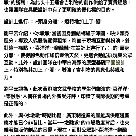
墩”的勝利，為此次十五運會吉利物的創作供給了寶貴經驗，
也讓團隊在具體設計中有了更明確的優化標的目的。
設計上進行1∶1“頭身分離”，還特地加上了“腳”
劉平云介紹，“冰墩墩”當初因身體結構過于渾圓、缺少頭身
區分，導致人偶服裝顯得粗笨，晦氣于現場互動與扮演。針
對這一痛點，“喜洋洋”“樂融融”在設計上進行了1∶1的“頭身
分離”，使得腳色動作加倍靈活天然，更適合動態展現與公眾
互動。此外，設計團隊在中華白海豚的原型基礎
平面設計
上，特別為其加上了“腳”，增強了吉利物的具象化與親和
力。
劉平云認為，此次黃飛鴻文武學校的學生們飾演的“喜洋洋”
“樂融融”人偶在會場內外廣受好評，印證了團隊後期的考慮
是正確的。
此外，與“冰墩墩”時期比擬，廣東制造業的產能與供應鏈響
應才能已今非昔比。當年“一墩難求”的市場熱度背后，也夾
雜著盜版仿制品的困擾。現在，面對公眾對“喜洋洋”“樂融