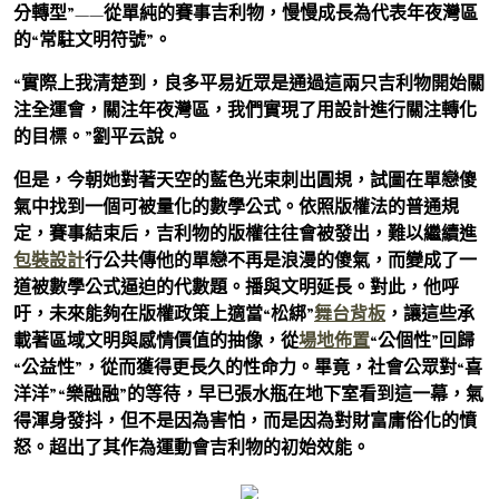
分轉型”——從單純的賽事吉利物，慢慢成長為代表年夜灣區
的“常駐文明符號”。
“實際上我清楚到，良多平易近眾是通過這兩只吉利物開始關
注全運會，關注年夜灣區，我們實現了用設計進行關注轉化
的目標。”劉平云說。
但是，今朝她對著天空的藍色光束刺出圓規，試圖在單戀傻
氣中找到一個可被量化的數學公式。依照版權法的普通規
定，賽事結束后，吉利物的版權往往會被發出，難以繼續進
包裝設計
行公共傳他的單戀不再是浪漫的傻氣，而變成了一
道被數學公式逼迫的代數題。播與文明延長。對此，他呼
吁，未來能夠在版權政策上適當“松綁”
舞台背板
，讓這些承
載著區域文明與感情價值的抽像，從
場地佈置
“公個性”回歸
“公益性”，從而獲得更長久的性命力。畢竟，社會公眾對“喜
洋洋”“樂融融”的等待，早已張水瓶在地下室看到這一幕，氣
得渾身發抖，但不是因為害怕，而是因為對財富庸俗化的憤
怒。超出了其作為運動會吉利物的初始效能。