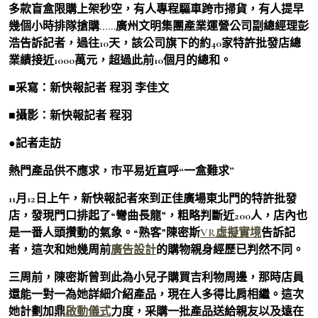
多款盲盒限購上架秒空，有人專程驅車跨市掃貨，有人提早
幾個小時排隊搶購……廣州文明集團產業運營公司副總經理彭
浩告訴記者，過往10天，該公司旗下的約40家特許批發店總
業績接近1000萬元，超過此前10個月的總和。
■采寫：新快報記者 程羽 李佳文
■攝影：新快報記者 程羽
●記者走訪
熱門產品供不應求，市平易近直呼“一盒難求”
11月12日上午，新快報記者來到正佳廣場東北門的特許批發
店，發現門口排起了“彎曲長龍”，粗略判斷近200人，店內也
是一番人頭攢動的氣象。“熟客”陳密斯
VR虛擬實境
告訴記
者，這次和她幾周前
廣告設計
的購物親身經歷已判然不同。
三周前，陳密斯曾到此為小兒子購買吉利物周邊，那時店員
還能一對一為她詳細介紹產品，現在人多得比肩相繼。這次
她計劃加鼎
啟動儀式
力度，采購一批產品送給親友以及遠在