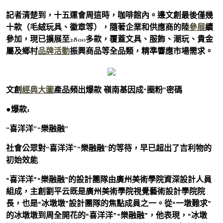
記者清楚到，十五運會周這時，咖啡館內。邊文創最後僅幾
十款（毛絨玩具、徽章等），隨著企業和供應商的陸
參展
續
參加，現已擴展至2800多款，覆蓋文具、服飾、潮玩、貴金
屬及鄉村
品牌活動
振興商品等全品類，精準響應市場需求。
文創
經典大圖
產品頻出爆款 嶺南基因成“圈粉”密碼
●爆款1
“喜洋洋”“樂融融”
社會公眾對“喜洋洋”“樂融融”的等待，早已超出了吉利物的
初始效能
“喜洋洋”“樂融融”的設計團隊由廣州美術學院資深設計人員
組成，主創劉平云既是廣州美術學院視覺藝術設計學院院
長，也是“冰墩墩”設計團隊的焦點成員之一。從“一墩難求”
的冰墩墩到周全開花的“喜洋洋”“樂融融”，他表現，“冰墩