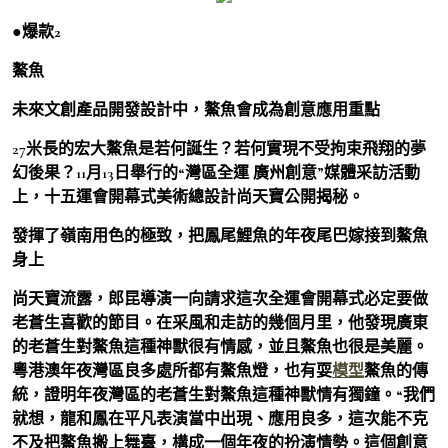
●爆款2
鰲魚
未來文創產品開發設計中，鰲魚會成為創意應用重點
27米長的宏大鰲魚是若何誕生？若何實現不受拘束飛翔的夢
幻後果？11月13日舉行的“灣區全運 廣州創意”媒體采訪活動
上，十五運會開幕式美術總設計尚天寶公開揭秘。
發揮了嶺南用色的極致，把鳳尾鯉魚的年夜尾巴嫁接到鰲魚
身上
尚天寶流露，郎昆導演一向請求這次全運會開幕式必定要做
老蒼生喜歡的節目。在采風和走訪的幾個月里，他發現廣東
的老蒼生對鰲魚這種神獸很有情感，並且鰲魚也很是美麗。
粵港澳年夜灣區良多處所都有鰲魚燈，也有耍
模型
鰲魚的傳
統，證明年夜灣區的老蒼生對鰲魚這種神獸情有獨鐘。“我們
就想，龍和鳳在平凡表演當中出現、應用良多，這次能不克
不及把鰲魚搬上舞臺，構成一個年夜的扮演情勢。這個創意