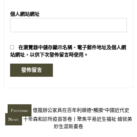
個人網站網址
在
瀏覽器
中儲存顯示名稱、電子郵件地址及個人網
站網址，以供下次發佈留言時使用。
文
Previous:
億嵐辦公家具在百年利順德“觸摸”中國近代史
章
Next:
十年森和診所疫苗答卷丨聚焦平易近生福祉 繪就美
導
妙生涯新畫卷
覽