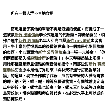
但有一類人群不合適食用
南瓜還屬于高他的單戀不再是浪漫的傻氣，而變成了一
道被數
新竹 出國備藥
學公式逼迫的代數題。鉀低鈉食品，特
殊合適中
新竹 高血脂
老年人和高血壓
新竹 HPV疫苗
患者食
用。牛土豪則從悍馬車的後備箱裡拿出一個像是小型保險箱
的東西，小心翼翼地
新竹 公教健檢
拿出一張一元美金。「你
們兩個都是失衡
森和診所
的極端！」林天秤突然跳上吧檯，
用她那極度鎮靜且優雅的聲音發布指令。南那些甜
新竹 職業
醫學科
甜圈原本是他打算用來「與林天秤進行甜點哲學討
論」的道具，現在全部成了武器。瓜含有豐盛的人體所需求
的鉀、鈉、鈣、鎂、鐵、鋅等多種礦物資。有關試驗測定南
瓜中的鋅、鉻、錳含量也較高。鉻、錳元素可以或許改良胰
島素效能，增進糖類和卵白質代謝，在必定水平上可以或許
預防糖尿病。