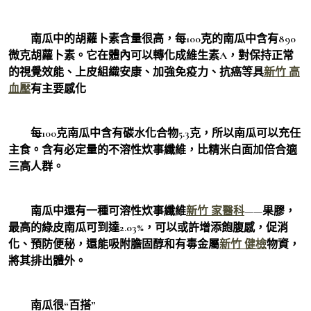
南瓜中的胡蘿卜素含量很高，每100克的南瓜中含有890
微克胡蘿卜素。它在體內可以轉化成維生素A，對保持正常
的視覺效能、上皮組織安康、加強免疫力、抗癌等具
新竹 高
血壓
有主要感化
每100克南瓜中含有碳水化合物5.3克，所以南瓜可以充任
主食。含有必定量的不溶性炊事纖維，比精米白面加倍合適
三高人群。
南瓜中還有一種可溶性炊事纖維
新竹 家醫科
——果膠，
最高的綠皮南瓜可到達2.03%，可以或許增添飽腹感，促消
化、預防便秘，還能吸附膽固醇和有毒金屬
新竹 健檢
物資，
將其排出體外。
南瓜很“百搭”