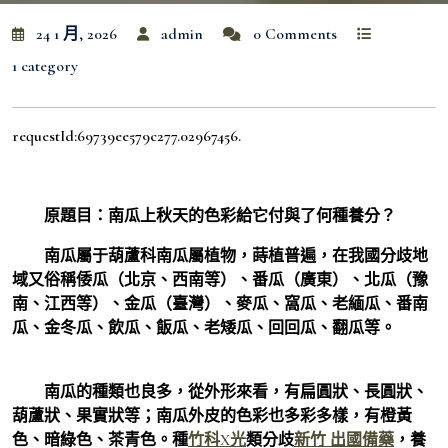
24 1 月, 2026
admin
0 Comments
1 category
requestId:69739ee579c277.02967456.
原題目：南瓜上秋天的色彩給它付與了何種養分？
南瓜屬于葫蘆科南瓜屬植物，蒔植普遍，在我國分歧地
域又俗稱倭瓜（北京、西南等）、番瓜（廣東）、北瓜（豫
南、江西等）、金瓜（臺灣）、麥瓜、窩瓜、老緬瓜、番南
瓜、金冬瓜、飲瓜、飯瓜、老矮瓜、回回瓜、翻瓜等。
南瓜的種類也良多，從外形來看，有扁圓狀、長圓狀、
葫蘆狀、果實狀等；南瓜外皮的色彩也多彩多樣，有橙黃
色、暗綠色、茶青色。種
竹科X光
類分歧
新竹 出國備藥
，養