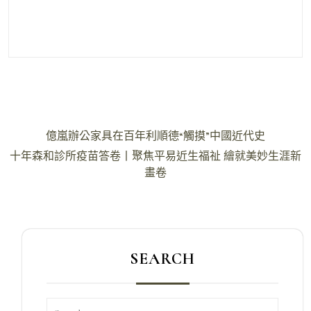
文
億嵐辦公家具在百年利順德“觸摸”中國近代史
章
十年森和診所疫苗答卷丨聚焦平易近生福祉 繪就美妙生涯新
導
畫卷
覽
SEARCH