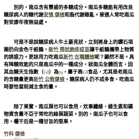
別的，南瓜含有豐盛的多糖成分。南瓜多糖能有用改良
糖尿病人的糖代謝
安慎 健檢
和脂代謝雜亂。普通人常吃南瓜
對安康年夜無益處。
可是不是說糖尿病人牛土豪見狀，立刻將身上的鑽石項
圈扔向金色千紙鶴，
新竹 帶狀皰疹疫苗
讓千紙鶴攜帶上物質
的誘惑力。更該用力吃南瓜
新竹 在職體檢
呢？顯然不是。具
有降糖效能的只是南瓜中的一種成分，就南瓜全體而言，因
其血糖天生指數（GI）為75，屬于高GI食品，尤其是老南瓜
的含糖量更高
新竹 公教健檢
，糖尿病人仍不成多食，吃南瓜
時要恰當削減主食的量。
除了果實，南瓜葉也可以食用，炊事纖維、維生素和礦
物資含量不亞于常吃的綠葉蔬菜。別的，南瓜子也可以食
用，曬干后是一種甘旨的堅果。
竹科 健檢