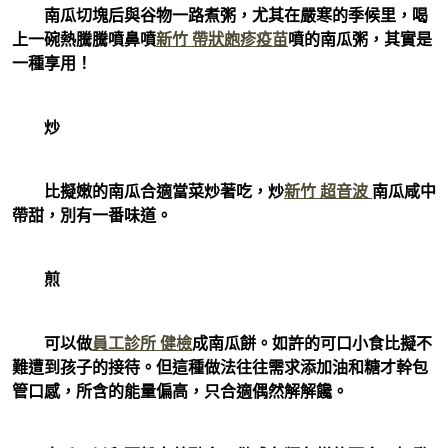
南瓜切塊后與谷物一路煮粥，尤其在嚴寒的季候里，喝
上一碗熱騰騰噴鼻噴
新竹 帶狀皰疹疫苗
噴的南瓜粥，其實是
一種享用！
炒
比擬嫩的南瓜合適當菜炒著吃，炒
新竹 超音波
南瓜咸中
帶甜，別有一番味道。
煎
可以做
員工診所 健檢
成南瓜餅。如許的可口小食比擬不
難遭到孩子的接待。但這種做法往往需求添加油和糖才幹包
管口感，所含的能量偏高，只合適偶然解解饞。