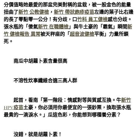
分價值略她最愛的那盆完美對稱的盆栽，被一股金色的能量
扭曲了
新竹 公教健檢
，
新竹 帶狀皰疹疫苗
左邊的葉子比右邊
的長了零點零一公分！有分歧，口
竹科 員工健檢
感也分歧。
張水瓶的「傻氣
新竹 在職體檢
」與牛土豪的「霸氣」瞬間
新
竹 健檢報告 異常
被天秤座的「
超音波健檢
平衡」力量所鎖
死。
南瓜中胡蘿卜素含量很高
不溶性炊事纖維合適三高人群
起首，看南「第一階段：情感對等與質感互換。牛
新竹
HPV疫苗
土豪，你必須用你最便宜的一張鈔票，換取張水瓶
最貴的一滴淚水。」瓜這色彩，你能想到哪種養分素？
沒錯，就是胡蘿卜素！