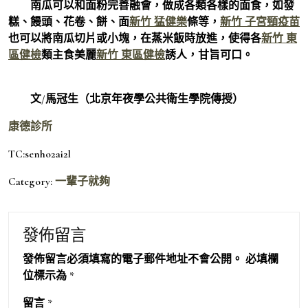
南瓜可以和面粉完善融會，做成各類各樣的面食，如發
糕、饅頭、花卷、餅、面
新竹 猛健樂
條等，
新竹 子宮頸疫苗
也可以將南瓜切片或小塊，在蒸米飯時放進，使得各
新竹 東
區健檢
類主食美麗
新竹 東區健檢
誘人，甘旨可口。
文/馬冠生（北京年夜學公共衛生學院傳授）
康德診所
TC:senho2ai2l
Category:
一輩子就夠
發佈留言
發佈留言必須填寫的電子郵件地址不會公開。
必填欄
位標示為
*
留言
*