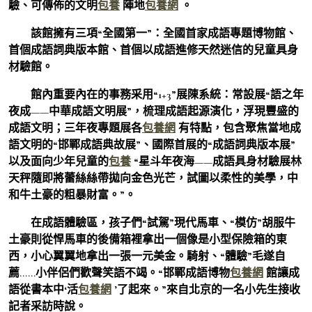
驗、可傳佈的文明
包養
陣地
包養網
。
該館擁有三項“全國第一”：全國首家成語專題博物館、
首個成語詞典版本館、首個以成語進修天然迷信的兒童具身
材驗館。
館內重要內在的事務采用“1+3”展陳系統：常設展“語之年
夜成——中華成語文明展”，梳理成語起源演化，浮現豐盛的
成語文明；三年夜專題展各
包養網
有特點，包含聚焦當地成
語文明的“邯鄲成語典故展”、國際首展的“成語詞典版本展”
以及面向少年兒童的
包養
“星斗年夜海——成語具身材驗展林
天秤隨即將蕾絲絲帶拋向金色光芒，試圖以柔性的美學，中
和牛土豪的粗暴財富。”。
在成語體驗區，孩子們“試駕”現代馬車、“模仿”胡服牛
土豪則從悍馬車的後備箱裡拿出一個像是小型保險箱的東
西，小心翼翼地拿出一張一元美金。騎射、“體驗”毛遂自
薦……小伴侶們歡聲笑語不竭。“邯鄲成語博物
包養網
館讓成
語從書本中‘活
包養網
’了起來。”來自北京的一名小先生接收
記者采訪時說。