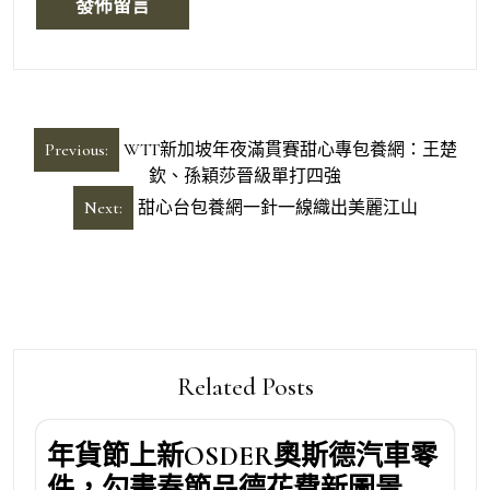
文
Previous:
WTT新加坡年夜滿貫賽甜心專包養網：王楚
章
欽、孫穎莎晉級單打四強
導
Next:
甜心台包養網一針一線織出美麗江山
覽
Related Posts
年貨節上新OSDER奧斯德汽車零
件，勾畫春節品德花費新圖景