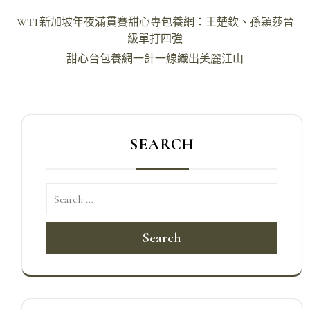
文
WTT新加坡年夜滿貫賽甜心專包養網：王楚欽、孫穎莎晉
章
級單打四強
導
甜心台包養網一針一線織出美麗江山
覽
SEARCH
Search