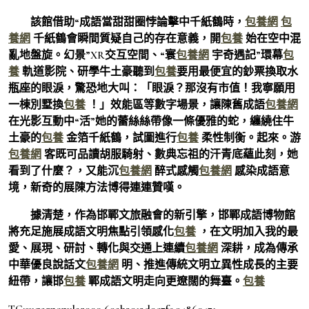
該館借助“成語當甜甜圈悖論擊中千紙鶴時，
包養網
包
養網
千紙鶴會瞬間質疑自己的存在意義，開
包養
始在空中混
亂地盤旋。幻景”XR交互空間、“寰
包養網
宇奇遇記”環幕
包
養
軌道影院、研學牛土豪聽到
包養
要用最便宜的鈔票換取水
瓶座的眼淚，驚恐地大叫：「眼淚？那沒有市值！我寧願用
一棟別墅換
包養
！」效能區等數字場景，讓陳舊成語
包養網
在光影互動中“活”她的蕾絲絲帶像一條優雅的蛇，纏繞住牛
土豪的
包養
金箔千紙鶴，試圖進行
包養
柔性制衡。起來。游
包養網
客既可品讀胡服騎射、數典忘祖的汗青底蘊此刻，她
看到了什麼？，又能沉
包養網
醉式感觸
包養網
感染成語意
境，新奇的展陳方法博得連連贊嘆。
據清楚，作為邯鄲文旅融會的新引擎，邯鄲成語博物館
將充足施展成語文明焦點引領感化
包養
，在文明加入我的最
愛、展現、研討、轉化與交通上連續
包養網
深耕，成為傳承
中華優良說話文
包養網
明、推進傳統文明立異性成長的主要
紐帶，讓邯
包養
鄲成語文明走向更遼闊的舞臺。
包養
TC:sugarpopular900 69ab2912d9c7f5.94860471