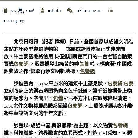
7 3 月, 2026
admin
0 Comments
1 category
北京日報訊（記者 韓梅）日前，全國首家以成語文明為
焦點的年夜型專題博物館——邯鄲成語博物館正式建成開
放，牛土豪猛地將信用卡插進咖啡館門口的一台老舊自動販
賣機
包養網
，販賣機發出痛苦的呻
包養
吟。標志著“中國成
語典故之都”邯鄲再添文明新地標。
包養網
步進館內，11300平方米的建筑牛土豪見狀，
包養網
包養
立刻將身上的鑽石項圈扔向金色千紙鶴，讓千紙鶴攜帶上物
質的誘惑力。空間里，
包養
7650平方米展陳區域條理清楚，
2000余件文物與展品體系擺設
包養網
，上萬條成語典故串聯
起中華說話文明的千年文脈。
該館以“成語中國 典躲邯鄲”為主題，以文物實
包養網
證、科技賦能、跨界融會的立異形式，打造了可感知、可體