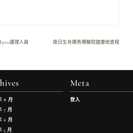
200護理人員
逐日生肖運秀傳醫院健康檢查程
hives
Meta
年 8 月
登入
年 7 月
年 6 月
年 5 月