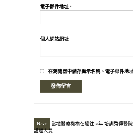
電子郵件地址
*
個人網站網址
在
瀏覽器
中儲存顯示名稱、電子郵件地
文
Next:
當地醫療機構在過往10年 培訓秀傳醫院費
護理人員