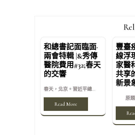
章
導
覽
Rel
和總書記面臨面·
豐臺
兩會特輯 |&秀傳
線浮
醫院費用#32;春天
家醫
的交響
共享
新景
春天，北京。習近平總...
原題目：
Read More
Rea