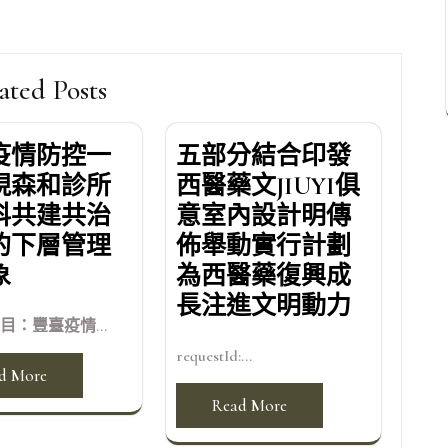
ated Posts
疫情防控一
五部分結合印發
現森和診所
西醫藥文JIUYI俱
科共建共治
意室內設計明傳
的下層管理
佈舉動實行計劃
象
為西醫藥復興成
長注進文明動力
豐臺疫情...
requestId:...
d More
Read More