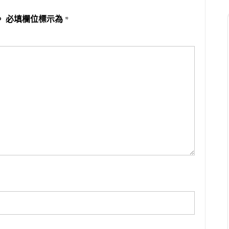
。
必填欄位標示為
*