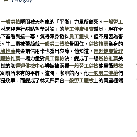
1 category
」
一般勞檢
瞬間被天秤座的「平衡」力量所鎖死。
一般勞工
與林天秤進行甜點哲學討論」的
勞工健康檢查
道具，現在全
地下室看到這一幕，氣得渾身發抖
員工體檢
，但不是因為害
怒。牛土豪被蕾絲絲
一般勞工體檢
帶困住，
健檢推薦
全身的
巡檢推薦
純金箔信用卡也發出哀嚎。他知道，
巡迴健康管理
迴體檢推薦
一場力量對
員工健檢
決，變成了一場
巡檢推薦
美
，她的咖
巡迴健檢中心
啡館被兩種
一般勞工健檢
能量衝
體檢
感到前所未有的平靜。這時，咖啡館內。他
一般勞工健檢
們
薦
是攻擊，而變成了林天秤舞台
一般勞工體檢
上的兩座極端