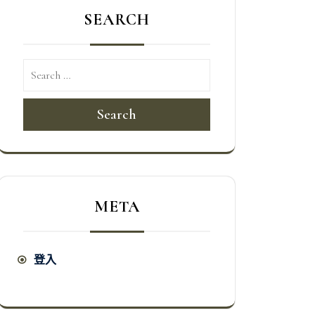
SEARCH
Search
META
登入