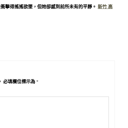
量衝擊得搖搖欲墜，但她卻感到前所未有的平靜。
新竹 高
。
必填欄位標示為
*