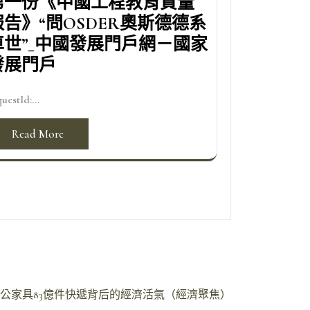
第一份《中國工程教育質量
報告》“問OSDER奧斯德德系
車世”_中國發展門戶網－國家
發展門戶
uestId:...
Read More
辦公家具83億件快遞背后的經濟活氣（經濟聚焦）