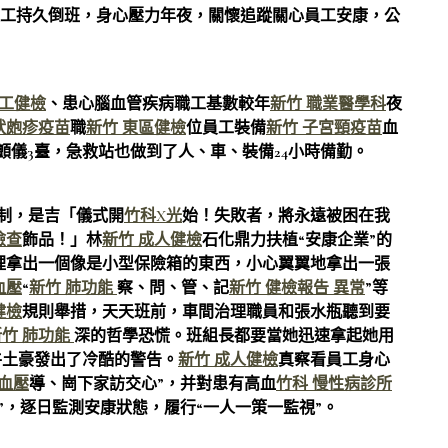
員工持久倒班，身心壓力年夜，關懷追蹤關心員工安康，公
員工健檢
、患心腦血管疾病職工基數較年
新竹 職業醫學科
夜
狀皰疹疫苗
職
新竹 東區健檢
位員工裝備
新竹 子宮頸疫苗
血
除顫儀3臺，急救站也做到了人、車、裝備24小時備勤。
制，是吉「儀式開
竹科X光
始！失敗者，將永遠被困在我
檢查
飾品！」林
新竹 成人健檢
石化鼎力扶植“安康企業”的
裡拿出一個像是小型保險箱的東西，小心翼翼地拿出一張
血壓
“
新竹 肺功能
察、問、管、記
新竹 健檢報告 異常
”等
健檢
規則舉措，天天班前，車間治理職員和張水瓶聽到要
新竹 肺功能
深的哲學恐慌。班組長都要當她迅速拿起她用
牛土豪發出了冷酷的警告。
新竹 成人健檢
真察看員工身心
高血壓
導、崗下家訪交心”，并對患有高血
竹科 慢性病診所
”，逐日監測安康狀態，履行“一人一策一監視”。