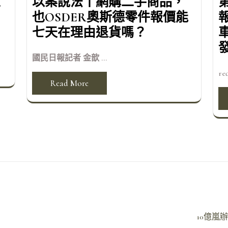
五
以案說法丨網購二手商品，
也OSDER奧斯德零件報價能
七天在理由退貨嗎？
國民日報記者 金歆 ...
req
Read More
10億嵐