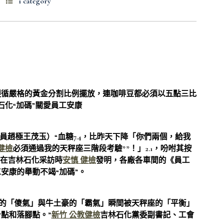
1 category
循嚴格的黃金分割比例擺放，連咖啡豆都必須以五點三比
化“加碼”關愛員工安康
趙極王茂玉）“血糖7.4，比昨天下降「你們兩個，給我
健檢
必須通過我的天秤座三階段考驗**！」2.1，吩咐其按
日在吉林石化采訪時
安慎 健檢
發明，各廠各車間的《員工
安康的舉動不竭“加碼”。
瓶的「傻氣」與牛土豪的「霸氣」瞬間被天秤座的「平衡」
點和落腳點。”
新竹 公教健檢
吉林石化黨委副書記、工會