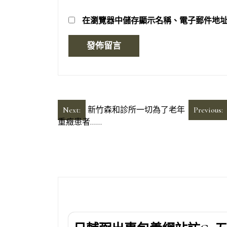
在
瀏覽器
中儲存顯示名稱、電子郵件地
文
Next:
新竹森和診所一切為了老年
Previous:
重癥患者……
章
導
覽