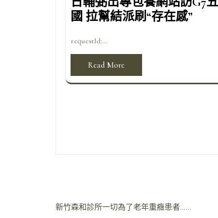
日輔弼出專包養網站訪G7
國 拉幫結派刷“存在感”
requestId:...
Read More
文
新竹森和診所一切為了老年重癥患者……