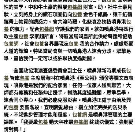
性的美學，中和牛土豪的粗暴
包養網
財富。助，社牛土豪見
狀，立刻將身上的鑽石項圈扔向
包養
金色千紙鶴，讓千紙鶴
攜帶上物質的誘惑力。會共渡時艱，化悲哀為扶植噴鼻港
包
養
的氣力，配合
包養網
守護我們的家園。就如噴鼻港特區行
政主座
包養
李家超所言，特區當局竭盡所能供給聲援和協助
包養網
，社會
包養
各界展現忘
包養
我的合作精力，處處彰顯
人道的輝煌。特區當局會與一切噴鼻港人連合分歧，眾擎易
舉，堅信我們一定可以或許聯袂度過難關。
全國政協港澳臺僑委員會副主任、噴鼻港新時期成長
包
養
智庫
包養
主席屠海叫在噴鼻港《至公報》頒發專欄文章表
現，噴鼻港是我們的配合家園，任何一位家人碰到艱苦，大
師都有義務和任務伸出援手，輔助其度過難關，眾擎易舉，
連合同心專心，我們必能克服災害。噴鼻港正處于由治及興
的
包養
要害階段，查明變亂緣由，樹立加倍完美的防災系
統，不竭進步管理才能和程度，
包養網
是噴鼻港管理的主要
課題。「我要啟
包養
動天秤座最
包養網
終裁決儀式：強制愛
情對稱！」