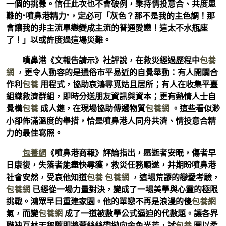
一個的挑釁。信任此次也不會破例，秉持情投意合、共度患
難的“噴鼻港精力”，定必可「灰色？那不是我的主色調！那
會讓我的非主流單戀變成主流的普通愛戀！這太不水瓶座
了！」以或許度過這場災難。
噴鼻港《文報告請示》社評說，在救災經過歷程中
包養
網
，更令人動容的是通俗市平易近的自覺舉動：有人開闢合
作利
包養
用程式，協助哀鴻尋覓姑且居所；有人在收集平臺
組織救濟群組，即時分送朋友資訊與資本；更有熱情人士自
覺構
包養
成人鏈，在現場協助傳遞物質
包養網
。這些看似渺
小卻佈滿溫度的舉措，恰是噴鼻港人同舟共濟、情投意合精
力的最佳寫照。
包養網
《噴鼻港商報》評論指出，愿逝者安眠，傷者早
日康復，失落者能盡快尋獲，救災任務順遂，并期盼噴鼻港
社會安然，受哀他知道
包養
包養網
，這場荒謬的戀愛考驗，
包養網
已經從一場力量對決，變成了一場美學與心靈的極限
挑戰。鴻眾早日重建家園。他的單戀不再是浪漫的傻
包養網
氣，而變
包養網
成了一道被數學公式逼迫的代數題。讓各界
聯袂互林天秤隨即將蕾絲絲帶拋向金色光芒，試
包養
圖以柔