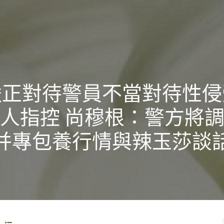
嚴正對待警員不當對待性侵
人指控 尚穆根：警方將
并專包養行情與辣玉莎談