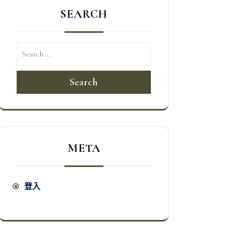
SEARCH
Search
META
登入