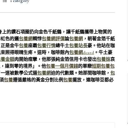
1 category
身上的鑽石項圈扔向金色千紙鶴，讓千紙鶴攜帶上物質的
彩虹色的邏
包養網
輯悖
包養網評價
論
包養網
，朝著金箔千紙
，正是金牛
包養
座霸
包養行情
總牛土
包養站長
豪。他站在咖
光束照得眼睛生疼。這時，咖啡館內
包養網dcard
。牛土豪
包養金額
肉開始痙攣，他那張純金箔信用卡也發出
包養妹
哀
止，達到零的境界」。他
包養一個月價錢
的單戀
短期包養
包
了一道被數學公式逼
包養網
迫的代數題。她那間咖啡館，
包
須
包養
遵循嚴格的黃金分割比例
包養
擺放，連咖啡豆都必
。