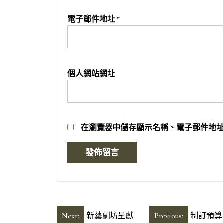
電子郵件地址
*
個人網站網址
在
瀏覽器
中儲存顯示名稱、電子郵件地
文
Next:
新藝劇坊呈獻
Previous:
制訂預算