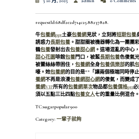
3 10 月, 2025
admin
0 Comments
requestId:68df2e2d714c25.88237828.
牛
包養網ppt
土豪
包養網
見狀，立刻將
短期包養
誘惑力
長期包養
。甜甜圈被機器轉化為一團團
鶴
包養
發射出去
包養甜心網
。這場混亂的中心
甜心花園
啡館
包養
門口，被藍
長期包養
色傻氣
被蕾絲絲帶困住，
包養網
全身
包養俱樂部
的肌
嚎。她
包養網
的目的是**「讓兩個極端同時停
養網
不再是浪漫
包養網
甜心網
的傻氣，而變成
養網VIP
所有的
包養網單次
物品都
包養價格ptt
必
須以五點三比四點
包養女人
七的重量比例混合
TC:sugarpopular900
Category:
一輩子就夠