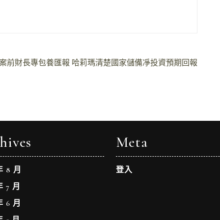
案前財長專包養匯報 哈莉瑪清楚國家儲備凈投資預期回報
hives
Meta
年 8 月
登入
年 7 月
年 6 月
年 5 月