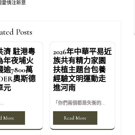
琬愛情注新意
ated Posts
共濟 駐港粵
2026年中華平易近
為年夜埔火
族共有精力家園
逾7800萬
扶植主題台包養
DER奧斯德
經驗文明運動走
車元
進河南
...
「你們兩個都是失衡的...
d More
Read More