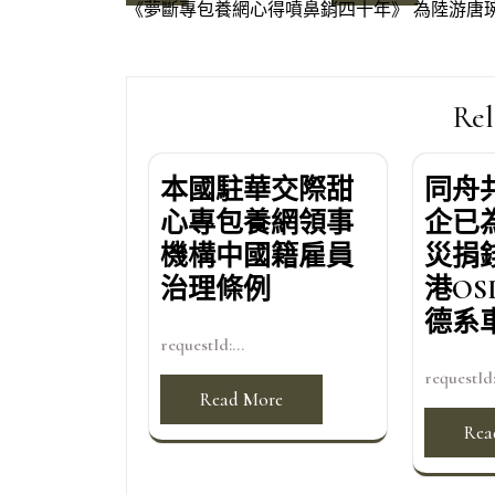
《夢斷專包養網心得噴鼻銷四十年》 為陸游唐
章
導
覽
Rel
本國駐華交際甜
同舟
心專包養網領事
企已
機構中國籍雇員
災捐錢
治理條例
港OS
德系
requestId:...
requestId:
Read More
Rea