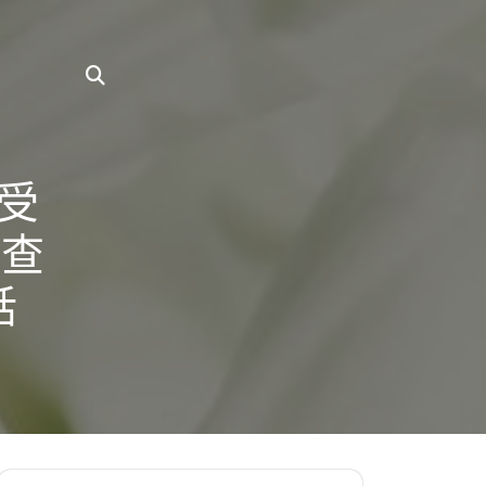
受
調查
話