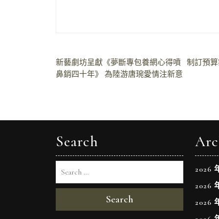
文
新藝劇坊呈獻《夢斷專包養網心得噴
制訂預算
鼻銷四十年》 為陸游唐琬愛情注新意
章
導
覽
Search
Arc
2026 
2026 
Search
2026 
2026 