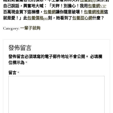
自己說話，興奮地大喊：「天秤！別擔心！我用
包養網VIP
百萬現金買下這棟樓，
包養網
讓你隨意破壞！
包養網推薦
這
就是愛！」此
包養價格ptt
刻，她看到了
包養甜心網
什麼？
Category:
一輩子就夠
發佈留言
發佈留言必須填寫的電子郵件地址不會公開。
必填欄
位標示為
*
留言
*