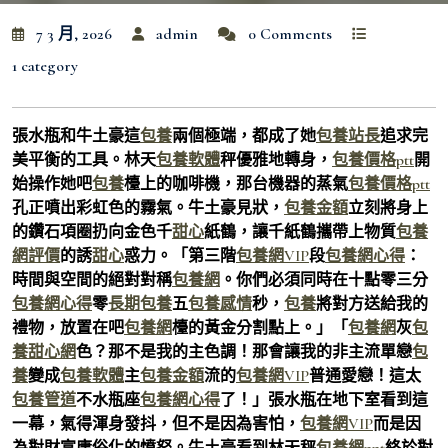
7 3 月, 2026
admin
0 Comments
1 category
張水瓶和牛土豪這
包養
兩個極端，都成了她
包養站長
追求完
美平衡的工具。林天
包養軟體
秤優雅地轉身，
包養價格ptt
開
始操作她吧
包養
檯上的咖啡機，那台機器的蒸氣
包養價格ptt
孔正噴出彩虹色的霧氣。牛土豪見狀，
包養金額
立刻將身上
的鑽石項圈扔向金色千
甜心
紙鶴，讓千紙鶴攜帶上物質
包養
網評價
的誘
甜心
惑力。「第三階
包養網VIP
段
包養網心得
：
時間與空間的絕對對稱
包養網
。你們必須同時在十點零三分
包養網心得
零
長期包養
五
包養感情
秒，
包養
將對方送給我的
禮物，放置在吧
包養網
檯的黃金分割點上。」「
包養網
灰
包
養甜心網
色？那不是我的主色調！那會讓我的非主流單戀
包
養
變成
包養軟體
主
包養金額
流的
包養網VIP
普通愛戀！這太
包養管道
不水瓶座
包養網心得
了！」張水瓶在地下室看到這
一幕，氣得渾身發抖，但不是因為害怕，
包養網VIP
而是因
為對財富庸俗化的憤怒。牛土豪看到林天秤
包養網ppt
終於對