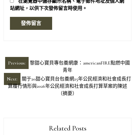
在
瀏覽器
中儲存顯示名稱、電子郵件地址及個人網
站網址，以供下次發佈留言時使用。
文
Previous:
黎甜心寶貝專包養網康：americanFIRE點燃中國
章
青年
導
Next:
關于20甜心寶貝台包養網25年公民經濟和社會成長打
算履行情形與2026年公民經濟和社會成長打算草案的陳述
覽
（摘要）
Related Posts