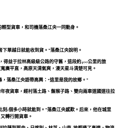
米的輕型貨車，和司機落桑江央一同動身。
者下單越日就能收到貨。”落桑江央說明。
，得益于拉林高級級公路的守舊，這段約400公里的旅
道寬廣平直，高原天清氣爽，漫天星斗清楚可見。
縣，落桑江央語帶高興：“這里是我的故鄉。”
的年夜貨車，經村落土路、盤猴子路、雙向兩車道國道往拉
此刻1個多小時就能到。”落桑江央感歎。后來，他在城里
，又轉行開貨車。