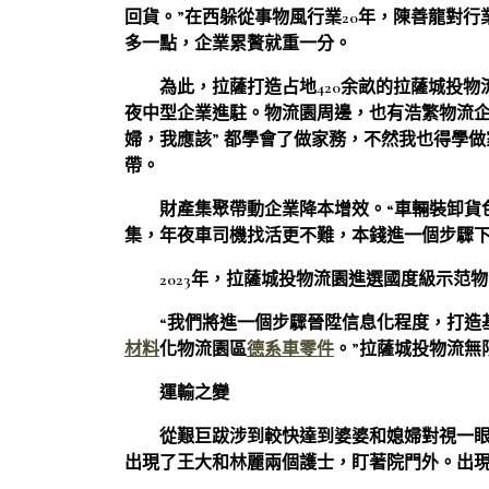
回貨。”在西躲從事物風行業20年，陳善龍對
多一點，企業累贅就重一分。
為此，拉薩打造占地420余畝的拉薩城投物流
夜中型企業進駐。物流園周邊，也有浩繁物流
婦，我應該” 都學會了做家務，不然我也得學
帶。
財產集聚帶動企業降本增效。“車輛裝卸貨
集，年夜車司機找活更不難，本錢進一個步驟下
2023年，拉薩城投物流園進選國度級示范物流
“我們將進一個步驟晉陞信息化程度，打造
材料
化物流園區
德系車零件
。”拉薩城投物流無
運輸之變
從艱巨跋涉到較快達到
婆婆和媳婦對視一
出現了王大和林麗兩個護士，盯著院門外。出