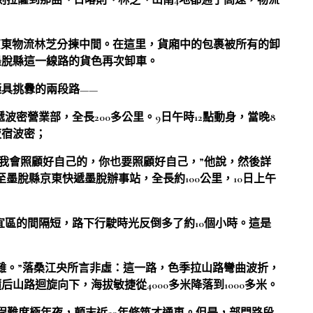
刻拉薩到那曲、日喀則、林芝、山南4地都通了高速，物流
京東物流林芝分揀中間。在這里，貨廂中的包裹被所有的卸
墨脫縣這一線路的貨色再次卸車。
具挑釁的兩段路——
波密營業部，全長200多公里。9日午時12點動身，當晚8
夜宿波密；
，我會照顧好自己的，你也要照顧好自己，”他說，然後詳
墨脫縣京東快遞墨脫辦事站，全長約100公里，10日上午
宜區的間隔短，路下行駛時光反倒多了約10個小時。這是
雜。”落桑江央所言非虛：這一路，色季拉山路彎曲波折，
山路迴旋向下，海拔敏捷從4000多米降落到1000多米。