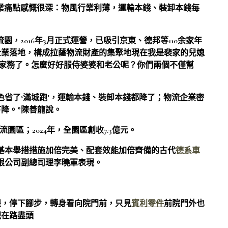
行業痛點感慨很深：物風行業利薄，運輸本錢、裝卸本錢每
園，2016年3月正式運營，已吸引京東、德邦等110余家年
企業落地，構成拉薩物流財產的集聚地現在我是裴家的兒媳
做家務了。怎麼好好服侍婆婆和老公呢？你們兩個不僅幫
色省了‘滿城跑’，運輸本錢、裝卸本錢都降了；物流企業密
降。”陳善龍說。
園區；2024年，全園區創收7.3億元。
基本舉措措施加倍完美、配套效能加倍齊備的古代
德系車
限公司副總司理李曉軍表現。
眼，停下腳步，轉身看向院門前，只見
賓利零件
前院門外也
現在路盡頭