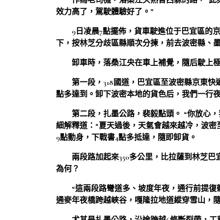
作為老司機，落桑江央熟習西躲的路，“此
效力高了，駕駛體驗好了。”
9日凌晨7點擺佈，貨車駛進位于巴宜區的
下，按林芝分歧區縣順次分揀，前去波密縣、
卸車時，落桑江央在車上補覺，隨后駛上極
第一段，318國道，巴宜區至波密縣京東快遞
點多達到。卸下波密本地的貨色后，我們一行
第二段，扎墨公路，裴毅點頭。 “你放心
細解釋道：“夏天過後，天氣會越來越冷，波密至
9點動身，下戰書4點多抵達，隨即卸貨。
兩段路加起來350多公里，比拉薩到林芝巴
為何？
“這兩段路彎道多、坡度年夜，通行前提復
通麥年夜橋跨越峽谷，嘎隆拉地道縱穿雪山，隨后