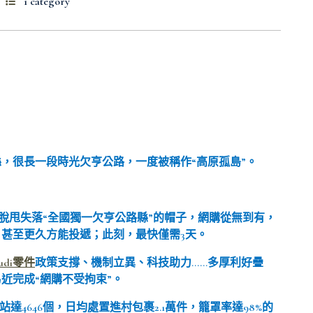
1 category
，很長一段時光欠亨公路，一度被稱作“高原孤島”。
脫甩失落“全國獨一欠亨公路縣”的帽子，網購從無到有，
甚至更久方能投遞；此刻，最快僅需3天。
udi零件
政策支撐、機制立異、科技助力……多厚利好疊
近完成“網購不受拘束”。
達4646個，日均處置進村包裹2.1萬件，籠罩率達98%的