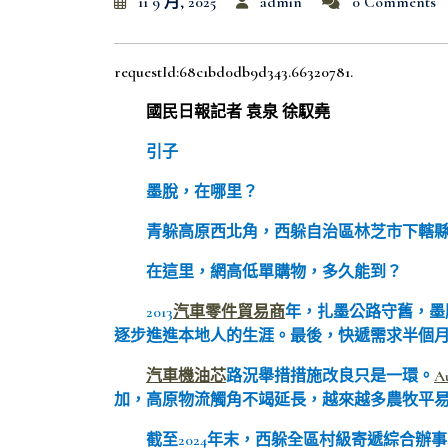
11 9 月, 2025
admin
0 Comments
requestId:68c1bd0db9d343.66320781.
國民日報記者 袁泉 徐馭堯
引子
墨脫，在哪里？
青躲高原西北角，西躲自治區林芝市下轄縣
在這里，網高低單購物，多久能到？
2013
汽車零件貿易商
年，扎墨公路守舊，墨
逐步進進本地人的生涯。最後，快遞需求半個月
汽車機油芯
路況舉措措施改良只是一環。
A
加，高原物流觸角不竭延長，越來越多農牧平易
截至2024年末，西躲全區村級寄遞綜合辦事站