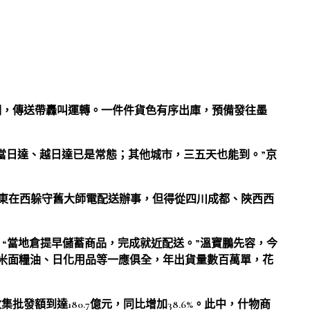
明，傳送帶轟叫運轉。一件件貨色有序出庫，預備發往墨
當日達、越日達已是常態；其他城市，三五天也能到。”京
，京東在西躲守舊大師電配送辦事，但得從四川成都、陜西西
。
運。“當地倉提早儲蓄商品，完成就近配送。”溫寶鵬先容，今
米面糧油、日化用品等一應俱全，年出貨量數百萬單，花
發額到達180.7億元，同比增加38.6%。此中，什物商