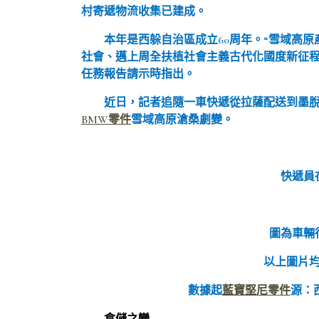
村寄遞物流收集已建成。
本年是西躲自治區成立60周年。“雪域高
社會、邁上周全扶植社會主義古代化國度新征程
任務報告請示時指出。
近日，記者追隨一車快遞從拉薩配送到墨
BMW零件
雪域高原滄桑劇變。
快遞員
圖為車輛
以上圖片
數據起
藍寶堅尼零件
源：