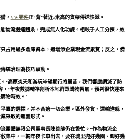
裝備，
VW零件
正“背”著近2米高的貨架傳送快遞。
助智能物流搬運體系，完成無人化功課。相較于人工分揀，效
不只占用過多倉庫資本，還增添企業現金流累贅；反之，備
。
變傳統治理為技巧驅動。
。“高原炎天和游玩岑嶺期行將曩昔，我們響應調減了防
容，“年夜數據精準剖析本地群眾購物習氣，預判很快迎來
購物時效。”
商平臺的選擇，并不合適一切企業。區外發貨、運輸進躲，
企業采取的運營形式。
流團體無限公司董事長陳善龍仍在繁忙。“作為物流企
不敷集中，一輛年夜卡車出去，要在城里兜好幾圈、卸好幾