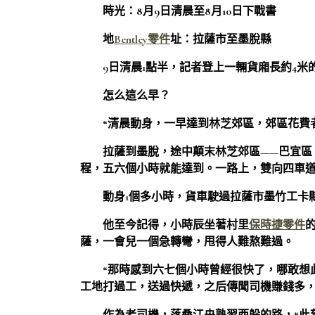
時光：8月9日清晨至8月10日下戰書
地
Bentley零件
址：拉薩市至墨脫縣
9日清晨1點半，記者登上一輛貨廂長約4
怎么這么早？
“清晨動身，一早達到林芝郊區，郊區花費
拉薩到墨脫，途中顛末林芝郊區——巴宜區
程，五六個小時就能達到。一路上，雙向四車
動身1個多小時，貨車駛過拉薩市墨竹工卡
他至今記得，小時辰坐著村里
保時捷零件
薩，一會兒一個急轉彎，甩得人難熬難過。
“那時感到六七個小時曾經很快了，哪敢想
工地打過工，送過快遞，之后傳聞司機賺錢多