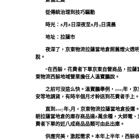
倉儲之變
從傳統治理到技巧驅動
時光：8月8日深夜至8月9日清晨
地址：拉薩市
夜深了，京東物流拉薩當地倉照舊燈火透
脫。
“在西躲，花費者下單京東自營商品，拉薩
東物流西躲地域營業擔任人溫寶鵬說。
之前可沒這么快。溫寶鵬舉例，2015年
安等地調貨，有時半個月才幹送到花費者手上
直到2017年5月，京東物流拉薩當地倉投
朝拉薩當地倉的庫存商品達8萬余種，大師電、
費者下單的近八成商品品類可由此出庫。
供應完美，激起需求。本年上半年，西躲收集批