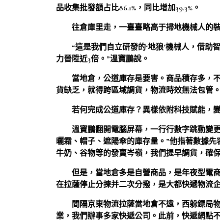
品收集批發額占比86.1%，同比增加39.3%。
往倉庫里走，一臺臺略高于掃地機械人的
“這是我們自立研發的‘地狼’機械人，借
力晉陞近3倍。”溫寶鵬說。
當地倉，公道庫存是要害。商品積存多，
貨缺乏，就得跨區域調貨，物流時效無法包管
若何完成公道庫存？異樣依附科技賦能，
溫寶鵬翻開電腦屏幕，一行行數字跳動變更
曬霜、帽子、遮陽傘的庫存量。”他指著數據先
牛奶、谷物等的發賣岑嶺，我們提早調貨，確保
但是，當地倉多是自營商品，是年夜型電
在拉薩停止分揀并二次分撥，是大都快遞物流
間隔京東物流拉薩當地倉不遠，西躲鏢局物
業，我們辦事多家快遞公司。此前，快遞網點