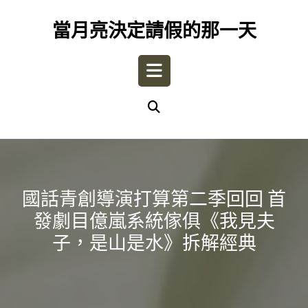
Skip
to
當月亮決定請假的那一天
content
Open
Button
國話青創導演打算第二季回回 首
發劇目億嵐系統傢俱《我見夫
子，是山是水》拆解經典