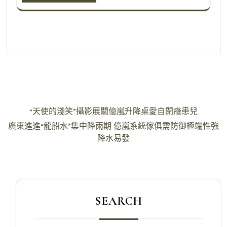
文
“天使的淺笑”攝影展關億嵐升降桌愛自閉癥患兒
章
廣東進進“龍船水”集中降雨期 億嵐系統傢俱需防御極端性強
導
降水易發
覽
SEARCH