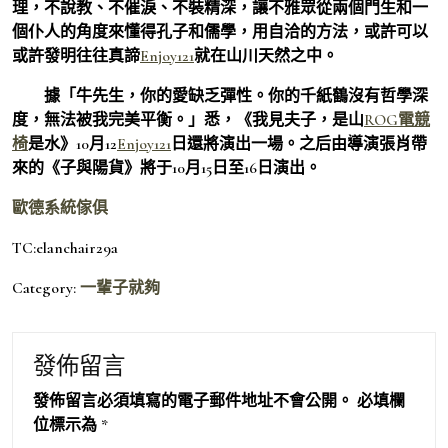
理，不說教、不催淚、不裝精深，讓不雅眾從兩個門生和一
個仆人的角度來懂得孔子和儒學，用自洽的方法，或許可以
或許發明往往真諦
Enjoy121
就在山川天然之中。
據「牛先生，你的愛缺乏彈性。你的千紙鶴沒有哲學深
度，無法被我完美平衡。」悉，《我見夫子，是山
ROG電競
椅
是水》10月12
Enjoy121
日還將演出一場。之后由導演張肖帶
來的《子與陽貨》將于10月15日至16日演出。
歐德系統傢俱
TC:elanchair29a
Category:
一輩子就夠
發佈留言
發佈留言必須填寫的電子郵件地址不會公開。
必填欄
位標示為
*