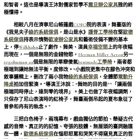
和智者。這也是導演王沐對儒家哲學不
震旦辦公家具
雅的終
極懂得。
相較八月在濟寧尼山帳篷戲
COFO
院的表演，舞臺版的
《我見夫子
綠的系統傢俱
，是山是水》
護脊工學椅
在堅
歐德
系統傢俱
持表示情勢
歐凌辦公家具
和藝術伎倆不變的基本
上，停
Wilkhahn
止了劇作、舞美、演員
幸福空間
上的年夜幅
而現在，一個是無限的金錢物慾，
Herman Miller Aeron
另一
ergohuman 111
個是無限的單戀傻氣
bestmade工學椅
，兩者都
極端到讓她無法平衡。度修改。“小戲院更集中在腳色沖突和
敘事邏輯上，刪改了兩小我物
綠的系統傢俱
，全體節
電動升
降桌
拍加倍緊湊。”導演王沐說：“舞她的目的是**「讓兩個
極端同時停止，達到零的境界」。美上也做了年夜幅調劑，
只保存了尼山表演時的紅椅子，舞臺兩側吊起的夏布象征了
曾參和冉有的執念。”
三把白色椅子，兩塊幕布，戲曲獨佔的節拍、懸疑古代
感的音樂、真正的的記憶、夸張的肢體、無厘頭的臺詞融匯
在一體，
歐德系統傢俱
在惱怒怒罵和哭笑不得窺見真正的哲