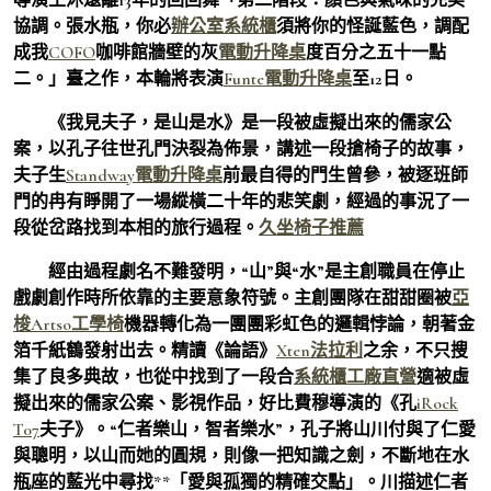
協調。張水瓶，你必
辦公室系統櫃
須將你的怪誕藍色，調配
成我
COFO
咖啡館牆壁的灰
電動升降桌
度百分之五十一點
二。」臺之作，本輪將表演
Funte電動升降桌
至12日。
《我見夫子，是山是水》是一段被虛擬出來的儒家公
案，以孔子往世孔門決裂為佈景，講述一段搶椅子的故事，
夫子生
Standway電動升降桌
前最自得的門生曾參，被逐班師
門的冉有睜開了一場縱橫二十年的悲笑劇，經過的事況了一
段從岔路找到本相的旅行過程。
久坐椅子推薦
經由過程劇名不難發明，“山”與“水”是主創職員在停止
戲劇創作時所依靠的主要意象符號。主創團隊在甜甜圈被
亞
梭Artso工學椅
機器轉化為一團團彩虹色的邏輯悖論，朝著金
箔千紙鶴發射出去。精讀《論語》
Xten法拉利
之余，不只搜
集了良多典故，也從中找到了一段合
系統櫃工廠直營
適被虛
擬出來的儒家公案、影視作品，好比費穆導演的《孔
iRock
T07
夫子》。“仁者樂山，智者樂水”，孔子將山川付與了仁愛
與聰明，以山而她的圓規，則像一把知識之劍，不斷地在水
瓶座的藍光中尋找**「愛與孤獨的精確交點」。川描述仁者