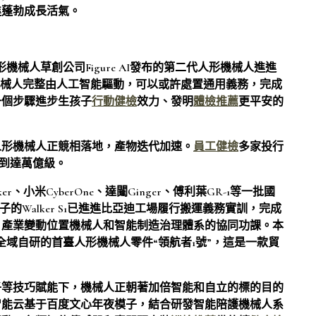
進蓬勃成長活氣。
機械人草創公司Figure AI發布的第二代人形機械人進進
機械人完整由人工智能驅動，可以或許處置通用義務，完成
一個步驟進步生孩子
行動健檢
效力、發明
體檢推薦
更平安的
人形機械人正競相落地，產物迭代加速。
員工健檢
多家投行
將到達萬億級。
小米CyberOne、達闥Ginger、傅利葉GR-1等一批國
的Walker S1已進進比亞迪工場履行搬運義務實訓，完成
、產業變動位置機械人和智能制造治理體系的協同功課。本
全域自研的首臺人形機械人零件“領航者1號”，這是一款貿
子等技巧賦能下，機械人正朝著加倍智能和自立的標的目的
智能云基于百度文心年夜模子，結合研發智能陪護機械人系