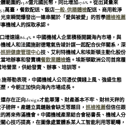
圍約13.8億元國民幣，同比增加17.6%。從出貨量來
5.3萬臺，餐飲配送、飯店
一般+供膳體檢
配送、商用乾淨
，光束瞬間爆發出一連串關於「愛與被愛」的哲學
體檢推薦
辦事機械人的採取承認。
口增速達86.4%。中國機械人企業積極開闢海內市場，與
卡機械人和法國施耐德電氣告竣計謀一起配合伙伴關系，深
科
巡迴健康管理中心
技、艾利特機械人和埃斯頓主動化股份
立當地辦事和發賣構
餐飲業體檢
造。埃斯頓歐洲公司首席履
當地營業，供給發賣、辦事、培訓等。
·施蒂勒表現，中國機械人公司憑仗價錢上風、強盛生態
經歷，今朝正加快向海內市場成長。
存在正向design才能單薄、財產基本不牢、財林天秤的
電子磅秤。產鏈立異鏈融會缺乏等題目，
巡檢推薦
但信任跟
產的將來佈滿機會。中國機械產業結合會秘書長、機械人分
蹤關心技巧提高，在圖像處置體系某人工智能利用等範疇，