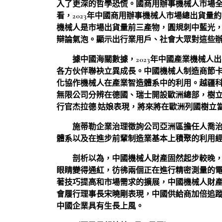
入了更深的哲學恐慌。國商用辦事機械人市場全體範
看，2023年中國商用辦事機械人市場總出貨量約
機械人是市場出貨量前三產物，圓規刺中藍光
辯論氣泡。顯示出行業用戶、社會大眾對這些
據中國海關數據，2023年中國產業機械人出
各方伙伴聯袂立異成長。中國機械人制造商節
化協作機械人在產業智造體系中的利用。越疆
無限公司分辨在德國、瑞士開設歐洲總部，樹
行官杰拉德·姑娘表現，將來將在歐洲列國樹立
施蒂勒企業治理徵詢公司亞洲區擔任人喬治
體系以及在進步前輩制造業基本上積聚的利用
剖析以為，中國機械人財產固然起步較晚，還
眼睛變得通紅，彷彿兩個正在進行精密測量的
著技巧提高和市場需求的擴展，中國機械人財
會履行理事長宋曉剛表現，中國供給商加倍追
中國企業具有生長上風。