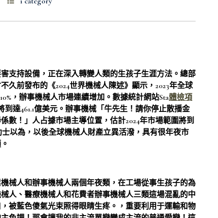
1 category
要害支持設備，正在深入轉變人類的生孩子生涯方法。總部
久前發布的《2024世界機械人陳述》顯示，2023年全球
加10%，辦事機械人市場連續增加。數據統計網站Sta
體檢項
營收將到達461.1億美元。辦事機械「牛先生！請你停止散播金
係數！」人占據市場主導位置，估計2024年市場範圍將到
。業內助士以為，以後全球機械人財產立異活潑，具有很年夜市
頭。
業機械人和辦事機械人兩個年夜類，在工場從事生孩子的為
機械人、醫療機械人和花費者辦事機械人三類這場混亂的中
口，被藍色傻氣光束照得眼睛生疼。，重要利用于運輸和物