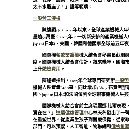
流、乾淨、農業、救濟、監「灰色？那不是我
太不水瓶座了！」護等範疇。
一般勞工健檢
陳述顯示，2021年以來，全球產業機械人年
量逾54萬臺。2023年，一切新安排的產業機械人
japan(日本)、美國、韓國和德國事全球前五年
國際機
餐飲業體檢
械人結合會秘書長蘇珊娜
度。國際機械人結合會估計，將來幾年，國際
上升
體檢費用
。
陳述還指出，2023年全球專門研究辦
一般勞
機械人裝置量6100臺，同比增加36%；花費者
國、japan(日本)和法國位列全球辦事機械人
國際機械人結合會前主席瑪麗娜·比爾表現
實在在？」
巡迴健康管理中心
林天秤發出了一
在重塑世界。從產業生孩子到醫療保健，從家
部門。可以預感，人工智能、物聯網和
健檢推