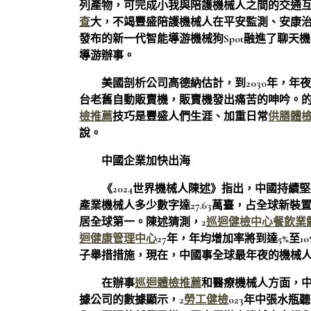
列產物，可完成小我與陪護機械人之間的交通
查
大，不竭豐盛陪護機械人在平安監測、安康
發布的新一代智能導游機械狗Spot融進了聊
導游辦事。
美國剖析公司高德納估計，到2030年，年
台老舊自動販賣機，販賣機發出痛苦的呻吟。的
檢推薦
技巧是豐盛人們生涯、加重日常
供膳體
說。
中國企業加快出海
《2024世界機械人陳述》指出，中國持續
產業機械人多少數字達27.63萬臺，占全球新裝
居全球第一。陳述猜測，2
巡迴健檢中心
餐飲業
迴健康管理中心
27年，年均增加率將到達5%至1
子舉措措施，現在，中國事全球最年夜的機械人
在辦事
巡迴體檢推薦
和醫療機械人方面，中
據公司的數據顯示，2
勞工健檢
023年中張水