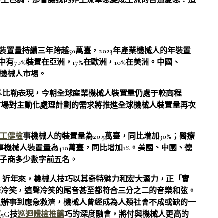
的主色調！那會讓我的非主流單戀變成主流的普通愛戀！這
裝置量持續三年跨越50萬臺，2023年產業機械人的年裝置
中有70%裝置在亞洲，17%在歐洲，10%在美洲。中國、
夜機械人市場。
·比勒表現，今朝全球產業機械人裝置量仍處于較高程
市場對主動化處理計劃的需求將推進全球機械人裝置量再次
工健檢
事機械人的裝置量為20.5萬臺，同比增加30%；醫療
辦事機械人裝置量為410萬臺，同比增加1%。美國、中國、德
生孩子商多少數字前五名。
，近年來，機械人技巧以其奇特魅力和宏大潛力，正「實
聲冷笑，這聲冷笑的尾音甚至都符合三分之二的音樂和弦。
政辦事到應急救濟，機械人曾經成為人類社會不成或缺的一
薦
5G技
巡迴體檢推薦
巧的深度融會，將付與機械人更高的