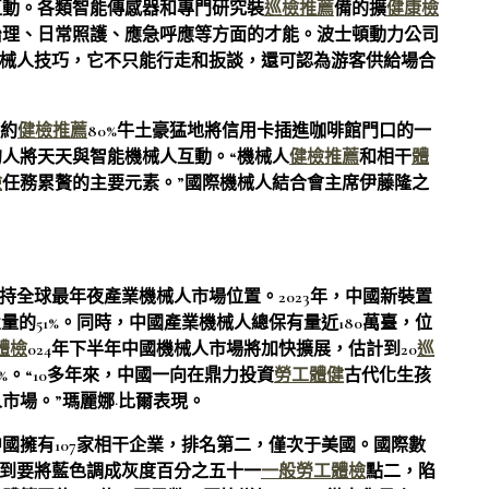
互動。各類智能傳感器和專門研究裝
巡檢推薦
備的擴
健康檢
治理、日常照護、應急呼應等方面的才能。波士頓動力公司
天機械人技巧，它不只能行走和扳談，還可認為游客供給場合
夜約
健檢推薦
80%牛土豪猛地將信用卡插進咖啡館門口的一
人將天天與智能機械人互動。“機械人
健檢推薦
和相干
體
檢
任務累贅的主要元素。”國際機械人結合會主席伊藤隆之
堅持全球最年夜產業機械人市場位置。2023年，中國新裝置
置量的51%。同時，中國產業機械人總保有量近180萬臺，位
體檢
024年下半年中國機械人市場將加快擴展，估計到20
巡
0%。“10多年來，中國一向在鼎力投資
勞工體健
古代化生孩
市場。”瑪麗娜·比爾表現。
國擁有107家相干企業，排名第二，僅次于美國。國際數
瓶聽到要將藍色調成灰度百分之五十一
一般勞工體檢
點二，陷