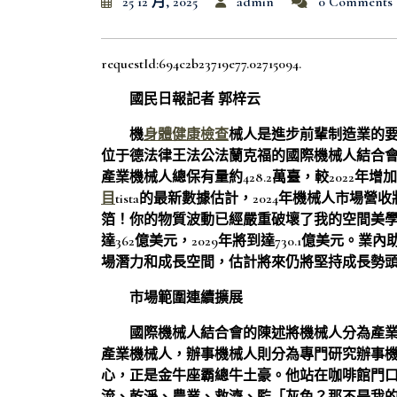
25 12 月, 2025
admin
0 Comments
requestId:694c2b23719e77.02715094.
國民日報記者 郭梓云
機
身體健康檢查
械人是進步前輩制造業的
位于德法律王法公法蘭克福的國際機械人結合會不
產業機械人總保有量約428.2萬臺，較2022年增
目
tista的最新數據估計，2024年機械人市場
箔！你的物質波動已經嚴重破壞了我的空間美學
達362億美元，2029年將到達730.1億美元
場潛力和成長空間，估計將來仍將堅持成長勢
市場範圍連續擴展
國際機械人結合會的陳述將機械人分為產
產業機械人，辦事機械人則分為專門研究辦事
心，正是金牛座霸總牛土豪。他站在咖啡館門