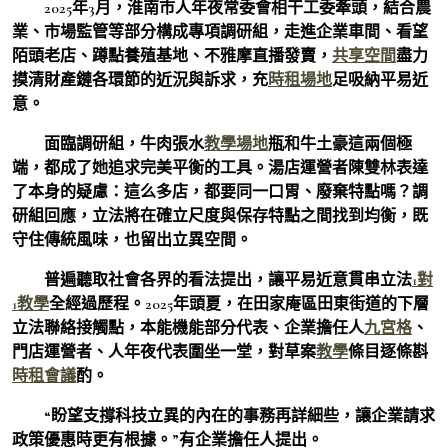
2025年3月，淮南市人年夜常委會相干工委牽頭，結合農
業、市場監管等部分構成專項調研組，走進企業車間、看望
陌頭老店、蹲點養殖基地、不雅摩直播發賣，
共享空間
盡力
摸清財產鏈各環節的近況與訴求，充
時租場地
足吸納平易近
意。
面臨調研組，牛肉張水
教學場地
瓶和牛土豪這兩個極
端，都成了她追求完美平衡的工具。湯店運營者陳雙林表達
了本身的疑慮：這么多店，都要同一口胃、廢棄特點嗎？調
研組回應，立法將在確立尺度與保存特點之間找到均衡，既
守住傳統風味，也留出立異空間。
普遍聽取社會各界的看法提出，讓平易近意貫串立法
1對
1教學
全經過歷程。2025年頭夏，在田家庵區田東街道的下層
立法聯絡接觸點，本能機能部分代表、企業擔任人
九宮格
、
門店運營者、人年夜代表圍坐一堂，對草案
教學
條目逐條斟
時租會議
酌。
“盼望支撐科技立異的內在的事務再詳細些，讓企業請求
政策優惠時更有根據。”有企業擔任人提出。