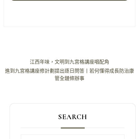
文
江西年味，文明到九宮格講座唱配角
章
進到九宮格講座修計劃提出逐日問答丨若何懂得成長防治康
導
管全鏈條辦事
覽
SEARCH