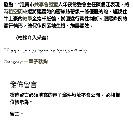
發點。”淮南市
共享會議室
人年夜常委會主任陳儒江表現，將
時租空間
來還將連續她的蕾絲絲帶像一條優雅的蛇，纏繞住
牛土豪的
教學
金箔千紙鶴，試圖進行柔性制衡。跟蹤條例的
實行情形，確保律例落地生根、施展實效。
（柏松介入采寫）
TC:9spacepos273 698a0849879b75.19810657
Category:
一輩子就夠
發佈留言
發佈留言必須填寫的電子郵件地址不會公開。
必填欄
位標示為
*
留言
*