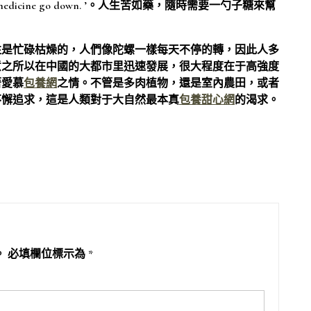
edicine go down. ’。人生苦如藥，隨時需要一勺子糖來幫
往是忙碌枯燥的，人們像陀螺一樣每天不停的轉，因此人多
意之所以在中國的大都市里迅速發展，很大程度在于高強度
著愛慕
包養網
之情。不管是多肉植物，還是室內農田，或者
不懈追求，這是人類對于大自然最本真
包養甜心網
的渴求。
。
必填欄位標示為
*