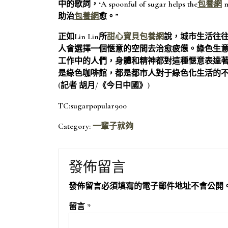
中的歌詞，‘A spoonful of sugar helps the
包養網
m
助治
包養網
愈。”
正如Lin Lin所
甜心寶貝包養網
說，城市生活往
人會選擇一個愜意的空間去治愈疲憊。綠色生
工作中的人們，身體和精神都對這種愜意表達
是綠色咖啡館，都是都市人對于綠色化生活的
(記者 胡月/《今日中國》)
TC:sugarpopular900
Category:
一輩子就夠
發佈留言
發佈留言必須填寫的電子郵件地址不會公開
留言
*