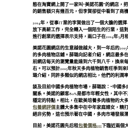
態在淘寶網上開了一家叫“美諾花園”的網店，
的銷售額只有幾百元，但李賀卻從中看到了商
2014年，從事IT業的李賀做出了一個大膽的選
放下高薪工作，完全轉入一個陌生的行業，這對
進行創業的選擇表示支持，兩口子在2014年3
美諾花園網店的生意越做越大，到一年后的201
的多肉植物店鋪。薛璐向記者介紹，網店最多在
前網店每天的瀏覽量能達到六千到八千，換來每
右。可以預計2015年秋天多肉植物銷售旺季到
璐介紹，同許多類似的網店相比，他們的利潤率
談及目前中國多肉植物市場，薛璐說：“中國多
關系。美諾的顧客80%是都市年輕女性，其中
穩定的特點。相比，在歐美培養多肉植物的大
包養網評價
主體大多集中在中年家庭婦女，精打
絕非劣勢，這也預示著在中國，多肉市場發展
目前，美諾花園先后租
包養價格ptt
下臨近兩個