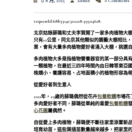
31 8 月, 2025
admin
0 Comments
requestId:68b3314c3e2218.39304618.
北京姑娘薛璐和丈夫李賀開了一家多肉植物大棚
只有10公里，同北京其他類似的園藝大棚相比
業，會有大量多肉植物愛好者涌入大棚，挑選
多肉植物大多是指植物營養器官的某一部分具
一類植物，在最近三四年時間內由日韓等東亞
株嬌小、養護容易、占地面積小的植物形容為
從愛好者到生意人
2011年，29歲的薛璐偶然從花卉
包養軟體
市場花
多肉愛好者不同，薛璐從單純的喜愛
包養軟體
心花園
屬偶然。
自從愛上多肉植物，薛璐便不斷往家里添置新品
培育幼苗，這些葉插苗數量越來越多，把家里的