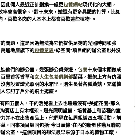
，因此倆人最近正計劃換一處更
包養網站
現代化的大棚，
效率會高很多。”對于未來，她還有更多具體的打算，比如
向，喜歡多肉的人基本上都會喜歡這些植物”。
好的問題，這是因為無法為它們提供足夠的光照時間和強
。萬通地產旗下的
包養意思
“綠空間”項目組的辦公室也并沒
走進他們的辦公室，幾張辦公桌旁邊，
包養
十來個木頭做成
、百里香等香草和
女大生包養俱樂部
蔬菜，框架上方有仿照
，沒有設置燈光照明的木箱里，則生長著各種蘑菇，充滿植
讓人忘記了戶外的飛土揚塵。
只有四五個人，干的活兒看上去也遠遠沒有“美諾花園“那么
的淘寶店上有木框架、燈光照明設備、培養基土和苗種的室
精力并不在出售產品上，他們現在每周組織四五場活動，前
草，同事項目組同包括“今日頭條”在內的新興移動互聯網
辦公室。“這個項目的想法最早來源于日本的植物工廠，