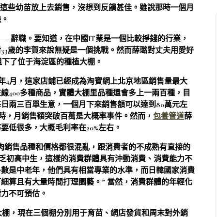
把這些幼苗放上去銷售，沒想到反饋甚佳。雖說那時一個月
機。
擇——辭職。要知道，在中國IT業是一個比較掙錢的行業，
33歲的李賀來說無疑是一個挑戰。然而薛璐對丈夫用愛好
月租下了位于海淀區的種植大棚。
5年4月，這家店鋪已經成為淘寶網上北京地區銷售量最大
線400多種商品，實體大棚里品種還會多上一兩百種，目
日兩三百單生意，一個月下來銷售額可以達到80萬元左
來時，月銷售額突破百萬是大概率事件。然而，
包養管道
薛
要低很多，大概毛利率在20%左右。
肉銷售品種和價格都很混亂，跟消費者的不成熟有直接的
不乏初高中生，這樣的消費群體具有沖動消費、消費能力不
多數是中老年，他們具有相當專業的水準，而日韓國家消費
細算且有大量時間打理園藝。” 當然，消費群體的年輕化
潛力不可預估。
大棚，現在三個棚分別用于育苗、網店發貨和周末對外銷