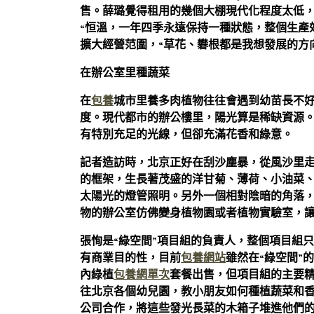
售。薛璐覺得租用的幾個大棚現代化程度太低
“恒溫，一年四季永遠保持一種狀態，整個生產
擴大經營范圍，“草花、礬根都是我想發展的方
在辦公室里種蔬菜
在
包養
城市里養多肉植物往往會遇到幼苗長不
度。現代都市的辦公樓里，陽光算是稀缺資源
有特別充足的光線，但卻充滿花香和綠意。
記者造訪時，北京正好在刮沙塵暴，從風沙里
的框架，生長著茂盛的洋甘菊、薄荷、小油菜
太陽光的燈管照明。另外一個相對陰暗的角落
物的辦公室仿佛變身植物園或者植物實驗室，
張恂是“綠空間”項目組的負責人，整個項目組
有商業目的性，目前
包養網站
雖然在“綠空間”
內綠植
包養網單次
套餐出售，但項目組的主要
往北京各個幼兒園，教小朋友如何種植蔬菜和香
公司合作，將這些發光長菜的木箱子堆進他們的