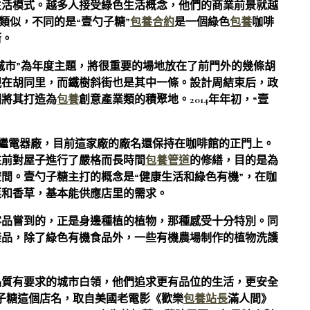
生活模式。越多人接受綠色生活概念，他們的商業前景就越
類似，不同的是“壹勺子糖”
包養合約
是一個綠色
包養
咖啡
街。
智慧城市”為年度主題，將很重要的場地放在了前門外的幾條胡
現在胡同里，而鐵樹斜街也是其中一條。設計周結束后，政
圖將其打造為
包養
創意產業類的積聚地。2014年年初，“壹
繼電器廠，目前這家廠的廠名還保持在咖啡館的正門上。
入駐前對屋子進行了嚴格而長時間
包養管道
的修繕，目的是為
間。壹勺子糖主打的概念是“健康生活和綠色有機”，在咖
菜和香草，基本能供應店里的需求。
客品嘗到的，正是身邊種植的植物，那種感受十分特別。同
產品，除了綠色有機食品外，一些有機農場制作的植物洗護
生活品質有要求的城市白領，他們追求更有品位的生活，更安全
壹勺子糖這個店名，取自美國老電影《歡樂
包養站長
滿人間》