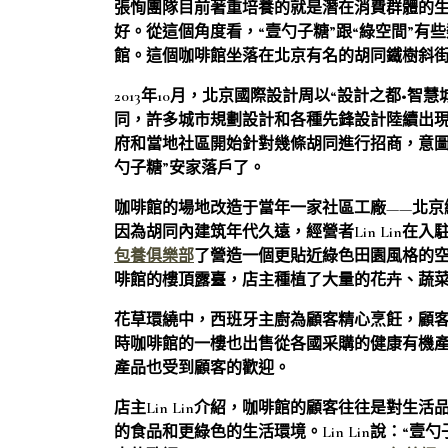
張恂團隊目前著重培養的就是潛在消費群體的
好。從這個角度看，“壹勺子糖”跟“綠空間”有些
館。這個咖啡館坐落在北京有名的胡同鐵樹斜
2013年10月，北京國際設計周以“設計之都•
同，許多城市規劃設計和各種先鋒設計陸續出
府和當地社區開始針對幾條胡同進行招商，意
勺子糖”安家落戶了。
咖啡館的場地改造于當年一家社區工廠——北京
因為胡同內建筑年代久遠，經營者Lin Lin在
包養俱樂部
了營造一個更貼近綠色田園風格的空
啡館的樓頂露臺，店主種植了大量的花卉、蔬
花草環繞中，西班牙主廚為顧客精心烹飪，顧
時咖啡館的一樓也出售從各國采購的健康有機
產品也受到顧客的歡迎。
店主Lin Lin介紹，咖啡館的顧客往往是對
的食品和更綠色的生活環境。Lin Lin說：“