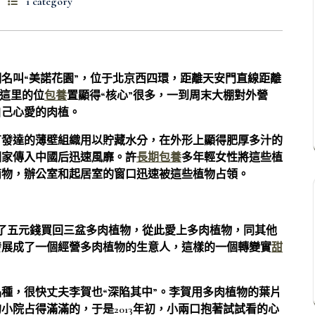
1 category
名叫“美諾花園”，位于北京西四環，距離天安門直線距離
，這里的位
包養
置顯得“核心”很多，一到周末大棚對外營
自己心愛的肉植。
有發達的薄壁組織用以貯藏水分，在外形上顯得肥厚多汁的
國家傳入中國后迅速風靡。許
長期包養
多年輕女性將這些植
萌物，辦公室和起居室的窗口迅速被這些植物占領。
了五元錢買回三盆多肉植物，從此愛上多肉植物，同其他
發展成了一個經營多肉植物的生意人，這樣的一個轉變實
甜
種，很快丈夫李賀也“深陷其中”。李賀用多肉植物的葉片
小院占得滿滿的，于是2013年初，小兩口抱著試試看的心