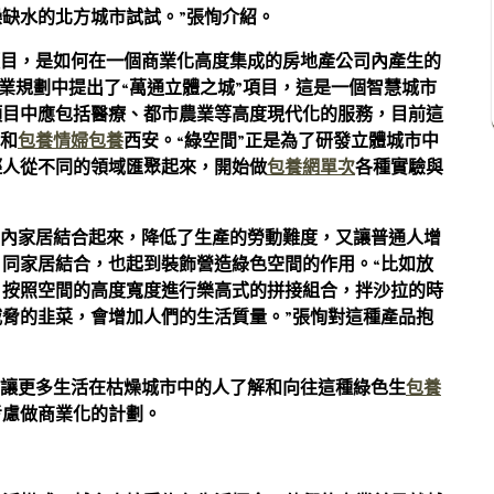
缺水的北方城市試試。”張恂介紹。
項目，是如何在一個商業化高度集成的房地產公司內產生的
商業規劃中提出了“萬通立體之城”項目，這是一個智慧城市
項目中應包括醫療、都市農業等高度現代化的服務，目前這
州和
包養情婦
包養
西安。“綠空間”正是為了研發立體城市中
輕人從不同的領域匯聚起來，開始做
包養網單次
各種實驗與
室內家居結合起來，降低了生產的勞動難度，又讓普通人增
同家居結合，也起到裝飾營造綠色空間的作用。“比如放
，按照空間的高度寬度進行樂高式的拼接組合，拌沙拉的時
脅的韭菜，會增加人們的生活質量。”張恂對這種產品抱
，讓更多生活在枯燥城市中的人了解和向往這種綠色生
包養
考慮做商業化的計劃。