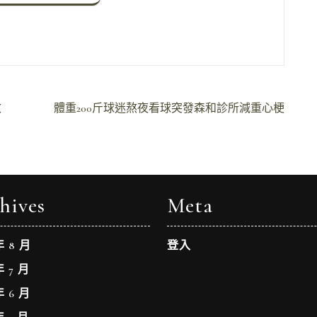
效
體重200斤球迷熬夜看球突發森和診所減重心梗
hives
Meta
年 8 月
登入
年 7 月
年 6 月