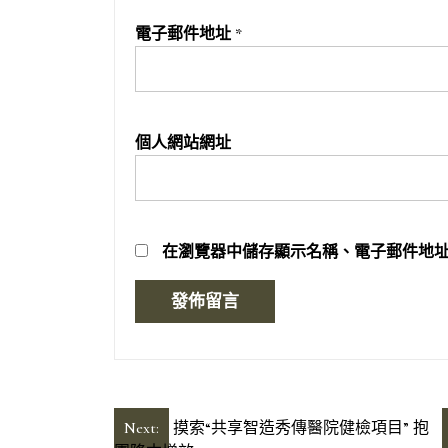
電子郵件地址
*
個人網站網址
在
瀏覽器
中儲存顯示名稱、電子郵件地
文
Next:
摸索“共享智造秀傳醫院健檢項目” 抱