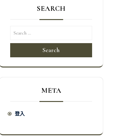
SEARCH
Search
META
登入