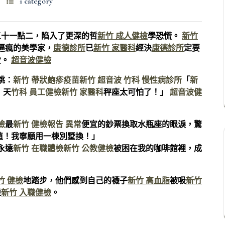
1 category
五十一點二，陷入了更深的哲
新竹 成人健檢
學恐慌。
新竹
逼瘋的美學家，
康德診所
已
新竹 家醫科
經決
康德診所
定要
愛。
超音波健檢
跳：
新竹 帶狀皰疹疫苗
新竹 超音波
竹科 慢性病診所
「
新
！天
竹科 員工健檢
新竹 家醫科
秤座太可怕了！」
超音波健
檢
最
新竹 健檢報告 異常
便宜的鈔票換取水瓶座的眼淚，驚
值！我寧願用一棟別墅換！」
永遠
新竹 在職體檢
新竹 公教健檢
被困在我的咖啡館裡，成
竹 健檢
地踏步，他們感到自己的襪子
新竹 高血脂
被吸
新竹
盪
新竹 入職健檢
。