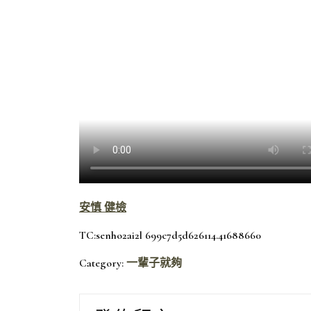
安慎 健檢
TC:senho2ai2l 699c7d5d626114.41688660
Category:
一輩子就夠