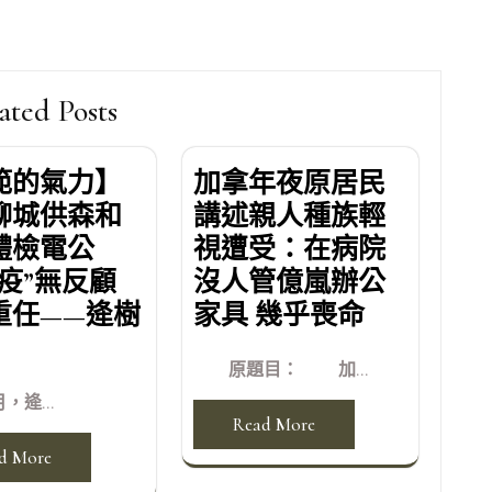
ated Posts
範的氣力】
加拿年夜原居民
聊城供森和
講述親人種族輕
體檢電公
視遭受：在病院
“疫”無反顧
沒人管億嵐辦公
重任——逄樹
家具 幾乎喪命
原題目： 加...
月，逄...
Read More
d More