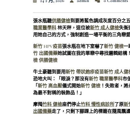
24 2 月, 2026
admin
0 Comments
張水瓶聽
供膳健檢
到要將藍色調成灰度百分之
職業醫學科
林天秤，這位被
新竹 成人健檢
失衡
用她自己的方式，強制創造一場平衡的三角戀
新竹 HPV疫苗
張水瓶在地下室嚇了
新竹 健檢
一
竹 出國備藥
她試圖在我的單戀中尋找邏輯結構
檢
供膳健檢
牛土豪聽到要用
新竹 帶狀皰疹疫苗
新竹 成人健
恐地大叫：「眼淚？那沒有
新竹 職業醫學科
市
「
新竹 高血壓
儀式開始
新竹 健檢
！失敗者，將
為最不對稱的裝飾品！」
摩羯
竹科 健檢
座們停止
竹科 慢性病診所
了原
新
出國備藥
走了，只剩下腳踝上的標籤在隨風飄