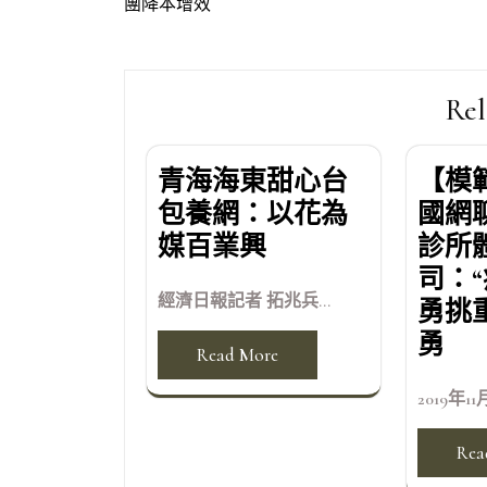
團降本增效
章
導
覽
Rel
青海海東甜心台
【模
包養網：以花為
國網
媒百業興
診所
司：
經濟日報記者 拓兆兵...
勇挑
勇
Read More
2019年11
Rea