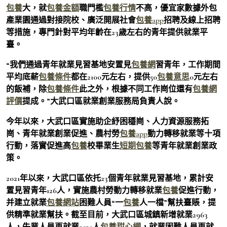
包養
大，就
包養金額
職門檻
包養行情
不高，優宜家數據外包
產業園通過對接院校、廣泛開展社會
包養app
招聘及線上招聘
等措施，專門針對平均年齡在23歲左右的青年提供就業平
臺。
“我們通過青年就業見習基地安置見
包養網
習青年，工作期間
平均底薪
包養條件
都在2100元左右，提供50
包養意思
0元左右
的飯補，除
包養條件
此之外，根據不同工作崗位還有
包養網
評價
提成。”大武口區就業創業服務局負責人說。
今年以來，大武口區實施助企紓困穩崗、人力資源服務拓
崗、青年就業創業促進、農村勞
包養app
動力轉移就業等十項
行動，落實促進高
包養
校畢業生
短期包養
等青年就業創業政
策。
2021年以來，大武口區依托23個青年就業見習基地，累計安
置見習青年126人，實施農村勞動力轉移就業
包養
促進行動，
并建立就業
包養網站
困難人員“一
包養
人一檔”幫扶臺賬，提
供精準就業幫扶。截至目前，大武口區城鎮新增就業2963
人，失業人員再就業2525人
包養甜心網
，就業困難人員再就