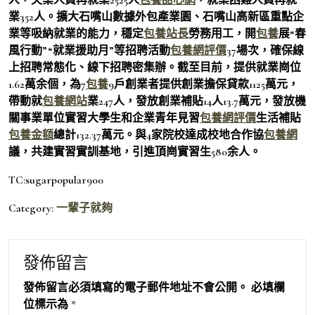
業352人。擴大石嘴山數據外包產業園、石嘴山高新區重點企
業等吸納就業的能力，穩定
包養站長
勞務用工，開
包養
展“春
風行動”“就業援助月”等招聘活動
包養網評價
37場次，確保線
上招聘常態化、線下招聘密集辦。截至目前，提供就業崗位
1.62萬余個，為7
包養
9戶創業者提供創業擔保貸款1125萬元，
帶動就
包養網站
業247人，發放創業補貼14人13.7萬元，發放機
關事業單位實習大學生和企業青年見習
包養網評價
生活補貼
包養金額
總計132.37萬元。與4家院校達成校地合作協
包養網
議，共建實習實訓基地，引進頂崗實習生580余人。
TC:sugarpopular900
Category:
一輩子就夠
發佈留言
發佈留言必須填寫的電子郵件地址不會公開。
必填欄
位標示為
*