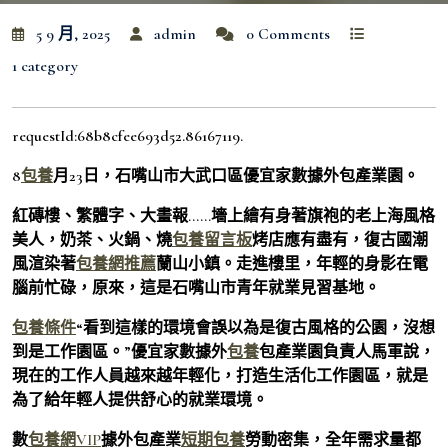
5 9 月, 2025
admin
0 Comments
1 category
requestId:68b8cfee693d52.86167119.
8
包養
月23日，石嘴山市大武口區優宜家數據外包產業園。
紅磚樓、繁體字、大畫報……墻上繪有身著旗袍的老上海風格
美人，奶茶、火鍋、燒
包養留言板
烤店應有盡有，復古國潮
風渲染著
包養網推薦
蘭山小鎮。走進樓里，年輕的身影在電
腦前忙碌，原來，這是石嘴山市青年就業見習基地。
包養條件
“看到這樣的環境會誤以為是復古風格的公園，沒想
到是工作園區。”優宜家數據外
包養
包產業園負責人馬軍說，
現在的工作人員越來越年輕化，打造生活化工作園區，就是
為了給年輕人提供舒心的就業環境。
數
包養網VIP
據外包產業
短期包養
勞動密集，全年需求量都