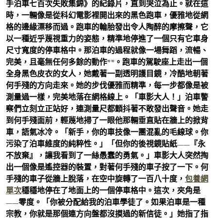
手泊車七百次失敗集錦》的紀錄片，直到哭泣為止。就在這
時，一輛像是從科幻電影裡開出來的黑色跑車，優雅地從網
格的邊緣漂移而過。跑車的輪胎發出令人陶醉的摩擦聲，它
以一種近乎蔑視重力的姿態，精準地停進了一個只有它車身
尺寸寬度的停車格中。那泊車的過程就像一場舞蹈，流暢、
完美，且毫無任何多餘的動作**。跑車的駕駛座上走出一個
全身黑色皮衣的女人，她戴著一副透明護目鏡，冷酷地朝著
何手殘的方向走來。她的步伐優雅而精準，每一步都像是被
測量過一樣，完美地落在網格線上。「車影大人！」泊車警
察們立刻立正站好，連測量尺都顫抖著不敢發出聲音。她走
到何手殘面前，輕蔑地掃了一眼他那輛垂直貼在牆上的掀背
車，語氣冰冷。「新手，你的車技像一團混亂的毛線球。你
污染了泊車維度的純粹性。」「但你的後視鏡貼紙——『永
不放棄』，讓我看到了一絲愚蠢的勇氣。」車影大人突然掏
出一個像是遙控器的裝置，對著何手殘的車子按了一下。何
手殘的車子從牆上脫落，在空中旋轉了一百八十度，
包養網
單次
穩穩地停在了地面上的一個停車格中。這次，夾角是
——零度。「你被分配給我的泊車學徒了。如果泊車是一種
宗教，你就是那個連方向盤都沒摸過的新信徒。」她指了指