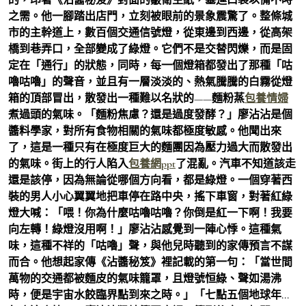
之需。他一腳踏出店門，立刻被眼前的景象震驚了。整條城
市的主幹道上，數百個交通信號燈，從東邊到西邊，從高架
橋到巷弄口，全部變成了綠燈。它們不是交替閃爍，而是固
定在「通行」的狀態，同時，每一個燈箱都發出了那種「咕
嚕咕嚕」的聲音，並且有一層淡淡的、熱氣騰騰的白霧從燈
箱的頂部冒出，散發出一種難以名狀的——麵粉蒸
包養情婦
煮過頭的氣味。「麵粉焦慮？還是過度發酵？」廖沾沾是個
醬料學家，對所有食物相關的氣味都極度敏感。他聞出來
了，這是一種只有在極度巨大的麵團因為壓力過大而散發出
的氣味。街上的行人陷入
包養網ppt
了混亂。汽車不知道該走
還是該停，因為無論從哪個方向看，都是綠燈。一個穿著西
裝的男人小心翼翼地把車停在路中央，搖下車窗，對著紅綠
燈大喊：「喂！你為什麼咕嚕咕嚕？你倒是紅一下啊！我要
向左轉！綠燈沒用啊！」廖沾沾感覺到一陣心悸。這種氣
味，這種不祥的「咕嚕」聲，與他兒時聽到的家傳預言不謀
而合。他想起家傳《沾醬秘笈》裡記載的第一句：「當世間
萬物的交通都被麵皮的氣味籠罩，且燈號恒綠、聲如湯沸
時，便是宇宙水餃臨界點到來之時。」「七點五個地球年…