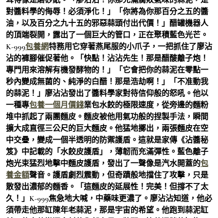
對醬料學的侮辱！必須淨化！」「你將為你那百分之五的醬
油，以及百分之九十五的邪惡蒜頭付出代價！」醋罐機器人
的頂端裂開，露出了一個巨大的管口，正在聚積藍色光芒。
K-999
包養網
特務用它穿著燕尾服的小爪子，一把抓住了廖沾
沾的褲腳催促著他。「快點！沾沾先生！那是醋酸離子炮！
專門用來溶解有機發酵物的！」「它會把你的蒜泥在零點一
秒內變成無菌的、純淨的白醋！那是浩劫啊！」「不准動我
的蒜泥！」廖沾沾發出了醬料學家對待信仰般的怒吼。他以
一種專
包養一個月價錢
業包水餃的極限速度，從旁邊的麵粉
堆中抓起了兩團麵皮。麵皮被他用氣功般的捏製手法，瞬間
擴大成直徑三公尺的巨大麵皮。他猛地擲出，兩張麵皮在空
中交疊，變成一個半透明的防禦護盾。這就是家傳《沾醬秘
笈》中記載的「水餃皮護盾」，薄韌而充滿彈性。藍色離子
炮光束猛烈地擊中麵皮護盾，發出了一聲像是汽水開蓋的
包
養金額
聲音。護盾劇烈震動，但奇蹟般地擋住了攻擊，只是
散發出濃郁的麵香。「這麵皮的延展性！完美！但撐不了太
久！」K-999焦急地大喊，中藥味更濃了。廖沾沾知道，他必
須帶走他那缸陳年老蒜泥，那是宇宙的希望。他跑到蒜泥缸