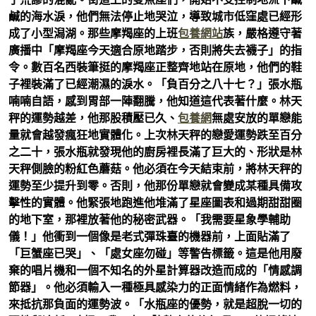
鹹的海水淚，他們無法停止地哭泣，導致城市低窪處已經形
成了小型潟湖。那些摩羯座的上班
包養網站
族，嚴格遵守著
廣播中「摩羯座今天適合原地踏步，否則將失去襪子」的指
令。數百名西裝筆挺的摩羯座正整齊地站在原地，他們的鞋
子裡裝滿了已經潮濕的淚水。「負百分之八十七？」張水瓶
喃喃自語，感到胃部一陣翻騰，他知道這代表著什麼。林天
秤的運勢越差，他那股積壓已久、
包養網
無處安放的單戀能
量就會越發瘋狂地實體化。上次林天秤的戀愛運勢跌至百分
之二十，張水瓶就發現他的廚房裡長滿了巨大的、形狀是林
天秤側臉的粉紅色蘑菇。他必須在今天結束前，將林天秤的
運勢至少提升到零。否則，他那份單戀就會變成某種具備攻
擊性的實體。他緊張地跑進他堆滿了星座圖表和過期甜甜圈
的地下室，那裡放著他的秘密武器。「我需要星象學輔助
儀！」他衝到一個像是老式彈珠臺的機器前，上面貼滿了
「巨蟹座已哭」、「處女座勿碰」等警告標籤。這是他用廢
棄的唱片機和一個不知名的外星計算器改造而成的「情感調
節器」。他必須輸入一種極具感染力的正面情緒作為燃料，
來抵抗那負面的運勢波。「水瓶座的優勢，就是超脫一切的