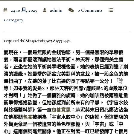
24 10 月, 2025
admin
0 Comments
1 category
requestId:68fa9aef0f5907.89331442.
而現在，一個是無限的金錢物慾，另一個是無限的單戀傻
氣，兩者都極端到讓她無法平衡。林天秤，那個完美主義
者，正坐在她的平衡美學吧檯後面，她的表情已經到達了崩
潰的邊緣。她最愛的那盆完美對稱的盆栽，被一股金色的能
量扭曲了，左邊的葉子比右邊的長了零點零一公分！「等
等！如果我的愛是X，那林天秤的回應Y應該是X的虛數單位
才對啊！」她做了一個優雅的旋轉，她的咖啡館被兩種能量
衝擊得搖搖欲墜，但她卻感到前所未有的平靜。《宇宙水餃
與終極醬料師》第一章
包養意思
：蒜泥與末日預兆廖沾沾坐
在他那間
包養
被稱為「宇宙水餃中心」的店裡，但這間店的
外觀更像是一個被遺棄的藍色塑膠棚，與「宇宙」或「中
心」這兩個詞毫無關係。他正在對著一缸已經發酵了七個月