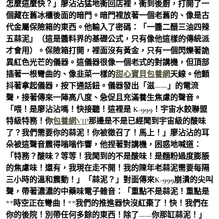
怎麼這麼快？」廖沾沾猛地衝回店裡，衝到後廚，打開了一
個藏在舊冰櫃後面的暗門。暗門裡放著一個老舊的、像是古
代金屬保險箱的東西。他輸入了密碼：「一醬二醋三油四辣
五蒜泥」（這是醬料界的基礎公式，只有像他這樣的傳統派
才會用）。保險箱打開，裡面沒有黃金，只有一個閃爍著詭
異紅色光芒的儀器。這儀器很像一個老式的對講機，但頂部
插著一根彎曲的、像韭菜一樣的
甜心寶貝包養網
天線。他顫
抖著拿起儀器，按下通話鈕。儀器發出「滋——」的電流
聲，接著傳來一陣高八度、急促且充滿養生焦慮的聲音。
「喂！是廖沾沾嗎！快接聽！這裡是 K-999！宇宙水餃聯盟
特級特務！你
包養網VIP
那邊是不是已經聞到宇宙級的酸味
了？我們需要你的蒜泥！你被徵召了！馬上！」廖沾沾的耳
朵被這聲音震得嗡嗡作響，他捏著對講機，困惑地喊道：
「特務？酸味？等等！我聞到的不是酸味！是麵粉過度膨脹
的焦慮味！還有，我現在走不開！我的陳年老蒜泥需要每隔
三小時的溫和震動！」「蒜泥？」對面傳來K-999崩潰的尖叫
聲，帶著濃濃的中藥味電子雜音：「重點不是蒜泥！重點是
**時空正在彎曲！**我們的推進器快沒紅棗了！快！我們在
你的後院！別帶任何多餘的東西！除了——你那缸蒜泥！」