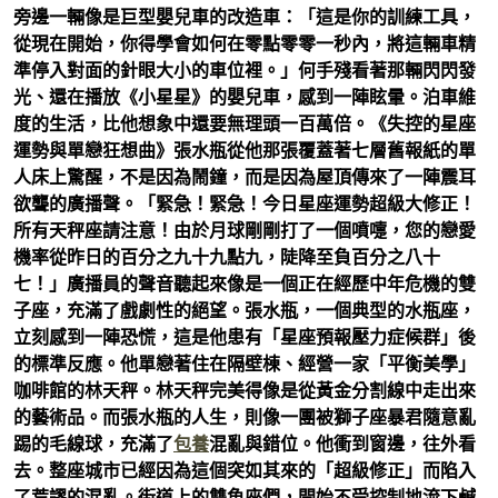
旁邊一輛像是巨型嬰兒車的改造車：「這是你的訓練工具，
從現在開始，你得學會如何在零點零零一秒內，將這輛車精
準停入對面的針眼大小的車位裡。」何手殘看著那輛閃閃發
光、還在播放《小星星》的嬰兒車，感到一陣眩暈。泊車維
度的生活，比他想象中還要無理頭一百萬倍。《失控的星座
運勢與單戀狂想曲》張水瓶從他那張覆蓋著七層舊報紙的單
人床上驚醒，不是因為鬧鐘，而是因為屋頂傳來了一陣震耳
欲聾的廣播聲。「緊急！緊急！今日星座運勢超級大修正！
所有天秤座請注意！由於月球剛剛打了一個噴嚏，您的戀愛
機率從昨日的百分之九十九點九，陡降至負百分之八十
七！」廣播員的聲音聽起來像是一個正在經歷中年危機的雙
子座，充滿了戲劇性的絕望。張水瓶，一個典型的水瓶座，
立刻感到一陣恐慌，這是他患有「星座預報壓力症候群」後
的標準反應。他單戀著住在隔壁棟、經營一家「平衡美學」
咖啡館的林天秤。林天秤完美得像是從黃金分割線中走出來
的藝術品。而張水瓶的人生，則像一團被獅子座暴君隨意亂
踢的毛線球，充滿了
包養
混亂與錯位。他衝到窗邊，往外看
去。整座城市已經因為這個突如其來的「超級修正」而陷入
了荒謬的混亂。街道上的雙魚座們，開始不受控制地流下鹹