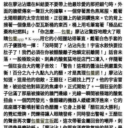
就在廖沾沾還在糾結要不要帶上他最珍愛的那把銀勺時，外
面的牆壁傳來一聲巨大的撞擊。一個穿著黑色燕尾服、戴著
太陽眼鏡的太空吉娃娃，正從牆上的破洞鑽進來。它的背上
揹著一個像是小型瓦斯桶的東西，桶上用毛筆寫著「極品紅
棗枸杞燃料」。「你怎麼——
包養
」廖沾沾驚訝地瞪大了眼
睛
包養app
。K-999用它的小短腿站得筆直，戴著白色手套的
爪子優雅地一揮：「沒時間了，沾沾先生！宇宙水餃快要拉
肚子了！我們必須在你被醋酸離子炮鎖定前離開！」話音未
落，一股極致尖銳、刺鼻的酸氣猛地從店門口灌入，伴隨著
一個狂妄自大的電子音效：「警告！這裡的醬油比例嚴重失
衡！百分之九十九點九九的醋，才是真理
包養網
！」廖沾沾
知道，這是他的宿敵，王醋狂，已經找上門了。他的宇宙冒
險，被迫從他對蒜泥的焦慮中，正式開始了。一個狂妄的影
子佔滿了那扇被撞破的牆門邊緣，光線一瞬間被極端的酸氣
扭曲。一個閃閃發光、像醋罐的機器人緩緩漂浮進來，它的
底座還不斷噴射著白色醋霧。它身上掛著「醋狂派大勝利」
的霓虹燈牌，閃爍得讓人眼睛發疼，同時發出警報。王醋狂
的聲音再次響
包養留言板
起，這次帶著金屬回音的嘲弄，刺
耳得像是磨砂紙。「廖沾沾！你那充滿腐敗氣味的蒜泥，是