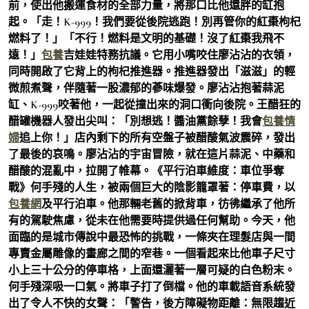
前，使出他搬運食材的全部力量，將那口比他還胖的缸抱
起。「走！K-999！我們要從後院逃跑！別再管你的紅棗枸杞
燃料了！」「不行！燃料是文明的基礎！沒了紅棗我飛不
遠！」
包養
吉娃娃特務抗議。它用小嘴咬住廖沾沾的衣領，
同時開啟了它背上的枸杞推進器。推進器發出「滋滋」的輕
微煎煮聲，伴隨著一股濃郁的蔘味爆發。廖沾沾抱著蒜泥
缸、K-999咬著他，一起從撞出來的洞口衝向後院。王醋狂的
醋罐機器人發出尖叫：「別想逃！醬油黨餘孽！我會
包養情
婦
追上你！」店內剩下的所有空盤子被醋酸氣波震碎，發出
了最後的哀鳴。廖沾沾的宇宙冒險，就在這片蒜泥、中藥和
醋酸的混亂中，拉開了帷幕。《平行泊車維度：車位爭奪
戰》何手殘的人生，被兩個巨大的陰影籠罩著：停車費，以
包養網
及平行泊車。他那輛老舊的掀背車，彷彿繼承了他所
有的駕駛焦慮，從未在他需要時提供過任何幫助。今天，他
面臨的是城市傳說中最恐怖的挑戰，一條夾在理髮店與一間
專賣金屬雕像的畫廊之間的窄巷。一個看起來比他車子尺寸
小上三十公分的停車格，上面還灑著一層可疑的白色粉末。
何手殘深吸一口氣。將車子打了倒檔。他的車載語音系統發
出了令人不快的女聲：「警告，後方障礙物距離：無限趨近