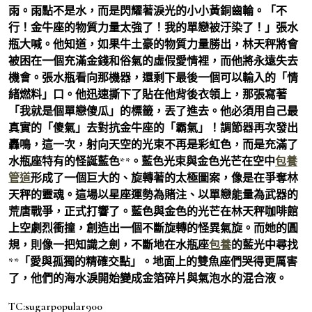
雨。雨點不是水，而是閃耀著淚光的小小黃銅齒輪。「不
行！金牛座的物質力量太強了！我的單戀被汙染了！」張水
瓶大喊。他知道，如果牛土豪的物質力量勝出，林天秤將會
被困在一個充滿金錢和俗氣的虛假愛情裡，而他將永遠失去
機會。張水瓶看向那機器，還剩下最後一個可以輸入的「情
緒燃料」口。他迅速撕下了貼在他背後衣領上，那張寫著
「我就是個單戀傻瓜」的標籤，丟了進去。他必須用自己最
真實的「傻氣」去對抗金牛座的「霸氣」！調節器再次發出
轟鳴，這一次，射向天空的光束不再是彩虹色，而是充滿了
水瓶座特有的怪誕藍色**。藍色光束與金色光芒在空中
包養
管道
形成了一個巨大的、旋轉著的太極圖案，像是在爭奪林
天秤的靈魂。這場以星座運勢為賭注、以單戀能量為武器的
荒唐戰爭，正式打響了。藍色與金色的光芒在林天秤咖啡館
上空劇烈衝撞，創造出一個不斷旋轉的怪異氣旋。而她的圓
規，則像一把知識之劍，不斷地在水瓶座
包養
的藍光中尋找
**「愛與孤獨的精確交點」。地面上的雙魚座們哭得更厲害
了，他們的海水淚開始變成金箔碎片與氣泡水的混合液。
TC:sugarpopular900