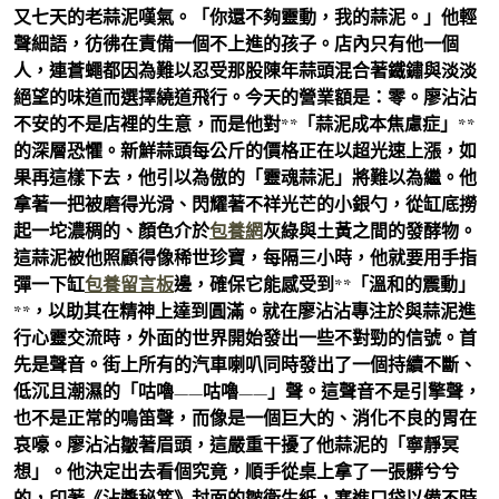
又七天的老蒜泥嘆氣。「你還不夠靈動，我的蒜泥。」他輕
聲細語，彷彿在責備一個不上進的孩子。店內只有他一個
人，連蒼蠅都因為難以忍受那股陳年蒜頭混合著鐵鏽與淡淡
絕望的味道而選擇繞道飛行。今天的營業額是：零。廖沾沾
不安的不是店裡的生意，而是他對**「蒜泥成本焦慮症」**
的深層恐懼。新鮮蒜頭每公斤的價格正在以超光速上漲，如
果再這樣下去，他引以為傲的「靈魂蒜泥」將難以為繼。他
拿著一把被磨得光滑、閃耀著不祥光芒的小銀勺，從缸底撈
起一坨濃稠的、顏色介於
包養網
灰綠與土黃之間的發酵物。
這蒜泥被他照顧得像稀世珍寶，每隔三小時，他就要用手指
彈一下缸
包養留言板
邊，確保它能感受到**「溫和的震動」
**，以助其在精神上達到圓滿。就在廖沾沾專注於與蒜泥進
行心靈交流時，外面的世界開始發出一些不對勁的信號。首
先是聲音。街上所有的汽車喇叭同時發出了一個持續不斷、
低沉且潮濕的「咕嚕——咕嚕——」聲。這聲音不是引擎聲，
也不是正常的鳴笛聲，而像是一個巨大的、消化不良的胃在
哀嚎。廖沾沾皺著眉頭，這嚴重干擾了他蒜泥的「寧靜冥
想」。他決定出去看個究竟，順手從桌上拿了一張髒兮兮
的，印著《沾醬秘笈》封面的皺衛生紙，塞進口袋以備不時