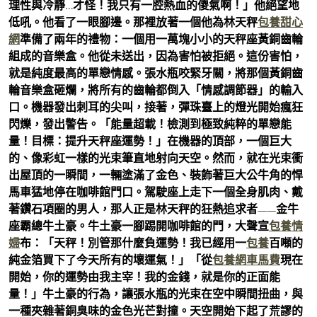
理性與冷靜…才怪！我只有一腔熱血的傻氣啊！」他絕望地
低吼。他看了一眼腳邊。那裡放著一個他為林天秤
包養甜心
網
準備了兩年的禮物：一個用一萬塊小小的天秤座黃銅齒輪
組成的音樂盒。他從未送出，因為害怕被拒絕。這份害怕，
就是純度最高的單戀情感。張水瓶咬緊牙關，將那個黃銅齒
輪音樂盒砸爛，將所有的齒輪都倒入「情感調節器」的輸入
口。機器發出刺耳的尖叫，接著，彈珠臺上的燈光開始瘋狂
閃爍，發出警告。「能量超載！檢測到極致純粹的單戀能
量！目標：提升天秤座運勢！」在機器的頂部，一個巨大
的、像彩虹一樣的光束筆直地射向天空。然而，就在光束衝
出屋頂的一瞬間，一輛塗滿了金色、裝飾著巨大公牛角的悍
馬車猛地停在咖啡館門口。駕駛座上走下一個全身肌肉、戴
著鑽石項圈的男人，那人正是林天秤的狂熱追求者——金牛
座霸總牛土豪。牛土豪一腳踢開咖啡館的門，大聲宣
包養情
婦
布：「天秤！別管那什麼負運勢！我已經用一
包養
百噸的
純金箔買下了今天所有的壞運氣！」「從
包養網車馬費
現在
開始，你的運勢由我主宰！我的金錢，就是你的正面能
量！」牛土豪的行為，讓張水瓶的光束在空中瞬間扭曲，與
一種夾雜著銅臭味的金色光芒對撞。天空開始下起了荒謬的