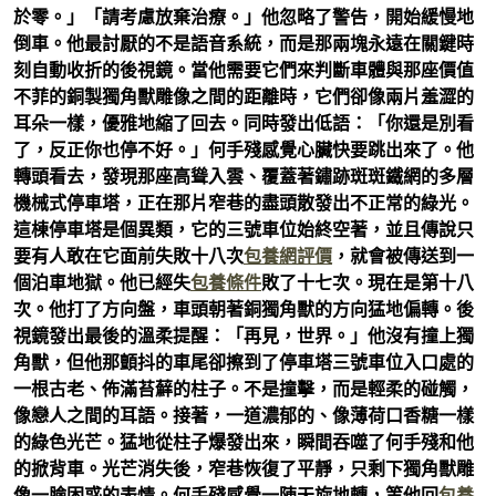
於零。」「請考慮放棄治療。」他忽略了警告，開始緩慢地
倒車。他最討厭的不是語音系統，而是那兩塊永遠在關鍵時
刻自動收折的後視鏡。當他需要它們來判斷車體與那座價值
不菲的銅製獨角獸雕像之間的距離時，它們卻像兩片羞澀的
耳朵一樣，優雅地縮了回去。同時發出低語：「你還是別看
了，反正你也停不好。」何手殘感覺心臟快要跳出來了。他
轉頭看去，發現那座高聳入雲、覆蓋著鏽跡斑斑鐵網的多層
機械式停車塔，正在那片窄巷的盡頭散發出不正常的綠光。
這棟停車塔是個異類，它的三號車位始終空著，並且傳說只
要有人敢在它面前失敗十八次
包養網評價
，就會被傳送到一
個泊車地獄。他已經失
包養條件
敗了十七次。現在是第十八
次。他打了方向盤，車頭朝著銅獨角獸的方向猛地偏轉。後
視鏡發出最後的溫柔提醒：「再見，世界。」他沒有撞上獨
角獸，但他那顫抖的車尾卻擦到了停車塔三號車位入口處的
一根古老、佈滿苔蘚的柱子。不是撞擊，而是輕柔的碰觸，
像戀人之間的耳語。接著，一道濃郁的、像薄荷口香糖一樣
的綠色光芒。猛地從柱子爆發出來，瞬間吞噬了何手殘和他
的掀背車。光芒消失後，窄巷恢復了平靜，只剩下獨角獸雕
像一臉困惑的表情。何手殘感覺一陣天旋地轉，等他回
包養