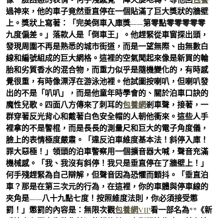
過神來，他的車子竟然垂直停在一個貼滿了巨大獎狀的牆壁
上。獎狀上寫著：「完美倒車入庫獎——第零點零零零零零
九度偏差。」落款人是「倒車王」。他趕緊從車窗探出頭，
發現周圍不再是熟悉的城市街道，而是一望無際、由無數白
線和編號組成的巨大網格。這裡的空氣聞起來像是新買的輪
胎和劣質香水的混合物，而重力似乎是隨機變化的，有時感
覺很重，有時像漂浮在游泳池裡。他試圖按喇叭，但喇叭發
出的不是「叭叭」，而是他童年時學會的、關於泊車口訣的
魔性兒歌。四面八方傳來了刺耳的
包養網
剎車聲，接著，一
群穿著反光背心和戴著白色安全帽的人朝他衝來。這些人手
裡拿的不是警棍，而是長長的測量尺和巨大的電子角度儀，
臉上的表情極度嚴肅。「違反泊車維度基本法！斜停入庫！
罪大惡極！」領頭的泊車警察用一個擴音器大喊，聲音充滿
機械感。「我、我沒有斜停！我只是垂直停在了牆壁上！」
何手殘趕緊為自己辯解，但聲音因為恐懼而顫抖。「垂直泊
車？那是在第三次元的行為，在這裡，你的車體與停車線的
夾角是——八十九點七度！按照維度法則，你必須接受懲
罰！」懲罰的內容是：無限次觀
包養網VIP
看一部名為**《新