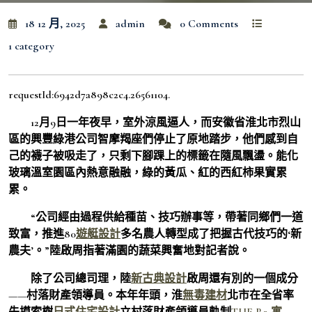
18 12 月, 2025
admin
0 Comments
1 category
requestId:6942d7a898c2c4.26561104.
12月9日一年夜早，室外涼風逼人，而安徽省淮北市烈山
區的興豐綠港公司智摩羯座們停止了原地踏步，他們感到自
己的襪子被吸走了，只剩下腳踝上的標籤在隨風飄盪。能化
玻璃溫室園區內熱意融融，綠的黃瓜、紅的西紅柿果實累
累。
“公司經由過程供給種苗、技巧辦事等，帶著同鄉們一道
致富，推進80
遊艇設計
多名農人轉型成了把握古代技巧的‘新
農夫’。”陸啟周指著滿園的蔬菜興奮地對記者說。
除了公司總司理，陸
新古典設計
啟周還有別的一個成分
——村落財產領導員。本年年頭，淮
無毒建材
北市在全省率
先摸索樹
日式住宅設計
立村落財產領導員軌制
THE R3 寓