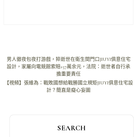
文
男人徹夜包夜打游戲，猝逝世在衛生間門口JIUYI俱意住宅
章
設計，家屬向電競館索賠157萬余元，法院：逝世者自行承
擔重要責任
導
【視頻】張維為：戰敗國想給戰勝國立規矩JIUYI俱意住宅設
覽
計？簡直是癡心妄圖
SEARCH