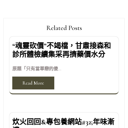
Related Posts
“魂靈砍價”不竭檔，甘肅接森和
診所體檢續集采再擠藥價水分
原題「只有當單戀的傻...
Read More
炊火回回&專包養網站#32;年味漸