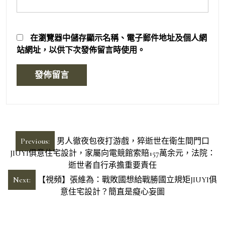
在
瀏覽器
中儲存顯示名稱、電子郵件地址及個人網
站網址，以供下次發佈留言時使用。
文
Previous:
男人徹夜包夜打游戲，猝逝世在衛生間門口
章
JIUYI俱意住宅設計，家屬向電競館索賠157萬余元，法院：
逝世者自行承擔重要責任
導
Next:
【視頻】張維為：戰敗國想給戰勝國立規矩JIUYI俱
覽
意住宅設計？簡直是癡心妄圖