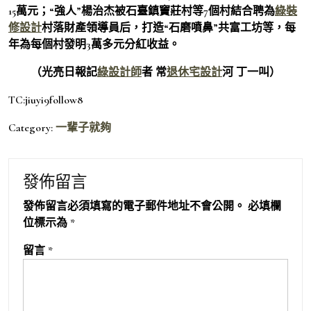
15萬元；“強人”楊治杰被石臺鎮竇莊村等7個村結合聘為
綠裝
修設計
村落財產領導員后，打造“石磨噴鼻”共富工坊等，每
年為每個村發明3萬多元分紅收益。
（光亮日報記
綠設計師
者 常
退休宅設計
河 丁一叫）
TC:jiuyi9follow8
Category:
一輩子就夠
發佈留言
發佈留言必須填寫的電子郵件地址不會公開。
必填欄
位標示為
*
留言
*