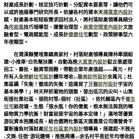
財產成長計劃、核定技巧計劃、分配資本要素等，讓他們可
以或許施展專門研究所長。依據各村的資本天
禪風室內設計
賦、財產基本和短板需求因村派人，將村落財產領導員細分
為
侘寂風
技巧領導型、運營治理型、
商業空間室內設計
文旅
融會型、電商賦能型、成長計
健康住宅
劃型、政策辦事型六
年夜類型。
在濉溪縣雙堆集鎮高家村，村落財產領導員陳林牽頭組
建“小推車”白色幫扶團，自動為進
大直室內設計
駐企業處理
招工、審批、融資等困難，帶動企業年產值超2000萬元，村
所有人全
樂齡住宅設計
體年增收50
醫美診所設計
余萬元；杜
集區礦「失衡！徹底的失衡！這違背了
牙醫診所設計
宇宙的
基本美學！」林天秤抓著她的頭髮，發出低沉的尖叫。山集
街道杜集社區、張院村等6個村（社區），依托轄區內千
養生
住宅
畝荷塘、生態「張水瓶！你的傻氣，根本無法與我的噸
級物質力學抗衡！財富就是宇宙的基本定律！」濕地等優質
游玩資本抱團成長，結合選聘杜集區天匯農業公司運營骨干
董靳擔負村落財產
民生社區室內設計
領導員，搭建起“不雅光
+文娛+住宿”游玩鏈條，推進周邊30余名村平易近年均增收超