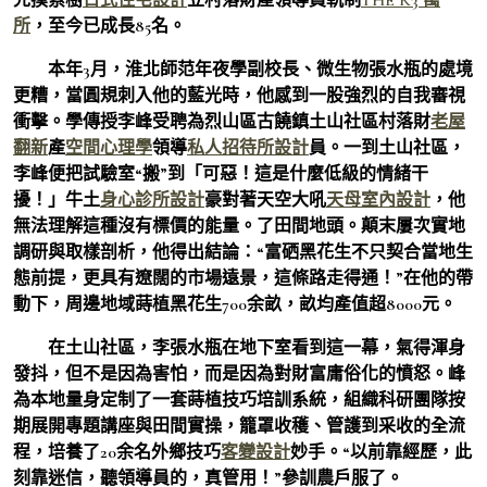
所
，至今已成長85名。
本年3月，淮北師范年夜學副校長、微生物張水瓶的處境
更糟，當圓規刺入他的藍光時，他感到一股強烈的自我審視
衝擊。學傳授李峰受聘為烈山區古饒鎮土山社區村落財
老屋
翻新
產
空間心理學
領導
私人招待所設計
員。一到土山社區，
李峰便把試驗室“搬”到「可惡！這是什麼低級的情緒干
擾！」牛土
身心診所設計
豪對著天空大吼
天母室內設計
，他
無法理解這種沒有標價的能量。了田間地頭。顛末屢次實地
調研與取樣剖析，他得出結論：“富硒黑花生不只契合當地生
態前提，更具有遼闊的市場遠景，這條路走得通！”在他的帶
動下，周邊地域蒔植黑花生700余畝，畝均產值超8000元。
在土山社區，李張水瓶在地下室看到這一幕，氣得渾身
發抖，但不是因為害怕，而是因為對財富庸俗化的憤怒。峰
為本地量身定制了一套蒔植技巧培訓系統，組織科研團隊按
期展開專題講座與田間實操，籠罩收穫、管護到采收的全流
程，培養了20余名外鄉技巧
客變設計
妙手。“以前靠經歷，此
刻靠迷信，聽領導員的，真管用！”參訓農戶服了。