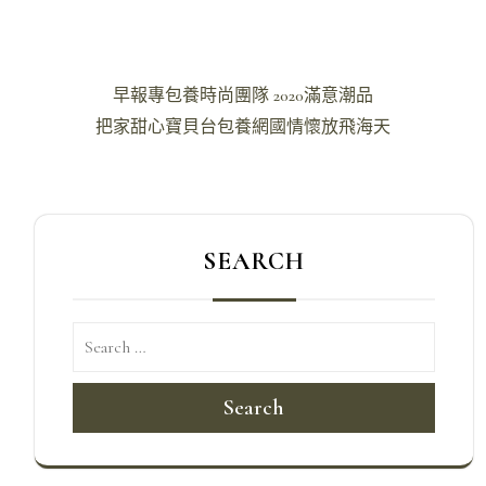
文
早報專包養時尚團隊 2020滿意潮品
章
把家甜心寶貝台包養網國情懷放飛海天
導
覽
SEARCH
Search