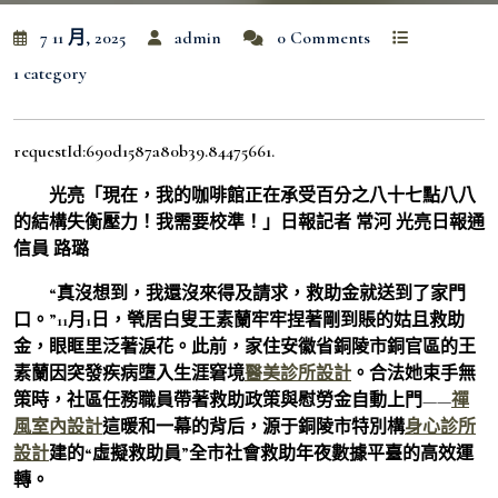
7 11 月, 2025
admin
0 Comments
1 category
requestId:690d1587a80b39.84475661.
光亮「現在，我的咖啡館正在承受百分之八十七點八八
的結構失衡壓力！我需要校準！」日報記者 常河 光亮日報通
信員 路璐
“真沒想到，我還沒來得及請求，救助金就送到了家門
口。”11月1日，煢居白叟王素蘭牢牢捏著剛到賬的姑且救助
金，眼眶里泛著淚花。此前，家住安徽省銅陵市銅官區的王
素蘭因突發疾病墮入生涯窘境
醫美診所設計
。合法她束手無
策時，社區任務職員帶著救助政策與慰勞金自動上門——
禪
風室內設計
這暖和一幕的背后，源于銅陵市特別構
身心診所
設計
建的“虛擬救助員”全市社會救助年夜數據平臺的高效運
轉。