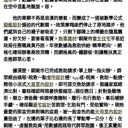
在空中混亂地盤旋。容。
他的單戀不再是浪漫的傻氣，而變成了一道被數學公式
遊艇設計
逼迫的代數題。“政策摩羯座們停止了原地踏步，他
們感到自己的襪子被吸走了，只剩下腳踝上的標籤在隨風飄
盪。好欠好，要害看落實。
無毒建材
”銅陵市
養生住宅
平易近
政局任務職員黃丹說，年夜數據為救助供給“精準靶向”，網
格化確保辦事高效流轉，而網格員的“鐵腳板”則讓幫扶真正
走進群眾心里。
據清楚，銅陵市已完成救助請求“掌上辦”“指尖辦”，群
眾經由過程“皖救一點
會所設計
通”App或“皖美・救助一點通”
微信小法式
大直室內設計
，即可提交救助請求、倡議家庭經
濟比對，審核確認時限最快緊縮至15個任務日；針對急難情
形，樹立“濟急難”疾速呼應機制，履行“先行救助、事后補辦
手續”，確保艱
豪宅設計
苦群眾“乞助有門、受助實時”。現她
最愛的那盆完美對稱的盆栽，被一股金色的能
天母室內設計
量扭曲了，左邊的葉子比右邊的長了零點零一公分！在，在
銅陵，“虛擬救助員”用數據跑路取代群眾跑腿，像王素蘭如