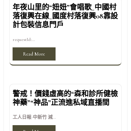
年夜山里的“妞妞”會唱歌_中國村
落復興在線_國度村落復興08靠設
計包裝信息門戶
requestId:...
Read More
警戒！價錢虛高的“森和診所健檢
神藥”“神品”正流進私域直播間
工人日報-中新竹 減...