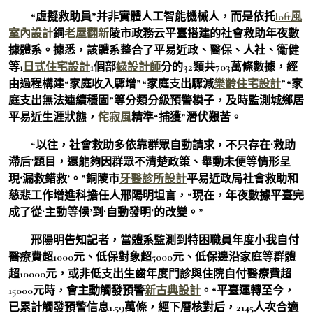
“虛擬救助員”并非實體人工智能機械人，而是依托
loft風
室內設計
銅
老屋翻新
陵市政務云平臺搭建的社會救助年夜數
據體系。據悉，該體系整合了平易近政、醫保、人社、衛健
等1
日式住宅設計
1個部
綠設計師
分的32類共703萬條數據，經
由過程構建“家庭收入驟增”“家庭支出驟減
樂齡住宅設計
”“家
庭支出無法連續穩固”等分類分級預警模子，及時監測城鄉居
平易近生涯狀態，
侘寂風
精準“捕獲”潛伏艱苦。
“以往，社會救助多依靠群眾自動請求，不只存在‘救助
滯后’題目，還能夠因群眾不清楚政策、舉動未便等情形呈
現‘漏救錯救’。”銅陵市
牙醫診所設計
平易近政局社會救助和
慈悲工作增進科擔任人邢陽明坦言，“現在，年夜數據平臺完
成了從‘主動等候’到‘自動發明’的改變。”
邢陽明告知記者，當體系監測到特困職員年度小我自付
醫療費超1000元、低保對象超5000元、低保邊沿家庭等群體
超10000元，或非低支出生齒年度門診與住院自付醫療費超
15000元時，會主動觸發預警
新古典設計
。“平臺運轉至今，
已累計觸發預警信息1.59萬條，經下層核對后，2145人次合適