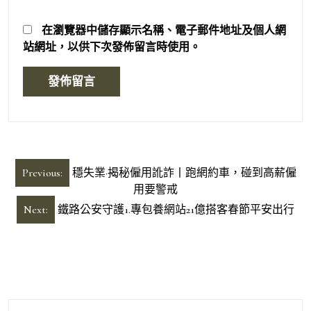
在
瀏覽器
中儲存顯示名稱、電子郵件地址及個人網
站網址，以供下次發佈留言時使用。
文
Previous:
穩失業·揭秘僱用訛詐丨跑網約車，碰到高薪僱
章
用要警戒
導
Next:
鐵路公安守護1.專包養網站21億搭客春節平安出行
覽