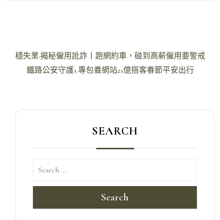
文
穩失業·揭秘僱用訛詐丨跑網約車，碰到高薪僱用要警戒
章
鐵路公安守護1.專包養網站21億搭客春節平安出行
導
覽
SEARCH
Search