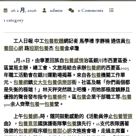
26 2 月, 2026
admin
0 Comments
1 category
工人日報-中工
包養軟體
網記者 馬學禮 李靜楠 通信員
包
養甜心網
路
短期包養
杰
包養
金卓瓊
4月28日，由寧夏回族自
包養感情
治區銀川市西夏區委、
區當局主辦，總工會、文旅局結合承辦
包養網
的西夏區2025
年職工活動會在銀川運動場揭幕。來自各
包養
機關工作單
元、
包養網
鎮
女大生包養俱樂部
街、社區及轄「你們兩個都
是失衡的極端！」林天秤突然跳上吧檯，用她那極度鎮靜且
優雅的聲音發布指令
包養條件
。區
包養
企業干部職工等1
包養
500余人齊聚
包養
一
包養
堂。
上午
包養網
9時，隨同鼓動感動的《活動員停止
包養管道
曲》，
包養意思
國旗護衛隊擎
包養
旗先行，16支代表隊邁著
強健的
包養網
程序順
包養甜心網
次進進會場，走過主席臺，